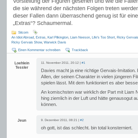
Vorstellung der Figuren gesehen und wie die Fallen
die sie während der nächsten Folgen treten werd
dieser Fallen dann überraschend genug ist für eine
„Extras“? Schaumermal.
Sitcom
An Idiot Abroad
,
Extras
,
Karl Pilkington
,
Liam Neeson
,
Life's Too Short
,
Ricky Gervai
Ricky Gervais Show
,
Warwick Davis
Einen Kommentar schreiben
Trackback
Loehlein
11. November 2011, 20:12 |
#1
Tessler
Davies macht ja eine richtige Gervais-Imitation
Allen, der seinen Charakter in vielen jüngeren
spielen lässt. Mit dem funktioniert es aber besse
An komischsten war wirklich der Part mit Liam N
hing ziemlich in der Luft und hätte genausogut 
können.
Jeun
9. Dezember 2011, 08:21 |
#2
oh gott, ist das schlecht. bin total konsterniert.