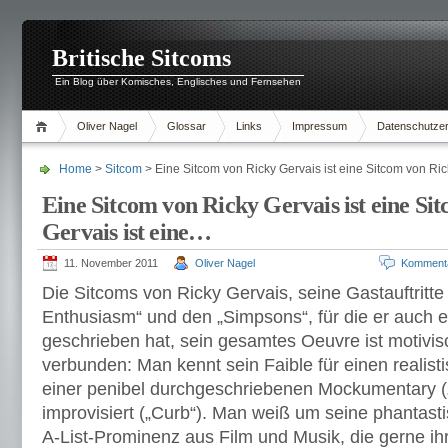
Britische Sitcoms
Ein Blog über Komisches, Englisches und Fernsehen
Oliver Nagel
Glossar
Links
Impressum
Datenschutzer
Home
>
Sitcom
> Eine Sitcom von Ricky Gervais ist eine Sitcom von Ric
Eine Sitcom von Ricky Gervais ist eine Si
Gervais ist eine…
11. November 2011
Oliver Nagel
Komment
Die Sitcoms von Ricky Gervais, seine Gastauftritte
Enthusiasm“ und den „Simpsons“, für die er auch 
geschrieben hat, sein gesamtes Oeuvre ist motivisch
verbunden: Man kennt sein Faible für einen realist
einer penibel durchgeschriebenen Mockumentary („
improvisiert („Curb“). Man weiß um seine phantast
A-List-Prominenz aus Film und Musik, die gerne ihre