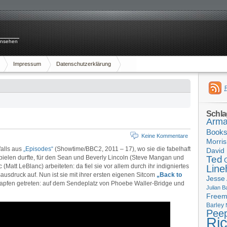
rnsehen
Impressum
Datenschutzerklärung
Schla
Arma
Book
Keine Kommentare
Morris
falls aus
„Episodes“
(Showtime/BBC2, 2011 – 17), wo sie die fabelhaft
David 
ielen durfte, für den Sean und Beverly Lincoln (Steve Mangan und
Ted
(Matt LeBlanc) arbeiteten: da fiel sie vor allem durch ihr indigniertes
Line
usdruck auf. Nun ist sie mit ihrer ersten eigenen Sitcom
„Back to
Jesse
stapfen getreten: auf dem Sendeplatz von Phoebe Waller-Bridge und
Julian B
Free
Barley
Pee
Ri