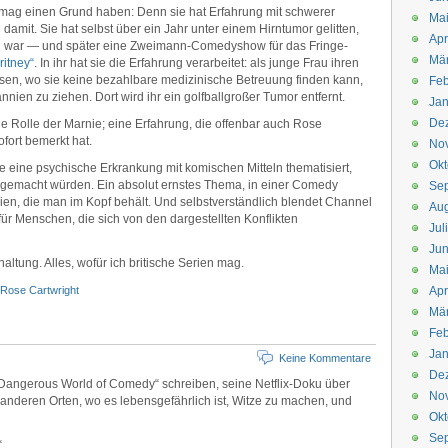
s mag einen Grund haben: Denn sie hat Erfahrung mit schwerer
Mai
mit. Sie hat selbst über ein Jahr unter einem Hirntumor gelitten,
Apr
ben war — und später eine Zweimann-Comedyshow für das Fringe-
Mär
ritney“
. In ihr hat sie die Erfahrung verarbeitet: als junge Frau ihren
sen, wo sie keine bezahlbare medizinische Betreuung finden kann,
Feb
nnien zu ziehen. Dort wird ihr ein golfballgroßer Tumor entfernt.
Jan
De
 die Rolle der Marnie; eine Erfahrung, die offenbar auch Rose
ofort bemerkt hat.
No
Okt
ie eine psychische Erkrankung mit komischen Mitteln thematisiert,
 gemacht würden. Ein absolut ernstes Thema, in einer Comedy
Se
en, die man im Kopf behält. Und selbstverständlich blendet Channel
Aug
ür Menschen, die sich von den dargestellten Konflikten
Jul
Jun
ltung. Alles, wofür ich britische Serien mag.
Ma
Rose Cartwright
Apr
Mä
Feb
Jan
Keine Kommentare
De
‘ Dangerous World of Comedy“ schreiben, seine Netflix-Doku über
No
anderen Orten, wo es lebensgefährlich ist, Witze zu machen, und
Okt
Se
.