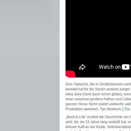
Eine Tatsache, die in Großbritannien wei
bereitet hat für die Serien anderer junge
etwa Julia Davis auch schon getan), sonde
einer zwischen großem Pathos und Lieben
ganzen Show. Nicht zuletzt vielleicht, we
Produktion stammen, Two Brothers (
„The
„Back to Life“ erzählt die Geschichte von
wird, die sie 18 Jahre lang verbüßt hat, u
kleinen Kaff an der Küste. Selbstverständ