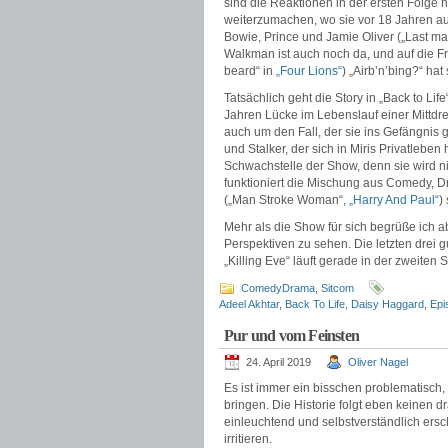
sind die Reaktionen in der ersten Folge 
weiterzumachen, wo sie vor 18 Jahren au
Bowie, Prince und Jamie Oliver („Last man
Walkman ist auch noch da, und auf die F
beard“ in
„Four Lions“
) „Airb’n’bing?“ hat
Tatsächlich geht die Story in „Back to Lif
Jahren Lücke im Lebenslauf einer Mittdre
auch um den Fall, der sie ins Gefängnis
und Stalker, der sich in Miris Privatleben
Schwachstelle der Show, denn sie wird ni
funktioniert die Mischung aus Comedy, 
(„Man Stroke Woman“,
„Harry And Paul“
)
Mehr als die Show für sich begrüße ich 
Perspektiven zu sehen. Die letzten drei 
„Killing Eve“ läuft gerade in der zweiten St
ComedyDrama
,
Sitcom
Adeel Akhtar
,
Back To Life
,
Daisy Haggard
,
Epi
Pur und vom Feinsten
24. April 2019
Oliver Nagel
Es ist immer ein bisschen problematisch
bringen. Die Historie folgt eben keinen
einleuchtend und selbstverständlich ersc
irritieren.