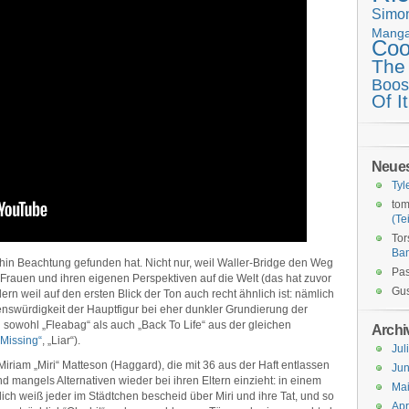
Simo
Mang
Coo
The
Boos
Of It
Neue
Tyl
tom
(Tei
Tor
Ba
thin Beachtung gefunden hat. Nicht nur, weil Waller-Bridge den Weg
Pas
r Frauen und ihren eigenen Perspektiven auf die Welt (das hat zuvor
Gus
rn weil auf den ersten Blick der Ton auch recht ähnlich ist: nämlich
swürdigkeit der Hauptfigur bei eher dunkler Grundierung der
il sowohl „Fleabag“ als auch „Back To Life“ aus der gleichen
Archi
 Missing“
, „Liar“).
Jul
 Miriam „Miri“ Matteson (Haggard), die mit 36 aus der Haft entlassen
Jun
nd mangels Alternativen wieder bei ihren Eltern einzieht: in einem
Ma
lich weiß jeder im Städtchen bescheid über Miri und ihre Tat, und so
Apr