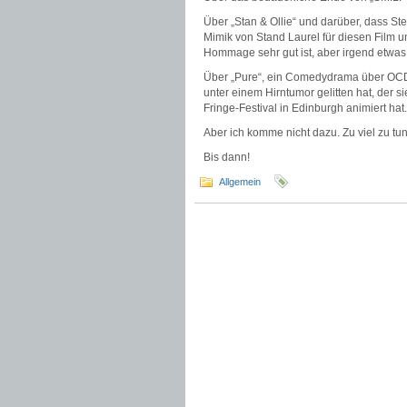
Über „Stan & Ollie“ und darüber, dass Ste
Mimik von Stand Laurel für diesen Film un
Hommage sehr gut ist, aber irgend etwas 
Über „Pure“, ein Comedydrama über OCD u
unter einem Hirntumor gelitten hat, der s
Fringe-Festival in Edinburgh animiert hat.
Aber ich komme nicht dazu. Zu viel zu tun
Bis dann!
Allgemein