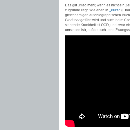
Das gilt umso mehr, wenn es nicht ein Zei
zugrunde liegt. Wie eben in
„Pure“
(Chan
gleichnamigen autobiographischen Buch 
Producer
geführt wird und auch beim Cast
stehende Krankheit ist OCD, und zwar ei
umstritten ist); auf deutsch: eine Zwangss