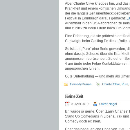
Aber Charlie Clive kriegt es hin, und da
Krankheit und einem komischen Umgang da
der die längste Zeit unentdeckt geblie
Festival in Edinburgh daraus gemacht:
„B
Aufenthalt in den USA abbrechen zu müs
und zurück zu ihren Eltern nach Großbrita
Eine Erfahrung, die sie prädestiniert für
Cartwright beim Casting für diese Rolle s
So ist aus „Pure“ eine Serie geworden, d
ohne dass je Scherze über die Krankheit
angemessen repräsentiert. So gehen Seri
4 am Ende jeder Folge Kontaktdaten ein f
angesprochen fühlen.
Gute Unterhaltung — und mehr als Unterha
ComedyDrama
Charlie Clive
,
Pure
,
Keine Zeit
8. April 2019
Oliver Nagel
Ich würde ja gerne. Über „Larry Charles
Stand Up Comedians in Liberia, Irak und 
Comedy doch existiert.
Über das bedauerliche Ende von „SMILF“