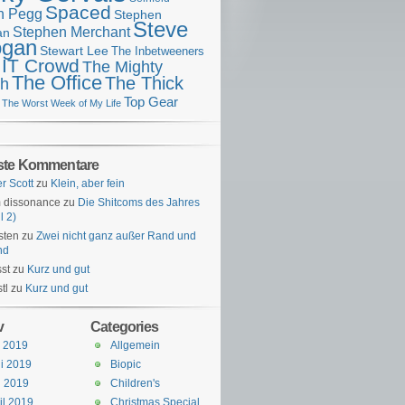
Spaced
n Pegg
Stephen
Steve
Stephen Merchant
an
gan
Stewart Lee
The Inbetweeners
 IT Crowd
The Mighty
The Office
The Thick
h
Top Gear
The Worst Week of My Life
ste Kommentare
er Scott
zu
Klein, aber fein
 dissonance
zu
Die Shitcoms des Jahres
l 2)
sten
zu
Zwei nicht ganz außer Rand und
nd
st
zu
Kurz und gut
tl
zu
Kurz und gut
v
Categories
i 2019
Allgemein
i 2019
Biopic
i 2019
Children's
il 2019
Christmas Special