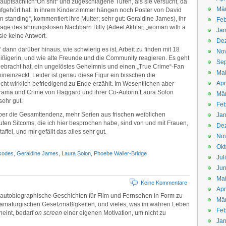
hauptsächlich“Oh shit“ und zugeschlagene Türen, als sie versucht, da
Mä
fgehört hat. In ihrem Kinderzimmer hängen noch Poster von David
 standing“, kommentiert ihre Mutter; sehr gut: Geraldine James), ihr
Feb
rage des ahnungslosen Nachbarn Billy (Adeel Akhtar, „woman with a
Jan
 sie keine Antwort.
De
e“ dann darüber hinaus, wie schwierig es ist, Arbeit zu finden mit 18
No
ißigerin, und wie alte Freunde und die Community reagieren. Es geht
Se
 gebracht hat, ein ungelöstes Geheimnis und einen „True Crime“-Fan
Ma
 hineinzeckt. Leider ist genau diese Figur ein bisschen die
Apr
cht wirklich befriedigend zu Ende erzählt. Im Wesentlichen aber
Drama und Crime von Haggard und ihrer Co-Autorin Laura Solon
Mä
 sehr gut.
Feb
aber die Gesamttendenz, mehr Serien aus frischen weiblichen
Jan
guten Sitcoms, die ich hier besprochen habe, sind von und mit Frauen,
De
affel, und mir gefällt das alles sehr gut.
No
Okt
sodes
,
Geraldine James
,
Laura Solon
,
Phoebe Waller-Bridge
Jul
Jun
Ma
Keine Kommentare
Apr
, autobiographische Geschichten für Film und Fernsehen in Form zu
Mä
 dramaturgischen Gesetzmäßigkeiten, und vieles, was im wahren Leben
Feb
heint, bedarf
on screen
einer eigenen Motivation, um nicht zu
Jan