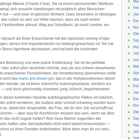
Mä
jährige Marnie (Charlie Clive). Sie ist einem permanenten Störfeuer
Feb
zwingt, sich sexuelle Handlungen mit praktisch allen Menschen
 tun hat — und zwar im gleichen Moment. Ganz besonders in stressigen
Jan
hr das Leben so sehr zur Hölle machen, dass sie nach einem
De
 Familienfeier abhaut: Weg aus Schottland, ab nach London, wo
No
Okt
n Versuch als freier Erwachsener mit den typischen
coming of age
-
Se
en, denen ihre Impulskontrolle nur bedingt gewachsen ist. Sie hat
Aug
en Stress irgendwie abzubauen, und hat bald die schönsten
Jul
Jun
lbare Besetzung und eine wahre Entdeckung. Sie ist die perfekte
Ma
 man sofort alles verzeihen möchte, was sie aus schwer steuerbaren
Apr
früh-erwachsener Persönlichkeit, die Verantwortung übernehmen sollte
st nicht das
manic pixi dream girl
, das in der Hollywoodversion dieser
Mä
en müsste, sie ist keine männliche Autorenphantasie, sondern ein
Feb
— und doch gleichzeitig charmant, jung, hübsch, begehrenswert.
Jan
dieser konkreten Variante autobiographischer Fiktion ist natürlich,
De
ldin sofort verstehen, der äußere aber schnell schwierig werden kann:
No
an, damit ihre Vorgesetzte, die Frau, die ihr den Job verschafft hat,
Okt
in können — aber was für Arschlöcher müssen das sein, wenn sie über
hr das nicht zugute halten? Also muss Marnie zugunsten der
Se
eim halten oder darf jedenfalls nicht sofort damit herausrücken —
Aug
ät, schon zu ihren Gunsten entschieden. Böse kann man ihr nur sein,
Jul
ß.
Jun