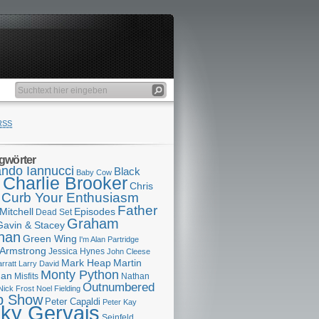
RSS
gwörter
ndo Iannucci
Black
Baby Cow
Charlie Brooker
s
Chris
Curb Your Enthusiasm
Father
Mitchell
Episodes
Dead Set
Graham
Gavin & Stacey
han
Green Wing
I'm Alan Partridge
 Armstrong
Jessica Hynes
John Cleese
Mark Heap
Martin
arratt
Larry David
Monty Python
man
Misfits
Nathan
Outnumbered
Nick Frost
Noel Fielding
p Show
Peter Capaldi
Peter Kay
cky Gervais
Seinfeld