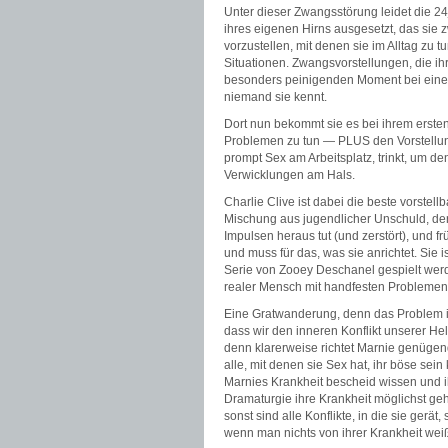
Unter dieser Zwangsstörung leidet die 24
ihres eigenen Hirns ausgesetzt, das sie 
vorzustellen, mit denen sie im Alltag zu
Situationen. Zwangsvorstellungen, die i
besonders peinigenden Moment bei einer
niemand sie kennt.
Dort nun bekommt sie es bei ihrem erste
Problemen zu tun — PLUS den Vorstellung
prompt Sex am Arbeitsplatz, trinkt, um d
Verwicklungen am Hals.
Charlie Clive ist dabei die beste vorstel
Mischung aus jugendlicher Unschuld, der
Impulsen heraus tut (und zerstört), und 
und muss für das, was sie anrichtet. Sie i
Serie von Zooey Deschanel gespielt werd
realer Mensch mit handfesten Problemen 
Eine Gratwanderung, denn das Problem in 
dass wir den inneren Konflikt unserer He
denn klarerweise richtet Marnie genügend 
alle, mit denen sie Sex hat, ihr böse se
Marnies Krankheit bescheid wissen und i
Dramaturgie ihre Krankheit möglichst geh
sonst sind alle Konflikte, in die sie ger
wenn man nichts von ihrer Krankheit wei