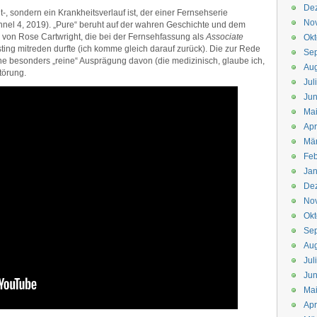
De
t-, sondern ein Krankheitsverlauf ist, der einer Fernsehserie
No
nel 4, 2019). „Pure“ beruht auf der wahren Geschichte und dem
von Rose Cartwright, die bei der Fernsehfassung als
Associate
Okt
ing mitreden durfte (ich komme gleich darauf zurück). Die zur Rede
Se
ne besonders „reine“ Ausprägung davon (die medizinisch, glaube ich,
Aug
törung.
Jul
Jun
Ma
Apr
Mä
Feb
Jan
De
No
Okt
Se
Aug
Jul
Jun
Ma
Apr