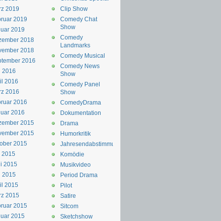
rz 2019
Clip Show
ruar 2019
Comedy Chat
Show
uar 2019
Comedy
zember 2018
Landmarks
vember 2018
Comedy Musical
ptember 2016
Comedy News
i 2016
Show
il 2016
Comedy Panel
rz 2016
Show
ruar 2016
ComedyDrama
uar 2016
Dokumentation
zember 2015
Drama
vember 2015
Humorkritik
ober 2015
Jahresendabstimmung
i 2015
Komödie
i 2015
Musikvideo
i 2015
Period Drama
il 2015
Pilot
rz 2015
Satire
ruar 2015
Sitcom
uar 2015
Sketchshow