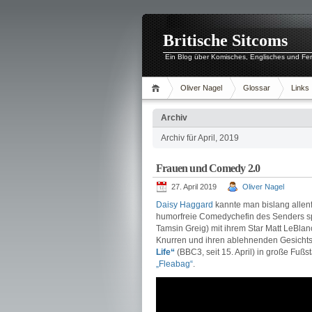
Britische Sitcoms
Ein Blog über Komisches, Englisches und Fe
Oliver Nagel
Glossar
Links
Archiv
Archiv für April, 2019
Frauen und Comedy 2.0
27. April 2019
Oliver Nagel
Daisy Haggard
kannte man bislang allen
humorfreie Comedychefin des Senders sp
Tamsin Greig) mit ihrem Star Matt LeBlanc 
Knurren und ihren ablehnenden Gesichtsa
Life“
(BBC3, seit 15. April) in große Fuß
„Fleabag“
.