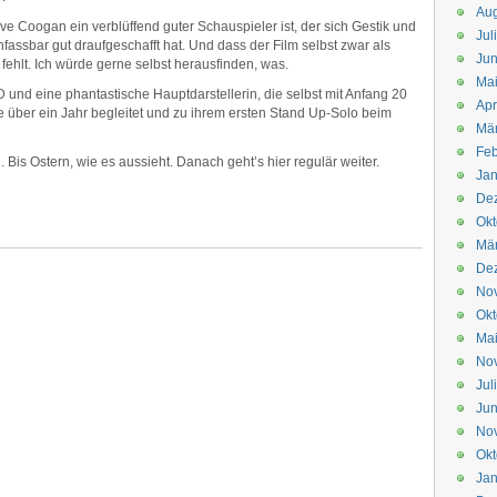
Aug
ve Coogan ein verblüffend guter Schauspieler ist, der sich Gestik und
Jul
fassbar gut draufgeschafft hat. Und dass der Film selbst zwar als
Jun
fehlt. Ich würde gerne selbst herausfinden, was.
Ma
nd eine phantastische Hauptdarstellerin, die selbst mit Anfang 20
Apr
ie über ein Jahr begleitet und zu ihrem ersten Stand Up-Solo beim
Mä
Feb
. Bis Ostern, wie es aussieht. Danach geht’s hier regulär weiter.
Jan
De
Okt
Mä
De
No
Okt
Ma
No
Jul
Jun
No
Okt
Jan