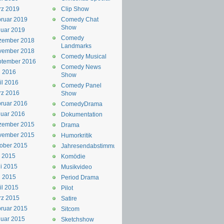
rz 2019
Clip Show
ruar 2019
Comedy Chat
Show
uar 2019
Comedy
zember 2018
Landmarks
vember 2018
Comedy Musical
ptember 2016
Comedy News
i 2016
Show
il 2016
Comedy Panel
rz 2016
Show
ruar 2016
ComedyDrama
uar 2016
Dokumentation
zember 2015
Drama
vember 2015
Humorkritik
ober 2015
Jahresendabstimmung
i 2015
Komödie
i 2015
Musikvideo
i 2015
Period Drama
il 2015
Pilot
rz 2015
Satire
ruar 2015
Sitcom
uar 2015
Sketchshow