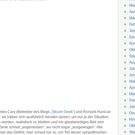
Mai
Apr
Mär
Feb
Jan
De
No
Okt
Se
Aug
Jul
Jun
Ma
Apr
Mä
Feb
Jan
ames Cary (Betreiber des Blogs
„Sitcom Geek“
) und Richard Hurst an
De
sie haben sich ausführlich beraten lassen, um nur ja der Situation
No
u werden, realistisch zu bleiben und ein glaubwürdiges Bild vom
Okt
 Serie schreit „angemessen“, wo nicht sogar „ausgewogen“. Alle
Se
an das Gefühl, man schaut nur zu, um Teil dieser sympathischen