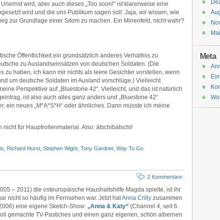
De
Unernst wird, aber auch dieses „Too soon!“ ist klarerweise eine
gesetzt wird und die uns Publikum sagen soll: Jaja, wir wissen, wie
Aug
ieg zur Grundlage einer Sitom zu machen. Ein Minenfeld, nicht wahr?
No
Ma
Meta
ritische Öffentlichkeit ein grundsätzlich anderes Verhältnis zu
eutsche zu Auslandseinsätzen von deutschen Soldaten. (Die
An
 zu haben, ich kann mir nichts als leere Gesichter vorstellen, wenn
Ein
d um deutsche Soldaten im Ausland vorschlüge.) Vielleicht
Ko
ine Perspektive auf „Bluestone 42“. Vielleicht, und das ist natürlich
eintrag, ist also auch alles ganz anders und „Bluestone 42“
Wor
siker, ein neues „M*A*S*H“ oder ähnliches. Dann müsste ich meine
 nicht für Hauptrollenmaterial. Also: ätschibätschi!
is
,
Richard Hurst
,
Stephen Wight
,
Tony Gardner
,
Way To Go
2 Kommentare
5 – 2011) die osteuropäische Haushaltshilfe Magda spielte, ist ihr
ar nicht so häufig im Fernsehen war. Jetzt hat
Anna Crilly
zusammen
 2006) eine eigene Sketch-Show:
„Anna & Katy“
(Channel 4, seit 6.
bevoll gemachte TV-Pastiches und einen ganz eigenen, schön albernen