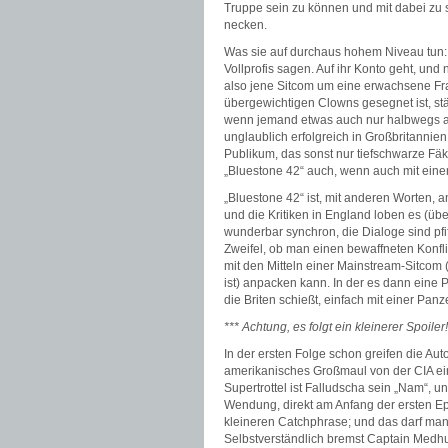
Truppe sein zu können und mit dabei zu 
necken.
Was sie auf durchaus hohem Niveau tun: C
Vollprofis sagen. Auf ihr Konto geht, und
also jene Sitcom um eine erwachsene Fra
übergewichtigen Clowns gesegnet ist, stä
wenn jemand etwas auch nur halbwegs an
unglaublich erfolgreich in Großbritanni
Publikum, das sonst nur tiefschwarze Fäk
„Bluestone 42“ auch, wenn auch mit eine
„Bluestone 42“ ist, mit anderen Worten, 
und die Kritiken in England loben es (üb
wunderbar synchron, die Dialoge sind pfif
Zweifel, ob man einen bewaffneten Konfli
mit den Mitteln einer Mainstream-Sitco
ist) anpacken kann. In der es dann eine 
die Briten schießt, einfach mit einer Panze
*** Achtung, es folgt ein kleinerer Spoiler!
In der ersten Folge schon greifen die Au
amerikanisches Großmaul von der CIA ein
Supertrottel ist Falludscha sein „Nam“, u
Wendung, direkt am Anfang der ersten Epi
kleineren Catchphrase; und das darf man
Selbstverständlich bremst Captain Medhu