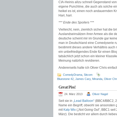
CIA-Heinis allzu schnell Gegenstand von 
eigene Punchline, die auch als solche ein
heikel es ist, einen noch andauernden Kr
Harr, harr.
*** Ende des Spoilers ***
Vielleicht, nein, ziemlich sicher hat die b
Auslandseinsätzen ihrer Armee als die d
deutsche scheint mir im Grunde gar keines
man in Deutschland eine Comedyserie run
bestimmt dieses andere Verhältnis auch me
ein unbefriedigendes Ende für einen Blog
tatsächlich jetzt schon ein kleiner Klas
Meinung natürlich revidieren.
Andererseits halte ich Oliver Chris einfach
ComedyDrama
,
Sitcom
Bluestone 42
,
James Cary
,
Miranda
,
Oliver Chr
Great Piss!
24. März 2013
Oliver Nagel
Seit sie in
„Lead Balloon“
(BBC4/BBC2, 200
Name ein Begriff, obwohl sie ansonsten g
mit
Katy Wix
(„Not Going Out“, BBC1 seit
März). Die besticht vor allem durch lie