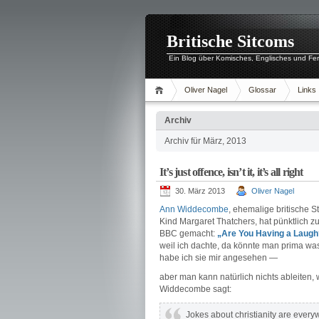
Britische Sitcoms
Ein Blog über Komisches, Englisches und Fe
Oliver Nagel
Glossar
Links
Archiv
Archiv für März, 2013
It’s just offence, isn’t it, it’s all right
30. März 2013
Oliver Nagel
Ann Widdecombe
, ehemalige britische S
Kind Margaret Thatchers, hat pünktlich 
BBC gemacht:
„Are You Having a Laugh
weil ich dachte, da könnte man prima was
habe ich sie mir angesehen —
aber man kann natürlich nichts ableiten, 
Widdecombe sagt:
Jokes about christianity are every