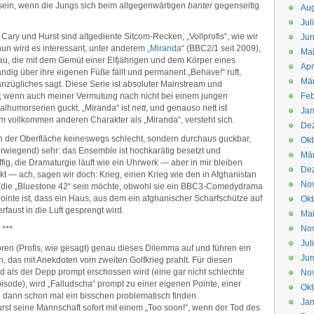
sein, wenn die Jungs sich beim allgegenwärtigen
banter
gegenseitig
Aug
Jul
ary und Hurst sind altgediente Sitcom-Recken, „Vollprofis“, wie wir
Jun
 nun wird es interessant, unter anderem
„Miranda“
(BBC2/1 seit 2009),
Ma
u, die mit dem Gemüt einer Elfjährigen und dem Körper eines
Apr
ndig über ihre eigenen Füße fällt und permanent „Behave!“ ruft,
Mä
zügliches sagt. Diese Serie ist absoluter Mainstream und
en; wenn auch meiner Vermutung nach nicht bei einem jungen
Feb
alhumorserien guckt. „Miranda“ ist
nett
, und genauso nett ist
Jan
m vollkommen anderen Charakter als „Miranda“, versteht sich.
De
an der Oberfläche keineswegs schlecht, sondern durchaus guckbar,
Okt
erwiegend) sehr: das Ensemble ist hochkarätig besetzt und
Mä
fig, die Dramaturgie läuft wie ein Uhrwerk — aber in mir bleiben
De
kt — ach, sagen wir doch: Krieg, einen Krieg wie den in Afghanistan
No
m (die „Bluestone 42“ sein möchte, obwohl sie ein BBC3-Comedydrama
Pointe ist, dass ein Haus, aus dem ein afghanischer Scharfschütze auf
Okt
rfaust in die Luft gesprengt wird.
Ma
No
 ***
Jul
toren (Profis, wie gesagt) genau dieses Dilemma auf und führen ein
Jun
, das mit Anekdoten vom zweiten Golfkrieg prahlt. Für diesen
nd als der Depp prompt erschossen wird (eine gar nicht schlechte
No
sode), wird „Falludscha“ prompt zu einer eigenen Pointe, einer
Okt
 dann schon mal ein bisschen problematisch finden.
Jan
rst seine Mannschaft sofort mit einem „Too soon!“, wenn der Tod des