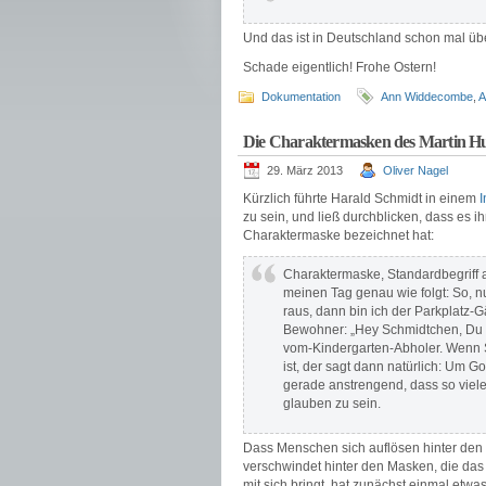
Und das ist in Deutschland schon mal übe
Schade eigentlich! Frohe Ostern!
Dokumentation
Ann Widdecombe
,
A
Die Charaktermasken des Martin H
29. März 2013
Oliver Nagel
Kürzlich führte Harald Schmidt in einem
I
zu sein, und ließ durchblicken, dass es ih
Charaktermaske bezeichnet hat:
Charaktermaske, Standardbegriff 
meinen Tag genau wie folgt: So, nu
raus, dann bin ich der Parkplatz-Gä
Bewohner: „Hey Schmidtchen, Du h
vom-Kindergarten-Abholer. Wenn S
ist, der sagt dann natürlich: Um G
gerade anstrengend, dass so viele
glauben zu sein.
Dass Menschen sich auflösen hinter den un
verschwindet hinter den Masken, die das 
mit sich bringt, hat zunächst einmal etw