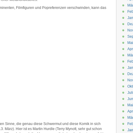
Mä
ominenten, Filmfiguren und Popreferenzen verschwinden, kann das
Feb
Jan
De
No
Se
Ma
Apr
Mä
Feb
Jan
De
No
Okt
Jul
Jun
Ma
Apr
Mä
n Sinne, die genau diese Schwermut und diese Komik in sich
Feb
3. März). Hier ist es Martin Hurdle (Terry Mynott, sehr gut schon
Jan