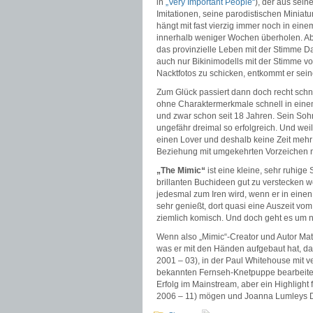
in
„Very Important People“
), der aus sein
Imitationen, seine parodistischen Miniatur
hängt mit fast vierzig immer noch in eine
innerhalb weniger Wochen überholen. Abe
das provinzielle Leben mit der Stimme 
auch nur Bikinimodells mit der Stimme v
Nacktfotos zu schicken, entkommt er sei
Zum Glück passiert dann doch recht schn
ohne Charaktermerkmale schnell in einem
und zwar schon seit 18 Jahren. Sein Sohn 
ungefähr dreimal so erfolgreich. Und weil
einen Lover und deshalb keine Zeit mehr 
Beziehung mit umgekehrten Vorzeichen 
„The Mimic“
ist eine kleine, sehr ruhige
brillanten Buchideen gut zu verstecken w
jedesmal zum Iren wird, wenn er in einen
sehr genießt, dort quasi eine Auszeit vo
ziemlich komisch. Und doch geht es um n
Wenn also „Mimic“-Creator und Autor Matt
was er mit den Händen aufgebaut hat, dan
2001 – 03), in der Paul Whitehouse mit ve
bekannten Fernseh-Knetpuppe bearbeitet:
Erfolg im Mainstream, aber ein Highlight 
2006 – 11) mögen und Joanna Lumleys 