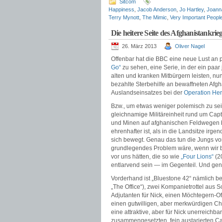
Sitcom
Happiness
,
Jacob Anderson
,
Jo Hartley
,
Joann
Terry Mynott
,
The Mimic
,
Very Important Peopl
Die heitere Seite des Afghanistankrie
26. März 2013
Oliver Nagel
Offenbar hat die BBC eine neue Lust an 
Go“
zu sehen, eine Serie, in der ein paa
alten und kranken Mitbürgern leisten, nun
bezahlte Sterbehilfe an bewaffneten Afgh
Auslandseinsatzes bei der
Operation Her
Bzw., um etwas weniger polemisch zu sein
gleichnamige Militäreinheit rund um Ca
und Minen auf afghanischen Feldwegen b
ehrenhafter ist, als in die Landsitze irg
sich bewegt. Genau das tun die Jungs vo
grundlegendes Problem wäre, wenn wir be
vor uns hätten, die so wie
„Four Lions“
(20
entlarvend sein — im Gegenteil. Und gen
Vorderhand ist „Bluestone 42“ nämlich be
„The Office“), zwei Kompanietrottel aus Sc
Adjutanten für Nick, einen Möchtegern-O
einen gutwilligen, aber merkwürdigen Ch
eine attraktive, aber für Nick unerreichb
zusammengesetzten, fein austarierten Cas