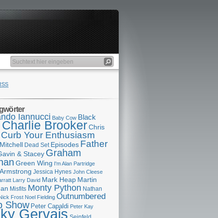
RSS
gwörter
ndo Iannucci
Black
Baby Cow
Charlie Brooker
s
Chris
Curb Your Enthusiasm
Father
Mitchell
Episodes
Dead Set
Graham
Gavin & Stacey
han
Green Wing
I'm Alan Partridge
 Armstrong
Jessica Hynes
John Cleese
Mark Heap
Martin
arratt
Larry David
Monty Python
man
Misfits
Nathan
Outnumbered
Nick Frost
Noel Fielding
p Show
Peter Capaldi
Peter Kay
cky Gervais
Seinfeld