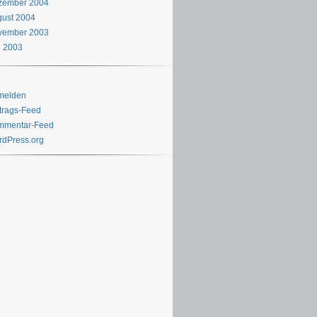
zember 2004
ust 2004
vember 2003
i 2003
melden
trags-Feed
mmentar-Feed
dPress.org