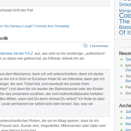
Simo
rhaupt nicht der Fall.
Mang
Coo
The
re You Having a Laugh? Comedy And Christianity
Boos
Of It
urdle
1 Kommentar
Neue
nterview mit der
F.A.Z.
aus, wie sehr es ihn anstrenge, „authentisch“
n so etwas wie gefreut hat, als Elfriede Jelinek ihn als
Tyl
tom
(Tei
aus dem Marxismus, kann ich voll unterschreiben, denn ich denke
Tor
n bin ich in Köln im Excelsior-Hotel für ein Interview, dann geh ich
Ba
nger, der sein Ticket löst, und eventuell der joviale Köln-
Pas
ier!“ Und dann bin ich wieder der Bahnreisende oder der Kinder-
Gus
ie das jemandem erzählen, der vom Authentizitätswahn befallen
ottes Willen, wann bist Du denn einmal Du selbst? Ich finde es aber
 Leute permanent sie selbst sind oder besser: das, was sie
Archi
Jul
Jun
terschiedlichen Rollen, die sie im Alltag spielen, dass ihr Ich
Ma
Freund sein, Kunde sein, Angestellter, Mitreisender oder Vater sein
Apr
as eher Melancholisches.