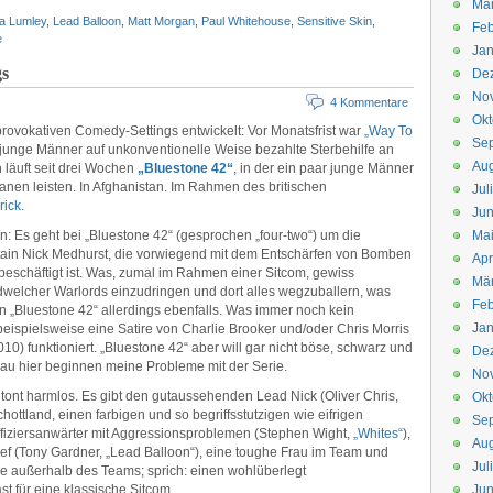
Mä
a Lumley
,
Lead Balloon
,
Matt Morgan
,
Paul Whitehouse
,
Sensitive Skin
,
Feb
e
Jan
gs
De
No
4 Kommentare
Okt
provokativen Comedy-Settings entwickelt: Vor Monatsfrist war
„Way To
Se
r junge Männer auf unkonventionelle Weise bezahlte Sterbehilfe an
Aug
 läuft seit drei Wochen
„Bluestone 42“
, in der ein paar junge Männer
anen leisten. In Afghanistan. Im Rahmen des britischen
Jul
rick
.
Jun
: Es geht bei „Bluestone 42“ (gesprochen „four-two“) um die
Ma
ptain Nick Medhurst, die vorwiegend mit dem Entschärfen von Bomben
Apr
eschäftigt ist. Was, zumal im Rahmen einer Sitcom, gewiss
Mä
endwelcher Warlords einzudringen und dort alles wegzuballern, was
Feb
n „Bluestone 42“ allerdings ebenfalls. Was immer noch kein
Jan
ispielsweise eine Satire von Charlie Brooker und/oder Chris Morris
10) funktioniert. „Bluestone 42“ aber will gar nicht böse, schwarz und
De
au hier beginnen meine Probleme mit der Serie.
No
tont harmlos. Es gibt den gutaussehenden Lead Nick (Oliver Chris,
Okt
hottland, einen farbigen und so begriffsstutzigen wie eifrigen
Se
ffiziersanwärter mit Aggressionsproblemen (Stephen Wight,
„Whites“
),
Aug
ef (Tony Gardner, „Lead Balloon“), eine toughe Frau im Team und
Jul
are außerhalb des Teams; sprich: einen wohlüberlegt
t für eine klassische Sitcom.
Jun