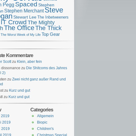
Spaced
n Pegg
Stephen
Steve
Stephen Merchant
an
gan
Stewart Lee
The Inbetweeners
 IT Crowd
The Mighty
The Office
The Thick
h
Top Gear
The Worst Week of My Life
ste Kommentare
er Scott
zu
Klein, aber fein
 dissonance
zu
Die Shitcoms des Jahres
l 2)
sten
zu
Zwei nicht ganz außer Rand und
nd
st
zu
Kurz und gut
tl
zu
Kurz und gut
v
Categories
i 2019
Allgemein
i 2019
Biopic
i 2019
Children's
il 2019
Christmas Special