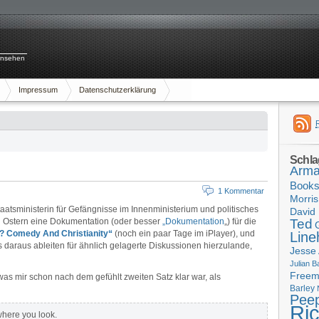
rnsehen
Impressum
Datenschutzerklärung
Schla
Arma
Book
1 Kommentar
Morris
taatsministerin für Gefängnisse im Innenministerium und politisches
David 
zu Ostern eine Dokumentation (oder besser
„Dokumentation
„) für die
Ted
? Comedy And Christianity“
(noch ein paar Tage im iPlayer), und
Line
 daraus ableiten für ähnlich gelagerte Diskussionen hierzulande,
Jesse
Julian B
Free
was mir schon nach dem gefühlt zweiten Satz klar war, als
Barley
Pee
Ri
where you look.