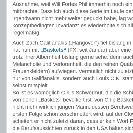
Ausnahme, weil Will Fortes Phil immerhin noch ei
mitbrachte. Dass ich auch diese Serie im Laufe der
irgendwann nicht mehr weiter geguckt habe, lag wo
konzeptbedingten Invarianz: es wiederholte sich all
regelmäßig.
Auch Zach Galifianakis („Hangover“) fiel bislang i
hat nun mit
„Baskets“
(FX, seit Januar) aber eine 
trotz ihrer Albernheit bislang gerne sehe: denn auc
Melancholie und Verlorenheit, die den reinen Quat
Frauenkleidern) aufwiegen. Vermutlich nicht zuletzt
nur von Galifianakis, sondern auch Louis C.K. stam
selbst mitspielt.
So ist es womöglich C.K.s Schwermut, die die Sch
von denen „Baskets“ bevölkert ist: von Chip Basket
nicht mehr wirklich jungen Mann, dessen Berufswu
ersten Folge schön zerschmettert wird: auf der Cl
scheitert er nicht zuletzt daran, dass er kein Wort 
die Berufsaussichten zurück in den USA halten si