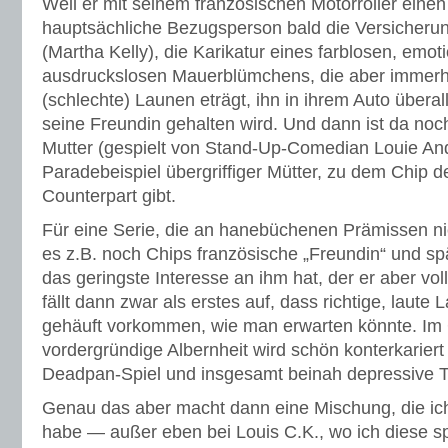
Weil er mit seinem französischen Motorroller einen 
hauptsächliche Bezugsperson bald die Versicheru
(Martha Kelly), die Karikatur eines farblosen, emo
ausdruckslosen Mauerblümchens, die aber immerhi
(schlechte) Launen eträgt, ihn in ihrem Auto überall
seine Freundin gehalten wird. Und dann ist da noc
Mutter (gespielt von Stand-Up-Comedian Louie And
Paradebeispiel übergriffiger Mütter, zu dem Chip d
Counterpart gibt.
Für eine Serie, die an hanebüchenen Prämissen nic
es z.B. noch Chips französische „Freundin“ und spä
das geringste Interesse an ihm hat, der er aber vo
fällt dann zwar als erstes auf, dass richtige, laute 
gehäuft vorkommen, wie man erwarten könnte. Im 
vordergründige Albernheit wird schön konterkariert 
Deadpan-Spiel und insgesamt beinah depressive 
Genau das aber macht dann eine Mischung, die ic
habe — außer eben bei Louis C.K., wo ich diese 