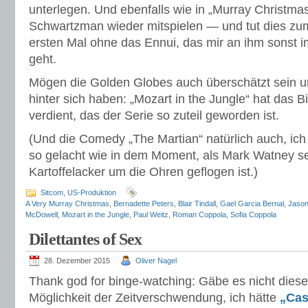
unterlegen. Und ebenfalls wie in „Murray Christma
Schwartzman wieder mitspielen — und tut dies zum 
ersten Mal ohne das Ennui, das mir an ihm sonst 
geht.
Mögen die Golden Globes auch überschätzt sein un
hinter sich haben: „Mozart in the Jungle“ hat das
verdient, das der Serie so zuteil geworden ist.
(Und die Comedy „The Martian“ natürlich auch, ich 
so gelacht wie in dem Moment, als Mark Watney se
Kartoffelacker um die Ohren geflogen ist.)
Sitcom
,
US-Produktion
A Very Murray Christmas
,
Bernadette Peters
,
Blair Tindall
,
Gael Garcia Bernal
,
Jaso
McDowell
,
Mozart in the Jungle
,
Paul Weitz
,
Roman Coppola
,
Sofia Coppola
Dilettantes of Sex
28. Dezember 2015
Oliver Nagel
Thank god for binge-watching: Gäbe es nicht dies
Möglichkeit der Zeitverschwendung, ich hätte
„Cas