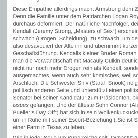
Diese Empathie allerdings macht Armstrong dem Zu
Denn die Familie unter dem Patriarchen Logan Roy 
durchaus deformiert. Der natürliche Nachfolger, de
Kendall (Jeremy Strong, „Masters of Sex“) erschein
schwach (Drogen, Scheidung), zu schwach, um de
also desavouiert der Alte ihn und übernimmt kurze
Geschäftsführung. Kendalls kleiner Bruder Roman 
man die Verwandtschaft mit Macauly Culkin deutlich 
nicht nur noch mehr Drogen rein als Kendall, sonde
ausgemachtes, wenn auch sehr komisches, weil sc
Arschloch. Die Schwester Shiv (Sarah Snook) neig
politisch anderen Seite und unterstützt einen polit
Senator bei seiner Kandidatur zum Präsidenten, ble
issues
gefangen. Und der älteste Sohn Connor (Ala
Bueller’s Day Off“) hat sich in sein Wolkenkucku
um in Ruhe mit seiner Escort-Beziehung („Sie ist S
einer Farm in Texas zu leben.
Wie in jeder Serie um Superreiche seit „Dynasty“ g