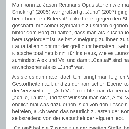
Man kann zu Jason Reitmans Opus stehen wie man
Smoking“ (2005) war großartig, „Juno“ (2007) ging 
berechnenden Bittersüßlichkeit eher gegen den Stri
geschafft, mit seiner Sympathie zu seinen eigenen
hinter dem Berg zu halten, dass man als Zuschaue
herausgefordert ist, selbst Zuneigung zu ihnen zu 
Laura fallen nicht mit der grell bunt bemalten „Seht
Klatsche total nett bin!“-Tür ins Haus, wie es „Juno
zumindest Alex und Val und damit „Casual“ sind ha
erwachsener als es „Juno“ war.
Als sie es dann aber doch tun, bringt man folglich V
Gestörtheiten auf, und zu der komischen Ebene k
der Verzweiflung: „Ach Val“, möchte man da perma
„ach je, Laura“, und fast wünscht man sich, Alex, 
endlich mal was dazulernen, sich von den Fesseln
befreien, auch wenn das natürlich zulasten der Kom
selbstredend von der Kaputtheit der Figuren lebt.
„Causal“ hat die Zusage zu einer zweiten Staffel 