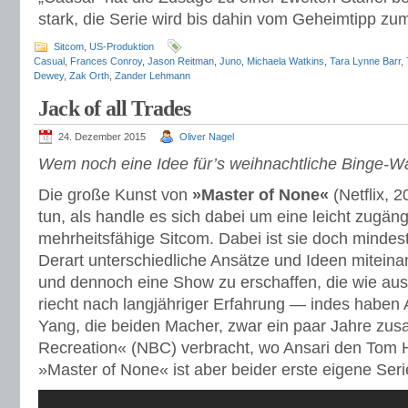
stark, die Serie wird bis dahin vom Geheimtipp zum
Sitcom
,
US-Produktion
Casual
,
Frances Conroy
,
Jason Reitman
,
Juno
,
Michaela Watkins
,
Tara Lynne Barr
,
Dewey
,
Zak Orth
,
Zander Lehmann
Jack of all Trades
24. Dezember 2015
Oliver Nagel
Wem noch eine Idee für’s weihnachtliche Binge-Watc
Die große Kunst von
»Master of None«
(Netflix, 2
tun, als handle es sich dabei um eine leicht zugän
mehrheitsfähige Sitcom. Dabei ist sie doch mindes
Derart unterschiedliche Ansätze und Ideen mitein
und dennoch eine Show zu erschaffen, die wie aus
riecht nach langjähriger Erfahrung — indes haben 
Yang, die beiden Macher, zwar ein paar Jahre zu
Recreation« (NBC) verbracht, wo Ansari den Tom H
»Master of None« ist aber beider erste eigene Seri