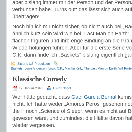
aber bislang immer mit der Person und der Persona
verbunden habe. Turns out: das lässt sich auch au
übertragen!
Noch bin ich mir nicht sicher, ob nicht auch bei „Ba
ähnlich kurz sein wird wie bei „Last Man on Earth“,
flachen Figuren und ihre enge Bindung an die Prä
Wiederholungen führen. Aber für die erste Serie v
C.K. darin finde ich „Baskets“ bislang eigentlich ga
Sitcom
,
US-Produktion
Baskets
,
Louie Anderson
,
Louis C.K.
,
Martha Kelly
,
The Last Man on Earth
,
Will Forte
Klassische Comedy
12. Januar 2016
Oliver Nagel
Wer hätte gedacht, dass
Gael Garcia Bernal
komisc
nicht. Ich hätte weder „Amores Peros“ gesehen noc
the I“ noch „Science of Sleep“, wenn es nicht auf 
gewesen wäre, und zumindest die Hälfte davon hab
wieder vergessen.