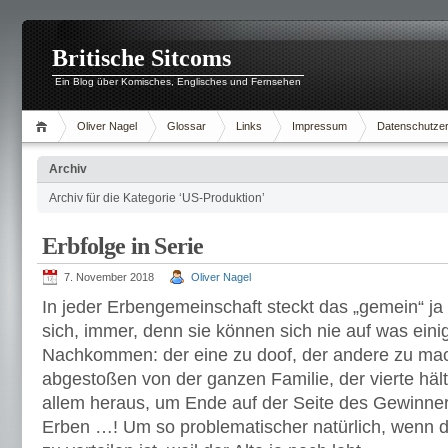
Britische Sitcoms
Ein Blog über Komisches, Englisches und Fernsehen
Oliver Nagel
Glossar
Links
Impressum
Datenschutzer
Archiv
Archiv für die Kategorie ‘US-Produktion’
Erbfolge in Serie
7. November 2018
Oliver Nagel
In jeder Erbengemeinschaft steckt das „gemein“ ja s
sich, immer, denn sie können sich nie auf was eini
Nachkommen: der eine zu doof, der andere zu macht
abgestoßen von der ganzen Familie, der vierte hält
allem heraus, um Ende auf der Seite des Gewinne
Erben …! Um so problematischer natürlich, wenn d