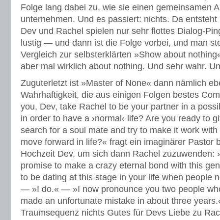
Folge lang dabei zu, wie sie einen gemeinsamen A
unternehmen. Und es passiert: nichts. Da entsteht k
Dev und Rachel spielen nur sehr flottes Dialog-Ping
lustig — und dann ist die Folge vorbei, und man st
Vergleich zur selbsterklärten »Show about nothing
aber mal wirklich about nothing. Und sehr wahr. U
Zuguterletzt ist »Master of None« dann nämlich eb
Wahrhaftigkeit, die aus einigen Folgen bestes C
you, Dev, take Rachel to be your partner in a possib
in order to have a ›normal‹ life? Are you ready to gi
search for a soul mate and try to make it work wit
move forward in life?« fragt ein imaginärer Pastor 
Hochzeit Dev, um sich dann Rachel zuzuwenden: 
promise to make a crazy eternal bond with this g
to be dating at this stage in your life when people
— »I do.« — »I now pronounce you two people who 
made an unfortunate mistake in about three years
Traumsequenz nichts Gutes für Devs Liebe zu Rac