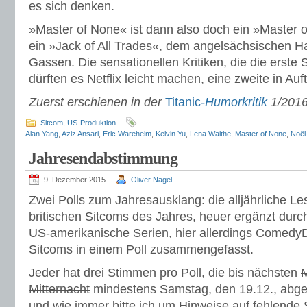
es sich denken.
»Master of None« ist dann also doch ein »Master o
ein »Jack of All Trades«, dem angelsächsischen H
Gassen. Die sensationellen Kritiken, die die erste S
dürften es Netflix leicht machen, eine zweite in Au
Zuerst erschienen in der
Titanic
-Humorkritik
1/2016
Sitcom
,
US-Produktion
Alan Yang
,
Aziz Ansari
,
Eric Wareheim
,
Kelvin Yu
,
Lena Waithe
,
Master of None
,
Noël
Jahresendabstimmung
9. Dezember 2015
Oliver Nagel
Zwei Polls zum Jahresausklang: die alljährliche L
britischen Sitcoms des Jahres, heuer ergänzt dur
US-amerikanische Serien, hier allerdings Comedy
Sitcoms in einem Poll zusammengefasst.
Jeder hat drei Stimmen pro Poll, die bis nächsten
M
Mitternacht
mindestens Samstag, den 19.12., abg
und wie immer bitte ich um Hinweise auf fehlende 