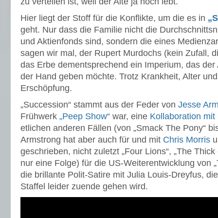
zu verteilen ist, weil der Alte ja noch lebt.
Hier liegt der Stoff für die Konflikte, um die es in
„S
geht. Nur dass die Familie nicht die Durchschnitt
und Aktienfonds sind, sondern die eines Medienzar
sagen wir mal, der Rupert Murdochs (kein Zufall, d
das Erbe dementsprechend ein Imperium, das der A
der Hand geben möchte. Trotz Krankheit, Alter und
Erschöpfung.
„Succession“ stammt aus der Feder von
Jesse Arm
Frühwerk
„Peep Show“
war, eine
Kollaboration mi
etlichen anderen Fällen (von „Smack The Pony“ bi
Armstrong hat aber auch für und mit
Chris Morris
u
geschrieben, nicht zuletzt „Four Lions“, „The Thick
nur eine Folge) für die US-Weiterentwicklung von „T
die brillante Polit-Satire mit Julia Louis-Dreyfus, d
Staffel leider zuende gehen wird.