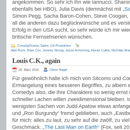
angekommen. So sehr ich ihn wie Iannucci, Sharon
ebenfalls bei HBO), Julia Davis (demnächst mit
„Sa
Simon Pegg, Sacha Baron-Cohen, Steve Coogan, 
all die anderen dazu beglückwünsche und es vers
Erfolg in den USA sucht, so sehr würde ich mir wi
britische Fernsehserien wünschen.
ComedyDrama
,
Satire
,
US-Produktion
Alan Ruck
,
Brian Cox
,
Jeremy Strong
,
Jesse Armstrong
,
Kieran Culkin
,
Nicholas Bra
Louis C.K., again
26. März 2016
Oliver Nagel
Für gewöhnlich halte ich mich von Sitcoms und Com
Ermangelung eines besseren Begriffes, zu albern 
Comedys also, die ihre Charaktere so wenig ernst
schneller Lachen willen zweidimensional bleiben. 
wenigsten Sachen von Judd Apatow etwas anfangen,
und „Ron Burgundy“ fremd geblieben, auch „Eastb
für mich: alles zu laut, zu sehr auf die zwölf, zu v
Geschmack.
„The Last Man on Earth“
(Fox, seit 2