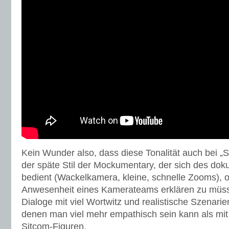
Kein Wunder also, dass diese Tonalität auch bei „S
der späte Stil der Mockumentary, der sich des dok
bedient (Wackelkamera, kleine, schnelle Zooms), o
Anwesenheit eines Kamerateams erklären zu müsse
Dialoge mit viel Wortwitz und realistische Szenari
denen man viel mehr empathisch sein kann als mit 
Sitcom-Figuren.