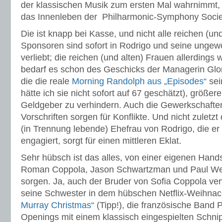
der klassischen Musik zum ersten Mal wahrnimmt, i
das Innenleben der Philharmonic-Symphony Societ
Die ist knapp bei Kasse, und nicht alle reichen (un
Sponsoren sind sofort in Rodrigo und seine unge
verliebt; die reichen (und alten) Frauen allerding
bedarf es schon des Geschicks der Managerin Glor
die die reale
Morning Randolph aus „Episodes“
sei
hätte ich sie nicht sofort auf 67 geschätzt), größer
Geldgeber zu verhindern. Auch die Gewerkschaften
Vorschriften sorgen für Konflikte. Und nicht zuletzt
(in Trennung lebende) Ehefrau von Rodrigo, die er 
engagiert, sorgt für einen mittleren Eklat.
Sehr hübsch ist das alles, von einer eigenen Handsc
Roman Coppola, Jason Schwartzman und Paul Wei
sorgen. Ja, auch der Bruder von Sofia Coppola ve
seine Schwester in dem hübschen Netflix-Weihnac
Murray Christmas“
(Tipp!), die französische Band P
Openings mit einem klassisch eingespielten Schnip