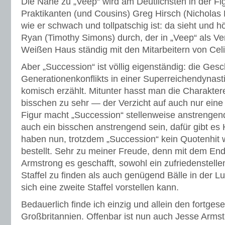
Die Nähe zu „Veep“ wird am Deutlichsten in der Fi
Praktikanten (und Cousins) Greg Hirsch (Nicholas B
wie er schwach und tollpatschig ist: da sieht und 
Ryan (Timothy Simons) durch, der in „Veep“ als 
Weißen Haus ständig mit den Mitarbeitern von Ce
Aber „Succession“ ist völlig eigenständig: die Gesc
Generationenkonflikts in einer Superreichendynasti
komisch erzählt. Mitunter hasst man die Charaktere 
bisschen zu sehr — der Verzicht auf auch nur eine
Figur macht „Succession“ stellenweise anstrengend
auch ein bisschen anstrengend sein, dafür gibt es 
haben nun, trotzdem „Succession“ kein Quotenhit wa
bestellt. Sehr zu meiner Freude, denn mit dem End
Armstrong es geschafft, sowohl ein zufriedenstelle
Staffel zu finden als auch genügend Bälle in der L
sich eine zweite Staffel vorstellen kann.
Bedauerlich finde ich einzig und allein den fortges
Großbritannien. Offenbar ist nun auch Jesse Arms