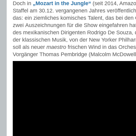
Doch in
„Mozart in the Jungle“
(seit 2014, Amazo
Staffel am 30.12. vergangenen Jahres veröffentlic
das: ein ziemliches komisches Talent, das bei den
zwei Auszeichnungen für die Show eingefahren hat:
des mexikanischen Dirigenten Rodrigo De Souza, 
der klassischen Musik, von der New Yorker Philharm
soll als neuer
maestro
frischen Wind in das Orches
Vorgänger Thomas Pembridge (Malcolm McDowell) 