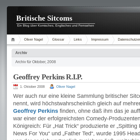
Britische Sitcoms
Ein Blog über Komisches, Englisches und Fernsehen
Oliver Nagel
Glossar
Links
Impressum
Datenschutzer
Archiv
Archiv für Oktober, 2008
Geoffrey Perkins R.I.P.
1. Oktober 2008
Oliver Nagel
Wer auch nur eine kleine Sammlung britischer Si
nennt, wird höchstwahrscheinlich gleich auf meh
Geoffrey Perkins
finden, ohne daß ihm das je auf
war einer der erfolgreichsten Comedy-Produzenten
Königreich: Für „Hat Trick“ produzierte er „Spitting
News For You“ und „Father Ted“, wurde 1995 Hea