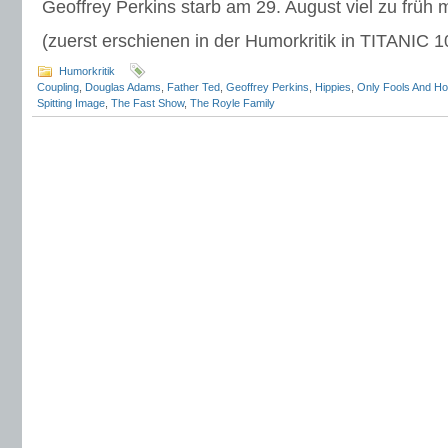
Geoffrey Perkins starb am 29. August viel zu früh 
(zuerst erschienen in der Humorkritik in TITANIC 
Humorkritik
Coupling
,
Douglas Adams
,
Father Ted
,
Geoffrey Perkins
,
Hippies
,
Only Fools And H
Spitting Image
,
The Fast Show
,
The Royle Family