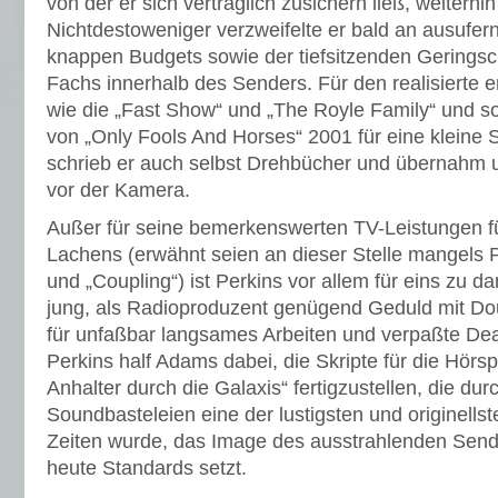
von der er sich vertraglich zusichern ließ, weiterhi
Nichtdestoweniger verzweifelte er bald an ausufern
knappen Budgets sowie der tiefsitzenden Gerings
Fachs innerhalb des Senders. Für den realisierte e
wie die „Fast Show“ und „The Royle Family“ und s
von „Only Fools And Horses“ 2001 für eine kleine 
schrieb er auch selbst Drehbücher und übernahm 
vor der Kamera.
Außer für seine bemerkenswerten TV-Leistungen f
Lachens (erwähnt seien an dieser Stelle mangels P
und „Coupling“) ist Perkins vor allem für eins zu d
jung, als Radioproduzent genügend Geduld mit D
für unfaßbar langsames Arbeiten und verpaßte Dead
Perkins half Adams dabei, die Skripte für die Hörsp
Anhalter durch die Galaxis“ fertigzustellen, die dur
Soundbasteleien eine der lustigsten und originells
Zeiten wurde, das Image des ausstrahlenden Send
heute Standards setzt.