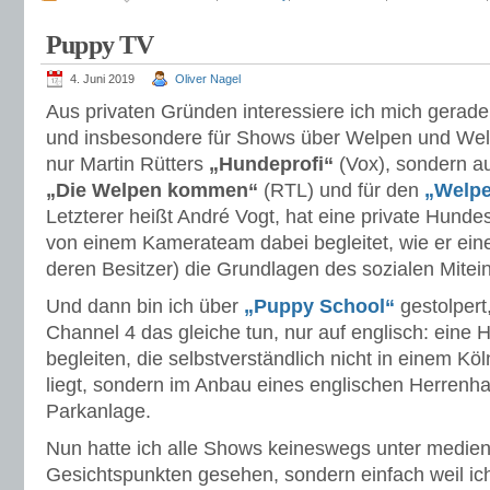
Puppy TV
4. Juni 2019
Oliver Nagel
Aus privaten Gründen interessiere ich mich gerad
und insbesondere für Shows über Welpen und Welpe
nur Martin Rütters
„Hundeprofi“
(Vox), sondern a
„Die Welpen kommen“
(RTL) und für den
„Welpe
Letzterer heißt André Vogt, hat eine private Hunde
von einem Kamerateam dabei begleitet, wie er ei
deren Besitzer) die Grundlagen des sozialen Mitein
Und dann bin ich über
„Puppy School“
gestolpert
Channel 4 das gleiche tun, nur auf englisch: eine
begleiten, die selbstverständlich nicht in einem K
liegt, sondern im Anbau eines englischen Herrenh
Parkanlage.
Nun hatte ich alle Shows keineswegs unter medie
Gesichtspunkten gesehen, sondern einfach weil ic