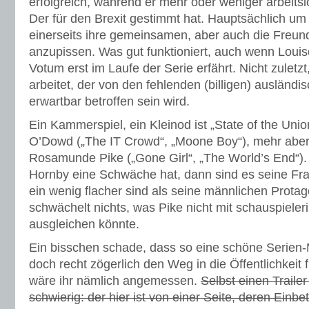
erfolgreich, während er mehr oder weniger arbeitslo
Der für den Brexit gestimmt hat. Hauptsächlich um 
einerseits ihre gemeinsamen, aber auch die Freun
anzupissen. Was gut funktioniert, auch wenn Louis
Votum erst im Laufe der Serie erfährt. Nicht zuletzt
arbeitet, der von den fehlenden (billigen) ausländi
erwartbar betroffen sein wird.
Ein Kammerspiel, ein Kleinod ist „State of the Un
O’Dowd („The IT Crowd“, „Moone Boy“), mehr abe
Rosamunde Pike („Gone Girl“, „The World’s End“)
Hornby eine Schwäche hat, dann sind es seine Frau
ein wenig flacher sind als seine männlichen Protag
schwächelt nichts, was Pike nicht mit schauspiele
ausgleichen könnte.
Ein bisschen schade, dass so eine schöne Serien-
doch recht zögerlich den Weg in die Öffentlichkeit 
wäre ihr nämlich angemessen.
Selbst einen Trailer
schwierig: der hier ist von einer Seite, deren Einb