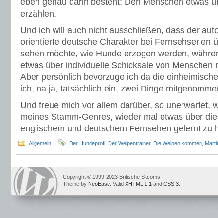
eben genau darin besteht: Den Menschen etwas 
erzählen.
Und ich will auch nicht ausschließen, dass der autor
orientierte deutsche Charakter bei Fernsehserien
sehen möchte, wie Hunde erzogen werden, währen
etwas über individuelle Schicksale von Menschen
Aber persönlich bevorzuge ich da die einheimisch
ich, na ja, tatsächlich ein, zwei Dinge mitgenomm
Und freue mich vor allem darüber, so unerwartet, w
meines Stamm-Genres, wieder mal etwas über die
englischem und deutschem Fernsehen gelernt zu 
Allgemein
Der Hundeprofi
,
Der Welpentrainer
,
Die Welpen kommen
,
Marti
Copyright © 1999-2023 Britische Sitcoms
Theme by
NeoEase
. Valid
XHTML 1.1
and
CSS 3
.