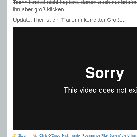
Techniktrottel nicht kapiere, darum auch nur brief
ihn aber groß klicken.
Update: Hier ist ein Trailer in korrekter Größe.
Sitcom
Chris O'Dowd
,
Nick Hornby
,
Rosamunde Pike
,
State of the Union