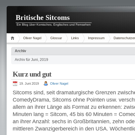
Britische Sitcoms
Ein Blog über Komisches, Englisches und Fernsehen
Oliver Nagel
Glossar
Links
Impressum
Datenschutzer
Archiv
Archiv für Juni, 2019
Kurz und gut
19. Juni 2019
Oliver Nagel
Sitcoms sind, seit dramaturgische Grenzen zwisc
ComedyDrama, Sitcoms ohne Pointen usw. versch
allem an ihrer Länge als Format zu erkennen: zwis
Minuten lang = Sitcom, 45 bis 60 Minuten = Come
an ihrer Anzahl: sechs in Großbritannien, zehn oder
mittleren Zwanzigerbereich in den USA. Wöchentli