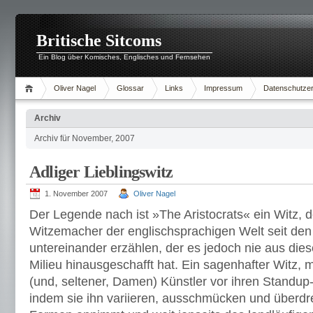
Britische Sitcoms
Ein Blog über Komisches, Englisches und Fernsehen
Oliver Nagel
Glossar
Links
Impressum
Datenschutzer
Archiv
Archiv für November, 2007
Adliger Lieblingswitz
1. November 2007
Oliver Nagel
Der Legende nach ist »The Aristocrats« ein Witz, d
Witzemacher der englischsprachigen Welt seit den 
untereinander erzählen, der es jedoch nie aus di
Milieu hinausgeschafft hat. Ein sagenhafter Witz, 
(und, seltener, Damen) Künstler vor ihren Standup-
indem sie ihn variieren, ausschmücken und überdre