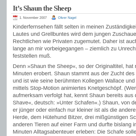
It’s Shaun the Sheep
1. November 2007
Oliver Nagel
Kinderfernsehen fällt selten in meinen Zuständigkei
Lautes und Grellbuntes wird dem jungen Zuschauer 
Rechtlichen wie Privaten zugemutet. Daher ist au
lange an mir vorbeigegangen – ziemlich zu Unrecht
feststellen muß.
Denn »Shaun the Sheep«, so der Originaltitel, hat
Minuten erobert. Shaun stammt aus der Zucht des T
und ist wie seine berühmten Kollegen Wallace und 
mittels Stop-Motion animiertes Knetgeschöpf. (We
aufmerksam verfolgt hat, kennt Shaun bereits aus
Shave«, deutsch: »Unter Schafen«.) Shaun, von d
er jünger oder einfach nur kleiner ist als die ander
Herde, dem Hütehund Bitzer, drei mißgünstigen S
anderen Tieren auf einer Farm und durfte bislang 
Minuten Alltagsabenteuer erleben: Die Schafe sol