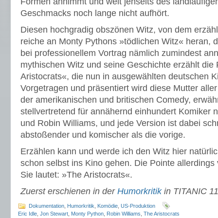
Formen annimmt und weit jenseits des landläufige
Geschmacks noch lange nicht aufhört.
Diesen hochgradig obszönen Witz, von dem erzählt
reiche an Monty Pythons »tödlichen Witz« heran, 
bei professionellem Vortrag nämlich zumindest ann
mythischen Witz und seine Geschichte erzählt die
Aristocrats«, die nun in ausgewählten deutschen Ki
Vorgetragen und präsentiert wird diese Mutter all
der amerikanischen und britischen Comedy, erwähn
stellvertretend für annähernd einhundert Komiker nu
und Robin Williams, und jede Version ist dabei schm
abstoßender und komischer als die vorige.
Erzählen kann und werde ich den Witz hier natürli
schon selbst ins Kino gehen. Die Pointe allerdings 
Sie lautet: »The Aristocrats«.
Zuerst erschienen in der
Humorkritik
in TITANIC 1
Dokumentation
,
Humorkritik
,
Komödie
,
US-Produktion
Eric Idle
,
Jon Stewart
,
Monty Python
,
Robin Williams
,
The Aristocrats