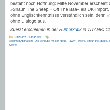
besteht noch Hoffnung: Mitte November erschein
»Shaun The Sheep – Off The Baa« als UK-Import, 
ohne Englischkenntnisse verständlich sein, denn 
ohne Dialoge aus.
Zuerst erschienen in der
Humorkritik
in TITANIC 1
Children's
,
Humorkritik
Aardman Animations
,
Die Sendung mit der Maus
,
Fawlty Towers
,
Shaun the Sheep
,
T
Gromit