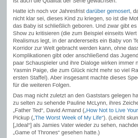
ist auch die Qualität der Serie gewachsen.
Hatte ich noch vor Jahresfrist
darüber gemosert
, d
nicht klar sei, dieses Kind zu kriegen, so ist die M
das Baby ist schließlich geboren. Und zwar gibt e
Show zu kritisieren (die zum Beispiel einseits Wer
Realismus legt, in der andererseits ein Baby von 
Korridor zur Welt gebracht werden kann, ohne das
Komplikationen gibt oder anschließend das Jugenda
paar Schauspieler und ihre Dialoge wirken immer 
Yasmin Paige, die zum Glück nicht mehr so viel R
ersten Staffel). Aber insgesamt machte dieses Spe
für die weiteren Folgen.
Das mag nicht zuletzt an den Gaststars gelegen hab
zu selten zu sehende Pauline McLynn, ihres Zeich
„Father Ted“, David Armand (
„How Not to Live Your
Pickup (
„The Worst Week of My Life“
). (Leicht sku
[„Ideal“] als Jamies Vater wieder zu sehen, nachdem
„Game of Thrones“ gesehen hatte.)