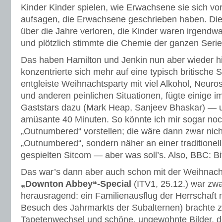
Kinder Kinder spielen, wie Erwachsene sie sich vor
aufsagen, die Erwachsene geschrieben haben. Dies
über die Jahre verloren, die Kinder waren irgendwan
und plötzlich stimmte die Chemie der ganzen Serie
Das haben Hamilton und Jenkin nun aber wieder hi
konzentrierte sich mehr auf eine typisch britische 
entgleiste Weihnachtsparty mit viel Alkohol, Neuros
und anderen peinlichen Situationen, fügte einige
Gaststars dazu (Mark Heap, Sanjeev Bhaskar) — u
amüsante 40 Minuten. So könnte ich mir sogar noc
„Outnumbered“ vorstellen; die wäre dann zwar nich
„Outnumbered“, sondern näher an einer traditionel
gespielten Sitcom — aber was soll’s. Also, BBC: B
Das war’s dann aber auch schon mit der Weihnacht
„Downton Abbey“-Special
(ITV1, 25.12.) war zwa
herausragend: ein Familienausflug der Herrschaft 
Besuch des Jahrmarkts der Subalternen) brachte 
Tapetenwechsel und schöne, ungewohnte Bilder, d