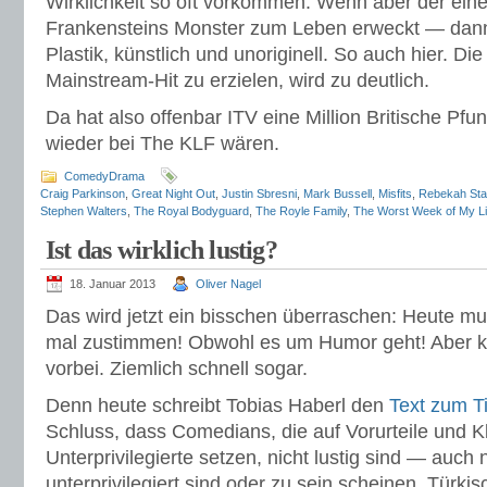
Wirklichkeit so oft vorkommen. Wenn aber der eine
Frankensteins Monster zum Leben erweckt — dann 
Plastik, künstlich und unoriginell. So auch hier. Die
Mainstream-Hit zu erzielen, wird zu deutlich.
Da hat also offenbar ITV eine Million Britische Pfu
wieder bei The KLF wären.
ComedyDrama
Craig Parkinson
,
Great Night Out
,
Justin Sbresni
,
Mark Bussell
,
Misfits
,
Rebekah Sta
Stephen Walters
,
The Royal Bodyguard
,
The Royle Family
,
The Worst Week of My Li
Ist das wirklich lustig?
18. Januar 2013
Oliver Nagel
Das wird jetzt ein bisschen überraschen: Heute m
mal zustimmen! Obwohl es um Humor geht! Aber k
vorbei. Ziemlich schnell sogar.
Denn heute schreibt Tobias Haberl den
Text zum Ti
Schluss, dass Comedians, die auf Vorurteile und 
Unterprivilegierte setzen, nicht lustig sind — auch 
unterprivilegiert sind oder zu sein scheinen. Türk