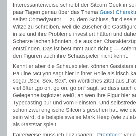
Interessanterweise schreibt der Sitcom Geek in sei
paar Tagen genau über das Thema
Guest Charakt
selbst Comedyautor — zu dem Schluss, für diese se
Witze zu schreiben, weil die Zuseher die Gastfigure
in sie und ihre Probleme investiert hätten und dahe
Scherze lachen könnten, die aus den Charakterzüg
entstünden. Das ist bestimmt auch richtig — sofer
den Figuren auch ihre Schauspieler nicht kennt.
Kennt er aber die Schauspieler, können Gaststars
Pauline McLynn sagt hier in ihrer Rolle als irisch-k
sogar „Sex, Sex, Sex“, ein wörtliches Zitat aus „Fa
viel öfter „go on, go on, go on“ sagt, so dass auch d
Gelegenheitsglotzer weiß, an wen ihre Figur hier a
Typecasting pur und vom Feinsten. Und selbstrede
schon zwei englische Sitcoms gesehen hat, wie die
sein wird, die beispielsweise Mark Heap (wie zulet
als Gaststar spielt.
Fairerweise muss ich dazusagen:
„Pramface“
verlä