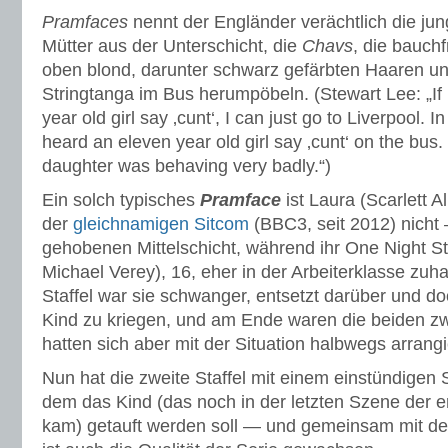
Pramfaces
nennt der Engländer verächtlich die ju
Mütter aus der Unterschicht, die
Chavs
, die bauchf
oben blond, darunter schwarz gefärbten Haaren un
Stringtanga im Bus herumpöbeln. (Stewart Lee: „If 
year old girl say ‚cunt‘, I can just go to Liverpool. In
heard an eleven year old girl say ‚cunt‘ on the bus. 
daughter was behaving very badly.“)
Ein solch typisches
Pramface
ist Laura (Scarlett 
der
gleichnamigen Sitcom
(BBC3, seit 2012) nicht
gehobenen Mittelschicht, während ihr One Night 
Michael Verey), 16, eher in der Arbeiterklasse zuha
Staffel war sie schwanger, entsetzt darüber und d
Kind zu kriegen, und am Ende waren die beiden z
hatten sich aber mit der Situation halbwegs arrangi
Nun hat die zweite Staffel mit einem einstündigen 
dem das Kind (das noch in der letzten Szene der er
kam) getauft werden soll — und gemeinsam mit dem