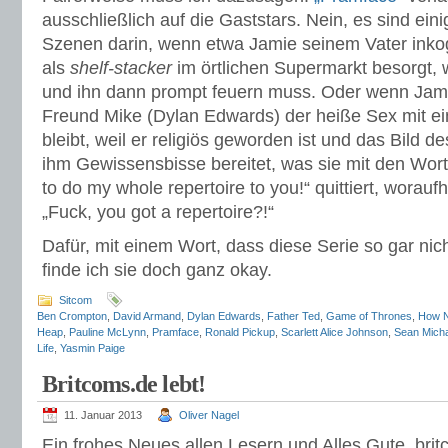
ausschließlich auf die Gaststars. Nein, es sind ei
Szenen darin, wenn etwa Jamie seinem Vater inko
als
shelf-stacker
im örtlichen Supermarkt besorgt, w
und ihn dann prompt feuern muss. Oder wenn Jam
Freund Mike (Dylan Edwards) der heiße Sex mit ei
bleibt, weil er religiös geworden ist und das Bild d
ihm Gewissensbisse bereitet, was sie mit den Wort
to do my whole repertoire to you!“ quittiert, woraufhi
„Fuck, you got a repertoire?!“
Dafür, mit einem Wort, dass diese Serie so gar nicht
finde ich sie doch ganz okay.
Sitcom
Ben Crompton
,
David Armand
,
Dylan Edwards
,
Father Ted
,
Game of Thrones
,
How No
Heap
,
Pauline McLynn
,
Pramface
,
Ronald Pickup
,
Scarlett Alice Johnson
,
Sean Micha
Life
,
Yasmin Paige
Britcoms.de lebt!
11. Januar 2013
Oliver Nagel
Ein frohes Neues allen Lesern und Alles Gute, bri