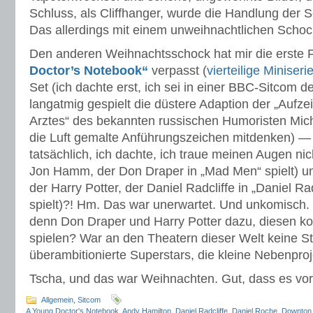
Schluss, als Cliffhanger, wurde die Handlung der S
Das allerdings mit einem unweihnachtlichen Schoc
Den anderen Weihnachtsschock hat mir die erste 
Doctor’s Notebook“
verpasst (
vierteilige Miniseri
Set (ich dachte erst, ich sei in einer BBC-Sitcom de
langatmig gespielt die düstere Adaption der „Aufz
Arztes“ des bekannten russischen Humoristen Micha
die Luft gemalte Anführungszeichen mitdenken) — 
tatsächlich, ich dachte, ich traue meinen Augen ni
Jon Hamm, der Don Draper in „Mad Men“ spielt) und
der Harry Potter, der Daniel Radcliffe in „Daniel Rad
spielt)?! Hm. Das war unerwartet. Und unkomisch
denn Don Draper und Harry Potter dazu, diesen k
spielen? War an den Theatern dieser Welt keine Ste
überambitionierte Superstars, die kleine Nebenpro
Tscha, und das war Weihnachten. Gut, dass es vorb
Allgemein
,
Sitcom
A Young Doctor's Notebook
,
Andy Hamilton
,
Daniel Radcliffe
,
Daniel Roche
,
Downton