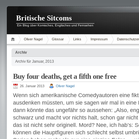
Britische Sitcoms
Ein Blog über Komisches, Englisches und Fernsehen
Oliver Nagel
Glossar
Links
Impressum
Datenschutzer
Archiv
Archiv für Januar, 2013
Buy four deaths, get a fifth one free
26. Januar 2013
Oliver Nagel
Wenn sich amerikanische Comedyautoren eine fikt
ausdenken müssten, um sie sagen wir mal in eine
dann könnte das ungefähr so aussehen: „Also, eng
schwarz und macht vor nichts halt, schon gar nich
das ist nicht sehr originell. Mord? Nee, ich hab’s: 
können die Hauptfiguren sich schlecht selbst umbr