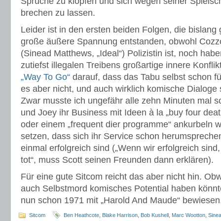
Sprüche zu klopfen und sich wegen seiner Spielsc
brechen zu lassen.
Leider ist in den ersten beiden Folgen, die bislang
große äußere Spannung entstanden, obwohl Cozz
(Sinead Matthews, „Ideal“) Polizistin ist, noch hab
zutiefst illegalen Treibens großartige innere Konflik
„Way To Go“
darauf, dass das Tabu selbst schon fü
es aber nicht, und auch wirklich komische Dialoge 
Zwar musste ich ungefähr alle zehn Minuten mal
und Joey ihr Business mit Ideen à la „buy four death
oder einem „frequent dier programme“ ankurbeln w
setzen, dass sich ihr Service schon herumspreche
einmal erfolgreich sind („Wenn wir erfolgreich sin
tot“, muss Scott seinen Freunden dann erklären).
Für eine gute Sitcom reicht das aber nicht hin. Obw
auch Selbstmord komisches Potential haben könnte
nun schon 1971 mit „Harold And Maude“ bewiesen
Sitcom
Ben Heathcote
,
Blake Harrison
,
Bob Kushell
,
Marc Wootton
,
Sine