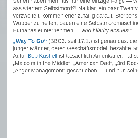
Serien haben mehr als nur eine einzige Folge — w
assistiertem Selbstmord?! Na klar, ein paar Twent
verzweifelt, kommen eher zufällig darauf, Sterben
Wupper zu helfen, bauen eine Selbstmordmaschine
Euthanasieunternehmen —
and hilarity ensues
!“
„Way To Go“
(BBC3, seit 17.1.) ist genau das: die
junger Männer, deren Geschäftsmodell bezahlte Ster
Autor
Bob Kushell
ist tatsächlich Amerikaner, hat s
„Malcolm in the Middle“, „American Dad“, „3rd Ro
„Anger Management“ geschrieben — und nun seine 