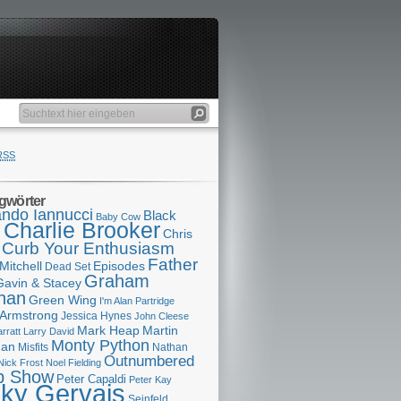
RSS
gwörter
ndo Iannucci
Black
Baby Cow
Charlie Brooker
s
Chris
Curb Your Enthusiasm
Father
Mitchell
Episodes
Dead Set
Graham
Gavin & Stacey
han
Green Wing
I'm Alan Partridge
 Armstrong
Jessica Hynes
John Cleese
Mark Heap
Martin
arratt
Larry David
Monty Python
man
Misfits
Nathan
Outnumbered
Nick Frost
Noel Fielding
p Show
Peter Capaldi
Peter Kay
cky Gervais
Seinfeld