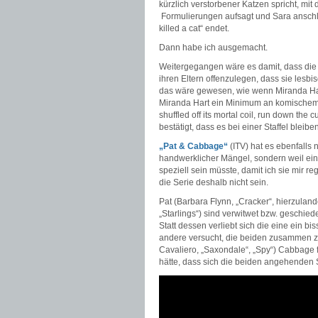
kürzlich verstorbener Katzen spricht, mit
Formulierungen aufsagt und Sara anschli
killed a cat“ endet.
Dann habe ich ausgemacht.
Weitergegangen wäre es damit, dass die
ihren Eltern offenzulegen, dass sie lesbi
das wäre gewesen, wie wenn Miranda Hart 
Miranda Hart ein Minimum an komischem T
shuffled off its mortal coil, run down the 
bestätigt, dass es bei einer Staffel bleiben
„Pat & Cabbage“
(ITV) hat es ebenfalls 
handwerklicher Mängel, sondern weil ei
speziell sein müsste, damit ich sie mir 
die Serie deshalb nicht sein.
Pat (Barbara Flynn, „Cracker“, hierzuland
„Starlings“) sind verwitwet bzw. geschie
Statt dessen verliebt sich die eine ein bi
andere versucht, die beiden zusammen zu 
Cavaliero, „Saxondale“, „Spy“) Cabbage fü
hätte, dass sich die beiden angehenden