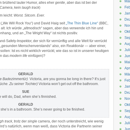
Mä
in brüllend lauter Humor, alles eher
gentle
, aber das ist bei der
Feb
 Camera
, kein
laugh track
)
Jan
m leicht:
Worst. Sitcom. Ever.
De
(„We Will Rock You“) und David Haig seit
„The Thin Blue Line“
(BBC,
No
 alt. Ich würde „altmodisch“ sagen, aber das verwende ich hin und
Okt
ang, und an „The Wright Way“ ist nichts positiv.
Se
nd-Safety-Inspektor, der sich für vernünftig und alle Welt für verrückt
Aug
 „gesunden Menschenverstands“ also, ein Reaktionär — aber einer,
Jul
len: Ist es nicht wirklich verrückt, wie das so ist in unserer heutigen
gen das
modern life
einfügen)?
Jun
Ma
Apr
GERALD
Mä
e Badezimmertür)
Victoria, are you gonna be long in there? It’s just
Feb
Küche. Zu seiner Tochter)
Victoria won’t get out off the bathroom.
Jan
SUE
De
 will do, Dad, when she’s finnished.
No
GERALD
Okt
she’s in a bathroom. She’s never going to be finished.
Se
Aug
gh track
, trotz der
single
camera, der noch unterstreicht, wie wenig
Jul
ird’s natürlich, wenn man weiß, dass Victoria die Partnerin seiner
Jun