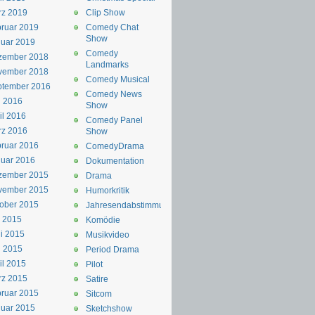
rz 2019
Clip Show
ruar 2019
Comedy Chat
Show
uar 2019
Comedy
zember 2018
Landmarks
vember 2018
Comedy Musical
ptember 2016
Comedy News
i 2016
Show
il 2016
Comedy Panel
rz 2016
Show
ruar 2016
ComedyDrama
uar 2016
Dokumentation
zember 2015
Drama
vember 2015
Humorkritik
ober 2015
Jahresendabstimmung
i 2015
Komödie
i 2015
Musikvideo
i 2015
Period Drama
il 2015
Pilot
rz 2015
Satire
ruar 2015
Sitcom
uar 2015
Sketchshow