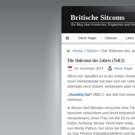
Britische Sitcoms
Ein Blog über Komisches, Englisches und Fe
Oliver Nagel
Glossar
Links
Home
>
Sitcom
> Die Shitcoms des Jah
Die Shitcoms des Jahres (Teil 2)
18. November 2013
Oliver Nagel
Wenn ein Spielfilm es in der ersten Vierte
einer Viertelstunde hat man sich ein Urt
allenfalls noch trüben, verbessern aber nu
„Heading Out“
(BBC2, wie alle hier bes
verlieren.
In diesen fünf Minuten versuchte eine Tier
bisschen schüchtern und leicht tollpatschi
herauslesen), einer Frau um die 50 zu er
Katze, Achtung: tot war. Nicht mehr lebte
von Monty Python, nur ohne die Witze un
es Sue Perkins (Hauptdarstellerin und Autor