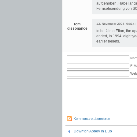
aufgehoben. Habe lange n
Fernsehsendung von S01E
tom
13. November 2025, 04:14 
dissonance
to be fair to Elton, the 
ended, in 1994, eight ye
earlier beliefs.
Name
E-Ma
Web
Kommentare abonnieren
Downton Abbey in Dub