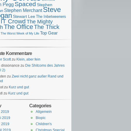
Spaced
n Pegg
Stephen
Steve
Stephen Merchant
an
gan
Stewart Lee
The Inbetweeners
 IT Crowd
The Mighty
The Office
The Thick
h
Top Gear
The Worst Week of My Life
ste Kommentare
er Scott
zu
Klein, aber fein
 dissonance
zu
Die Shitcoms des Jahres
l 2)
sten
zu
Zwei nicht ganz außer Rand und
nd
st
zu
Kurz und gut
tl
zu
Kurz und gut
v
Categories
i 2019
Allgemein
i 2019
Biopic
i 2019
Children's
il 2019
Christmas Special