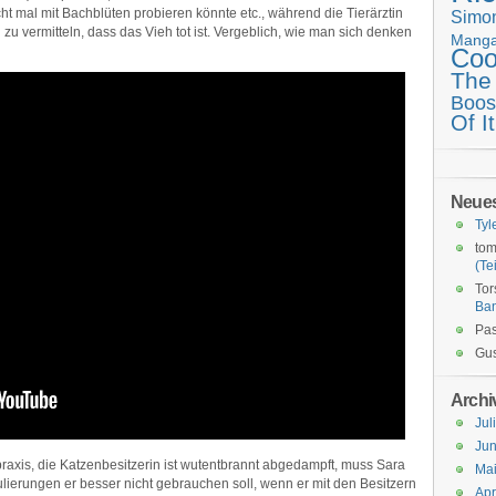
t mal mit Bachblüten probieren könnte etc., während die Tierärztin
Simo
zu vermitteln, dass das Vieh tot ist. Vergeblich, wie man sich denken
Mang
Coo
The
Boos
Of It
Neue
Tyl
tom
(Tei
Tor
Ba
Pas
Gus
Archi
Jul
Jun
raxis, die Katzenbesitzerin ist wutentbrannt abgedampft, muss Sara
Ma
lierungen er besser nicht gebrauchen soll, wenn er mit den Besitzern
Apr