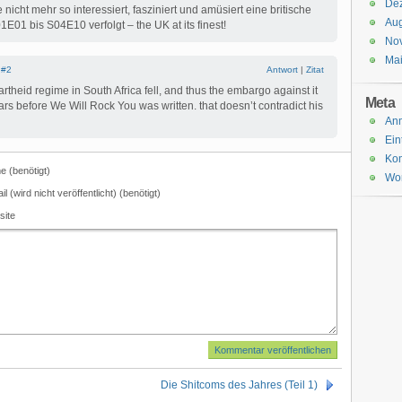
De
icht mehr so interessiert, fasziniert und amüsiert eine britische
Aug
01 bis S04E10 verfolgt – the UK at its finest!
No
Ma
|
#2
Antwort
|
Zitat
apartheid regime in South Africa fell, and thus the embargo against it
Meta
ars before We Will Rock You was written. that doesn’t contradict his
An
Ein
Ko
 (benötigt)
Wor
il (wird nicht veröffentlicht) (benötigt)
site
Die Shitcoms des Jahres (Teil 1)