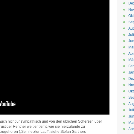
De
No
Okt
Se
Aug
Jul
Jun
Ma
Apr
Mä
Feb
Jan
De
No
Okt
Se
Aug
Jul
Jun
 auch nicht unsympathisch und von den üblichen Scherzen über
Ma
tiger Rentner weit entfernt, wie sie hierzulande zu
Apr
gehören („Sein letzter Lauf“, siehe Stefan Gärtners