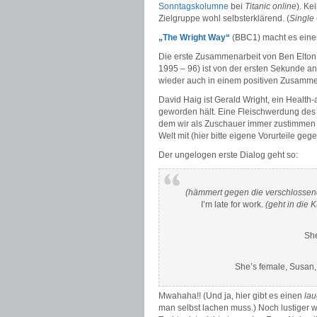
Sonntagskolumne
bei
Titanic online
). Ke
Zielgruppe wohl selbsterklärend. (
Single
„The Wright Way“
(BBC1) macht es eine
Die erste Zusammenarbeit von Ben Elton 
1995 – 96) ist von der ersten Sekunde an
wieder auch in einem positiven Zusammenh
David Haig ist Gerald Wright, ein Health-a
geworden hält. Eine Fleischwerdung des
dem wir als Zuschauer immer zustimmen sol
Welt mit (hier bitte eigene Vorurteile ge
Der ungelogen erste Dialog geht so:
(hämmert gegen die verschlossen
I’m late for work.
(geht in die 
She
She’s female, Susan, 
Mwahaha!! (Und ja, hier gibt es einen
lau
man selbst lachen muss.)
Noch lustiger w