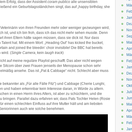
 dem Erfolg, dass der Assistent
coram publico
alle unsensiblen
Mä
eßend ein Geburtstagsständchen singt, das auf „happy birthday, she
Feb
Jan
De
 Veterinärin von ihren Freunden mehr oder weniger gezwungen wird,
No
sch ist, und ich bin froh, dass ich das nicht mehr sehen musste. Denn
Se
ihren Eltern hätte sagen müssen, dass sie dick ist. Nur dass
Ma
alent hat. Mit einem Wort: „Heading Out“ has kicked the bucket,
curtain and joined the bleedin‘ choir invisibile! Die BBC hat bereits
Apr
 wird. (
Single Camera
, kein
laugh track
)
Mä
nicht auf meine reguläre Playlist geschafft. Das aber nicht wegen
Feb
ne Sitcom über zwei Frauen jenseits der Menopause schon sehr
Jan
regelmäßig ansehe. Das ist „Pat & Cabbage“ nicht. Schlecht aber muss
De
No
e bekannter als „Für alle Fälle Fitz“) und Cabbage (Cherie Lunghi,
Okt
den und haben erkennbar kein Interesse daran, in Würde zu altern.
Jul
sschen in einen Herrn ihres Alters, ist aber zu schüchtern, und die
Jun
bringen. Parallel dazu erfahren wir, dass Pats Tochter Helen (Rosie
r einen schlechten Einfluss auf ihre Mutter hält und am liebsten
Ma
 Seniorinnen auch wie solche benehmen.
Apr
Mä
Feb
Jan