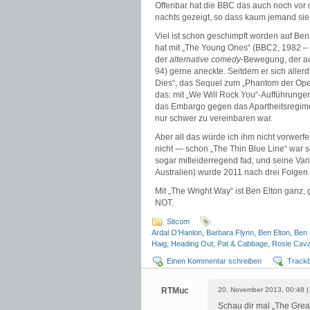
Offenbar hat die BBC das auch noch vor 
nachts gezeigt, so dass kaum jemand sie 
Viel ist schon geschimpft worden auf Ben
hat mit „The Young Ones“ (BBC2, 1982 – 
der
alternative comedy
-Bewegung, der a
94) gerne aneckte. Seitdem er sich aller
Dies“, das Sequel zum „Phantom der Oper“
das: mit „We Will Rock You“-Aufführungen
das Embargo gegen das Apartheitsregime
nur schwer zu vereinbaren war.
Aber all das würde ich ihm nicht vorwerf
nicht — schon „The Thin Blue Line“ war s
sogar mitleiderregend fad, und seine Var
Australien) wurde 2011 nach drei Folgen 
Mit „The Wright Way“ ist Ben Elton ganz
NOT.
Sitcom
Ardal O'Hanlon
,
Barbara Flynn
,
Ben Elton
,
Ben 
Haig
,
Heading Out
,
Pat & Cabbage
,
Rosie Cava
Einen Kommentar schreiben
Track
RTMuc
20. November 2013, 00:48 
Schau dir mal „The Great