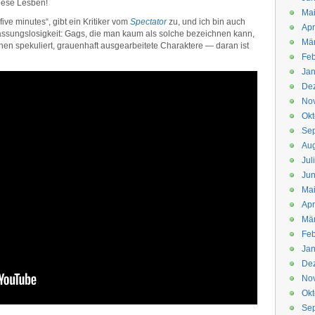
diese Lesben!
Mai
five minutes“, gibt ein Kritiker vom
Spectator
zu, und ich bin auch
Apr
Fassungslosigkeit: Gags, die man kaum als solche bezeichnen kann,
Mär
en spekuliert, grauenhaft ausgearbeitete Charaktere — daran ist
Feb
Jan
De
No
Okt
Se
Aug
Jul
Jun
Ma
Apr
Mä
Feb
Jan
De
No
Okt
Se