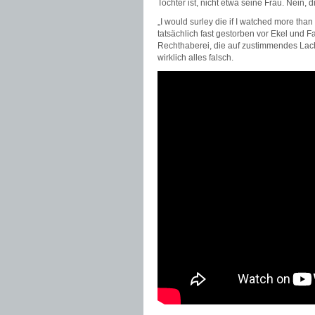
Tochter ist, nicht etwa seine Frau. Nein, 
„I would surley die if I watched more than 
tatsächlich fast gestorben vor Ekel und 
Rechthaberei, die auf zustimmendes Lach
wirklich alles falsch.