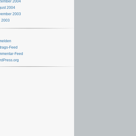
zember 2004
ust 2004
vember 2003
i 2003
melden
trags-Feed
mmentar-Feed
dPress.org