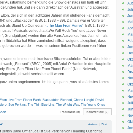
der Ausstrahlung bemerkt und die Show dienstags um halb elf Uhr
Aug
gefunden hat, und sie dann direkt nach der Ausstrahlung abgesetzt.
Jul
 Elton, der sich in den achtziger Jahren mal glühende Fans gemacht
Jun
84) und „Blackadder“ (BBC1, 1983 – 89). Damals war er Vorreiter
Ma
uch als Stand Up Comedian (
„The Man From Auntie“
, BBC1, 1990 –
Apr
dings auf Musicals verlegt hat („We Will Rock You“ und „Love Never
Mä
, Grundgütiger) werfen ihm alte Fans Ausverkauf vor. Ja, mehr als
 in Südafrika hat Elton zumindest stillschweigend akzeptiert, dass
Feb
 gebrochen wurde — was mit seinen linken Positionen von früher
Jan
De
en, wenn er immer noch komische Sitcoms schriebe. Tut er aber leider
Okt
chwach, „Blessed“ (BBC1, 2005) mit Ardal O’Hanlon in der Hauptrolle
Mä
iety-Show „Ben Elton Live From Planet Earth“ (Nine Network,
De
eingestellt, obwohl sechs bestellt waren.
No
, ganz unten angekommen. Ich bin gespannt, was als nächstes kommt.
Okt
Ma
No
Elton Live From Planet Earth
,
Blackadder
,
Blessed
,
Cherie Lunghi
,
David
Jul
liero
,
Sue Perkins
,
The Thin Blue Line
,
The Wright Way
,
The Young Ones
Jun
back
Trackbacks (0)
Kommentare (2)
No
Okt
|
#1
Antwort
|
Zitat
Jan
 British Bake Off“ an, da ist Sue Perkins von Heading Out richtig