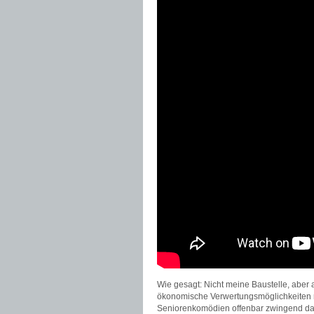
Wie gesagt: Nicht meine Baustelle, aber
ökonomische Verwertungsmöglichkeiten rüs
Seniorenkomödien offenbar zwingend dazu