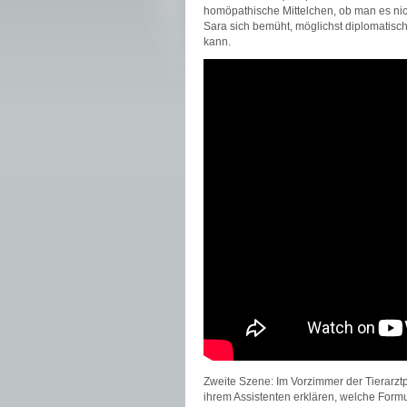
homöpathische Mittelchen, ob man es nich
Sara sich bemüht, möglichst diplomatisch 
kann.
Zweite Szene: Im Vorzimmer der Tierarztp
ihrem Assistenten erklären, welche Formu