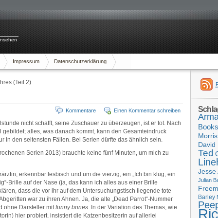
rnsehen
Impressum
Datenschutzerklärung
res (Teil 2)
Schla
Kommentare
Einen Kommentar schreiben
Arma
lstunde nicht schafft, seine Zuschauer zu überzeugen, ist er tot. Nach
Book
eil gebildet; alles, was danach kommt, kann den Gesamteindruck
Morris
r in den seltensten Fällen. Bei Serien dürfte das ähnlich sein.
David 
Ted
prochenen Serien 2013) brauchte keine fünf Minuten, um mich zu
Line
Jesse
ärztin, erkennbar lesbisch und um die vierzig, ein „Ich bin klug, ein
Julian B
g“-Brille auf der Nase (ja, das kann ich alles aus einer Brille
Free
klären, dass die vor ihr auf dem Untersuchungstisch liegende tote
Barley
. Abgeritten war zu ihren Ahnen. Ja, die alte „Dead Parrot“-Nummer
Pee
d ohne Darsteller mit
funny bones
. In der Variation des Themas, wie
Ri
in) hier probiert, insistiert die Katzenbesitzerin auf allerlei