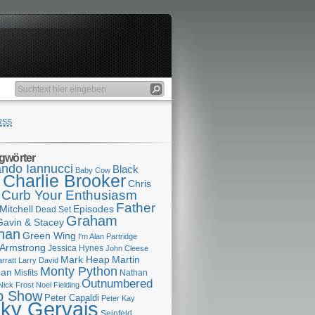
RSS
gwörter
ndo Iannucci
Black
Baby Cow
Charlie Brooker
s
Chris
Curb Your Enthusiasm
Father
Mitchell
Episodes
Dead Set
Graham
Gavin & Stacey
han
Green Wing
I'm Alan Partridge
 Armstrong
Jessica Hynes
John Cleese
Mark Heap
Martin
arratt
Larry David
Monty Python
man
Misfits
Nathan
Outnumbered
Nick Frost
Noel Fielding
p Show
Peter Capaldi
Peter Kay
cky Gervais
Seinfeld