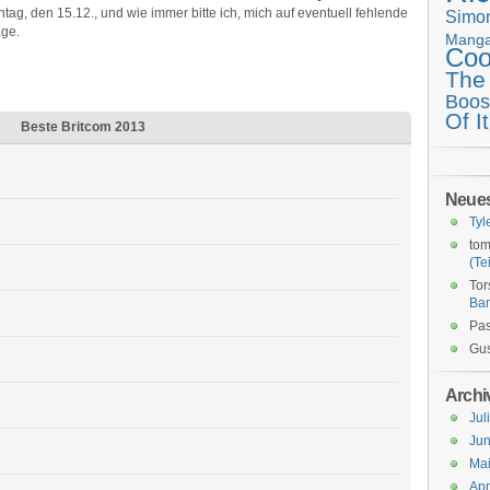
ntag, den 15.12., und wie immer bitte ich, mich auf eventuell fehlende
Simo
age.
Mang
Coo
The
Boos
Of It
Beste Britcom 2013
Neue
Tyl
tom
(Tei
Tor
Ba
Pas
Gus
Archi
Jul
Jun
Ma
Apr