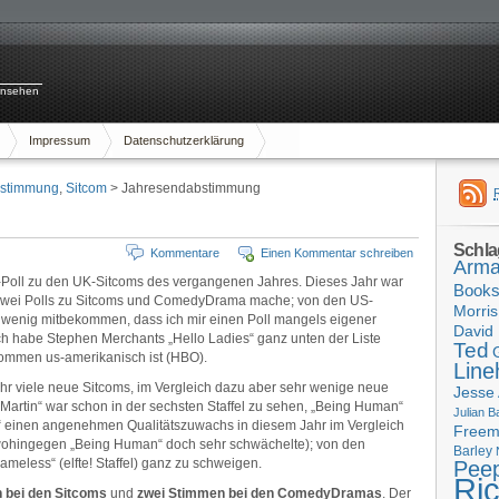
rnsehen
Impressum
Datenschutzerklärung
bstimmung
,
Sitcom
> Jahresendabstimmung
Schla
Kommentare
Einen Kommentar schreiben
Arma
de-Poll zu den UK-Sitcoms des vergangenen Jahres. Dieses Jahr war
Book
ich zwei Polls zu Sitcoms und ComedyDrama mache; von den US-
Morris
 wenig mitbekommen, dass ich mir einen Poll mangels eigener
David 
Ich habe Stephen Merchants „Hello Ladies“ ganz unten der Liste
Ted
ommen us-amerikanisch ist (HBO).
Line
ehr viele neue Sitcoms, im Vergleich dazu aber sehr wenige neue
Jesse
tin“ war schon in der sechsten Staffel zu sehen, „Being Human“
Julian B
fits“ einen angenehmen Qualitätszuwachs in diesem Jahr im Vergleich
Free
e, wohingegen „Being Human“ doch sehr schwächelte); von den
Barley
hameless“ (elfte! Staffel) ganz zu schweigen.
Pee
Ri
 bei den Sitcoms
und
zwei Stimmen bei den ComedyDramas
. Der