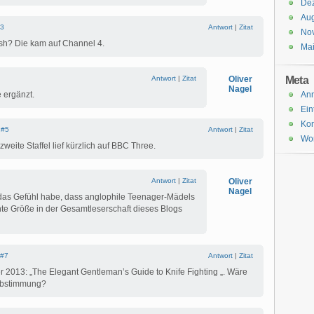
De
Aug
3
Antwort
|
Zitat
No
ish? Die kam auf Channel 4.
Ma
Meta
Antwort
|
Zitat
Oliver
Nagel
e ergänzt.
An
Ein
Ko
|
#5
Antwort
|
Zitat
Wor
zweite Staffel lief kürzlich auf BBC Three.
Antwort
|
Zitat
Oliver
Nagel
 das Gefühl habe, dass anglophile Teenager-Mädels
nte Größe in der Gesamtleserschaft dieses Blogs
#7
Antwort
|
Zitat
er 2013: „The Elegant Gentleman’s Guide to Knife Fighting „. Wäre
 Abstimmung?