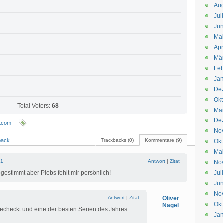
Aug
Jul
Jun
Ma
Apr
Mä
Feb
Jan
De
Okt
Total Voters:
68
Mä
De
itcom
No
back
Trackbacks (0)
Kommentare (9)
Okt
Ma
#1
Antwort
|
Zitat
No
gestimmt aber Plebs fehlt mir persönlich!
Jul
Jun
No
Antwort
|
Zitat
Oliver
Okt
Nagel
gecheckt und eine der besten Serien des Jahres
Jan