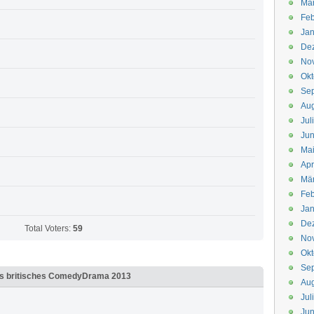
Mä
Feb
Jan
De
No
Okt
Se
Aug
Jul
Jun
Ma
Apr
Mä
Feb
Jan
De
Total Voters:
59
No
Okt
Se
s britisches ComedyDrama 2013
Aug
Jul
Jun