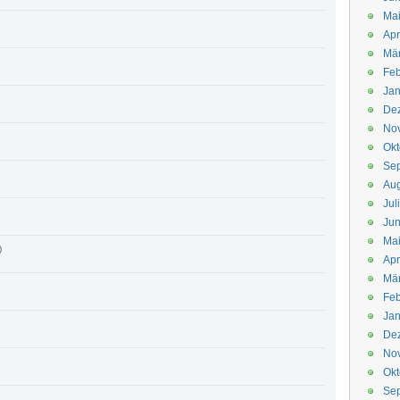
Mai
Apr
Mär
Feb
Jan
De
No
Okt
Se
Aug
Jul
Jun
Ma
)
Apr
Mä
Feb
Jan
De
No
Okt
Se