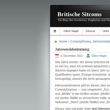
Britische Sitcoms
Ein Blog über Komisches, Englisches und Fe
Oliver Nagel
Glossar
Links
Home
>
ComedyDrama
,
Jahresenda
Jahresendabstimmung
9. Dezember 2013
Oliver Nagel
Alle Jahre wieder: der kleine britcoms.
so viel los, dass ich erstmals tatsächl
Sitcoms dagegen habe ich übers Jahr so
Qualifikation spare. Einzige Ausnahme: 
hinzugefügt, obwohl die Serie genaugen
Interessanterweise gibt es dieses Jahr s
ComedyDramas — und umgekehrt: „Doc Mar
und „Misfits“ in der fünften (wobei „Mis
zur vierten Staffel zu verzeichnen hatt
Veteranen „Skins“ (siebte Staffel) und „S
Dieses Jahr hat jeder Voter
drei Stimmen