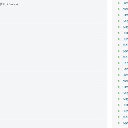
De
(1%, 2 Votes)
No
Okt
Se
Aug
Jul
Jun
Ma
Apr
Mä
Feb
Jan
De
No
Okt
Se
Aug
Jul
Jun
Ma
Apr