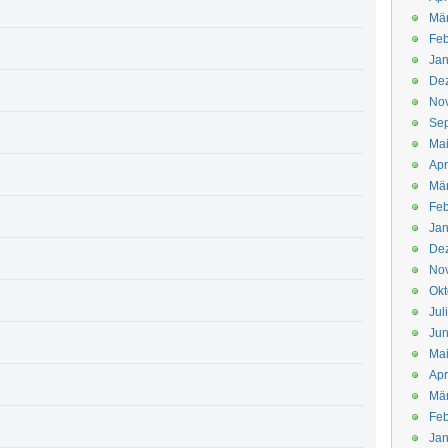
Mä
Feb
Jan
De
No
Se
Ma
Apr
Mä
Feb
Jan
De
No
Okt
Jul
Jun
Ma
Apr
Mä
Feb
Jan