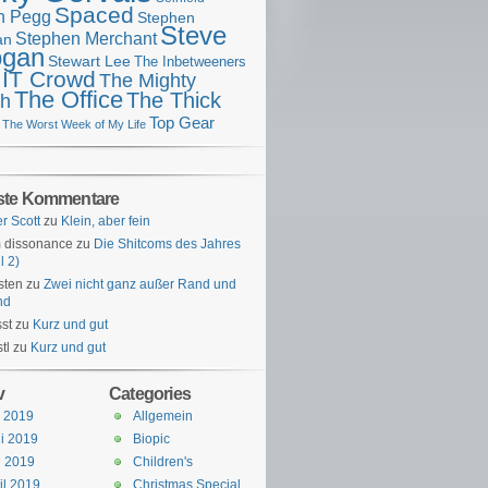
Spaced
n Pegg
Stephen
Steve
Stephen Merchant
an
gan
Stewart Lee
The Inbetweeners
 IT Crowd
The Mighty
The Office
The Thick
h
Top Gear
The Worst Week of My Life
ste Kommentare
er Scott
zu
Klein, aber fein
 dissonance
zu
Die Shitcoms des Jahres
l 2)
sten
zu
Zwei nicht ganz außer Rand und
nd
st
zu
Kurz und gut
tl
zu
Kurz und gut
v
Categories
i 2019
Allgemein
i 2019
Biopic
i 2019
Children's
il 2019
Christmas Special