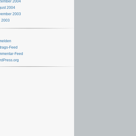
zember 2004
ust 2004
vember 2003
i 2003
melden
trags-Feed
mmentar-Feed
dPress.org