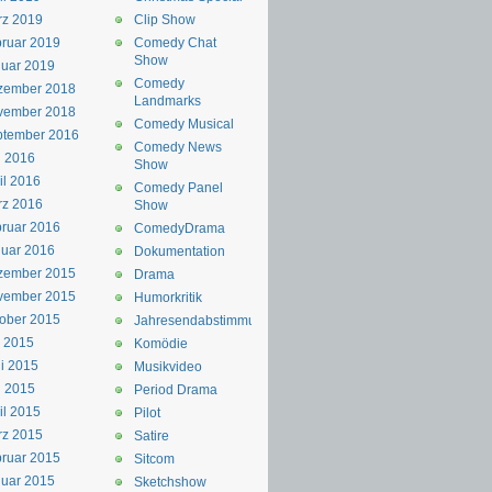
rz 2019
Clip Show
ruar 2019
Comedy Chat
Show
uar 2019
Comedy
zember 2018
Landmarks
vember 2018
Comedy Musical
ptember 2016
Comedy News
i 2016
Show
il 2016
Comedy Panel
rz 2016
Show
ruar 2016
ComedyDrama
uar 2016
Dokumentation
zember 2015
Drama
vember 2015
Humorkritik
ober 2015
Jahresendabstimmung
i 2015
Komödie
i 2015
Musikvideo
i 2015
Period Drama
il 2015
Pilot
rz 2015
Satire
ruar 2015
Sitcom
uar 2015
Sketchshow