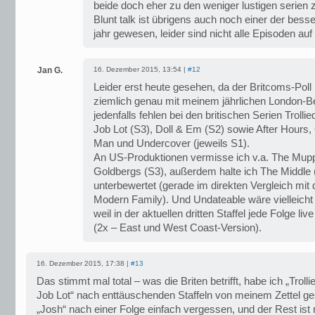
beide doch eher zu den weniger lustigen serien 
Blunt talk ist übrigens auch noch einer der bes
jahr gewesen, leider sind nicht alle Episoden au
Jan G.
16. Dezember 2015, 13:54 |
#12
Leider erst heute gesehen, da der Britcoms-Poll
ziemlich genau mit meinem jährlichen London
jedenfalls fehlen bei den britischen Serien Trollie
Job Lot (S3), Doll & Em (S2) sowie After Hours,
Man und Undercover (jeweils S1).
An US-Produktionen vermisse ich v.a. The Mup
Goldbergs (S3), außerdem halte ich The Middle (S
unterbewertet (gerade im direkten Vergleich mit 
Modern Family). Und Undateable wäre vielleicht
weil in der aktuellen dritten Staffel jede Folge li
(2x – East und West Coast-Version).
16. Dezember 2015, 17:38 |
#13
Das stimmt mal total – was die Briten betrifft, habe ich „Troll
Job Lot“ nach enttäuschenden Staffeln von meinem Zettel ge
„Josh“ nach einer Folge einfach vergessen, und der Rest ist 