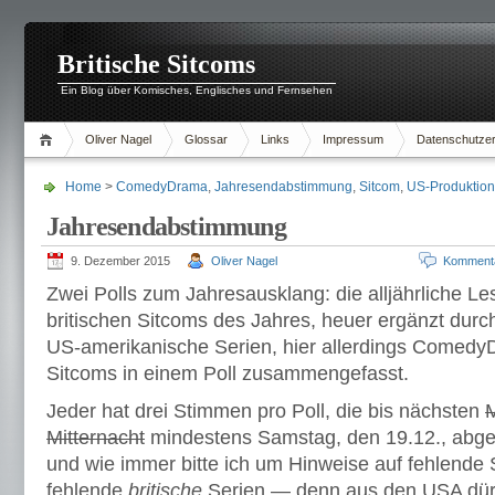
Britische Sitcoms
Ein Blog über Komisches, Englisches und Fernsehen
Oliver Nagel
Glossar
Links
Impressum
Datenschutzer
Home
>
ComedyDrama
,
Jahresendabstimmung
,
Sitcom
,
US-Produktion
Jahresendabstimmung
9. Dezember 2015
Oliver Nagel
Komment
Zwei Polls zum Jahresausklang: die alljährliche L
britischen Sitcoms des Jahres, heuer ergänzt dur
US-amerikanische Serien, hier allerdings Comedy
Sitcoms in einem Poll zusammengefasst.
Jeder hat drei Stimmen pro Poll, die bis nächsten
M
Mitternacht
mindestens Samstag, den 19.12., abg
und wie immer bitte ich um Hinweise auf fehlende 
fehlende
britische
Serien — denn aus den USA dürf