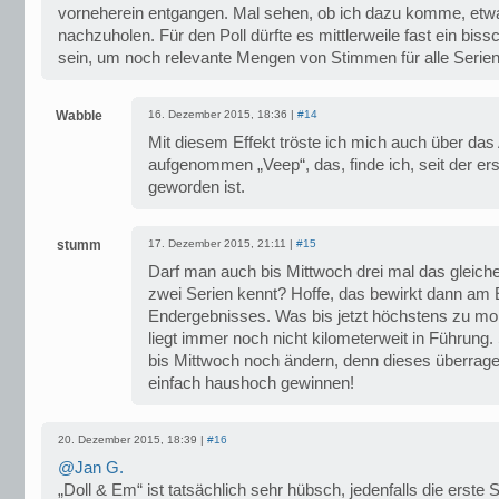
vorneherein entgangen. Mal sehen, ob ich dazu komme, et
nachzuholen. Für den Poll dürfte es mittlerweile fast ein bis
sein, um noch relevante Mengen von Stimmen für alle Serie
Wabble
16. Dezember 2015, 18:36 |
#14
Mit diesem Effekt tröste ich mich auch über da
aufgenommen „Veep“, das, finde ich, seit der ers
geworden ist.
stumm
17. Dezember 2015, 21:11 |
#15
Darf man auch bis Mittwoch drei mal das gleic
zwei Serien kennt? Hoffe, das bewirkt dann am
Endergebnisses. Was bis jetzt höchstens zu mokie
liegt immer noch nicht kilometerweit in Führung.
bis Mittwoch noch ändern, denn dieses überr
einfach haushoch gewinnen!
20. Dezember 2015, 18:39 |
#16
@Jan G.
„Doll & Em“ ist tatsächlich sehr hübsch, jedenfalls die erste St