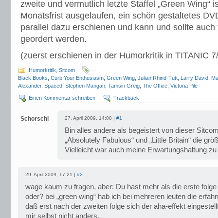
zweite und vermutlich letzte Staffel „Green Wing“ i
Monatsfrist ausgelaufen, ein schön gestaltetes DVD
parallel dazu erschienen und kann und sollte auc
geordert werden.
(zuerst erschienen in der Humorkritik in TITANIC 7
Humorkritik
,
Sitcom
Black Books
,
Curb Your Enthusiasm
,
Green Wing
,
Julian Rhind-Tutt
,
Larry David
,
Ma
Alexander
,
Spaced
,
Stephen Mangan
,
Tamsin Greig
,
The Office
,
Victoria Pile
Einen Kommentar schreiben
Trackback
Schorschi
27. April 2009, 14:00 |
#1
Bin alles andere als begeistert von dieser Sit
„Absolutely Fabulous“ und „Little Britain“ die gr
Vielleicht war auch meine Erwartungshaltung zu
29. April 2009, 17:21 |
#2
wage kaum zu fragen, aber: Du hast mehr als die erste folg
oder? bei „green wing“ hab ich bei mehreren leuten die erfa
daß erst nach der zweiten folge sich der aha-effekt eingestellt
mir selbst nicht anders.