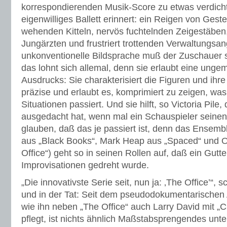
korrespondierenden Musik-Score zu etwas verdicht
eigenwilliges Ballett erinnert: ein Reigen von Gest
wehenden Kitteln, nervös fuchtelnden Zeigestäben,
Jungärzten und frustriert trottenden Verwaltungsan
unkonventionelle Bildsprache muß der Zuschauer s
das lohnt sich allemal, denn sie erlaubt eine ung
Ausdrucks: Sie charakterisiert die Figuren und ihr
präzise und erlaubt es, komprimiert zu zeigen, wa
Situationen passiert. Und sie hilft, so Victoria Pile, 
ausgedacht hat, wenn mal ein Schauspieler seinen
glauben, daß das je passiert ist, denn das Ensemb
aus „Black Books“, Mark Heap aus „Spaced“ und Ol
Office“) geht so in seinen Rollen auf, daß ein Gutte
Improvisationen gedreht wurde.
„Die innovativste Serie seit, nun ja: ‚The Office’“,
und in der Tat: Seit dem pseudodokumentarischen 
wie ihn neben „The Office“ auch Larry David mit „
pflegt, ist nichts ähnlich Maßstabsprengendes un