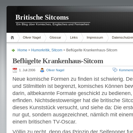
Britische Sitcoms
Ein Blog über Komisches, Englisches und Fernsehen
Oliver Nagel
Glossar
Links
Impressum
Datenschutzer
Home
>
Humorkritik
,
Sitcom
> Beflügelte Krankenhaus-Sitcom
Beflügelte Krankenhaus-Sitcom
1. Juli 2006
Oliver Nagel
Komment
Neue komische Formen zu finden ist schwierig. De
und Stilmitteln ist begrenzt, komisches Können be
darin, altbekannte Formate geschickt zu bedienen
erfinden. Nichtsdestoweniger hat die britische Sit
dieses Kunststück versucht, und siehe da: Die ers
nur gut, sondern ausgezeichnet, nämlich mit einem
einem britischen TV-Oscar.
Völlig zu recht, denn das Prinzip der Seifenoper fun