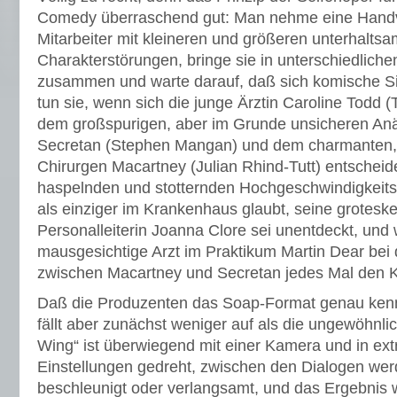
Comedy überraschend gut: Man nehme eine Handv
Mitarbeiter mit kleineren und größeren unterhalts
Charakterstörungen, bringe sie in unterschiedliche
zusammen und warte darauf, daß sich komische Si
tun sie, wenn sich die junge Ärztin Caroline Todd 
dem großspurigen, aber im Grunde unsicheren An
Secretan (Stephen Mangan) und dem charmanten, 
Chirurgen Macartney (Julian Rhind-Tutt) entschei
haspelnden und stotternden Hochgeschwindigkeits
als einziger im Krankenhaus glaubt, seine grotesk
Personalleiterin Joanna Clore sei unentdeckt, und
mausgesichtige Arzt im Praktikum Martin Dear bei 
zwischen Macartney und Secretan jedes Mal den K
Daß die Produzenten das Soap-Format genau kenn
fällt aber zunächst weniger auf als die ungewöhnli
Wing“ ist überwiegend mit einer Kamera und in ex
Einstellungen gedreht, zwischen den Dialogen we
beschleunigt oder verlangsamt, und das Ergebnis 