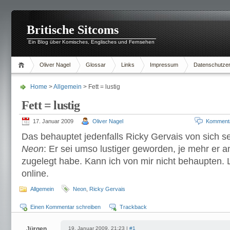
Britische Sitcoms
Ein Blog über Komisches, Englisches und Fernsehen
Oliver Nagel
Glossar
Links
Impressum
Datenschutzer
Home
>
Allgemein
> Fett = lustig
Fett = lustig
17. Januar 2009
Oliver Nagel
Komment
Das behauptet jedenfalls Ricky Gervais von sich s
Neon
: Er sei umso lustiger geworden, je mehr er 
zugelegt habe. Kann ich von mir nicht behaupten. L
online.
Allgemein
Neon
,
Ricky Gervais
Einen Kommentar schreiben
Trackback
Jürgen
19. Januar 2009, 21:23 |
#1