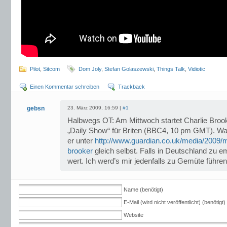
Pilot
,
Sitcom
Dom Joly
,
Stefan Golaszewski
,
Things Talk
,
Vidiotic
Einen Kommentar schreiben
Trackback
gebsn
23. März 2009, 16:59 |
#1
Halbwegs OT: Am Mittwoch startet Charlie Broo
„Daily Show“ für Briten (BBC4, 10 pm GMT). Was 
er unter
http://www.guardian.co.uk/media/2009/
brooker
gleich selbst. Falls in Deutschland zu e
wert. Ich werd’s mir jedenfalls zu Gemüte führen
Name (benötigt)
E-Mail (wird nicht veröffentlicht) (benötigt)
Website