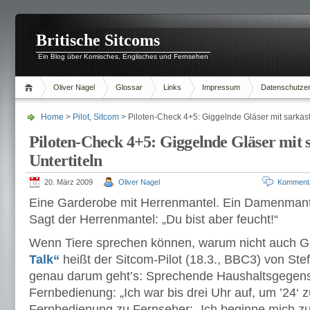
Britische Sitcoms
Ein Blog über Komisches, Englisches und Fernsehen
Oliver Nagel
Glossar
Links
Impressum
Datenschutzer
Home
>
Pilot
,
Sitcom
> Piloten-Check 4+5: Giggelnde Gläser mit sarkast
Piloten-Check 4+5: Giggelnde Gläser mit 
Untertiteln
20. März 2009
Oliver Nagel
Komment
Eine Garderobe mit Herrenmantel. Ein Damenmant
Sagt der Herrenmantel: „Du bist aber feucht!“
Wenn Tiere sprechen können, warum nicht auch 
Talk“
heißt der Sitcom-Pilot (18.3., BBC3) von St
genau darum geht’s: Sprechende Haushaltsgegens
Fernbedienung: „Ich war bis drei Uhr auf, um ’24‘ 
Fernbedienung zu Fernseher: „Ich beginne mich zu f