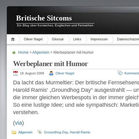
Britische Sitcoms
Ein Blog über Komisches, Englisches und Fernsehen
Oliver Nagel
Glossar
Links
Impressum
Datenschutzer
Home
>
Allgemein
> Werbeplaner mit Humor
Werbeplaner mit Humor
18. August 2009
Oliver Nagel
Komment
Da lacht das Murmeltier: Der britische Fernsehsend
Harold Ramis‘ „Groundhog Day“ ausgestrahlt — u
die immer gleichen Werbespots in der immer gleic
So eine lustige Idee; und wie sympathisch: Market
verstehen.
(
via
)
Allgemein
Groundhog Day
,
Harold Ramis