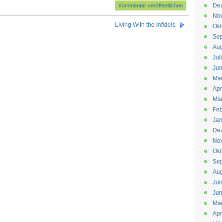
De
No
Living With the Infidels
Okt
Se
Aug
Jul
Jun
Ma
Apr
Mä
Feb
Jan
De
No
Okt
Se
Aug
Jul
Jun
Ma
Apr