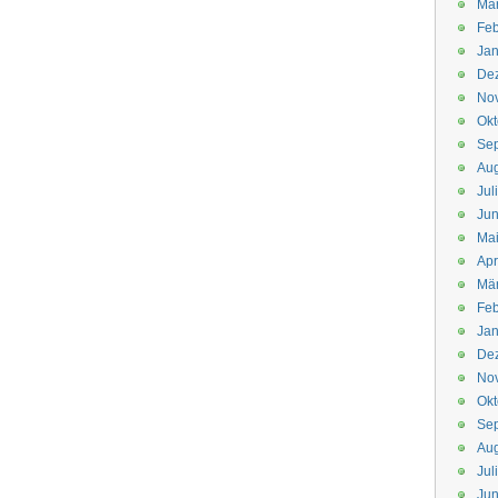
Mä
Feb
Jan
De
No
Okt
Se
Aug
Jul
Jun
Ma
Apr
Mä
Feb
Jan
De
No
Okt
Se
Aug
Jul
Jun