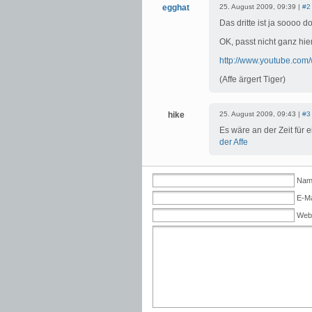
egghat
25. August 2009, 09:39 |
#2
Das dritte ist ja soooo do
OK, passt nicht ganz hie
http://www.youtube.co
(Affe ärgert Tiger)
hike
25. August 2009, 09:43 |
#3
Es wäre an der Zeit für
der Affe
Name
E-Ma
Web