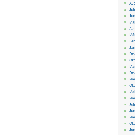
Aug
Jul
Jun
Ma
Apr
Mä
Feb
Jan
De
Okt
Mä
De
No
Okt
Ma
No
Jul
Jun
No
Okt
Jan