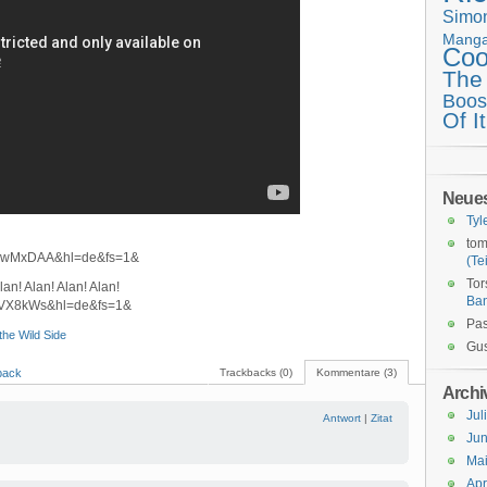
Simo
Mang
Coo
The
Boos
Of It
Neue
Tyl
tom
aqwMxDAA&hl=de&fs=1&
(Tei
Tor
an! Alan! Alan! Alan!
Ba
sIVX8kWs&hl=de&fs=1&
Pas
the Wild Side
Gus
back
Trackbacks (0)
Kommentare (3)
Archi
Jul
Antwort
|
Zitat
Jun
Ma
Apr