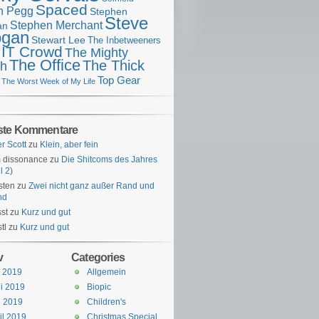
Spaced
n Pegg
Stephen
Steve
Stephen Merchant
an
gan
Stewart Lee
The Inbetweeners
 IT Crowd
The Mighty
The Office
The Thick
h
Top Gear
The Worst Week of My Life
ste Kommentare
er Scott
zu
Klein, aber fein
 dissonance
zu
Die Shitcoms des Jahres
l 2)
sten
zu
Zwei nicht ganz außer Rand und
nd
st
zu
Kurz und gut
tl
zu
Kurz und gut
v
Categories
i 2019
Allgemein
i 2019
Biopic
i 2019
Children's
il 2019
Christmas Special