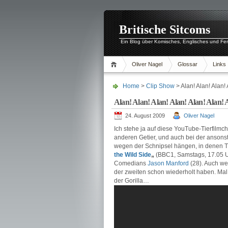
Britische Sitcoms
Ein Blog über Komisches, Englisches und Fe
Oliver Nagel
Glossar
Links
Home
>
Clip Show
> Alan! Alan! Alan! 
Alan! Alan! Alan! Alan! Alan! Alan! 
24. August 2009
Oliver Nagel
Ich stehe ja auf diese YouTube-Tierfilm
anderen Getier, und auch bei der anson
wegen der Schnipsel hängen, in denen T
the Wild Side
„
(BBC1, Samstags, 17.05 Uh
Comedians
Jason Manford
(28). Auch we
der zweiten schon wiederholt haben. Ma
der Gorilla…