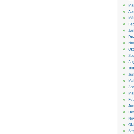
Mai
Apr
Mär
Feb
Jan
De
No
Okt
Se
Aug
Jul
Jun
Ma
Apr
Mä
Feb
Jan
De
No
Okt
Se