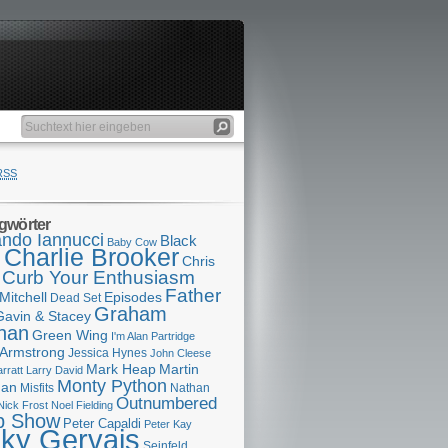
RSS
gwörter
ndo Iannucci
Black
Baby Cow
Charlie Brooker
s
Chris
Curb Your Enthusiasm
Father
Mitchell
Episodes
Dead Set
Graham
Gavin & Stacey
han
Green Wing
I'm Alan Partridge
 Armstrong
Jessica Hynes
John Cleese
Mark Heap
Martin
arratt
Larry David
Monty Python
man
Misfits
Nathan
Outnumbered
Nick Frost
Noel Fielding
p Show
Peter Capaldi
Peter Kay
cky Gervais
Seinfeld