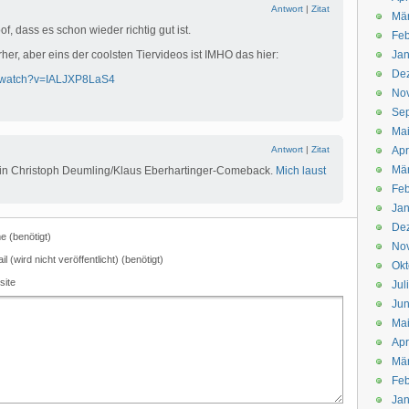
Antwort
|
Zitat
Mä
of, dass es schon wieder richtig gut ist.
Feb
rher, aber eins der coolsten Tiervideos ist IMHO das hier:
Jan
De
m/watch?v=IALJXP8LaS4
No
Se
Ma
Antwort
|
Zitat
Apr
Mä
 ein Christoph Deumling/Klaus Eberhartinger-Comeback.
Mich laust
Feb
Jan
De
 (benötigt)
No
il (wird nicht veröffentlicht) (benötigt)
Okt
site
Jul
Jun
Ma
Apr
Mä
Feb
Jan