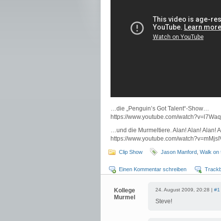
…die „Penguin’s Got Talent“-Show…
https://www.youtube.com/watch?v=l7W
…und die Murmeltiere. Alan! Alan! Alan! Al
https://www.youtube.com/watch?v=mMj
Clip Show
Jason Manford
,
Walk on 
Einen Kommentar schreiben
Track
Kollege
24. August 2009, 20:28 |
#1
Murmel
Steve!