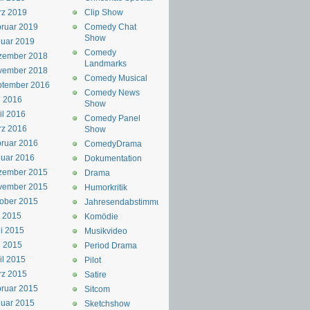
rz 2019
Clip Show
ruar 2019
Comedy Chat
Show
uar 2019
Comedy
zember 2018
Landmarks
vember 2018
Comedy Musical
ptember 2016
Comedy News
i 2016
Show
il 2016
Comedy Panel
rz 2016
Show
ruar 2016
ComedyDrama
uar 2016
Dokumentation
zember 2015
Drama
vember 2015
Humorkritik
ober 2015
Jahresendabstimmung
i 2015
Komödie
i 2015
Musikvideo
i 2015
Period Drama
il 2015
Pilot
rz 2015
Satire
ruar 2015
Sitcom
uar 2015
Sketchshow