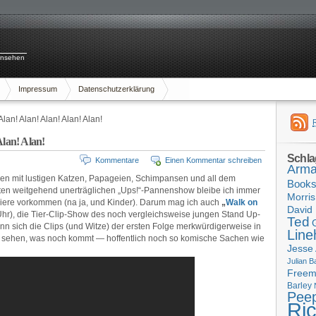
rnsehen
Impressum
Datenschutzerklärung
Alan! Alan! Alan! Alan! Alan!
Alan! Alan!
Schla
Kommentare
Einen Kommentar schreiben
Arma
chen mit lustigen Katzen, Papageien, Schimpansen und all dem
Book
sten weitgehend unerträglichen „Ups!“-Pannenshow bleibe ich immer
Morris
iere vorkommen (na ja, und Kinder). Darum mag ich auch
„
Walk on
David 
r), die Tier-Clip-Show des noch vergleichsweise jungen Stand Up-
Ted
nn sich die Clips (und Witze) der ersten Folge merkwürdigerweise in
Line
l sehen, was noch kommt — hoffentlich noch so komische Sachen wie
Jesse
Julian B
Free
Barley
Pee
Ri