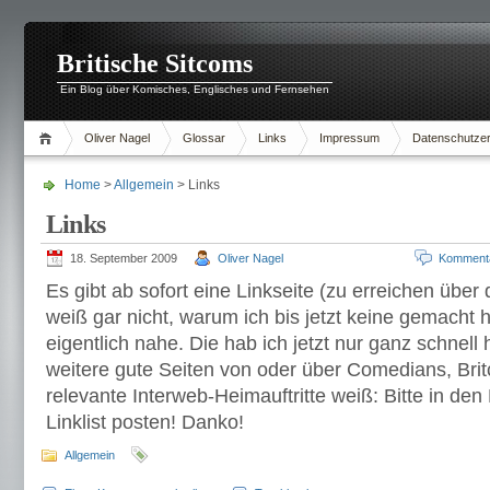
Britische Sitcoms
Ein Blog über Komisches, Englisches und Fernsehen
Oliver Nagel
Glossar
Links
Impressum
Datenschutzer
Home
>
Allgemein
> Links
Links
18. September 2009
Oliver Nagel
Komment
Es gibt ab sofort eine Linkseite (zu erreichen über 
weiß gar nicht, warum ich bis jetzt keine gemacht 
eigentlich nahe. Die hab ich jetzt nur ganz schnel
weitere gute Seiten von oder über Comedians, Bri
relevante Interweb-Heimauftritte weiß: Bitte in d
Linklist posten! Danko!
Allgemein