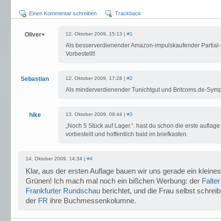
Einen Kommentar schreiben
Trackback
Oliver+
12. Oktober 2009, 15:13 |
#1
Als besserverdienender Amazon-impulskaufender Partial-
Vorbestellt!
Sebastian
12. Oktober 2009, 17:28 |
#2
Als minderverdienender Tunichtgut und Britcoms.de-Sympa
hike
13. Oktober 2009, 09:44 |
#3
„Noch 5 Stück auf Lager.“. hast du schon die erste auflag
vorbestellt und hoffentlich bald im briefkasten.
14. Oktober 2009, 14:34 |
#4
Klar, aus der ersten Auflage bauen wir uns gerade ein klein
Grünen! Ich mach mal noch ein bißchen Werbung: der
Falter
Frankfurter Rundschau
berichtet, und die Frau selbst schreibt
der
FR
ihre Buchmessenkolumne.