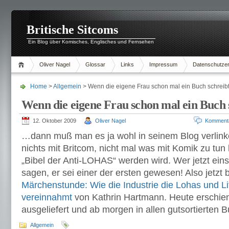
Britische Sitcoms
Ein Blog über Komisches, Englisches und Fernsehen
Oliver Nagel
Glossar
Links
Impressum
Datenschutzer
Home
>
Allgemein
> Wenn die eigene Frau schon mal ein Buch schrei
Wenn die eigene Frau schon mal ein Buch
12. Oktober 2009
Oliver Nagel
Komment
…dann muß man es ja wohl in seinem Blog verlink
nichts mit Britcom, nicht mal was mit Komik zu tun
„Bibel der Anti-LOHAS“ werden wird. Wer jetzt eins 
sagen, er sei einer der ersten gewesen! Also jetzt 
Märchenstunde: Wie die Industrie die Lohas und Li
vereinnahmt
von Kathrin Hartmann. Heute erschien
ausgeliefert und ab morgen in allen gutsortierten 
Allgemein