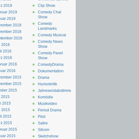
rz 2019
Clip Show
ruar 2019
Comedy Chat
Show
uar 2019
Comedy
zember 2018
Landmarks
vember 2018
Comedy Musical
ptember 2016
Comedy News
i 2016
Show
il 2016
Comedy Panel
rz 2016
Show
ruar 2016
ComedyDrama
uar 2016
Dokumentation
zember 2015
Drama
vember 2015
Humorkritik
ober 2015
Jahresendabstimmung
i 2015
Komödie
i 2015
Musikvideo
i 2015
Period Drama
il 2015
Pilot
rz 2015
Satire
ruar 2015
Sitcom
uar 2015
Sketchshow