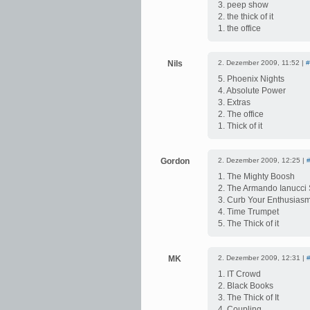
3. peep show
2. the thick of it
1. the office
Nils
2. Dezember 2009, 11:52 |
#
5. Phoenix Nights
4. Absolute Power
3. Extras
2. The office
1. Thick of it
Gordon
2. Dezember 2009, 12:25 |
1. The Mighty Boosh
2. The Armando Ianucci
3. Curb Your Enthusiasm
4. Time Trumpet
5. The Thick of it
MK
2. Dezember 2009, 12:31 |
1. IT Crowd
2. Black Books
3. The Thick of It
4. Coupling