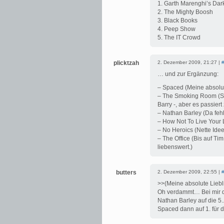
1. Garth Marenghi’s Dar
2. The Mighty Boosh
3. Black Books
4. Peep Show
5. The IT Crowd
plicktzah
2. Dezember 2009, 21:27 |
… und zur Ergänzung:
– Spaced (Meine absolut
– The Smoking Room (Si
Barry -, aber es passie
– Nathan Barley (Da fehl
– How Not To Live Your L
– No Heroics (Nette Idee
– The Office (Bis auf Tim
liebenswert.)
butters
2. Dezember 2009, 22:55 |
>>(Meine absolute Liebli
Oh verdammt… Bei mir d
Nathan Barley auf die 5.
Spaced dann auf 1. für 