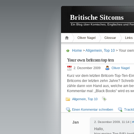
Britische Sitcoms
Ein Blog über Komisches, Englisches und Fe
Oliver Nagel
Glossar
Links
Home
>
Allgemein
,
Top 10
> Your own 
Your own britcom top ten
2. Dezember 2009
Oliver Nagel
Kurz vor dem letzten Britcom-Top-Ten-Ein
Britcoms der letzten zehn Jahre? Schreib
zähle dann von Hand aus, welche am be
Kommentar mal: „Black Books“ wird es w
Allgemein
,
Top 10
Einen Kommentar schreiben
Track
Jan
2. Dezember 2009, 11:14 |
#
Hallo,