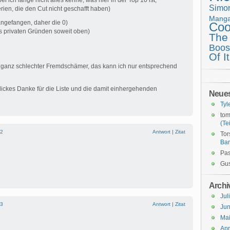
i ich lange nicht alles kenne, was hier in der Top 10 ist,
Simo
ien, die den Cut nicht geschafft haben)
Mang
angefangen, daher die 0)
Coo
s privaten Gründen soweit oben)
The
Boos
Of It
ein ganz schlechter Fremdschämer, das kann ich nur entsprechend
 dickes Danke für die Liste und die damit einhergehenden
Neue
Tyl
tom
(Tei
2
Antwort
|
Zitat
Tor
Ba
Pas
Gus
Archi
Jul
3
Antwort
|
Zitat
Jun
Ma
Apr