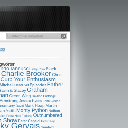
RSS
gwörter
ndo Iannucci
Black
Baby Cow
Charlie Brooker
s
Chris
Curb Your Enthusiasm
Father
Mitchell
Episodes
Dead Set
Graham
Gavin & Stacey
han
Green Wing
I'm Alan Partridge
 Armstrong
Jessica Hynes
John Cleese
Mark Heap
Martin
arratt
Larry David
Monty Python
man
Misfits
Nathan
Outnumbered
Nick Frost
Noel Fielding
p Show
Peter Capaldi
Peter Kay
cky Gervais
Seinfeld