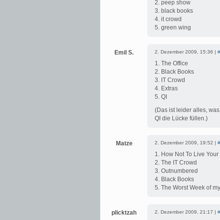
2. peep show
3. black books
4. it crowd
5. green wing
Emil S.
2. Dezember 2009, 15:36 |
1. The Office
2. Black Books
3. IT Crowd
4. Extras
5. QI
(Das ist leider alles, 
QI die Lücke füllen.)
Matze
2. Dezember 2009, 19:52 |
1. How Not To Live Your Li
2. The IT Crowd
3. Outnumbered
4. Black Books
5. The Worst Week of my
plicktzah
2. Dezember 2009, 21:17 |