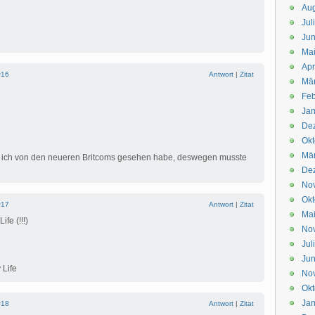
Aug
Jul
Jun
Ma
Apr
#16
Antwort
|
Zitat
Mä
Feb
Jan
De
Okt
Mä
was ich von den neueren Britcoms gesehen habe, deswegen musste
De
No
Okt
#17
Antwort
|
Zitat
Ma
fe (!!!)
No
Jul
Jun
 Life
No
Okt
Jan
#18
Antwort
|
Zitat