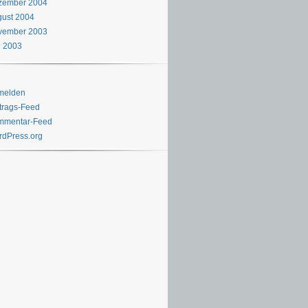
zember 2004
ust 2004
vember 2003
i 2003
melden
trags-Feed
mmentar-Feed
dPress.org