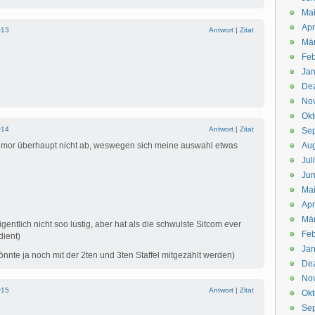
Mai
Apr
#13
Antwort
|
Zitat
Mär
Feb
Jan
De
No
Okt
#14
Antwort
|
Zitat
Se
mor überhaupt nicht ab, weswegen sich meine auswahl etwas
Aug
Jul
Jun
Ma
Apr
Mä
eigentlich nicht soo lustig, aber hat als die schwulste Sitcom ever
Feb
dient)
Jan
nnte ja noch mit der 2ten und 3ten Staffel mitgezählt werden)
De
No
#15
Antwort
|
Zitat
Okt
Se