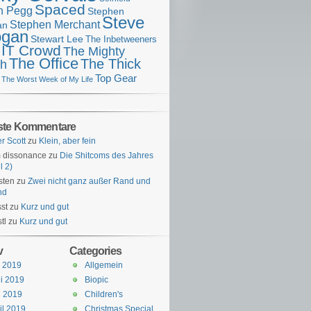
Spaced
n Pegg
Stephen
Steve
Stephen Merchant
an
gan
Stewart Lee
The Inbetweeners
 IT Crowd
The Mighty
The Office
The Thick
h
Top Gear
The Worst Week of My Life
ste Kommentare
er Scott
zu
Klein, aber fein
 dissonance
zu
Die Shitcoms des Jahres
l 2)
sten
zu
Zwei nicht ganz außer Rand und
nd
st
zu
Kurz und gut
tl
zu
Kurz und gut
v
Categories
i 2019
Allgemein
i 2019
Biopic
i 2019
Children's
il 2019
Christmas Special