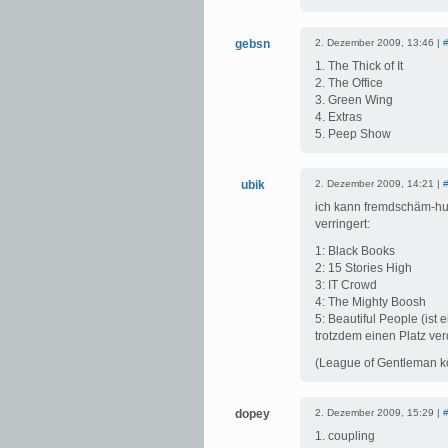
gebsn
2. Dezember 2009, 13:46 |
1. The Thick of It
2. The Office
3. Green Wing
4. Extras
5. Peep Show
ubik
2. Dezember 2009, 14:21 |
ich kann fremdschäm-hu
verringert:
1: Black Books
2: 15 Stories High
3: IT Crowd
4: The Mighty Boosh
5: Beautiful People (ist 
trotzdem einen Platz ver
(League of Gentleman kö
dopey
2. Dezember 2009, 15:29 |
1. coupling