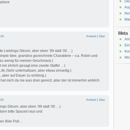
De
kplace
Aug
No
Ma
Meta
#19
Antwort
|
Zitat
An
Ein
e Lieblings-Sitcom, aber eben ’99 statt ’00 …)
Ko
mple Idee, grandios gezeichnete Charaktere – v.a. Robin und
Wor
rt zu wenig für meinen Geschmack.)
t mir ehrlich gesagt eine zweite Staffel …)
ife (Sehr unterhaltsam, aber etwas einseitig.)
, aber auf Dauer zu eintönig.)
 hat mich da nie was dran gereizt, aber der ist immerhin wirklich
#20
Antwort
|
Zitat
ngs-Sitcom, aber eben ‘99 statt ‘00 …)
ann bitte Spaced raus und
.
den 90er Poll…