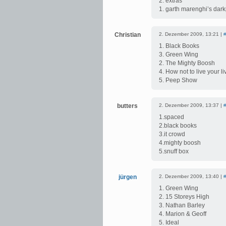
2. extras
1. garth marenghi’s dar
Christian
2. Dezember 2009, 13:21 |
1. Black Books
3. Green Wing
2. The Mighty Boosh
4. How not to live your li
5. Peep Show
butters
2. Dezember 2009, 13:37 |
1.spaced
2.black books
3.it crowd
4.mighty boosh
5.snuff box
jürgen
2. Dezember 2009, 13:40 |
1. Green Wing
2. 15 Storeys High
3. Nathan Barley
4. Marion & Geoff
5. Ideal