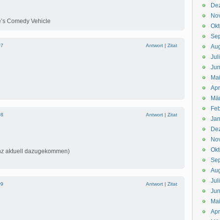
De
No
e’s Comedy Vehicle
Okt
Se
#7
Antwort
|
Zitat
Aug
Jul
Jun
Ma
Apr
Mä
Feb
#8
Antwort
|
Zitat
Jan
De
No
Okt
anz aktuell dazugekommen)
Se
Aug
Jul
#9
Antwort
|
Zitat
Jun
Ma
Apr