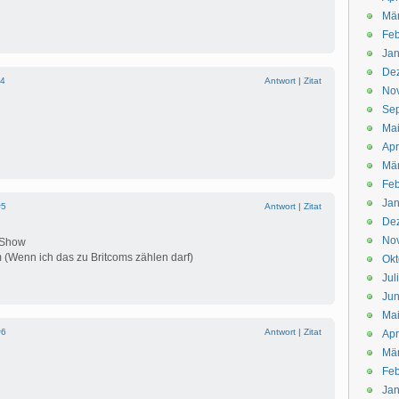
Mä
Feb
Jan
De
4
Antwort
|
Zitat
No
Se
Ma
Apr
Mä
Feb
Jan
#5
Antwort
|
Zitat
De
No
 Show
 (Wenn ich das zu Britcoms zählen darf)
Okt
Jul
Jun
Ma
#6
Antwort
|
Zitat
Apr
Mä
Feb
Jan