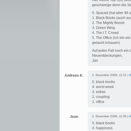
hier meine Top 5(6) (wobe
geschweige denn die Ser
0. Spaced (hat aber 99 
1. Black Books (auch au
2. The Mighty Boosh
3. Green Wing
4. The I.T. Crowd
5. The Office (ich bin 
gelaunt schauen)
Auf jeden Fall noch ein
Neuentdeckungen,
Jan
Andreas K.
2. Dezember 2009, 11:21 |
#
5. black books
4. worst week
3. extras
2. coupling
1. office
Jeun
2. Dezember 2009, 11:50 |
#
5. black books
4. happiness