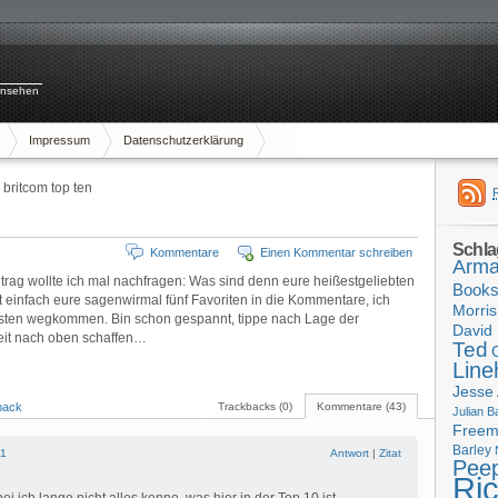
rnsehen
Impressum
Datenschutzerklärung
britcom top ten
Schla
Kommentare
Einen Kommentar schreiben
Arma
trag wollte ich mal nachfragen: Was sind denn eure heißestgeliebten
Book
t einfach eure sagenwirmal fünf Favoriten in die Kommentare, ich
Morris
sten wegkommen. Bin schon gespannt, tippe nach Lage der
David 
eit nach oben schaffen…
Ted
Line
Jesse
back
Trackbacks (0)
Kommentare (43)
Julian B
Free
Barley
1
Antwort
|
Zitat
Pee
Ri