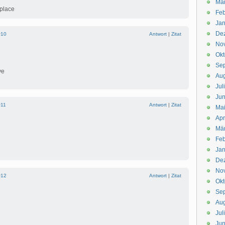
Mä
kplace
Feb
Jan
De
#10
Antwort
|
Zitat
No
Okt
Se
ve
Aug
Jul
Jun
#11
Antwort
|
Zitat
Ma
Apr
Mä
Feb
Jan
De
No
#12
Antwort
|
Zitat
Okt
Se
Aug
Jul
Jun