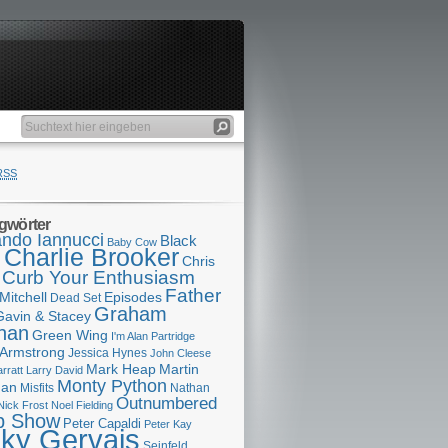
RSS
gwörter
ndo Iannucci
Black
Baby Cow
Charlie Brooker
s
Chris
Curb Your Enthusiasm
Father
Mitchell
Episodes
Dead Set
Graham
Gavin & Stacey
han
Green Wing
I'm Alan Partridge
 Armstrong
Jessica Hynes
John Cleese
Mark Heap
Martin
arratt
Larry David
Monty Python
man
Misfits
Nathan
Outnumbered
Nick Frost
Noel Fielding
p Show
Peter Capaldi
Peter Kay
cky Gervais
Seinfeld