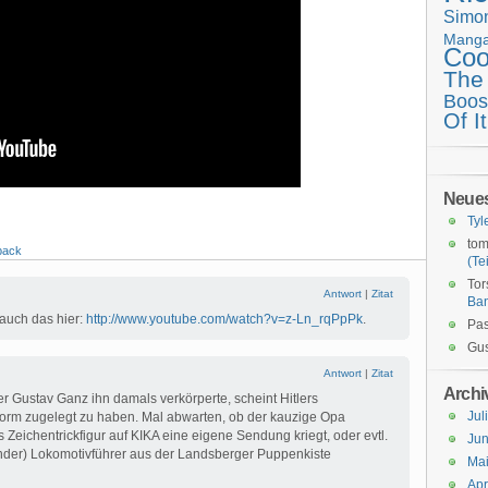
Simo
Mang
Coo
The
Boos
Of It
Neue
Tyl
tom
back
(Tei
Tor
Antwort
|
Zitat
Ba
 auch das hier:
http://www.youtube.com/watch?v=z-Ln_rqPpPk
.
Pas
Gus
Antwort
|
Zitat
Archi
r Gustav Ganz ihn damals verkörperte, scheint Hitlers
Jul
norm zugelegt zu haben. Mal abwarten, ob der kauzige Opa
Zeichentrickfigur auf KIKA eine eigene Sendung kriegt, oder evtl.
Jun
nder) Lokomotivführer aus der Landsberger Puppenkiste
Ma
Apr