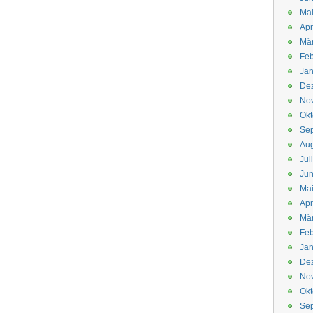
Mai
Apr
Mär
Feb
Jan
De
No
Okt
Se
Aug
Jul
Jun
Ma
Apr
Mä
Feb
Jan
De
No
Okt
Se