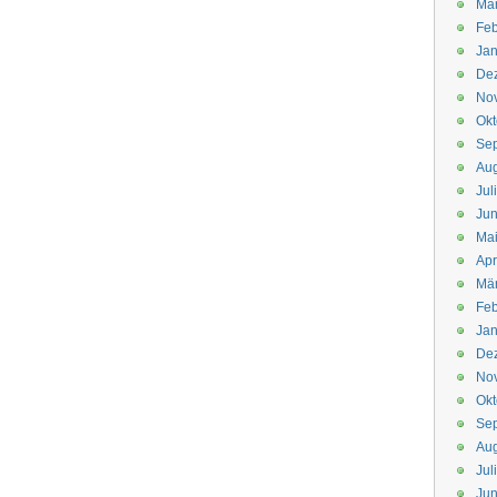
Mä
Feb
Jan
De
No
Okt
Se
Aug
Jul
Jun
Ma
Apr
Mä
Feb
Jan
De
No
Okt
Se
Aug
Jul
Jun