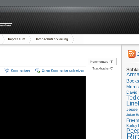
rnsehen
Impressum
Datenschutzerklärung
Kommentare (3)
Trackbacks (0)
Schla
Kommentare
Einen Kommentar schreiben
Arma
Book
Morris
David 
Ted
Line
Jesse
Julian B
Free
Barley
Pee
Ri