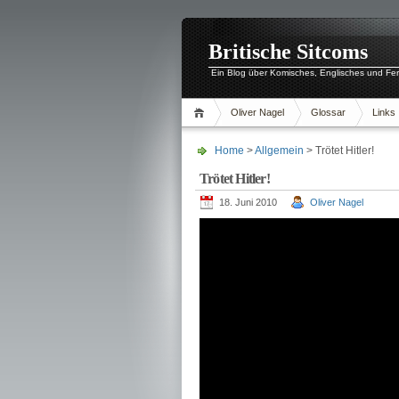
Britische Sitcoms
Ein Blog über Komisches, Englisches und Fe
Oliver Nagel
Glossar
Links
Home
>
Allgemein
> Trötet Hitler!
Trötet Hitler!
18. Juni 2010
Oliver Nagel