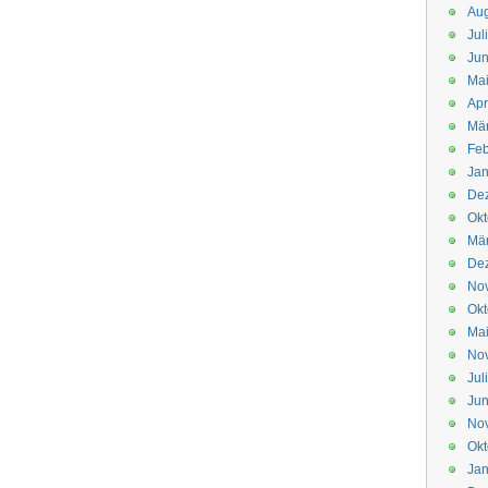
Aug
Jul
Jun
Ma
Apr
Mä
Feb
Jan
De
Okt
Mä
De
No
Okt
Ma
No
Jul
Jun
No
Okt
Jan