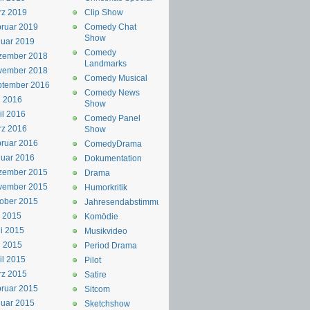
rz 2019
Clip Show
ruar 2019
Comedy Chat
Show
uar 2019
Comedy
zember 2018
Landmarks
vember 2018
Comedy Musical
ptember 2016
Comedy News
i 2016
Show
il 2016
Comedy Panel
rz 2016
Show
ruar 2016
ComedyDrama
uar 2016
Dokumentation
zember 2015
Drama
vember 2015
Humorkritik
ober 2015
Jahresendabstimmung
i 2015
Komödie
i 2015
Musikvideo
i 2015
Period Drama
il 2015
Pilot
rz 2015
Satire
ruar 2015
Sitcom
uar 2015
Sketchshow