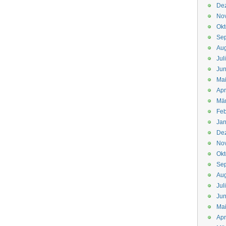
De
No
Okt
Se
Aug
Jul
Jun
Ma
Apr
Mä
Feb
Jan
De
No
Okt
Se
Aug
Jul
Jun
Ma
Apr