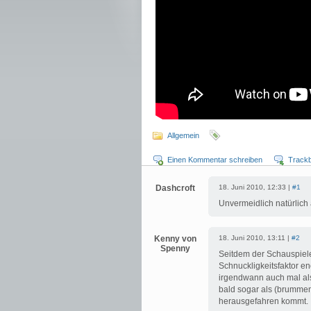
Allgemein
Einen Kommentar schreiben
Track
Dashcroft
18. Juni 2010, 12:33 |
#1
Unvermeidlich natürlich
Kenny von
18. Juni 2010, 13:11 |
#2
Spenny
Seitdem der Schauspiele
Schnuckligkeitsfaktor e
irgendwann auch mal als 
bald sogar als (brumme
herausgefahren kommt.