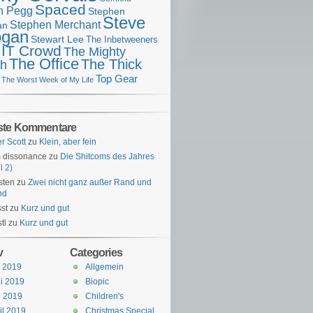
Spaced
n Pegg
Stephen
Steve
Stephen Merchant
an
gan
Stewart Lee
The Inbetweeners
 IT Crowd
The Mighty
The Office
The Thick
h
Top Gear
The Worst Week of My Life
ste Kommentare
er Scott
zu
Klein, aber fein
 dissonance
zu
Die Shitcoms des Jahres
l 2)
sten
zu
Zwei nicht ganz außer Rand und
nd
st
zu
Kurz und gut
tl
zu
Kurz und gut
v
Categories
i 2019
Allgemein
i 2019
Biopic
i 2019
Children's
il 2019
Christmas Special