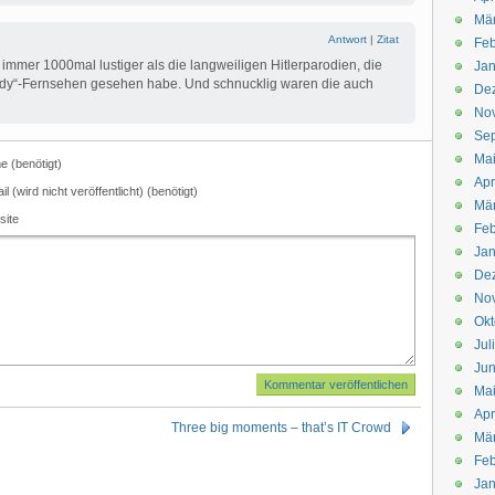
Mä
Antwort
|
Zitat
Feb
st immer 1000mal lustiger als die langweiligen Hitlerparodien, die
Jan
dy“-Fernsehen gesehen habe. Und schnucklig waren die auch
De
No
Se
Ma
 (benötigt)
Apr
il (wird nicht veröffentlicht) (benötigt)
Mä
site
Feb
Jan
De
No
Okt
Jul
Jun
Ma
Apr
Three big moments – that’s IT Crowd
Mä
Feb
Jan