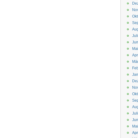
De
No
Okt
Se
Aug
Jul
Jun
Ma
Apr
Mä
Feb
Jan
De
No
Okt
Se
Aug
Jul
Jun
Ma
Apr