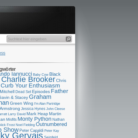
RSS
gwörter
ndo Iannucci
Black
Baby Cow
Charlie Brooker
s
Chris
Curb Your Enthusiasm
Father
Mitchell
Episodes
Dead Set
Graham
Gavin & Stacey
han
Green Wing
I'm Alan Partridge
 Armstrong
Jessica Hynes
John Cleese
Mark Heap
Martin
arratt
Larry David
Monty Python
man
Misfits
Nathan
Outnumbered
Nick Frost
Noel Fielding
p Show
Peter Capaldi
Peter Kay
cky Gervais
Seinfeld