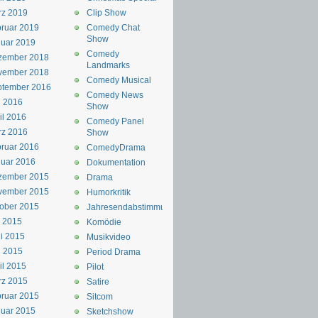
rz 2019
Clip Show
ruar 2019
Comedy Chat
Show
uar 2019
Comedy
zember 2018
Landmarks
vember 2018
Comedy Musical
ptember 2016
Comedy News
i 2016
Show
il 2016
Comedy Panel
rz 2016
Show
ruar 2016
ComedyDrama
uar 2016
Dokumentation
zember 2015
Drama
vember 2015
Humorkritik
ober 2015
Jahresendabstimmung
i 2015
Komödie
i 2015
Musikvideo
i 2015
Period Drama
il 2015
Pilot
rz 2015
Satire
ruar 2015
Sitcom
uar 2015
Sketchshow