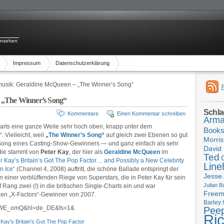
rnsehen
Impressum
Datenschutzerklärung
sik: Geraldine McQueen – „The Winner’s Song“
 „The Winner’s Song“
Schla
Kommentare
Einen Kommentar schreiben
Arma
arts eine ganze Weile sehr hoch oben, knapp unter dem
Book
 Vielleicht, weil
„The Winner’s Song“
auf gleich zwei Ebenen so gut
Morris
n Song eines Casting-Show-Gewinners — und ganz einfach als sehr
David 
odie stammt von
Peter Kay
, der hier als
Geraldine McQueen
im
Ted
r Kay’s Britain’s Got The Pop Factor… and Possibly a New Celebrity
Line
n Ice“
(Channel 4, 2008) auftritt, die schöne Ballade entspringt der
Jesse
n einer verblüffenden Riege von Superstars, die in Peter Kay für sein
Julian B
 Rang zwei (!) in die britischen Single-Charts ein und war
Free
chen „X-Factors“-Gewinner von 2007.
Barley
udfWE_omQ&hl=de_DE&fs=1&
Pee
Ri
 Kay's Britain's Got The Pop Factor