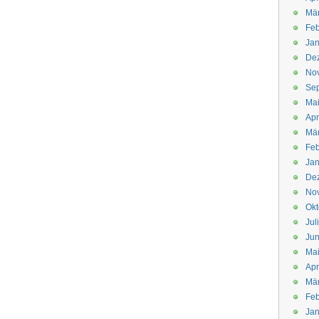
Mä
Feb
Jan
De
No
Se
Ma
Apr
Mä
Feb
Jan
De
No
Okt
Jul
Jun
Ma
Apr
Mä
Feb
Jan