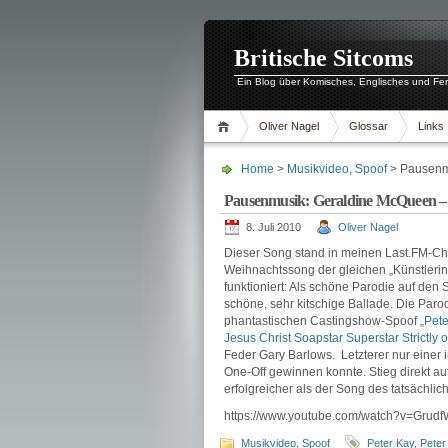
Britische Sitcoms
Ein Blog über Komisches, Englisches und Fe
Oliver Nagel
Glossar
Links
Home
>
Musikvideo
,
Spoof
> Pausenmu
Pausenmusik: Geraldine McQueen –
8. Juli 2010
Oliver Nagel
Dieser Song stand in meinen Last.FM-Ch
Weihnachtssong der gleichen „Künstlerin“.
funktioniert: Als schöne Parodie auf de
schöne, sehr kitschige Ballade. Die Par
phantastischen Castingshow-Spoof
„Pete
Jesus Christ Soapstar Superstar Strictly o
Feder Gary Barlows. Letzterer nur einer i
One-Off gewinnen konnte. Stieg direkt auf
erfolgreicher als der Song des tatsächli
https://www.youtube.com/watch?v=Gr
Musikvideo
,
Spoof
Peter Kay
,
Peter