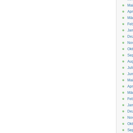
Mai
Apr
Mär
Feb
Jan
De
No
Okt
Se
Aug
Jul
Jun
Ma
Apr
Mä
Feb
Jan
De
No
Okt
Se