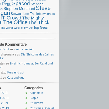
Spaced
n Pegg
Stephen
Steve
Stephen Merchant
an
gan
Stewart Lee
The Inbetweeners
 IT Crowd
The Mighty
The Office
The Thick
h
Top Gear
The Worst Week of My Life
ste Kommentare
er Scott
zu
Klein, aber fein
 dissonance
zu
Die Shitcoms des Jahres
l 2)
sten
zu
Zwei nicht ganz außer Rand und
nd
st
zu
Kurz und gut
tl
zu
Kurz und gut
v
Categories
i 2019
Allgemein
i 2019
Biopic
i 2019
Children's
il 2019
Christmas Special