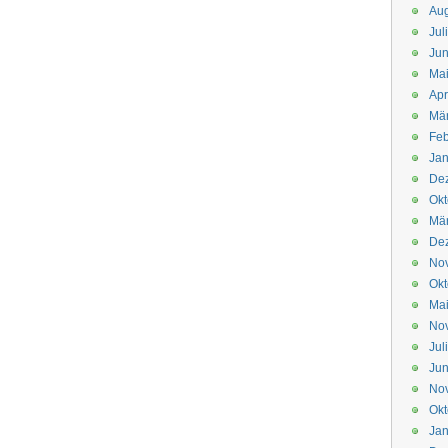
Aug
Jul
Jun
Ma
Apr
Mä
Feb
Jan
De
Okt
Mä
De
No
Okt
Ma
No
Jul
Jun
No
Okt
Jan