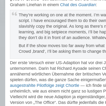
Graham Linehan in einem
Chat des
Guardian
:
They’re working on one at the moment. I’m wait
script. I have encouraged them to do their own 
slavishly copy the original. As long as there’s
learning, and big setpiece moments, I’ll be hap
they don’t do it in front of an audience. Whate
But if the show moves too far away from what I
Crowd ‚brand‘, I’ll be asking them to change the
Der erste Versuch einer US-Adaption hat vor drei
unternommen. Darin hat Richard Ayoade seinen Ch
annähernd wörtlichen Übernahme der britischen Ve
spielen dürfen, was die ganze Sache einigermaße
ausgestrahlte Pilotfolge zeigt Chortle
— ich finde s
unheimlich, wie aus einem nicht ganz so lustigen 
Vielleicht wird die neue Adaption ja eigenständiger
Version von „The Office“. Das dürfte jedenfalls di