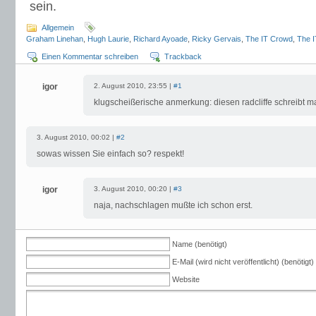
sein.
Allgemein
Graham Linehan
,
Hugh Laurie
,
Richard Ayoade
,
Ricky Gervais
,
The IT Crowd
,
The 
Einen Kommentar schreiben
Trackback
igor
2. August 2010, 23:55 |
#1
klugscheißerische anmerkung: diesen radcliffe schreibt m
3. August 2010, 00:02 |
#2
sowas wissen Sie einfach so? respekt!
igor
3. August 2010, 00:20 |
#3
naja, nachschlagen mußte ich schon erst.
Name (benötigt)
E-Mail (wird nicht veröffentlicht) (benötigt)
Website