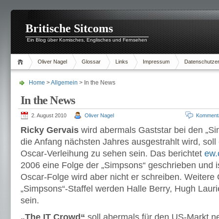
Britische Sitcoms
Ein Blog über Komisches, Englisches und Fernsehen
Oliver Nagel
Glossar
Links
Impressum
Datenschutzer
Home
>
Allgemein
> In the News
In the News
2. August 2010
Oliver Nagel
Komment
Ricky Gervais
wird abermals Gaststar bei den „Sim
die Anfang nächsten Jahres ausgestrahlt wird, soll e
Oscar-Verleihung zu sehen sein. Das berichtet
ew
2006 eine Folge der „Simpsons“ geschrieben und ist
Oscar-Folge wird aber nicht er schreiben. Weitere
„Simpsons“-Staffel werden Halle Berry, Hugh Lauri
sein.
„The IT Crowd“
soll abermals für den US-Markt n