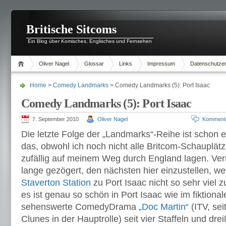
Britische Sitcoms
Ein Blog über Komisches, Englisches und Fernsehen
Oliver Nagel
Glossar
Links
Impressum
Datenschutzer
Home
>
Comedy Landmarks
> Comedy Landmarks (5): Port Isaac
Comedy Landmarks (5): Port Isaac
7. September 2010
Oliver Nagel
Komment
Die letzte Folge der „Landmarks“-Reihe ist schon 
das, obwohl ich noch nicht alle Britcom-Schauplätze
zufällig auf meinem Weg durch England lagen. Ver
lange gezögert, den nächsten hier einzustellen, wei
Staverton Station
zu Port Isaac nicht so sehr viel z
es ist genau so schön in Port Isaac wie im fiktion
sehenswerte ComedyDrama
„Doc Martin“
(ITV, sei
Clunes in der Hauptrolle) seit vier Staffeln und dre