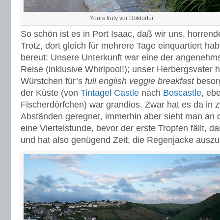
Yours truly vor Doktortür
So schön ist es in Port Isaac, daß wir uns, horre
Trotz, dort gleich für mehrere Tage einquartiert ha
bereut: Unsere Unterkunft war eine der angenehm
Reise (inklusive Whirlpool!); unser Herbergsvater 
Würstchen für’s
full english veggie breakfast
besor
der Küste (von
Tintagel Castle
nach
Boscastle
, eb
Fischerdörfchen) war grandios. Zwar hat es da in
Abständen geregnet, immerhin aber sieht man an d
eine Viertelstunde, bevor der erste Tropfen fällt, 
und hat also genügend Zeit, die Regenjacke ausz