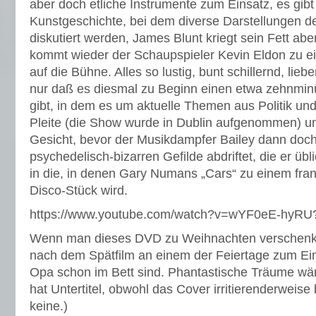
aber doch etliche Instrumente zum Einsatz, es gibt 
Kunstgeschichte, bei dem diverse Darstellungen 
diskutiert werden, James Blunt kriegt sein Fett a
kommt wieder der Schaupspieler Kevin Eldon zu ei
auf die Bühne. Alles so lustig, bunt schillernd, li
nur daß es diesmal zu Beginn einen etwa zehnminü
gibt, in dem es um aktuelle Themen aus Politik und
Pleite (die Show wurde in Dublin aufgenommen) 
Gesicht, bevor der Musikdampfer Bailey dann doch
psychedelisch-bizarren Gefilde abdriftet, die er üb
in die, in denen Gary Numans „Cars“ zu einem fran
Disco-Stück wird.
https://www.youtube.com/watch?v=wYF0eE-hyRU
Wenn man dieses DVD zu Weihnachten verschenkt
nach dem Spätfilm an einem der Feiertage zum E
Opa schon im Bett sind. Phantastische Träume wär
hat Untertitel, obwohl das Cover irritierenderweise 
keine.)