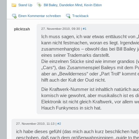
Stand Up
Bill Bailey
,
Dandelion Mind
,
Kevin Eldon
Einen Kommentar schreiben
Trackback
plicktzah
27. November 2010, 09:30 |
#1
Ich muss sagen, ich war etwas enttäuscht von 
kann nicht festmachen, woran es liegt. Irgendwie 
zusammenhanglos – obwohl das bei Bill Bailey j
eines seiner Trademarks darstellt.
Die einzelnen Stücke sind wie immer grandios (
„Cars“), das Zusammenspiel Baileys mit dem Pub
aber an „Bewilderness“ oder „Part Troll“ kommt 
hilft auch der Kult der Oud nicht.
Die Kraftwerk-Nummer ist inhaltlich natürlich au
komisch wie gewohnt, aber musikalisch ist es d
Elektronik ist nicht gleich Kraftwerk, vor allem 
Hauch Funkyness in sich hat.
27. November 2010, 11:13 |
#2
ich habe dieses gefühl (das mich auch kurz beschlichen hat)
geschoben, daß nach dem größenwahnsinnigen „guide to the