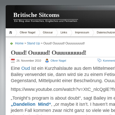
Britische Sitcoms
Ein Blog über Komisches, Englisches und Fernsehen
Oliver Nagel
Glossar
Links
Impressum
Datenschutzer
Home
>
Stand Up
> Ouud! Ouuuud! Ouuuuuuuud!
Ouud! Ouuuud! Ouuuuuuuud!
26. November 2010
Oliver Nagel
Komment
Eine
Oud
ist ein Kurzhalslaute aus dem Mittelmeerk
Bailey verwendet sie, dann wird sie zu einem Fet
Gegenstand, Mittelpunkt einer Beschwörung. Ouuu
https://www.youtube.com/watch?v=XtC_nlcQglE?
„Tonight’s program is about doubt“, sagt Bailey im 
„Dandelion Mind“
, „or maybe it isn’t. I haven’t 
jedem Fall kommen zwar nicht ganz so viele wie 