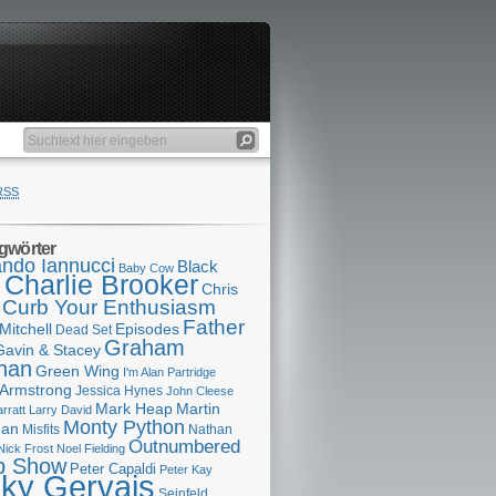
RSS
gwörter
ndo Iannucci
Black
Baby Cow
Charlie Brooker
s
Chris
Curb Your Enthusiasm
Father
Mitchell
Episodes
Dead Set
Graham
Gavin & Stacey
han
Green Wing
I'm Alan Partridge
 Armstrong
Jessica Hynes
John Cleese
Mark Heap
Martin
arratt
Larry David
Monty Python
man
Misfits
Nathan
Outnumbered
Nick Frost
Noel Fielding
p Show
Peter Capaldi
Peter Kay
cky Gervais
Seinfeld