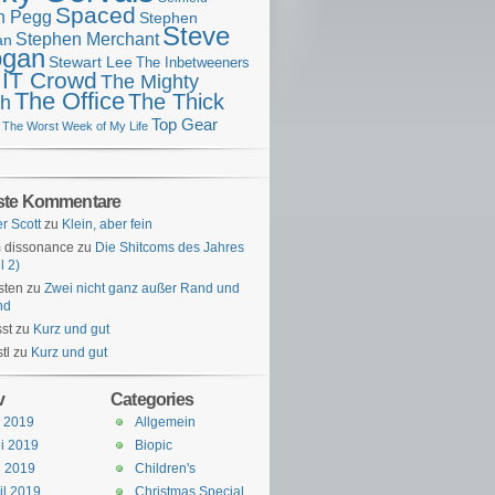
Spaced
n Pegg
Stephen
Steve
Stephen Merchant
an
gan
Stewart Lee
The Inbetweeners
 IT Crowd
The Mighty
The Office
The Thick
h
Top Gear
The Worst Week of My Life
ste Kommentare
er Scott
zu
Klein, aber fein
 dissonance
zu
Die Shitcoms des Jahres
l 2)
sten
zu
Zwei nicht ganz außer Rand und
nd
st
zu
Kurz und gut
tl
zu
Kurz und gut
v
Categories
i 2019
Allgemein
i 2019
Biopic
i 2019
Children's
il 2019
Christmas Special