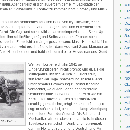
 dafür. Abends treibt er sich außerdem gerne im Backstage der
Mä
hst vielen Comedians in Kontakt zu kommen hofft. Comedy und Musik
Feb
Jan
rummer in der semiprofessionellen Band von Ivy Lillywhite, einer
De
halle Southampton Bunte Abende organisiert, und er verdient damit
No
 Beruf. Die Gigs und seine wild zusammenimprovisierten Stand Up-
Se
eben ihm schließlich genügend Selbstvertrauen: Er packt seine
siebzehn. Er strolcht um längst geschlossene Music Halls, schläft im
Ma
d zu sparen, wird erst Laufbursche, dann Assistant Stage Manager am
Apr
lfie Hill unbedingt, und bald zieht er mit einer Revue namens „Send
Mä
Feb
Weil auf Tour, erreicht ihn 1941 sein
Jan
Einberufungsbefehl nicht; prompt wird er, als die
De
Militärpolizei ihn schließlich in Cardiff stellt,
No
zunächst vier Tage inhaftiert und anschließend
unter scharfer Bewachung zu seiner Kaserne
Okt
verfrachtet, wo er den Boden der Arrestzelle
Jul
schrubben muß. Daß er behandelt wird wie ein
Jun
Krimineller, obwohl er sich nicht vorsätzlich
Ma
schuldig gemacht hat, prägt ihn und befeuert, so
sagt er später selbst, eine lebenslange Abneigung
Apr
gegen jede Form der Autorität. Als Fahrer und
Mä
Mechaniker wird er, obwohl er lausig ist in diesen
Feb
ich (1943)
Tätigkeiten, zunächst in Dünkirchen stationiert,
Jan
dann in Holland, Belgien und Deutschland. Am