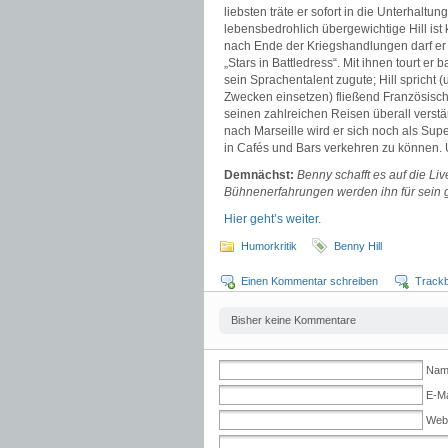
liebsten träte er sofort in die Unterhalt
lebensbedrohlich übergewichtige Hill ist 
nach Ende der Kriegshandlungen darf er d
„Stars in Battledress“. Mit ihnen tourt e
sein Sprachentalent zugute; Hill spricht 
Zwecken einsetzen) fließend Französisch
seinen zahlreichen Reisen überall verst
nach Marseille wird er sich noch als Supe
in Cafés und Bars verkehren zu können. 
Demnächst:
Benny schafft es auf die Li
Bühnenerfahrungen werden ihn für sein 
Hier geht’s weiter.
Humorkritik
Benny Hill
Einen Kommentar schreiben
Track
Bisher keine Kommentare
Name
E-Ma
Web