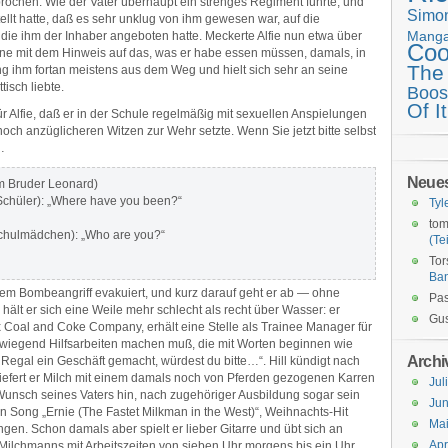
rochen. Wie der Vater überhaupt ein strenges Regiment führte, und
Simo
ellt hatte, daß es sehr unklug von ihm gewesen war, auf die
Mang
die ihm der Inhaber angeboten hatte. Meckerte Alfie nun etwa über
Coo
erne mit dem Hinweis auf das, was er habe essen müssen, damals, in
The
g ihm fortan meistens aus dem Weg und hielt sich sehr an seine
tisch liebte.
Boos
Of It
ür Alfie, daß er in der Schule regelmäßig mit sexuellen Anspielungen
ch anzüglicheren Witzen zur Wehr setzte. Wenn Sie jetzt bitte selbst
…
Neue
em Bruder Leonard)
chüler): „Where have you been?“
Tyl
tom
chulmädchen): „Who are you?“
(Tei
Tor
Ba
einem Bombeangriff evakuiert, und kurz darauf geht er ab — ohne
Pas
hält er sich eine Weile mehr schlecht als recht über Wasser: er
Gus
Coal and Coke Company, erhält eine Stelle als Trainee Manager für
rwiegend Hilfsarbeiten machen muß, die mit Worten beginnen wie
Archi
Regal ein Geschäft gemacht, würdest du bitte…“. Hill kündigt nach
liefert er Milch mit einem damals noch von Pferden gezogenen Karren
Jul
 Wunsch seines Vaters hin, nach zugehöriger Ausbildung sogar sein
Jun
n Song „Ernie (The Fastet Milkman in the West)“, Weihnachts-Hit
Ma
ungen. Schon damals aber spielt er lieber Gitarre und übt sich an
Apr
ilchmanns mit Arbeitszeiten von sieben Uhr morgens bis ein Uhr