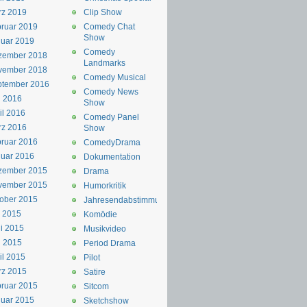
rz 2019
Clip Show
ruar 2019
Comedy Chat
Show
uar 2019
Comedy
zember 2018
Landmarks
vember 2018
Comedy Musical
ptember 2016
Comedy News
i 2016
Show
il 2016
Comedy Panel
rz 2016
Show
ruar 2016
ComedyDrama
uar 2016
Dokumentation
zember 2015
Drama
vember 2015
Humorkritik
ober 2015
Jahresendabstimmung
i 2015
Komödie
i 2015
Musikvideo
i 2015
Period Drama
il 2015
Pilot
rz 2015
Satire
ruar 2015
Sitcom
uar 2015
Sketchshow