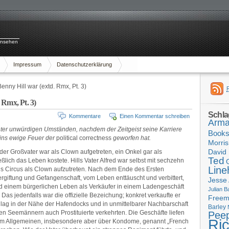
rnsehen
Impressum
Datenschutzerklärung
nny Hill war (extd. Rmx, Pt. 3)
 Rmx, Pt. 3)
Schla
Kommentare
Einen Kommentar schreiben
Arma
unter unwürdigen Umständen, nachdem der Zeitgeist seine Karriere
Book
ins ewige Feuer der
political correctness
geworfen hat.
Morris
David 
 der Großvater war als Clown aufgetreten, ein Onkel gar als
Ted
eßlich das Leben kostete. Hills Vater Alfred war selbst mit sechzehn
Line
s Circus als Clown aufzutreten. Nach dem Ende des Ersten
rgiftung und Gefangenschaft, vom Leben enttäuscht und verbittert,
Jesse
 einem bürgerlichen Leben als Verkäufer in einem Ladengeschäft
Julian B
 Das jedenfalls war die offizielle Bezeichung; konkret verkaufte er
Free
lag in der Nähe der Hafendocks und in unmittelbarer Nachbarschaft
Barley
n Seemännern auch Prostituierte verkehrten. Die Geschäfte liefen
Pee
Ri
. im Allgemeinen, insbesondere aber über Kondome, genannt „French