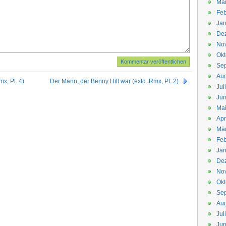
Mä
Feb
Jan
De
No
Okt
Se
Aug
x, Pt. 4)
Der Mann, der Benny Hill war (extd. Rmx, Pt. 2)
Jul
Jun
Ma
Apr
Mä
Feb
Jan
De
No
Okt
Se
Aug
Jul
Jun