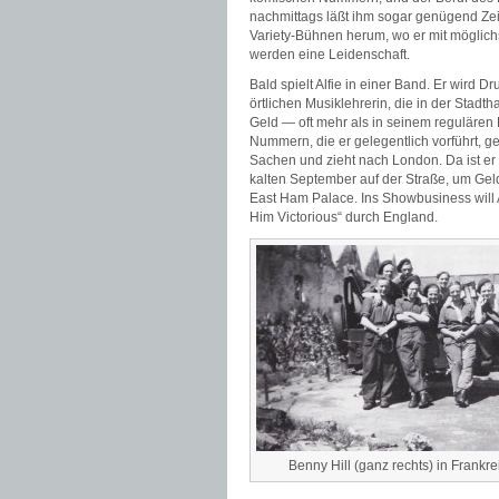
nachmittags läßt ihm sogar genügend Zeit
Variety-Bühnen herum, wo er mit möglic
werden eine Leidenschaft.
Bald spielt Alfie in einer Band. Er wird D
örtlichen Musiklehrerin, die in der Stadt
Geld — oft mehr als in seinem regulären
Nummern, die er gelegentlich vorführt, g
Sachen und zieht nach London. Da ist er 
kalten September auf der Straße, um Gel
East Ham Palace. Ins Showbusiness will A
Him Victorious“ durch England.
Benny Hill (ganz rechts) in Frankre