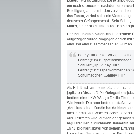
Letters“, wurde zuhause keine Silbe gesp
ein noch strengeres, nachdem er festgest
Beteiligung an dem Laden zu verzichten, 
das Essen, verbat sich sein Vater das g
deutscher Gefangenschaft. Sein Sohn gin
Mutter, die er bis zu ihrem Tod 1976 abgöt
Der Beruf seines Vaters aber bedeutete f
aufgezogen wurde, wogegen er sich mit no
eins und eins zusammenzählen würden
Benny Hills erster Witz (laut sein
Lehrer (zum zu spät kommenden S
Schüler: „Up Shirley Hill.“
Lehrer (zur zu spät kommenden S
Schulmädchen: „Shirley Hill!“
Als Hill 15 ist, wird seine Schule nach 
jeglichen Abschluß. Mit Gelegenheitsjobs 
bedient eine LKW-Waage für die Phoenix 
Woolworth. Die aber bedeutet, daß er vo
„der Hund einer Kundin hat da hinten am 
nicht einmal vier Wochen. Anschließend 
aus. Letzteres wird, auf den dringenden
regulärer Beruf: Milchmann. Immerhin sei
1971, profitiert später von seinen Erfahr
komischen Nummern, und der Beruf des M