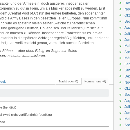
De
ungsabteilung der Armee ein, doch ausgerechnet der später
körperlich zu gut in Form, um als Musiker abgestellt zu werden. Erst
No
em „Central Pool of Artists“ der Armee beitreten, den sogenannten
Okt
r bald die Army Bases in den besetzten Teilen Europas. Nun kommt ihm
Se
(und wird es später in vielen seiner Sketche zu parodistischen
Aug
 und genügend Deutsch, Holländisch und Italienisch, um sich auf
ändlich machen zu können. Insbesondere Frankreich tut es ihm an;
Jul
rstar bis in die späteren Achtziger regelmäßig flüchten, um unerkannt
Jun
Und, man weiß es nicht genau, vermutlich auch in Bordellen.
Ma
ve-Bühne — aber ohne Erfolg. Im Gegenteil: Seine
Apr
ganzes Leben traumatisieren.
Mä
Feb
Jan
De
back
Trackbacks (0)
Kommentare (0)
No
Okt
Se
Aug
Jul
 (benötigt)
Jun
il (wird nicht veröffentlicht) (benötigt)
Ma
site
Apr