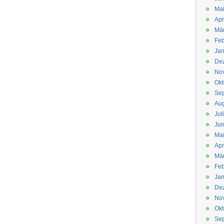
Mai
Apr
Mär
Feb
Jan
De
No
Okt
Se
Aug
Jul
Jun
Ma
Apr
Mä
Feb
Jan
De
No
Okt
Se