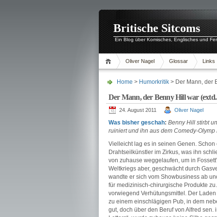
Britische Sitcoms
Ein Blog über Komisches, Englisches und Fe
Oliver Nagel
Glossar
Links
Home
>
Humorkritik
> Der Mann, der Be
Der Mann, der Benny Hill war (extd.
24. August 2011
Oliver Nagel
Was bisher
geschah
:
Benny Hill stirbt 
ruiniert und ihn aus dem Comedy-Olymp 
Vielleicht lag es in seinen Genen. Schon
Drahtseilkünstler im Zirkus, was ihn schli
von zuhause weggelaufen, um in Fossett’
Weltkriegs aber, geschwächt durch Gasve
wandte er sich vom Showbusiness ab und
für medizinisch-chirurgische Produkte zu.
vorwiegend Verhütungsmittel. Der Laden 
zu einem einschlägigen Pub, in dem nebe
gut, doch über den Beruf von Alfred sen