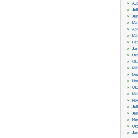
Aug
Jul
Jun
Ma
Apr
Mä
Feb
Jan
De
Okt
Mä
De
No
Okt
Ma
No
Jul
Jun
No
Okt
Jan