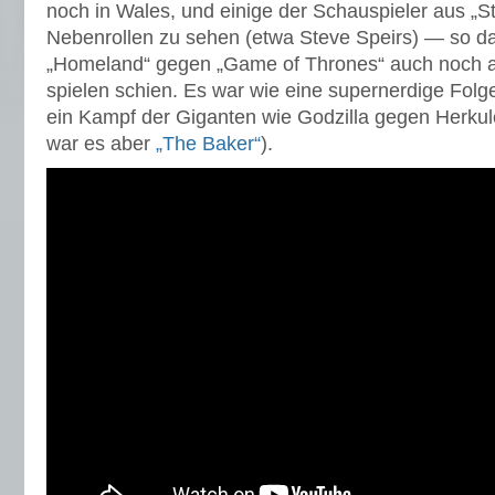
noch in Wales, und einige der Schauspieler aus „St
Nebenrollen zu sehen (etwa Steve Speirs) — so d
„Homeland“ gegen „Game of Thrones“ auch noch am
spielen schien. Es war wie eine supernerdige Fol
ein Kampf der Giganten wie Godzilla gegen Herkule
war es aber
„The Baker“
).