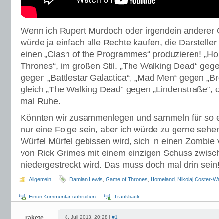
Wenn ich Rupert Murdoch oder irgendein anderer 
würde ja einfach alle Rechte kaufen, die Darstell
einen „Clash of the Programmes“ produzieren! „H
Thrones“, im großen Stil. „The Walking Dead“ gegen
gegen „Battlestar Galactica“, „Mad Men“ gegen „B
gleich „The Walking Dead“ gegen „Lindenstraße“, 
mal Ruhe.
Könnten wir zusammenlegen und sammeln für so e
nur eine Folge sein, aber ich würde zu gerne sehe
Würfel
Mürfel gebissen wird, sich in einen Zombie
von Rick Grimes mit einem einzigen Schuss zwisc
niedergestreckt wird. Das muss doch mal drin sein
Allgemein
Damian Lewis
,
Game of Thrones
,
Homeland
,
Nikolaj Coster-W
Einen Kommentar schreiben
Trackback
rakete
8. Juli 2013, 20:28 |
#1