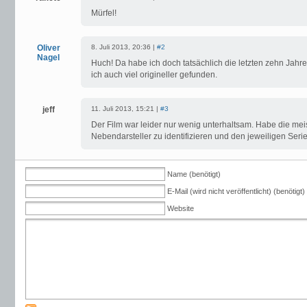
Mürfel!
Oliver
8. Juli 2013, 20:36 |
#2
Nagel
Huch! Da habe ich doch tatsächlich die letzten zehn Jahr
ich auch viel origineller gefunden.
jeff
11. Juli 2013, 15:21 |
#3
Der Film war leider nur wenig unterhaltsam. Habe die meis
Nebendarsteller zu identifizieren und den jeweiligen Ser
Name (benötigt)
E-Mail (wird nicht veröffentlicht) (benötigt)
Website