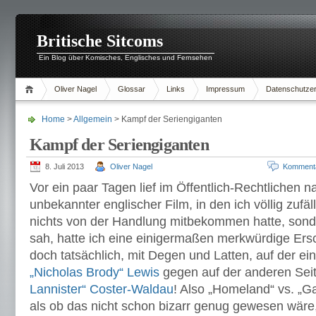
Britische Sitcoms
Ein Blog über Komisches, Englisches und Fernsehen
Oliver Nagel
Glossar
Links
Impressum
Datenschutzer
Home
>
Allgemein
> Kampf der Seriengiganten
Kampf der Seriengiganten
8. Juli 2013
Oliver Nagel
Komment
Vor ein paar Tagen lief im Öffentlich-Rechtlichen n
unbekannter englischer Film, in den ich völlig zufäll
nichts von der Handlung mitbekommen hatte, son
sah, hatte ich eine einigermaßen merkwürdige Er
doch tatsächlich, mit Degen und Latten, auf der ei
„Nicholas Brody“ Lewis
gegen auf der anderen Sei
Lannister“ Coster-Waldau
! Also „Homeland“ vs. „
als ob das nicht schon bizarr genug gewesen wäre