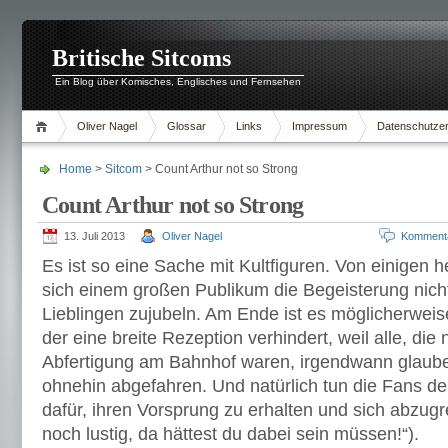
Britische Sitcoms
Ein Blog über Komisches, Englisches und Fernsehen
Oliver Nagel
Glossar
Links
Impressum
Datenschutzer
Home
>
Sitcom
> Count Arthur not so Strong
Count Arthur not so Strong
13. Juli 2013
Oliver Nagel
Komment
Es ist so eine Sache mit Kultfiguren. Von einigen he
sich einem großen Publikum die Begeisterung nicht
Lieblingen zujubeln. Am Ende ist es möglicherweis
der eine breite Rezeption verhindert, weil alle, die n
Abfertigung am Bahnhof waren, irgendwann glauben
ohnehin abgefahren. Und natürlich tun die Fans de
dafür, ihren Vorsprung zu erhalten und sich abzug
noch lustig, da hättest du dabei sein müssen!“).