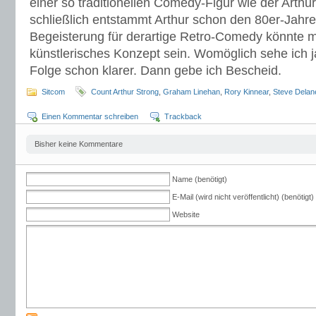
einer so traditionellen Comedy-Figur wie der Arthu
schließlich entstammt Arthur schon den 80er-Jahr
Begeisterung für derartige Retro-Comedy könnte
künstlerisches Konzept sein. Womöglich sehe ich j
Folge schon klarer. Dann gebe ich Bescheid.
Sitcom
Count Arthur Strong
,
Graham Linehan
,
Rory Kinnear
,
Steve Delan
Einen Kommentar schreiben
Trackback
Bisher keine Kommentare
Name (benötigt)
E-Mail (wird nicht veröffentlicht) (benötigt)
Website