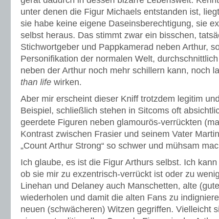
gerät dadurch in dessen bizarre Lebenswelt. Ken
unter denen die Figur Michaels entstanden ist, lie
sie habe keine eigene Daseinsberechtigung, sie exi
selbst heraus. Das stimmt zwar ein bisschen, tatsäc
Stichwortgeber und Pappkamerad neben Arthur, s
Personifikation der normalen Welt, durchschnittlich
neben der Arthur noch mehr schillern kann, noch l
than life
wirken.
Aber mir erscheint dieser Kniff trotzdem legitim un
Beispiel, schließlich stehen in Sitcoms oft absichtl
geerdete Figuren neben glamourös-verrückten (m
Kontrast zwischen Frasier und seinem Vater Martin)
„Count Arthur Strong“ so schwer und mühsam mac
Ich glaube, es ist die Figur Arthurs selbst. Ich kan
ob sie mir zu exzentrisch-verrückt ist oder zu wenig
Linehan und Delaney auch Manschetten, alte (gute
wiederholen und damit die alten Fans zu indigniere
neuen (schwächeren) Witzen gegriffen. Vielleicht s