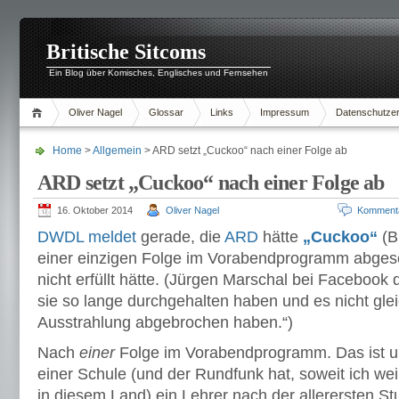
Britische Sitcoms
Ein Blog über Komisches, Englisches und Fernsehen
Oliver Nagel
Glossar
Links
Impressum
Datenschutzer
Home
>
Allgemein
> ARD setzt „Cuckoo“ nach einer Folge ab
ARD setzt „Cuckoo“ nach einer Folge ab
16. Oktober 2014
Oliver Nagel
Komment
DWDL meldet
gerade, die
ARD
hätte
„Cuckoo“
(B
einer einzigen Folge im Vorabendprogramm abgeset
nicht erfüllt hätte. (Jürgen Marschal bei Facebook
sie so lange durchgehalten haben und es nicht gle
Ausstrahlung abgebrochen haben.“)
Nach
einer
Folge im Vorabendprogramm. Das ist u
einer Schule (und der Rundfunk hat, soweit ich wei
in diesem Land) ein Lehrer nach der allerersten Stu