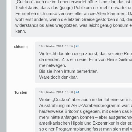
„Cuckoo“ auch nie im Leben erwartet hätte. Und klar, das ist 
Teufelskreis, dass das (junge) Publikum nix mehr erwartet u
Fernsehen sich umso verzweifelter an die Alten klammert. D
wohl erst ändern, wenn die letzten Greise gestorben sind, di
widerstandslos alles wegglotzen, was leicht genug konsumie
kann.
shtumm
16. Oktober 2014, 13:36 |
#3
Vielleicht dachten die ja zuerst, das sei eine Re
da senden. Z.b. ein neuer Film von Heinz Siel
meinetwegen.
Bis sie ihren Irrtum bemerkten.
Wäre doch denkbar.
Torsten
16. Oktober 2014, 15:38 |
#4
Wobei „Cuckoo“ aber auch in der Tat eine sehr s
Ausstrahlung im ARD-Vorabendprogramm war, da
haufenweise Britcoms gegeben, mit denen das
mehr hätte anfangen können – aber ausgerechne
amerikanischen Hippie und Exzentriker in der 
so einer Programmplanung fasst man sich mal w