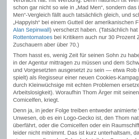
verbracht hat: mit Werbung. Denn natürlich ist We
schon gar nicht so wie in „Mad Men“, sondern das 
Men“-Vergleich fällt auch tatsächlich gleich, und s
„Happyish“ bei einem Gutteil der amerikanischen Fe
Alan Sepinwall
) verscherzt haben. (Tatsächlich ha
Rottentomatoes
bei Kritikern auch nur 30 Prozent
Zuschauern aber über 70.)
Thom hasst es, wenig Zeit für seinen Sohn zu hab
in der Agentur mittragen zu müssen und dem Sch
und Vorgesetzten ausgesetzt zu sein — etwa Rob R
spielt) als Regisseur einer neuen Cookies-Kampag
durch Kleinwüchsige mit echten Problemen ersetzen
Arbeitslosigkeit). Woraufhin Thom Ärger mit seine
Comicelfen, kriegt.
Denn ja, in jeder Folge treiben entweder animierte
Unwesen, ob es ein Logo-Gecko ist, den Thom natürl
überfährt, oder die Comicelfen oder ein Raumschi
leider nicht mitnimmt. Das ist kurz unterhaltsam, da