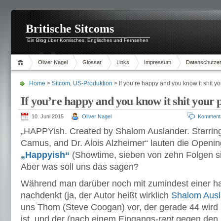
Britische Sitcoms
Ein Blog über Komisches, Englisches und Fernsehen
Oliver Nagel
Glossar
Links
Impressum
Datenschutzer
Home
>
Sitcom
,
US-Produktion
> If you’re happy and you know it shit y
If you’re happy and you know it shit your 
10. Juni 2015
Oliver Nagel
Komment
„HAPPYish. Created by Shalom Auslander. Starring
Camus, and Dr. Alois Alzheimer“ lauten die Openin
„Happyish“
(Showtime, sieben von zehn Folgen si
Aber was soll uns das sagen?
Während man darüber noch mit zumindest einer h
nachdenkt (ja, der Autor heißt wirklich
Shalom Ausl
uns Thom (Steve Coogan) vor, der gerade 44 wird
ist, und der (nach einem Eingangs-
rant
gegen den B