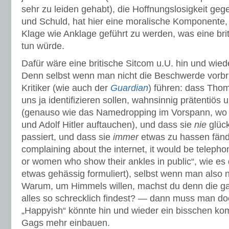
sehr zu leiden gehabt), die Hoffnungslosigkeit ge
und Schuld, hat hier eine moralische Komponente,
Klage wie Anklage geführt zu werden, was eine bri
tun würde.
Dafür wäre eine britische Sitcom u.U. hin und wie
Denn selbst wenn man nicht die Beschwerde vorbri
Kritiker (wie auch der
Guardian
) führen: dass Thom
uns ja identifizieren sollen, wahnsinnig prätentiös
(genauso wie das Namedropping im Vorspann, wo
und Adolf Hitler auftauchen), und dass sie
nie
glück
passiert, und dass sie
immer
etwas zu hassen fände
complaining about the internet, it would be telephon
or women who show their ankles in public“, wie es
etwas gehässig formuliert), selbst wenn man also ni
Warum, um Himmels willen, machst du denn die g
alles so schrecklich findest? — dann muss man doc
„Happyish“ könnte hin und wieder ein bisschen kom
Gags mehr einbauen.