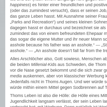
happiness
) es hinter einer freundlichen und positiv
(oder das zumindest versucht), dass er seinen Job
das ganze Leben hasst. Mit Ausnahme seiner Frau
„Parks and Recreation“) und seines kleinen Sohne
dagegen hasst er durchaus und bezeichnet sie als 
zumindest das von einem befreundeten Ehepaar mi
das sogar die eigene Mutter und ihr neuer Mann sc
asshole because his father was an asshole.“ — „Still
asshole.“ — „An asshole doesn’t fall far from the tr
Alles Arschlöcher also, Gott sowieso, Menschen a
die beiden
Millenial
-Kids aus Schweden, die Thom 
vor die Nase gesetzt bekommt und die sich zwar g
media
auskennen, aber von klassischer Werbung 
Jedenfalls nicht in Thoms Augen. Und wer würde 
würde mithin einem Mittel gegen Sodbrennen auf T
Thoms Leben ist also die Hölle: die Hölle eines Mit
Jugendlichkeit langsam verlässt, der sein Leben l