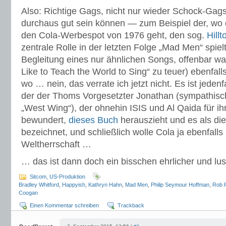
Also: Richtige Gags, nicht nur wieder Schock-Gags
durchaus gut sein können — zum Beispiel der, wo
den Cola-Werbespot von 1976 geht, den sog.
Hill
zentrale Rolle in der letzten Folge „Mad Men“ spielt,
Begleitung eines nur ähnlichen Songs, offenbar wa
Like to Teach the World to Sing“ zu teuer) ebenfal
wo … nein, das verrate ich jetzt nicht. Es ist jedenf
der der Thoms Vorgesetzter Jonathan (sympathisch
„West Wing“), der ohnehin ISIS und Al Qaida für ih
bewundert,
dieses Buch
herauszieht und es als die
bezeichnet, und schließlich wolle Cola ja ebenfalls
Weltherrschaft …
… das ist dann doch ein bisschen ehrlicher und lus
Sitcom
,
US-Produktion
Bradley Whitford
,
Happyish
,
Kathryn Hahn
,
Mad Men
,
Philip Seymour Hoffman
,
Rob R
Coogan
Einen Kommentar schreiben
Trackback