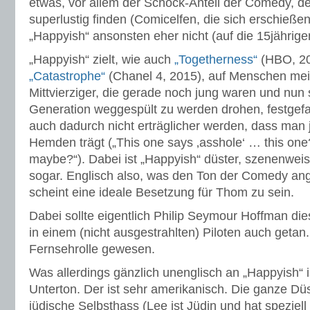
etwas, vor allem der Schock-Anteil der Comedy, d
superlustig finden (Comicelfen, die sich erschießen!
„Happyish“ ansonsten eher nicht (auf die 15jährige
„Happyish“ zielt, wie auch
„Togetherness“
(HBO, 20
„Catastrophe“
(Chanel 4, 2015), auf Menschen mein
Mittvierziger, die gerade noch jung waren und nun
Generation weggespült zu werden drohen, festgefah
auch dadurch nicht erträglicher werden, dass man 
Hemden trägt („This one says ‚asshole‘ … this one?
maybe?“). Dabei ist „Happyish“ düster, szenenweis
sogar. Englisch also, was den Ton der Comedy an
scheint eine ideale Besetzung für Thom zu sein.
Dabei sollte eigentlich Philip Seymour Hoffman dies
in einem (nicht ausgestrahlten) Piloten auch getan
Fernsehrolle gewesen.
Was allerdings gänzlich unenglisch an „Happyish“ is
Unterton. Der ist sehr amerikanisch. Die ganze Düs
jüdische Selbsthass (Lee ist Jüdin und hat speziell