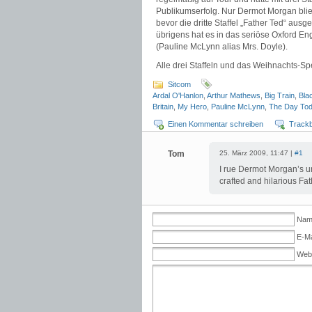
Publikumserfolg. Nur Dermot Morgan blie
bevor die dritte Staffel „Father Ted“ aus
übrigens hat es in das seriöse Oxford Eng
(Pauline McLynn alias Mrs. Doyle).
Alle drei Staffeln und das Weihnachts-Sp
Sitcom
Ardal O'Hanlon
,
Arthur Mathews
,
Big Train
,
Bla
Britain
,
My Hero
,
Pauline McLynn
,
The Day To
Einen Kommentar schreiben
Track
Tom
25. März 2009, 11:47 |
#1
I rue Dermot Morgan’s un
crafted and hilarious Fat
Name
E-Ma
Web