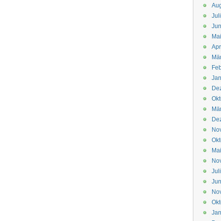
Aug
Jul
Jun
Ma
Apr
Mä
Feb
Jan
De
Okt
Mä
De
No
Okt
Ma
No
Jul
Jun
No
Okt
Jan