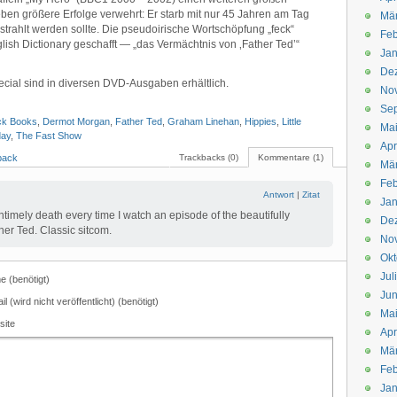
ben größere Erfolge verwehrt: Er starb mit nur 45 Jahren am Tag
Mä
gestrahlt werden sollte. Die pseudoirische Wortschöpfung „feck“
Feb
lish Dictionary geschafft — „das Vermächtnis von ‚Father Ted’“
Jan
De
ecial sind in diversen DVD-Ausgaben erhältlich.
No
Se
ck Books
,
Dermot Morgan
,
Father Ted
,
Graham Linehan
,
Hippies
,
Little
Ma
day
,
The Fast Show
Apr
back
Trackbacks (0)
Kommentare (1)
Mä
Feb
Antwort
|
Zitat
Jan
timely death every time I watch an episode of the beautifully
De
her Ted. Classic sitcom.
No
Okt
Jul
 (benötigt)
Jun
il (wird nicht veröffentlicht) (benötigt)
Ma
site
Apr
Mä
Feb
Jan