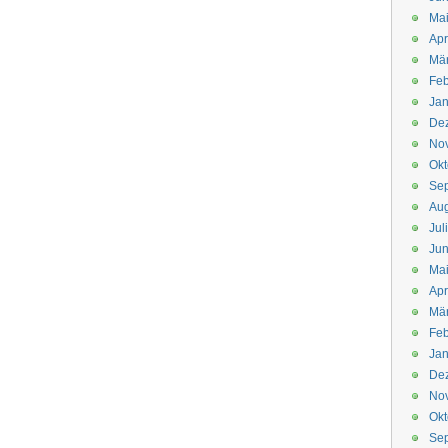
Mai
Apr
Mär
Feb
Jan
De
No
Okt
Se
Aug
Jul
Jun
Ma
Apr
Mä
Feb
Jan
De
No
Okt
Se