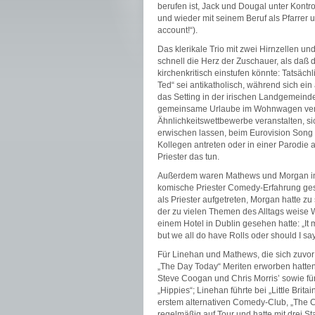
berufen ist, Jack und Dougal unter Kontr
und wieder mit seinem Beruf als Pfarrer 
account!“).
Das klerikale Trio mit zwei Hirnzellen un
schnell die Herz der Zuschauer, als daß d
kirchenkritisch einstufen könnte: Tatsäch
Ted“ sei antikatholisch, während sich ein
das Setting in der irischen Landgemeinde 
gemeinsame Urlaube im Wohnwagen verbr
Ähnlichkeitswettbewerbe veranstalten, s
erwischen lassen, beim Eurovision Song
Kollegen antreten oder in einer Parodie 
Priester das tun.
Außerdem waren Mathews und Morgan in di
komische Priester Comedy-Erfahrung ges
als Priester aufgetreten, Morgan hatte zu
der zu vielen Themen des Alltags weise W
einem Hotel in Dublin gesehen hatte: „It m
but we all do have Rolls oder should I say
Für Linehan und Mathews, die sich zuvor
„The Day Today“ Meriten erworben hatten
Steve Coogan und Chris Morris’ sowie für
„Hippies“; Linehan führte bei „Little Bri
erstem alternativen Comedy-Club, „The 
regelmäßig auf Tour und hatte mit drei S