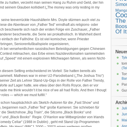
olle zu halten, verzeiht man seinen Hang zu Ruhm und Geld, der hin
Simo
und seinem Glauben kollidiert („The money was only resting in my
Mang
Coo
The
d seine teeverrückte Haushälterin Mrs. Doyle stürmen auch viel zu
iese die Abenteuer von „Father Ted“ ernsthaft als religions- oder
Boos
lich beschwerte sich nach der ersten Folge ein Zuschauer, „Father
Of It
 anderer beschwerte, die Serie sei prokatholisch. In Wahrheit dient
einfach der Fallhöhe: Es ist viel komischer, wenn Priester
ingen, Seniorenfußballspiele organisieren,
ich bei versehentlichen rassistischen Beleidigungen gegen Chinesen
Neue
 Contest mitmachen, das Erbe eines Nazidevotionalien sammelnden
Tyl
auf „Speed“ mit einem explosiven Milchwagen fahren, als wenn Nicht-
tom
(Tei
esem Setting entscheidend im Vorteil: Sie hatten bereits als
Tor
ammelt. Mathews war in einer U2-Parodieband („The Joshua Trio“)
Ba
 seiner Zeit als Lehrer Stand-Up-Gigs in der Rolle von Father Trendy,
Pas
orte auf Lager hatte, wie etwa über den Rolls Royce, den er vor
ade me think wouldn’t it be nice of we all had Rolls. And then I thougt
Gus
 roles — which we must fulfill.“
Archi
 schon hauptsächlich als Sketch-Autoren für die „Fast Show“ und
, begannen nach „Father Ted“ große Karrieren: Sie schrieben für
Jul
 die Sketchshow „Big Train“, die Sitcoms „Black Books“ und
Jun
tain“ und „Black Books“ Regie. O’Hanlon war Mitbegründer von Irlands
Ma
Comedy Cellar“ (1988 in Dublin) , geht mit Stand Up-Programmen
Apr
taffeln „My Hero“ (BBC1 2000 – 2002) einen weiteren großen