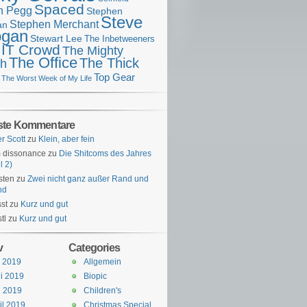
Spaced
n Pegg
Stephen
Steve
Stephen Merchant
an
gan
Stewart Lee
The Inbetweeners
 IT Crowd
The Mighty
The Office
The Thick
h
Top Gear
The Worst Week of My Life
ste Kommentare
er Scott
zu
Klein, aber fein
 dissonance
zu
Die Shitcoms des Jahres
l 2)
sten
zu
Zwei nicht ganz außer Rand und
nd
st
zu
Kurz und gut
tl
zu
Kurz und gut
v
Categories
i 2019
Allgemein
i 2019
Biopic
i 2019
Children's
il 2019
Christmas Special