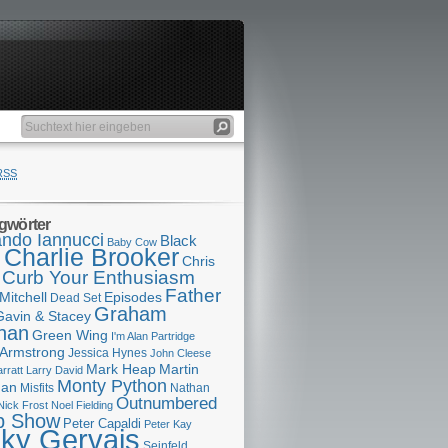
RSS
gwörter
ndo Iannucci
Black
Baby Cow
Charlie Brooker
s
Chris
Curb Your Enthusiasm
Father
Mitchell
Episodes
Dead Set
Graham
Gavin & Stacey
han
Green Wing
I'm Alan Partridge
 Armstrong
Jessica Hynes
John Cleese
Mark Heap
Martin
arratt
Larry David
Monty Python
man
Misfits
Nathan
Outnumbered
Nick Frost
Noel Fielding
p Show
Peter Capaldi
Peter Kay
cky Gervais
Seinfeld