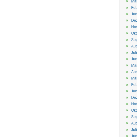
Mä
Feb
Jan
De
No
Okt
Se
Aug
Jul
Jun
Ma
Apr
Mä
Feb
Jan
De
No
Okt
Se
Aug
Jul
Jun