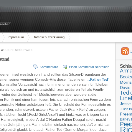
rnsehen
Impressum
Datenschutzerklärung
ou wouldn’t understand
rstand
Schla
Kommentare
Einen Kommentar schreiben
Arma
legenen Insel westlich von Irland sollten das Sitcom-Dreamteam der
Book
inen seiner wenigen Comedy-Hits dieser Tage liefern:
„Father Ted“
Morris
tcoms aller Voraussicht nach für immer unter den ersten fünf bleiben
David 
ig altmodisch an und ist tatsächlich zum größeren Teil als Fourth-
Ted
g wider den Zeitgeist lief. Möglicherweise aber wurde erst die
Line
cher Komik und einer harmlosen, leicht anachronistischen Form zu dem
Jesse
e komische Höhen aufsteigen ließ: Die Unschuld der Form gestattete es
Julian B
erenden, schmutzverkrusteten Father Jack (Frank Kelly) zu zeigen,
Free
läfchen flucht („Feck! Girls! Arse!“) und trinkt, was er kriegen kann
Barley
e Harmlosigkeit, mit der Ardal O’Hanlon Father Dougal spielt, macht
Pee
eines Zehnjährigen: Man muß ihm einfach nachsehen, daß er nicht an
Ri
Religiosität glaubt. Und auch Father Ted (Dermot Morgan), der dazu