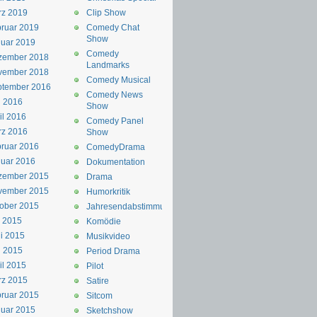
rz 2019
Clip Show
ruar 2019
Comedy Chat
Show
uar 2019
Comedy
zember 2018
Landmarks
vember 2018
Comedy Musical
ptember 2016
Comedy News
i 2016
Show
il 2016
Comedy Panel
rz 2016
Show
ruar 2016
ComedyDrama
uar 2016
Dokumentation
zember 2015
Drama
vember 2015
Humorkritik
ober 2015
Jahresendabstimmung
i 2015
Komödie
i 2015
Musikvideo
i 2015
Period Drama
il 2015
Pilot
rz 2015
Satire
ruar 2015
Sitcom
uar 2015
Sketchshow