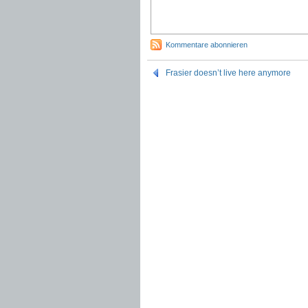
Kommentare abonnieren
Frasier doesn’t live here anymore