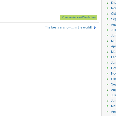
De
No
Okt
Se
Aug
The best car show… in the world!
Jul
Jun
Ma
Apr
Mä
Feb
Jan
De
No
Okt
Se
Aug
Jul
Jun
Ma
Apr