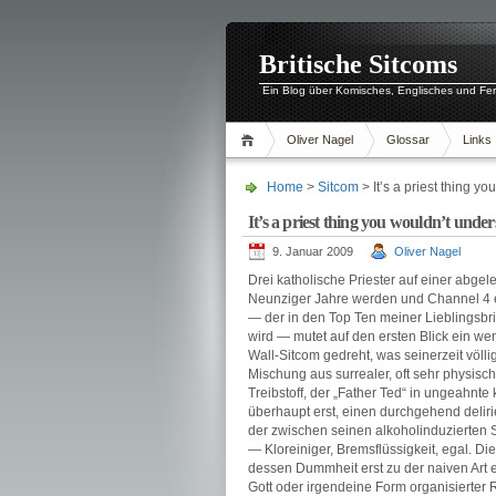
Britische Sitcoms
Ein Blog über Komisches, Englisches und Fe
Oliver Nagel
Glossar
Links
Home
>
Sitcom
> It’s a priest thing y
It’s a priest thing you wouldn’t unde
9. Januar 2009
Oliver Nagel
Drei katholische Priester auf einer abge
Neunziger Jahre werden und Channel 4 e
— der in den Top Ten meiner Lieblingsbri
wird — mutet auf den ersten Blick ein wen
Wall-Sitcom gedreht, was seinerzeit völli
Mischung aus surrealer, oft sehr physis
Treibstoff, der „Father Ted“ in ungeahnt
überhaupt erst, einen durchgehend deliri
der zwischen seinen alkoholinduzierten Sch
— Kloreiniger, Bremsflüssigkeit, egal. Di
dessen Dummheit erst zu der naiven Art 
Gott oder irgendeine Form organisierter 