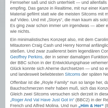
Fernseher saß und sich unterhielt — und allenfall
empfing. Das ganze in Realtime, mit nur einer Ka
Material gefilmt statt wie die meisten Sitcoms mit
auf Video. Und mit „Storys“, die man kaum als sol
Es ging zwar schon immer um irgendwas — aber 
wie nichts.
Ein minimalistisches Konzept also, mit dem Caroli
Mitautoren Craig Cash und Henry Normal anfängli
stießen. Und zwar zuallererst beim legendären C
Geoffrey Perkins
, der in seiner damaligen Funkti
der BBC schon in der Entwicklungsphase vehemen
Glück konnte sich Aherne durchsetzen — und so ei
und landesweit beliebtesten
Sitcoms
der späten Ne
Offenbar ist die „Royle Family“ nun so lange her, 
Bauchschmerzen mehr haben muß, sich das Konze
Gleich zwei Sitcoms versuchen sich derzeit in dies
„Roger And Val Have Just Got In“
(BBC2) in der Re
French und Alfred Molina. Und nun
„Him & Her“
(B