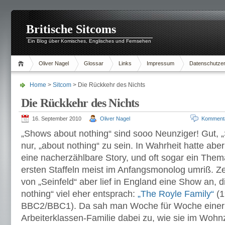
Britische Sitcoms
Ein Blog über Komisches, Englisches und Fernsehen
Oliver Nagel
Glossar
Links
Impressum
Datenschutzer
Home
>
Sitcom
> Die Rückkehr des Nichts
Die Rückkehr des Nichts
16. September 2010
Oliver Nagel
Komment
„Shows about nothing“ sind sooo Neunziger! Gut, „
nur, „about nothing“ zu sein. In Wahrheit hatte abe
eine nacherzählbare Story, und oft sogar ein Thema
ersten Staffeln meist im Anfangsmonolog umriß. Z
von „Seinfeld“ aber lief in England eine Show an, d
nothing“ viel eher entsprach:
„The Royle Family“
(1
BBC2/BBC1). Da sah man Woche für Woche einer
Arbeiterklassen-Familie dabei zu, wie sie im Woh