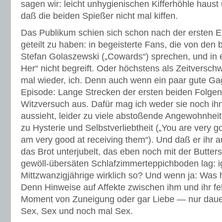
sagen wir: leicht unhygienischen Kifferhöhle haust
daß die beiden Spießer nicht mal kiffen.
Das Publikum schien sich schon nach der ersten E
geteilt zu haben: in begeisterte Fans, die von den b
Stefan Golaszewski („Cowards“) sprechen, und in e
Her“ nicht begreift. Oder höchstens als Zeitversch
mal wieder, ich. Denn auch wenn ein paar gute Ga
Episode: Lange Strecken der ersten beiden Folge
Witzversuch aus. Dafür mag ich weder sie noch ihn.
aussieht, leider zu viele abstoßende Angewohnheit
zu Hysterie und Selbstverliebtheit („You are very g
am very good at receiving them“). Und daß er ihr a
das Brot unterjubelt, das eben noch mit der Butter
gewöll-übersäten Schlafzimmerteppichboden lag: i
Mittzwanzigjährige wirklich so? Und wenn ja: Was
Denn Hinweise auf Affekte zwischen ihm und ihr feh
Moment von Zuneigung oder gar Liebe — nur dau
Sex, Sex und noch mal Sex.