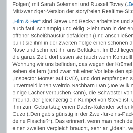
Folgen) mit Sarah Solemani und Russell Tovey (
„B
Mittzwanziger-Version der storyfreien Realtime-Sit
„Him & Her“
sind Steve und Becky: arbeitslos und
auch faul, schlampig und eklig. Sieht man in der e
offener Scheißhaustür defäkieren (und anschließen
puhlt sie ihm in der zweiten Folge einen schönen 
Nase und schmiert ihn ans Bettlaken. Im Bett liege
die ganze Zeit, dort essen sie (auch wenn Kontroll
Wohnung wir uns befinden, das wegen der Krümel n
sehen sie fern (und zwar mit einer Vorliebe den sp
„Inspector Morse“ auf DVD), und dort empfangen 
unvermeidlichen Weirdo-Nachbarn Dan (Joe Wilkins
einige Lacher verbuchen kann), die Schwester von
Freund, der gleichzeitig ein Kumpel von Steve ist, 
ihm zum Geburtstag einen Dachs-Kalender schenk
Ouzo („Den gab’s günstig in der Zwei-für-eins-Pac
deine Flasche?“). Das erinnert, wenn man nach de
einen zweiten Vergleich braucht, sehr an „Ideal“, w