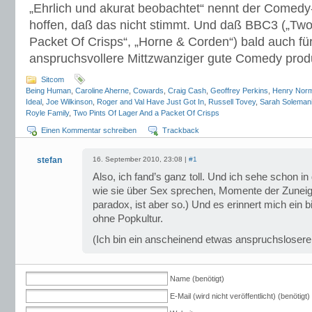
„Ehrlich und akurat beobachtet“ nennt der Comedy-
hoffen, daß das nicht stimmt. Und daß BBC3 („Two
Packet Of Crisps“, „Horne & Corden“) bald auch fü
anspruchsvollere Mittzwanziger gute Comedy produ
Sitcom
Being Human
,
Caroline Aherne
,
Cowards
,
Craig Cash
,
Geoffrey Perkins
,
Henry Norm
Ideal
,
Joe Wilkinson
,
Roger and Val Have Just Got In
,
Russell Tovey
,
Sarah Soleman
Royle Family
,
Two Pints Of Lager And a Packet Of Crisps
Einen Kommentar schreiben
Trackback
stefan
16. September 2010, 23:08 |
#1
Also, ich fand’s ganz toll. Und ich sehe schon in 
wie sie über Sex sprechen, Momente der Zuneigu
paradox, ist aber so.) Und es erinnert mich ein 
ohne Popkultur.
(Ich bin ein anscheinend etwas anspruchsloserer
Name (benötigt)
E-Mail (wird nicht veröffentlicht) (benötigt)