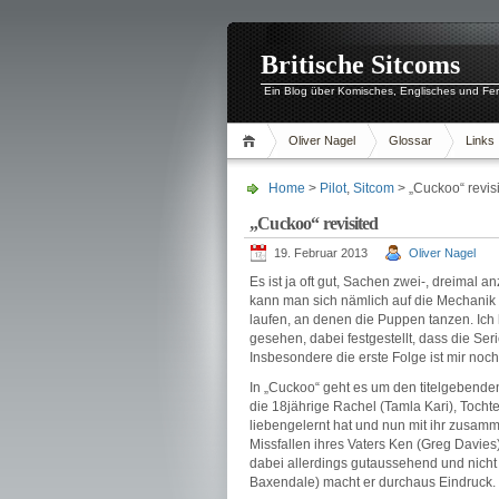
Britische Sitcoms
Ein Blog über Komisches, Englisches und Fe
Oliver Nagel
Glossar
Links
Home
>
Pilot
,
Sitcom
> „Cuckoo“ revis
„Cuckoo“ revisited
19. Februar 2013
Oliver Nagel
Es ist ja oft gut, Sachen zwei-, dreimal
kann man sich nämlich auf die Mechanik 
laufen, an denen die Puppen tanzen. Ich 
gesehen, dabei festgestellt, dass die Ser
Insbesondere die erste Folge ist mir no
In „Cuckoo“ geht es um den titelgebend
die 18jährige Rachel (Tamla Kari), Tochte
liebengelernt hat und nun mit ihr zusamm
Missfallen ihres Vaters Ken (Greg Davies)
dabei allerdings gutaussehend und nicht 
Baxendale) macht er durchaus Eindruck.