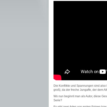
Die Konflikte und Spannungen sind also kl
groß), da der freche Jungaffe, der dem A
Wo nun beginnt man als Autor, diese Ges
Serie?
Es gibt zwei Arten von ersten Folgen bz