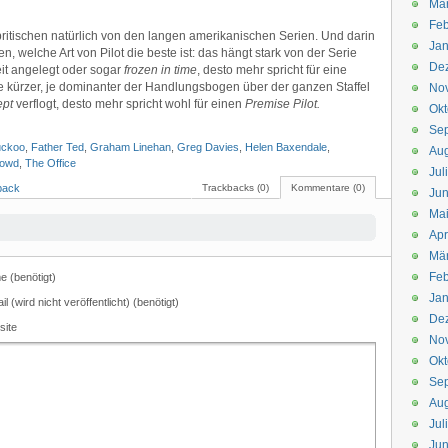
Mä
Feb
ritischen natürlich von den langen amerikanischen Serien. Und darin
Jan
en, welche Art von Pilot die beste ist: das hängt stark von der Serie
De
eit angelegt oder sogar
frozen in time
, desto mehr spricht für eine
 Je kürzer, je dominanter der Handlungsbogen über der ganzen Staffel
No
ept
verflogt, desto mehr spricht wohl für einen
Premise Pilot.
Okt
Se
ckoo
,
Father Ted
,
Graham Linehan
,
Greg Davies
,
Helen Baxendale
,
Aug
rowd
,
The Office
Jul
back
Trackbacks (0)
Kommentare (0)
Jun
Ma
Apr
Mä
Feb
 (benötigt)
Jan
il (wird nicht veröffentlicht) (benötigt)
De
site
No
Okt
Se
Aug
Jul
Jun