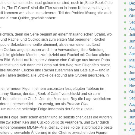
uf eine einsame irische Insel gekommen sind, noch in „Black Books“ die
De
n „The IT Crowd“ sind die ITler schon in ihrem Kellerverschlag, als
No
mit kommen wir schon zum cleveren Teil der Problemlösung, die auch
Okt
und Kieron Quirke, gewählt haben:
Se
.
Aug
sichtlich, denn die Serie beginnt an einem thailändischen Strand, wo
Jul
et und Rachel und Cuckoo sich zum ersten Mal begegnen: Rachel
Jun
t die Sekretärinnenbrille abnimmt, als es von einem äußerst
Ma
n Cuckoo angesprochen wird: ihre Verwandlung, ihre Befreiung
Apr
 sich im gleichen Moment zurückzieht und Rachel mit Cuckoo alleine
n Bild. Schnitt auf Ken, der zuhause eine Collage aus braven Papa-
Mä
trachtet und sich dann mit Lorna auf den Weg zum Flughafen macht,
Feb
 drei tauchen Cuckoo und Rachel zusammen am Gate auf — und in
Jan
lle Fallen gestellt, alle Stricke gelegt und alle Gruben gegraben, in
De
No
je einer neuen Figur in einem ansonsten festgefügten Tableau (in
Okt
 Manny Bianco, der das „Book of Calm“ verschluckt und so zum
Se
d“ ist es die neue Chefin Jen, der Moss und Roy die Lage verklickern
anderen unterscheidet — zu wenig, um als
Premise Pilot
Aug
um nur eine beliebige Folge innerhalb der Serie zu sein.
Jul
ie erste Folge, sehr schön erzählt und so selbstsicher, dass die Autoren
Jun
hemie zwischen Ken und Cuckoo völlig zu verändern, und zwar durch
Ma
t eingenommene MDMA-Pille. Genau diese Folge ist prompt die beste
Apr
weitere unerwartete Änderung in der Chemie zwischen den Figuren