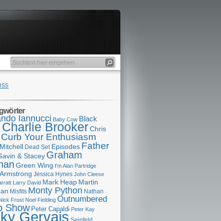
RSS
gwörter
ndo Iannucci
Black
Baby Cow
Charlie Brooker
s
Chris
Curb Your Enthusiasm
Father
Mitchell
Episodes
Dead Set
Graham
Gavin & Stacey
han
Green Wing
I'm Alan Partridge
 Armstrong
Jessica Hynes
John Cleese
Mark Heap
Martin
arratt
Larry David
Monty Python
man
Misfits
Nathan
Outnumbered
Nick Frost
Noel Fielding
p Show
Peter Capaldi
Peter Kay
cky Gervais
Seinfeld