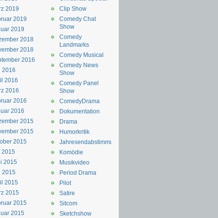
rz 2019
Clip Show
ruar 2019
Comedy Chat
Show
uar 2019
Comedy
zember 2018
Landmarks
vember 2018
Comedy Musical
ptember 2016
Comedy News
i 2016
Show
il 2016
Comedy Panel
rz 2016
Show
ruar 2016
ComedyDrama
uar 2016
Dokumentation
zember 2015
Drama
vember 2015
Humorkritik
ober 2015
Jahresendabstimmung
i 2015
Komödie
i 2015
Musikvideo
i 2015
Period Drama
il 2015
Pilot
rz 2015
Satire
ruar 2015
Sitcom
uar 2015
Sketchshow