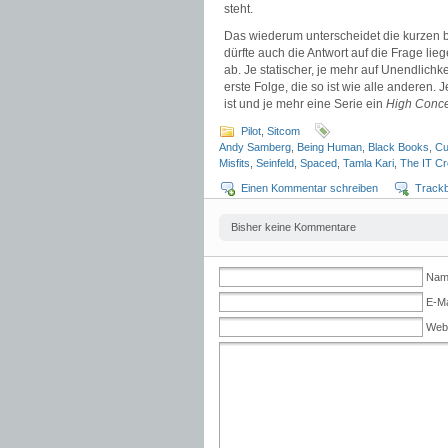
steht.
Das wiederum unterscheidet die kurzen b
dürfte auch die Antwort auf die Frage lieg
ab. Je statischer, je mehr auf Unendlichk
erste Folge, die so ist wie alle anderen.
ist und je mehr eine Serie ein
High Conc
Pilot
,
Sitcom
Andy Samberg
,
Being Human
,
Black Books
,
Cu
Misfits
,
Seinfeld
,
Spaced
,
Tamla Kari
,
The IT C
Einen Kommentar schreiben
Track
Bisher keine Kommentare
Name
E-Ma
Web