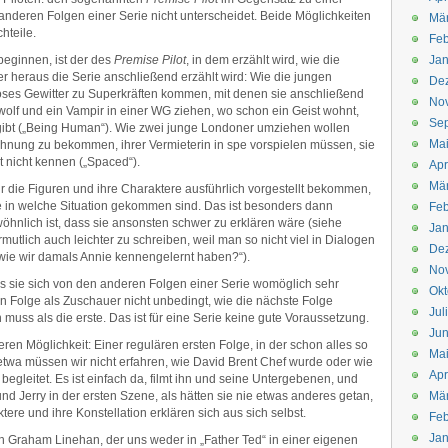
 anderen Folgen einer Serie nicht unterscheidet. Beide Möglichkeiten
Mä
hteile.
Feb
beginnen, ist der des
Premise Pilot
, in dem erzählt wird, wie die
Jan
r heraus die Serie anschließend erzählt wird: Wie die jungen
De
eriöses Gewitter zu Superkräften kommen, mit denen sie anschließend
No
lf und ein Vampir in einer WG ziehen, wo schon ein Geist wohnt,
Se
rgibt („Being Human“). Wie zwei junge Londoner umziehen wollen
Ma
nung zu bekommen, ihrer Vermieterin in spe vorspielen müssen, sie
t nicht kennen („Spaced“).
Apr
Mä
ir die Figuren und ihre Charaktere ausführlich vorgestellt bekommen,
e in welche Situation gekommen sind. Das ist besonders dann
Feb
öhnlich ist, dass sie ansonsten schwer zu erklären wäre (siehe
Jan
rmutlich auch leichter zu schreiben, weil man so nicht viel in Dialogen
De
 wie wir damals Annie kennengelernt haben?“).
No
s sie sich von den anderen Folgen einer Serie womöglich sehr
Okt
n Folge als Zuschauer nicht unbedingt, wie die nächste Folge
Jul
n muss als die erste. Das ist für eine Serie keine gute Voraussetzung.
Jun
ren Möglichkeit: Einer regulären ersten Folge, in der schon alles so
Ma
e“ etwa müssen wir nicht erfahren, wie David Brent Chef wurde oder wie
Apr
egleitet. Es ist einfach da, filmt ihn und seine Untergebenen, und
e und Jerry in der ersten Szene, als hätten sie nie etwas anderes getan,
Mä
ere und ihre Konstellation erklären sich aus sich selbst.
Feb
Jan
ch Graham Linehan, der uns weder in „Father Ted“ in einer eigenen