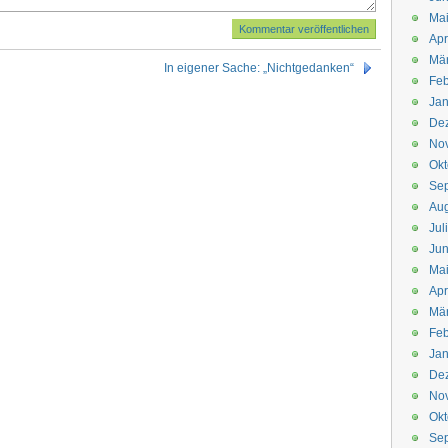
Mai
Apr
Mär
In eigener Sache: „Nichtgedanken“
Feb
Jan
De
No
Okt
Se
Aug
Jul
Jun
Ma
Apr
Mä
Feb
Jan
De
No
Okt
Se