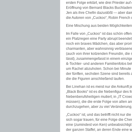
ersten Folge erklärt, wie drei Priester a
Eröffnung von Bernard Blacks Buchladen. I
Jen als ihre Chefin dazustößt — aber da
die Autoren von „Cuckoo“, Robin French 
Eine Mischung aus beiden Möglichkeiten
Im Falle von „Cuckoo“ ist das schön offen
ein Platzregen eine Party abrupt beend
noch ein braves Mädchen, das aber promp
charmanten, aber wahnsinnig verblasene
(auch von ihrer kotzenden Freundin, die
lässt), zusammengefasst in einem einzige
&-Tochter- und anderen Familienfotos be
um Rachel abzuholen. Schon bei Minute
der fünften, sechsten Szene sind bereits a
die die Figuren anschließend laufen.
Bei Linehan ist es meist nur die Ankunft 
„Black Books“ ist es die Nebenfigur des
Nebenberufsheiligen mutiert, in „IT Crow
müssen), die die erste Folge von allen 
durchzugehen, aber zu viel Veränderung, 
„Cuckoo“ ist, und das betrifft nicht nur d
sich sogar trauen, für eine Folge die C
eine (zumindest von Ken) unbeabsichtig
der ganzen Staffel, an deren Ende eine 