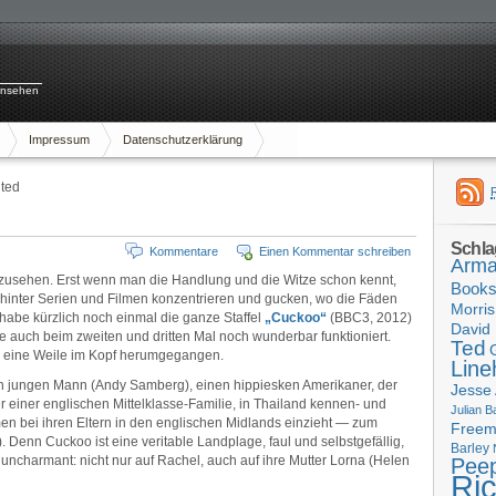
rnsehen
Impressum
Datenschutzerklärung
ited
Schla
Kommentare
Einen Kommentar schreiben
Arma
 anzusehen. Erst wenn man die Handlung und die Witze schon kennt,
Book
hinter Serien und Filmen konzentrieren und gucken, wo die Fäden
Morris
habe kürzlich noch einmal die ganze Staffel
„Cuckoo“
(BBC3, 2012)
David 
ie auch beim zweiten und dritten Mal noch wunderbar funktioniert.
Ted
ch eine Weile im Kopf herumgegangen.
Line
en jungen Mann (Andy Samberg), einen hippiesken Amerikaner, der
Jesse
r einer englischen Mittelklasse-Familie, in Thailand kennen- und
Julian B
en bei ihren Eltern in den englischen Midlands einzieht — zum
Free
. Denn Cuckoo ist eine veritable Landplage, faul und selbstgefällig,
Barley
uncharmant: nicht nur auf Rachel, auch auf ihre Mutter Lorna (Helen
Pee
Ri