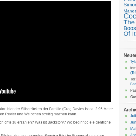
Simo
Mang
Coo
The
Boos
Of It
Neue
Tyl
tom
(Tei
Tor
Ba
Pas
Gus
ar: hier der Silberrücken der Familie (Greg Davies ist ca. 2,95 Meter
Archi
lten Revier und Weibchen streitig machen kann.
Jul
chichte zu erzählen? Was ist Backstory? Wo beginnt die eigentliche
Jun
Ma
Apr
w. Piloten: den sogenannten
Premise Pilot
im Gegensatz zu einer