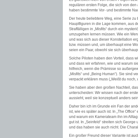
regulären ersten Folge, die sich von den
haben bestimmte Vor- und bestimmte Nac
Der heute beliebtere Weg, eine Serie zu 
Hauptfiguren in die Lage kommen, aus de
Straffälligen in „Misfits“ durch ein myst
umzugehen lernen müssen. Wie ein Werwo
und was sich aus dieser Konstellation e
bzw. müssen und, um überhaupt eine Woh
seien ein Paar, obwohl sie sich überhaup
Solche Piloten haben den Vorteil, dass w
und dass wir erfahren, wie und warum si
hilfreich, wenn die Prämisse so außergew
„Misfits“ und „Being Human“). Sie sind ve
verpackt erklären muss („Weißt du noch,
Sie haben aber den großen Nachteil, das
unterscheiden: Wir wissen nach der erste
aussieht, weil sie konzeptuell anders sei
Daher bin ich im Grunde ein Fan der ande
ist, wie es später auch ist. In „The Offic
und warum ein Kamerateam ihn im Alltag b
gut ist. In „Seinfeld“ streiten sich Georg
und das haben sie auch nicht. Die Charakt
Ein großer Freund dieser Variante ist au