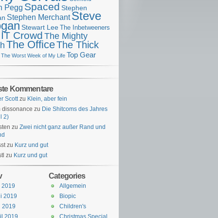
Spaced
n Pegg
Stephen
Steve
Stephen Merchant
an
gan
Stewart Lee
The Inbetweeners
 IT Crowd
The Mighty
The Office
The Thick
h
Top Gear
The Worst Week of My Life
ste Kommentare
er Scott
zu
Klein, aber fein
 dissonance
zu
Die Shitcoms des Jahres
l 2)
sten
zu
Zwei nicht ganz außer Rand und
nd
st
zu
Kurz und gut
tl
zu
Kurz und gut
v
Categories
i 2019
Allgemein
i 2019
Biopic
i 2019
Children's
il 2019
Christmas Special