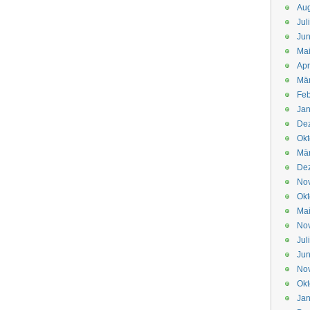
Aug
Jul
Jun
Ma
Apr
Mä
Feb
Jan
De
Okt
Mä
De
No
Okt
Ma
No
Jul
Jun
No
Okt
Jan