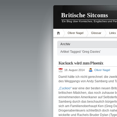
Britische Sitcoms
Ein Blog über Komisches, Englisches und Fe
Oliver Nagel
Glossar
Links
Archiv
Artikel Tagged ‘Greg Davies’
Kuckuck wird zum Phoenix
18. August 2014
Oliver Nagel
Damit hätte ich nicht gerechnet: die zweit
des Weggangs von Andy Samberg und Ta
„Cuckoo“
war eine der besten neuen Brit
britischen Mädchen, das noch zuhause be
einnehmenden Amerikaner auf Selbsterfah
Samberg durch das beschaulich bürgerlic
sich am Familienoberhaupt Ken (Greg Da
Drogenabenteuers schließlich doch nahe
wickelte und Rachels Bruder Dylan (Tyge