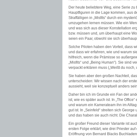
Der heute beliebtere Weg, eine Serie zu 
Hauptfiguren in die Lage kommen, aus de
Straffälligen in „Misfits“ durch ein myst
umzugehen lernen müssen. Wie ein Werwo
und was sich aus dieser Konstellation e
bzw. müssen und, um überhaupt eine Woh
seien ein Paar, obwohl sie sich überhaup
Solche Piloten haben den Vorteil, dass w
und dass wir erfahren, wie und warum si
hilfreich, wenn die Prämisse so außergew
„Misfits“ und „Being Human“). Sie sind ve
verpackt erklären muss („Weißt du noch,
Sie haben aber den großen Nachteil, das
unterscheiden: Wir wissen nach der erste
aussieht, weil sie konzeptuell anders sei
Daher bin ich im Grunde ein Fan der ande
ist, wie es später auch ist. In „The Offic
und warum ein Kamerateam ihn im Alltag b
gut ist. In „Seinfeld“ streiten sich Georg
und das haben sie auch nicht. Die Charakt
Ein großer Freund dieser Variante ist au
ersten Folge erklärt, wie drei Priester a
Eröffnung von Bernard Blacks Buchladen. I