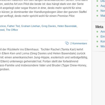
ritischen natürlich von den langen amerikanischen Serien. Und darin
De
en, welche Art von Pilot die beste ist: das hängt stark von der Serie
Aug
eit angelegt oder sogar
frozen in time
, desto mehr spricht für eine
No
 Je kürzer, je dominanter der Handlungsbogen über der ganzen Staffel
Ma
ept
verflogt, desto mehr spricht wohl für einen
Premise Pilot.
ckoo
,
Father Ted
,
Graham Linehan
,
Greg Davies
,
Helen Baxendale
,
Meta
rowd
,
The Office
An
Ein
Ko
2 Kommentare
Wor
it der Rückkehr ins Elternhaus: Tochter Rachel (Tamla Kari) kehrt
en Eltern Ken und Lorna (Greg Davies und Helen Baxendale) zurück
mit: einen amerikanischen Jung-Hippie, esoterisch und selbstgefällig,
ltern) unterwegs geheiratet hat. Fortan stellt der fortwährend
lass
-Familie und insbesondere Vater und Bruder (Tyger Drew-Honey,
proben.