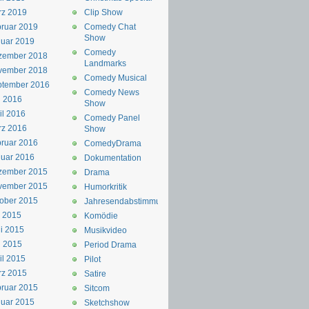
rz 2019
Clip Show
ruar 2019
Comedy Chat
Show
uar 2019
Comedy
zember 2018
Landmarks
vember 2018
Comedy Musical
ptember 2016
Comedy News
i 2016
Show
il 2016
Comedy Panel
rz 2016
Show
ruar 2016
ComedyDrama
uar 2016
Dokumentation
zember 2015
Drama
vember 2015
Humorkritik
ober 2015
Jahresendabstimmung
i 2015
Komödie
i 2015
Musikvideo
i 2015
Period Drama
il 2015
Pilot
rz 2015
Satire
ruar 2015
Sitcom
uar 2015
Sketchshow