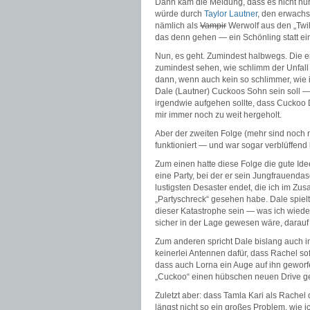
Dann kam die Meldung, dass es nicht nur
würde durch
Taylor Lautner
, den erwach
nämlich als
Vampir
Werwolf aus den „Twili
das denn gehen — ein Schönling statt ei
Nun, es geht. Zumindest halbwegs. Die er
zumindest sehen, wie schlimm der Unfall 
dann, wenn auch kein so schlimmer, wie ich
Dale (Lautner) Cuckoos Sohn sein soll — 
irgendwie aufgehen sollte, dass Cuckoo D
mir immer noch zu weit hergeholt.
Aber der zweiten Folge (mehr sind noch n
funktioniert — und war sogar verblüffend
Zum einen hatte diese Folge die gute Idee
eine Party, bei der er sein Jungfrauendas
lustigsten Desaster endet, die ich im Z
„Partyschreck“ gesehen habe. Dale spielt
dieser Katastrophe sein — was ich wieder
sicher in der Lage gewesen wäre, darauf z
Zum anderen spricht Dale bislang auch i
keinerlei Antennen dafür, dass Rachel so
dass auch Lorna ein Auge auf ihn geworf
„Cuckoo“ einen hübschen neuen Drive g
Zuletzt aber: dass Tamla Kari als Rachel 
längst nicht so ein großes Problem, wie i