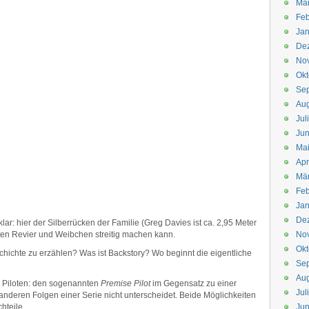
Mä
Feb
Jan
De
No
Okt
Se
Aug
Jul
Jun
Ma
Apr
Mä
Feb
Jan
De
ar: hier der Silberrücken der Familie (Greg Davies ist ca. 2,95 Meter
lten Revier und Weibchen streitig machen kann.
No
Okt
chichte zu erzählen? Was ist Backstory? Wo beginnt die eigentliche
Se
Aug
w. Piloten: den sogenannten
Premise Pilot
im Gegensatz zu einer
Jul
 anderen Folgen einer Serie nicht unterscheidet. Beide Möglichkeiten
hteile.
Jun