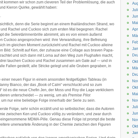
mit kommen wir schon zum cleveren Teil der Problemlösung, die auch
Aug
und Kieron Quirke, gewählt haben:
Jul
.
Jun
Ma
sichtlich, denn die Serie beginnt an einem thailändischen Strand, wo
et und Rachel und Cuckoo sich zum ersten Mal begegnen: Rachel
Apr
t die Sekretärinnenbrille abnimmt, als es von einem äußerst
Mä
n Cuckoo angesprochen wird: ihre Verwandlung, ihre Befreiung
Feb
 sich im gleichen Moment zurückzieht und Rachel mit Cuckoo alleine
Jan
n Bild. Schnitt auf Ken, der zuhause eine Collage aus braven Papa-
De
trachtet und sich dann mit Lorna auf den Weg zum Flughafen macht,
 drei tauchen Cuckoo und Rachel zusammen am Gate auf — und in
Okt
lle Fallen gestellt, alle Stricke gelegt und alle Gruben gegraben, in
Mä
De
je einer neuen Figur in einem ansonsten festgefügten Tableau (in
No
 Manny Bianco, der das „Book of Calm“ verschluckt und so zum
Okt
d“ ist es die neue Chefin Jen, der Moss und Roy die Lage verklickern
Ma
anderen unterscheidet — zu wenig, um als
Premise Pilot
um nur eine beliebige Folge innerhalb der Serie zu sein.
No
Jul
ie erste Folge, sehr schön erzählt und so selbstsicher, dass die Autoren
Jun
hemie zwischen Ken und Cuckoo völlig zu verändern, und zwar durch
t eingenommene MDMA-Pille. Genau diese Folge ist prompt die beste
No
weitere unerwartete Änderung in der Chemie zwischen den Figuren
Okt
Jan