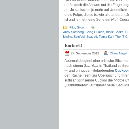
Das wiederum unterscheidet die kurzen b
dürfte auch die Antwort auf die Frage lieg
ab. Je statischer, je mehr auf Unendlichk
erste Folge, die so ist wie alle anderen.
ist und je mehr eine Serie ein
High Conc
Pilot
,
Sitcom
Andy Samberg
,
Being Human
,
Black Books
,
Cu
Misfits
,
Seinfeld
,
Spaced
,
Tamla Kari
,
The IT C
Kuckuck!
27. September 2012
Oliver Nagel
Abermals beginnt eine britische Sitcom m
nach einem
Gap Year
in Thailand zu ihr
— und bringt den titelgebenden
Cuckoo
den Rachel (sehr zur Überraschung ihrer E
süffisant grinsende Cuckoo die
Middle C
„Outnumbered“) auf immer neue Gedulds