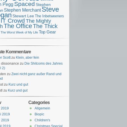
Spaced
n Pegg
Stephen
Steve
Stephen Merchant
an
gan
Stewart Lee
The Inbetweeners
 IT Crowd
The Mighty
The Office
The Thick
h
Top Gear
The Worst Week of My Life
ste Kommentare
er Scott
zu
Klein, aber fein
 dissonance
zu
Die Shitcoms des Jahres
l 2)
sten
zu
Zwei nicht ganz außer Rand und
nd
st
zu
Kurz und gut
tl
zu
Kurz und gut
v
Categories
i 2019
Allgemein
i 2019
Biopic
i 2019
Children's
il 2019
Christmas Special