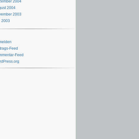
zember 2004
ust 2004
vember 2003
i 2003
melden
trags-Feed
mmentar-Feed
dPress.org