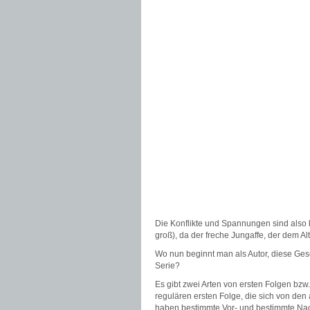
Die Konflikte und Spannungen sind also kl
groß), da der freche Jungaffe, der dem A
Wo nun beginnt man als Autor, diese Ges
Serie?
Es gibt zwei Arten von ersten Folgen bz
regulären ersten Folge, die sich von den
haben bestimmte Vor- und bestimmte Nac