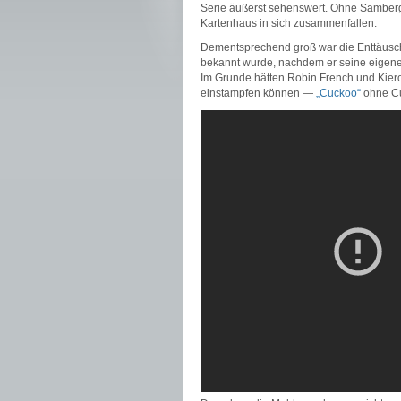
Serie äußerst sehenswert. Ohne Samberg 
Kartenhaus in sich zusammenfallen.
Dementsprechend groß war die Enttäus
bekannt wurde, nachdem er seine eigen
Im Grunde hätten Robin French und Kieron
einstampfen können —
„Cuckoo“
ohne Cu