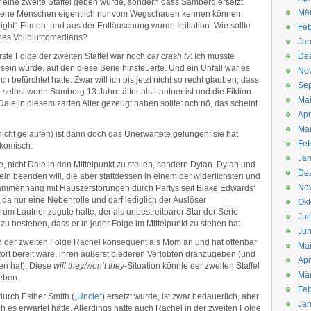
 eine zweite Staffel geben würde, sondern dass Samberg ersetzt
Mä
sene Menschen eigentlich nur vom Wegschauen kennen können:
ght“-Filmen, und aus der Enttäuschung wurde Irritiation. Wie sollte
Feb
nes Vollblutcomedians?
Jan
ste Folge der zweiten Staffel war noch
car crash tv
: Ich musste
De
sein würde, auf den diese Serie hinsteuerte. Und ein Unfall war es
No
 befürchtet hatte. Zwar will ich bis jetzt nicht so recht glauben, dass
Se
selbst wenn Samberg 13 Jahre älter als Lautner ist und die Fiktion
Ma
ale in diesem zarten Alter gezeugt haben sollte: och nö, das scheint
Apr
Mä
icht gelaufen) ist dann doch das Unerwartete gelungen: sie hat
Feb
 komisch.
Jan
, nicht Dale in den Mittelpunkt zu stellen, sondern Dylan. Dylan und
De
ein beenden will, die aber stattdessen in einem der widerlichsten und
No
usammenhang mit Hauszerstörungen durch Partys seit Blake Edwards‘
 da nur eine Nebenrolle und darf lediglich der Auslöser
Okt
um Lautner zugute halte, der als unbestreitbarer Star der Serie
Jul
u bestehen, dass er in jeder Folge im Mittelpunkt zu stehen hat.
Jun
n der zweiten Folge Rachel konsequent als Mom an und hat offenbar
Ma
fort bereit wäre, ihren äußerst biederen Verlobten dranzugeben (und
Apr
en hat). Diese
will they/won’t they
-Situation könnte der zweiten Staffel
Mä
eben.
Feb
durch Esther Smith (
„Uncle“
) ersetzt wurde, ist zwar bedauerlich, aber
Jan
ch es erwartet hätte. Allerdings hatte auch Rachel in der zweiten Folge