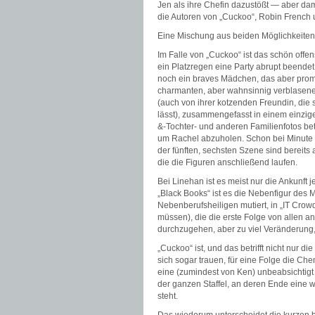
Jen als ihre Chefin dazustößt — aber da
die Autoren von „Cuckoo“, Robin French 
Eine Mischung aus beiden Möglichkeiten
Im Falle von „Cuckoo“ ist das schön offen
ein Platzregen eine Party abrupt beend
noch ein braves Mädchen, das aber promp
charmanten, aber wahnsinnig verblasene
(auch von ihrer kotzenden Freundin, die
lässt), zusammengefasst in einem einzige
&-Tochter- und anderen Familienfotos be
um Rachel abzuholen. Schon bei Minute
der fünften, sechsten Szene sind bereits a
die die Figuren anschließend laufen.
Bei Linehan ist es meist nur die Ankunft 
„Black Books“ ist es die Nebenfigur des
Nebenberufsheiligen mutiert, in „IT Crow
müssen), die die erste Folge von allen 
durchzugehen, aber zu viel Veränderung, 
„Cuckoo“ ist, und das betrifft nicht nur d
sich sogar trauen, für eine Folge die C
eine (zumindest von Ken) unbeabsichtig
der ganzen Staffel, an deren Ende eine 
steht.