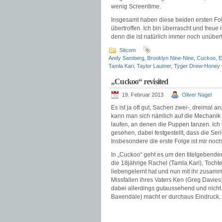
wenig Screentime.
Insgesamt haben diese beiden ersten Fol
übertroffen. Ich bin überrascht und freue
denn die ist natürlich immer noch unüber
Sitcom
Andy Samberg
,
Brooklyn Nine-Nine
,
Cuckoo
,
E
Tamla Kari
,
Taylor Lautner
,
Tyger Drew-Honey
„Cuckoo“ revisited
19. Februar 2013
Oliver Nagel
Es ist ja oft gut, Sachen zwei-, dreimal
kann man sich nämlich auf die Mechanik 
laufen, an denen die Puppen tanzen. Ich 
gesehen, dabei festgestellt, dass die Ser
Insbesondere die erste Folge ist mir no
In „Cuckoo“ geht es um den titelgebend
die 18jährige Rachel (Tamla Kari), Tochte
liebengelernt hat und nun mit ihr zusamm
Missfallen ihres Vaters Ken (Greg Davies)
dabei allerdings gutaussehend und nicht 
Baxendale) macht er durchaus Eindruck.