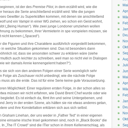
Mai
beginnen, ist der des
Premise Pilot
, in dem erzählt wird, wie die
Apr
r heraus die Serie anschließend erzählt wird: Wie die jungen
eriöses Gewitter zu Superkräften kommen, mit denen sie anschließend
Mär
lf und ein Vampir in einer WG ziehen, wo schon ein Geist wohnt,
Feb
rgibt („Being Human“). Wie zwei junge Londoner umziehen wollen
Jan
nung zu bekommen, ihrer Vermieterin in spe vorspielen müssen, sie
De
t nicht kennen („Spaced“).
No
ir die Figuren und ihre Charaktere ausführlich vorgestellt bekommen,
Okt
e in welche Situation gekommen sind. Das ist besonders dann
Se
öhnlich ist, dass sie ansonsten schwer zu erklären wäre (siehe
rmutlich auch leichter zu schreiben, weil man so nicht viel in Dialogen
Aug
 wie wir damals Annie kennengelernt haben?“).
Jul
s sie sich von den anderen Folgen einer Serie womöglich sehr
Jun
n Folge als Zuschauer nicht unbedingt, wie die nächste Folge
Ma
n muss als die erste. Das ist für eine Serie keine gute Voraussetzung.
Apr
ren Möglichkeit: Einer regulären ersten Folge, in der schon alles so
Mä
e“ etwa müssen wir nicht erfahren, wie David Brent Chef wurde oder wie
Feb
egleitet. Es ist einfach da, filmt ihn und seine Untergebenen, und
Jan
e und Jerry in der ersten Szene, als hätten sie nie etwas anderes getan,
De
ere und ihre Konstellation erklären sich aus sich selbst.
No
ch Graham Linehan, der uns weder in „Father Ted“ in einer eigenen
Okt
uf eine einsame irische Insel gekommen sind, noch in „Black Books“ die
n „The IT Crowd“ sind die ITler schon in ihrem Kellerverschlag, als
Se