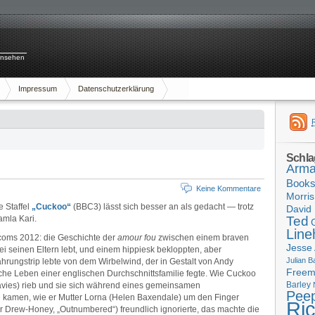
rnsehen
Impressum
Datenschutzerklärung
Schla
Arma
Book
Keine Kommentare
Morris
e Staffel
„Cuckoo“
(BBC3) lässt sich besser an als gedacht — trotz
David 
mla Kari.
Ted
Line
coms 2012: die Geschichte der
amour fou
zwischen einem braven
Jesse
i seinen Eltern lebt, und einem hippiesk bekloppten, aber
Julian B
rungstrip lebte von dem Wirbelwind, der in Gestalt von Andy
Free
he Leben einer englischen Durchschnittsfamilie fegte. Wie Cuckoo
Barley
vies) rieb und sie sich während eines gemeinsamen
Pee
 kamen, wie er Mutter Lorna (Helen Baxendale) um den Finger
Ri
r Drew-Honey, „Outnumbered“) freundlich ignorierte, das machte die