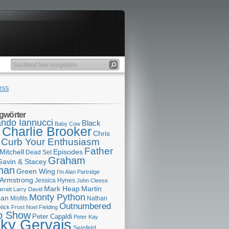
RSS
gwörter
ndo Iannucci
Black
Baby Cow
Charlie Brooker
s
Chris
Curb Your Enthusiasm
Father
Mitchell
Episodes
Dead Set
Graham
Gavin & Stacey
han
Green Wing
I'm Alan Partridge
 Armstrong
Jessica Hynes
John Cleese
Mark Heap
Martin
arratt
Larry David
Monty Python
man
Misfits
Nathan
Outnumbered
Nick Frost
Noel Fielding
p Show
Peter Capaldi
Peter Kay
cky Gervais
Seinfeld