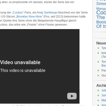
aber, so prophezeite ich damals, würde die Serie wie ein
Simo
Mang
Coo
chung der
„Cuckoo“
-Fans, als
Andy Sambergs
Abschied von der Serie
The
e US-Sitcom
„Brooklyn Nine-Nine“
(Fox, seit 2013) bekommen hatte.
 Quirke ihre Serie ohne die titelgebende Hauptfigur gleich
Boos
ckoo, das wäre wie „Frasier“ ohne Frasier gewesen.
Of It
Neue
Tyl
tom
(Tei
Tor
Ba
Pas
Gus
Archi
Jul
Jun
Ma
Apr