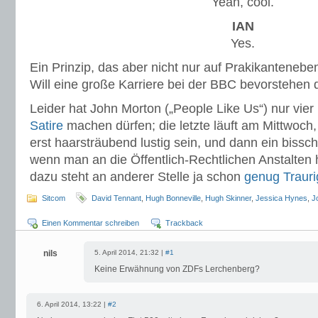
Yeah, cool.
IAN
Yes.
Ein Prinzip, das aber nicht nur auf Prakikanteneben
Will eine große Karriere bei der BBC bevorstehen d
Leider hat John Morton („People Like Us“) nur vier
Satire
machen dürfen; die letzte läuft am Mittwoch,
erst haarsträubend lustig sein, und dann ein bissc
wenn man an die Öffentlich-Rechtlichen Anstalten 
dazu steht an anderer Stelle ja schon
genug Trauri
Sitcom
David Tennant
,
Hugh Bonneville
,
Hugh Skinner
,
Jessica Hynes
,
J
Einen Kommentar schreiben
Trackback
nils
5. April 2014, 21:32 |
#1
Keine Erwähnung von ZDFs Lerchenberg?
6. April 2014, 13:22 |
#2