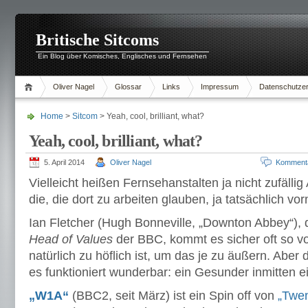
Britische Sitcoms
Ein Blog über Komisches, Englisches und Fernsehen
Oliver Nagel
Glossar
Links
Impressum
Datenschutzer
Home
>
Sitcom
> Yeah, cool, brilliant, what?
Yeah, cool, brilliant, what?
5. April 2014
Oliver Nagel
Komment
Vielleicht heißen Fernsehanstalten ja nicht zufällig 
die, die dort zu arbeiten glauben, ja tatsächlich v
Ian Fletcher (Hugh Bonneville, „Downton Abbey“), 
Head of Values
der BBC, kommt es sicher oft so v
natürlich zu höflich ist, um das je zu äußern. Aber 
es funktioniert wunderbar: ein Gesunder inmitten e
„W1A“
(BBC2, seit März) ist ein Spin off von
„Twen