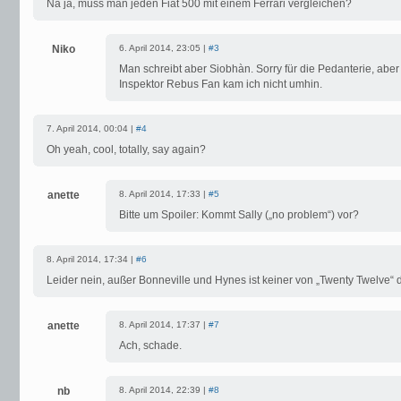
Na ja, muss man jeden Fiat 500 mit einem Ferrari vergleichen?
Niko
6. April 2014, 23:05 |
#3
Man schreibt aber Siobhàn. Sorry für die Pedanterie, aber
Inspektor Rebus Fan kam ich nicht umhin.
7. April 2014, 00:04 |
#4
Oh yeah, cool, totally, say again?
anette
8. April 2014, 17:33 |
#5
Bitte um Spoiler: Kommt Sally („no problem“) vor?
8. April 2014, 17:34 |
#6
Leider nein, außer Bonneville und Hynes ist keiner von „Twenty Twelve“ 
anette
8. April 2014, 17:37 |
#7
Ach, schade.
nb
8. April 2014, 22:39 |
#8