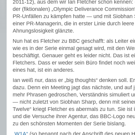
2011-12), aus dem wir Ian Fletcher schon kennen: 
der (fiktionalen) „Olympic Deliverance Commission“
PR-Unfällen zu kämpfen hatte — und mit Siobhan 
einer PR-Managerin, die in erster Linie durch leer
Ahnungslosigkeit glänzte.
Nun hat es Fletcher zu BBC geschafft: als Leiter ein
wie es in der Serie einmal gesagt wird, mit den W
beschäftigt. Genauer geht es leider nicht. Das ist 
Fletchers. Dass er weder sein Büro findet noch we
eines hat, ist ein anderes.
Ian weiß nur, dass er „big thoughts“ denken soll. E
dazu. Denn ein Meeting jagt das nächste, und auf
mehr Phrasen gedroschen, Verständnis simuliert u
— nicht zuletzt von Siobhan Sharp, denn mit sein
Twelve“ kriegt Fletcher es abermals zu tun. Sie ist
und die Versuche ihrer Agentur, das BBC-Logo neu
zu den schönsten Momenten der Serie bislang.
„W1A“
(so benannt nach der Anschrift des neuen H