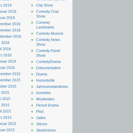
rz 2019
Clip Show
ruar 2019
Comedy Chat
Show
uar 2019
Comedy
zember 2018
Landmarks
vember 2018
Comedy Musical
ptember 2016
Comedy News
i 2016
Show
il 2016
Comedy Panel
rz 2016
Show
ruar 2016
ComedyDrama
uar 2016
Dokumentation
zember 2015
Drama
vember 2015
Humorkritik
ober 2015
Jahresendabstimmung
i 2015
Komödie
i 2015
Musikvideo
i 2015
Period Drama
il 2015
Pilot
rz 2015
Satire
ruar 2015
Sitcom
uar 2015
Sketchshow