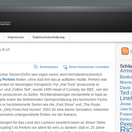
rnsehen
Impressum
Datenschutzerklärung
 R.I.P.
Schla
Kommentare
Einen Kommentar schreiben
Arma
scher Sitcom-DVDs sein eigen nennt, wird höchstwahrscheinlich
Book
y Perkins
finden, ohne daß ihm das je auffallen müßte. Perkins war
Morris
nten im Vereinigten Königreich: Für „Hat Trick“ produzierte er
David 
You“ und „Father Ted“, wurde 1995 Head of Comedy der BBC, von der
Ted
rhin produzieren zu dürfen. Nichtdestoweniger verzweifelte er bald an
Line
gets sowie der tiefsitzenden Geringschätzung des komischen Fachs
Jesse
te er hochdekorierte Serien wie die „Fast Show“ und „The Royle
Julian B
n „Only Fools And Horses“ 2001 für eine kleine Sensation; nebenbei
Free
übernahm untergeordnete Rollen vor der Kamera.
Barley
tungen für das Land des Lachens (erwähnt seien an dieser Stelle
Pee
Ri
pling“) ist Perkins vor allem für eins zu danken: daß er, 25 Jahre