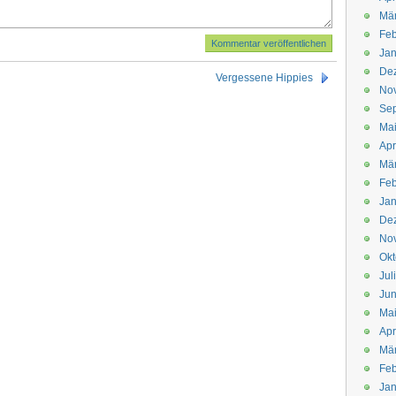
Mä
Feb
Jan
De
Vergessene Hippies
No
Se
Ma
Apr
Mä
Feb
Jan
De
No
Okt
Jul
Jun
Ma
Apr
Mä
Feb
Jan