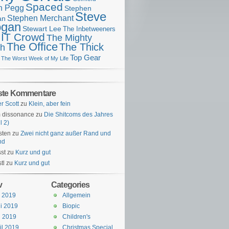
Spaced
n Pegg
Stephen
Steve
Stephen Merchant
an
gan
Stewart Lee
The Inbetweeners
 IT Crowd
The Mighty
The Office
The Thick
h
Top Gear
The Worst Week of My Life
ste Kommentare
er Scott
zu
Klein, aber fein
 dissonance
zu
Die Shitcoms des Jahres
l 2)
sten
zu
Zwei nicht ganz außer Rand und
nd
st
zu
Kurz und gut
tl
zu
Kurz und gut
v
Categories
i 2019
Allgemein
i 2019
Biopic
i 2019
Children's
il 2019
Christmas Special