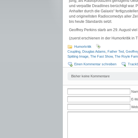
jung, als Radioproduzent genügend Gedu
und verpaßte Deadlines berüchtigt war. Pe
Anhalter durch die Galaxis“ fertigzustell
und originellsten Radiocomedys aller Z
bis heute Standards setzt.
Geoffrey Perkins starb am 29. August viel
(zuerst erschienen in der Humorkritik in
Humorkritik
Coupling
,
Douglas Adams
,
Father Ted
,
Geoffre
Spitting Image
,
The Fast Show
,
The Royle Fami
Einen Kommentar schreiben
Track
Bisher keine Kommentare
Name
E-Ma
Web