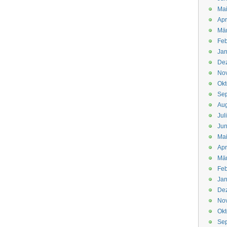
Mai
Apr
Mär
Feb
Jan
De
No
Okt
Se
Aug
Jul
Jun
Ma
Apr
Mä
Feb
Jan
De
No
Okt
Se