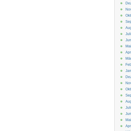
De
No
Okt
Se
Aug
Jul
Jun
Ma
Apr
Mä
Feb
Jan
De
No
Okt
Se
Aug
Jul
Jun
Ma
Apr