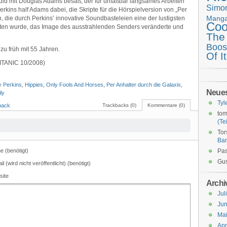
ld mit Douglas Adams besaß, der für unfaßbar langsames Arbeiten
Simo
rkins half Adams dabei, die Skripte für die Hörspielversion von „Per
Mang
en, die durch Perkins’ innovative Soundbasteleien eine der lustigsten
Coo
eiten wurde, das Image des ausstrahlenden Senders veränderte und
The
Boos
 zu früh mit 55 Jahren.
Of It
 TITANIC 10/2008)
y Perkins
,
Hippies
,
Only Fools And Horses
,
Per Anhalter durch die Galaxis
,
Neue
ly
Tyl
back
Trackbacks (0)
Kommentare (0)
tom
(Tei
Tor
Ba
 (benötigt)
Pas
Gus
il (wird nicht veröffentlicht) (benötigt)
site
Archi
Jul
Jun
Ma
Apr