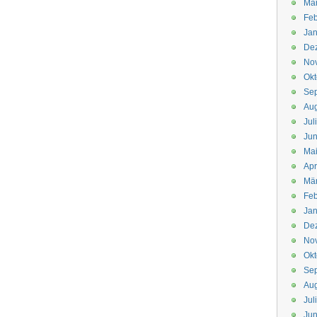
Mä
Feb
Jan
De
No
Okt
Se
Aug
Jul
Jun
Ma
Apr
Mä
Feb
Jan
De
No
Okt
Se
Aug
Jul
Jun