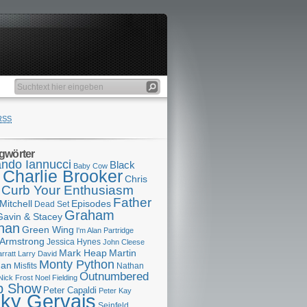
RSS
gwörter
ndo Iannucci
Black
Baby Cow
Charlie Brooker
s
Chris
Curb Your Enthusiasm
Father
Mitchell
Episodes
Dead Set
Graham
Gavin & Stacey
han
Green Wing
I'm Alan Partridge
 Armstrong
Jessica Hynes
John Cleese
Mark Heap
Martin
arratt
Larry David
Monty Python
man
Misfits
Nathan
Outnumbered
Nick Frost
Noel Fielding
p Show
Peter Capaldi
Peter Kay
cky Gervais
Seinfeld