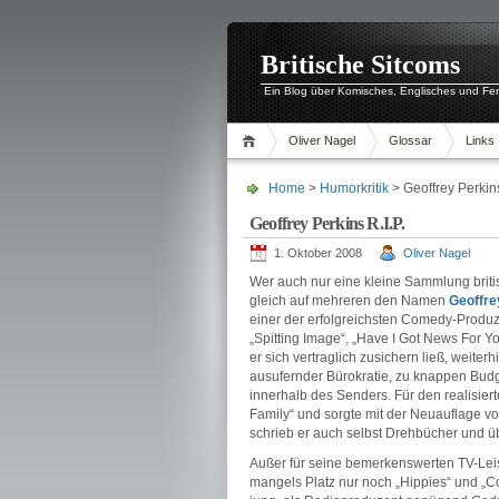
Britische Sitcoms
Ein Blog über Komisches, Englisches und Fe
Oliver Nagel
Glossar
Links
Home
>
Humorkritik
> Geoffrey Perkins
Geoffrey Perkins R.I.P.
1. Oktober 2008
Oliver Nagel
Wer auch nur eine kleine Sammlung briti
gleich auf mehreren den Namen
Geoffre
einer der erfolgreichsten Comedy-Produze
„Spitting Image“, „Have I Got News For 
er sich vertraglich zusichern ließ, weite
ausufernder Bürokratie, zu knappen Bud
innerhalb des Senders. Für den realisier
Family“ und sorgte mit der Neuauflage vo
schrieb er auch selbst Drehbücher und 
Außer für seine bemerkenswerten TV-Leis
mangels Platz nur noch „Hippies“ und „Cou