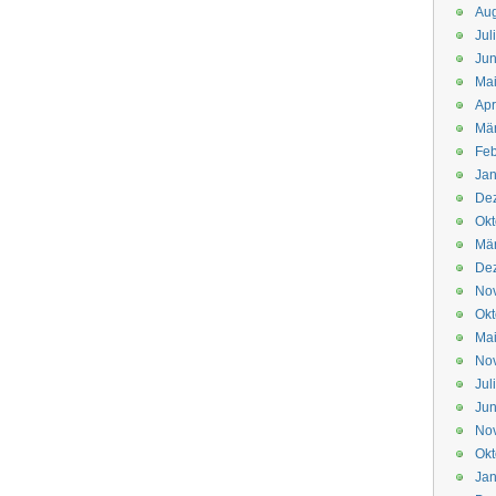
Aug
Jul
Jun
Ma
Apr
Mä
Feb
Jan
De
Okt
Mä
De
No
Okt
Ma
No
Jul
Jun
No
Okt
Jan