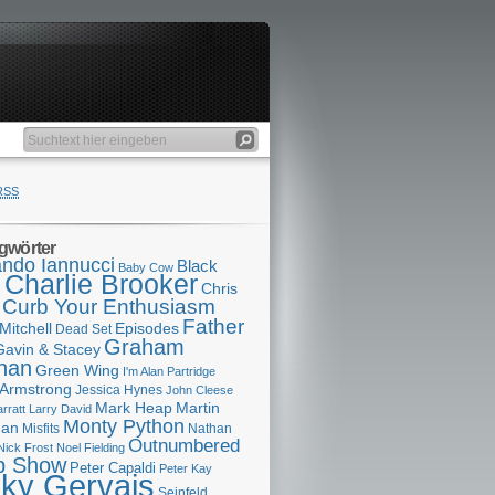
RSS
gwörter
ndo Iannucci
Black
Baby Cow
Charlie Brooker
s
Chris
Curb Your Enthusiasm
Father
Mitchell
Episodes
Dead Set
Graham
Gavin & Stacey
han
Green Wing
I'm Alan Partridge
 Armstrong
Jessica Hynes
John Cleese
Mark Heap
Martin
arratt
Larry David
Monty Python
man
Misfits
Nathan
Outnumbered
Nick Frost
Noel Fielding
p Show
Peter Capaldi
Peter Kay
cky Gervais
Seinfeld