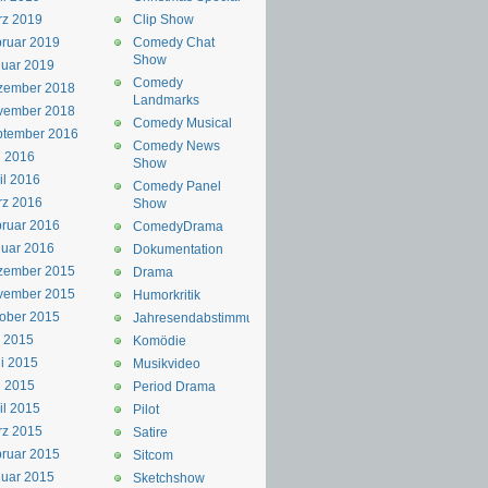
rz 2019
Clip Show
ruar 2019
Comedy Chat
Show
uar 2019
Comedy
zember 2018
Landmarks
vember 2018
Comedy Musical
ptember 2016
Comedy News
i 2016
Show
il 2016
Comedy Panel
rz 2016
Show
ruar 2016
ComedyDrama
uar 2016
Dokumentation
zember 2015
Drama
vember 2015
Humorkritik
ober 2015
Jahresendabstimmung
i 2015
Komödie
i 2015
Musikvideo
i 2015
Period Drama
il 2015
Pilot
rz 2015
Satire
ruar 2015
Sitcom
uar 2015
Sketchshow