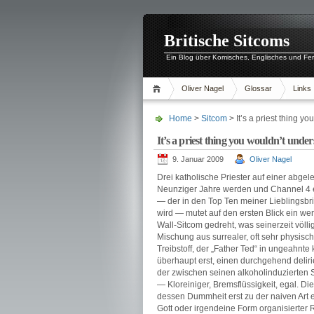
Britische Sitcoms
Ein Blog über Komisches, Englisches und Fe
Oliver Nagel
Glossar
Links
Home
>
Sitcom
> It’s a priest thing y
It’s a priest thing you wouldn’t unde
9. Januar 2009
Oliver Nagel
Drei katholische Priester auf einer abge
Neunziger Jahre werden und Channel 4 e
— der in den Top Ten meiner Lieblingsbri
wird — mutet auf den ersten Blick ein wen
Wall-Sitcom gedreht, was seinerzeit völli
Mischung aus surrealer, oft sehr physis
Treibstoff, der „Father Ted“ in ungeahnt
überhaupt erst, einen durchgehend deliri
der zwischen seinen alkoholinduzierten Sch
— Kloreiniger, Bremsflüssigkeit, egal. Di
dessen Dummheit erst zu der naiven Art 
Gott oder irgendeine Form organisierter 