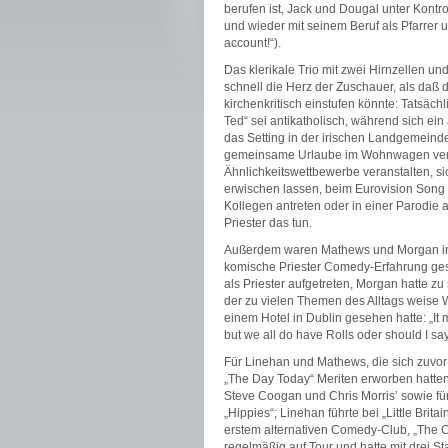
berufen ist, Jack und Dougal unter Kontr
und wieder mit seinem Beruf als Pfarrer 
account!“).
Das klerikale Trio mit zwei Hirnzellen un
schnell die Herz der Zuschauer, als daß d
kirchenkritisch einstufen könnte: Tatsäch
Ted“ sei antikatholisch, während sich ein
das Setting in der irischen Landgemeinde 
gemeinsame Urlaube im Wohnwagen verbr
Ähnlichkeitswettbewerbe veranstalten, s
erwischen lassen, beim Eurovision Song
Kollegen antreten oder in einer Parodie 
Priester das tun.
Außerdem waren Mathews und Morgan in di
komische Priester Comedy-Erfahrung ges
als Priester aufgetreten, Morgan hatte zu
der zu vielen Themen des Alltags weise W
einem Hotel in Dublin gesehen hatte: „It m
but we all do have Rolls oder should I say
Für Linehan und Mathews, die sich zuvor
„The Day Today“ Meriten erworben hatten
Steve Coogan und Chris Morris’ sowie für
„Hippies“; Linehan führte bei „Little Bri
erstem alternativen Comedy-Club, „The 
regelmäßig auf Tour und hatte mit drei S