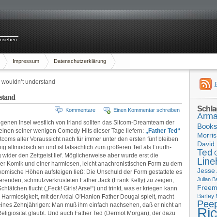
rnsehen
Impressum
Datenschutzerklärung
ou wouldn’t understand
rstand
Schla
Kommentare
Einen Kommentar schreiben
Arma
legenen Insel westlich von Irland sollten das Sitcom-Dreamteam der
Book
inen seiner wenigen Comedy-Hits dieser Tage liefern:
„Father Ted“
Morris
tcoms aller Voraussicht nach für immer unter den ersten fünf bleiben
David 
ig altmodisch an und ist tatsächlich zum größeren Teil als Fourth-
Ted
g wider den Zeitgeist lief. Möglicherweise aber wurde erst die
Line
cher Komik und einer harmlosen, leicht anachronistischen Form zu dem
Jesse
e komische Höhen aufsteigen ließ: Die Unschuld der Form gestattete es
Julian B
erenden, schmutzverkrusteten Father Jack (Frank Kelly) zu zeigen,
Free
läfchen flucht („Feck! Girls! Arse!“) und trinkt, was er kriegen kann
Barley
e Harmlosigkeit, mit der Ardal O’Hanlon Father Dougal spielt, macht
Pee
eines Zehnjährigen: Man muß ihm einfach nachsehen, daß er nicht an
Ri
Religiosität glaubt. Und auch Father Ted (Dermot Morgan), der dazu