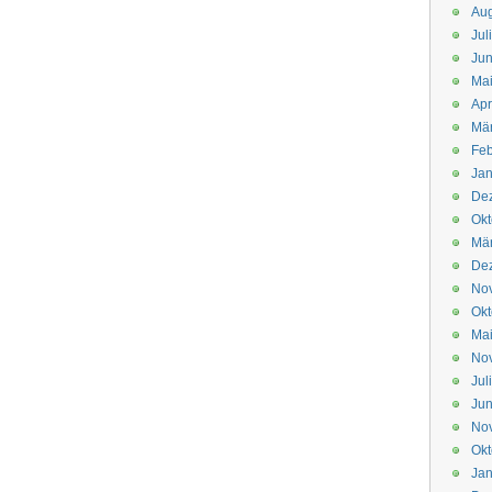
Aug
Jul
Jun
Ma
Apr
Mä
Feb
Jan
De
Okt
Mä
De
No
Okt
Ma
No
Jul
Jun
No
Okt
Jan