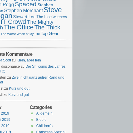
Spaced
n Pegg
Stephen
Steve
Stephen Merchant
an
gan
Stewart Lee
The Inbetweeners
 IT Crowd
The Mighty
The Office
The Thick
h
Top Gear
The Worst Week of My Life
ste Kommentare
er Scott
zu
Klein, aber fein
 dissonance
zu
Die Shitcoms des Jahres
l 2)
sten
zu
Zwei nicht ganz außer Rand und
nd
st
zu
Kurz und gut
tl
zu
Kurz und gut
v
Categories
i 2019
Allgemein
i 2019
Biopic
i 2019
Children's
il 2019
Christmas Special