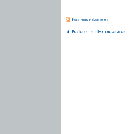
Kommentare abonnieren
Frasier doesn’t live here anymore