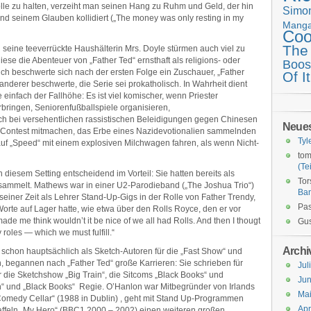
olle zu halten, verzeiht man seinen Hang zu Ruhm und Geld, der hin
Simo
und seinem Glauben kollidiert („The money was only resting in my
Mang
Coo
The
d seine teeverrückte Haushälterin Mrs. Doyle stürmen auch viel zu
iese die Abenteuer von „Father Ted“ ernsthaft als religions- oder
Boos
lich beschwerte sich nach der ersten Folge ein Zuschauer, „Father
Of It
 anderer beschwerte, die Serie sei prokatholisch. In Wahrheit dient
einfach der Fallhöhe: Es ist viel komischer, wenn Priester
ingen, Seniorenfußballspiele organisieren,
ich bei versehentlichen rassistischen Beleidigungen gegen Chinesen
Neue
 Contest mitmachen, das Erbe eines Nazidevotionalien sammelnden
Tyl
auf „Speed“ mit einem explosiven Milchwagen fahren, als wenn Nicht-
tom
(Tei
esem Setting entscheidend im Vorteil: Sie hatten bereits als
Tor
ammelt. Mathews war in einer U2-Parodieband („The Joshua Trio“)
Ba
 seiner Zeit als Lehrer Stand-Up-Gigs in der Rolle von Father Trendy,
Pas
orte auf Lager hatte, wie etwa über den Rolls Royce, den er vor
ade me think wouldn’t it be nice of we all had Rolls. And then I thougt
Gus
 roles — which we must fulfill.“
Archi
 schon hauptsächlich als Sketch-Autoren für die „Fast Show“ und
, begannen nach „Father Ted“ große Karrieren: Sie schrieben für
Jul
 die Sketchshow „Big Train“, die Sitcoms „Black Books“ und
Jun
tain“ und „Black Books“ Regie. O’Hanlon war Mitbegründer von Irlands
Ma
Comedy Cellar“ (1988 in Dublin) , geht mit Stand Up-Programmen
Apr
taffeln „My Hero“ (BBC1 2000 – 2002) einen weiteren großen