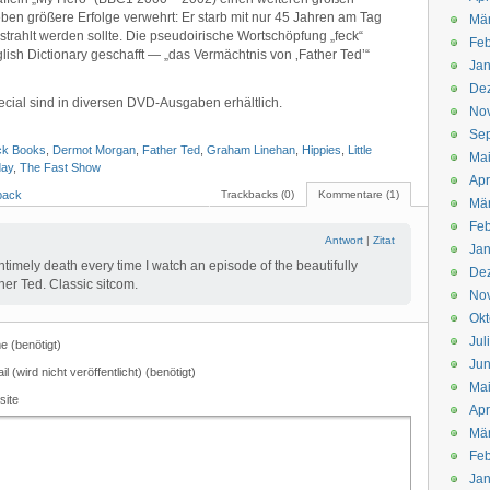
ben größere Erfolge verwehrt: Er starb mit nur 45 Jahren am Tag
Mä
gestrahlt werden sollte. Die pseudoirische Wortschöpfung „feck“
Feb
lish Dictionary geschafft — „das Vermächtnis von ‚Father Ted’“
Jan
De
ecial sind in diversen DVD-Ausgaben erhältlich.
No
Se
ck Books
,
Dermot Morgan
,
Father Ted
,
Graham Linehan
,
Hippies
,
Little
Ma
day
,
The Fast Show
Apr
back
Trackbacks (0)
Kommentare (1)
Mä
Feb
Antwort
|
Zitat
Jan
timely death every time I watch an episode of the beautifully
De
her Ted. Classic sitcom.
No
Okt
Jul
 (benötigt)
Jun
il (wird nicht veröffentlicht) (benötigt)
Ma
site
Apr
Mä
Feb
Jan