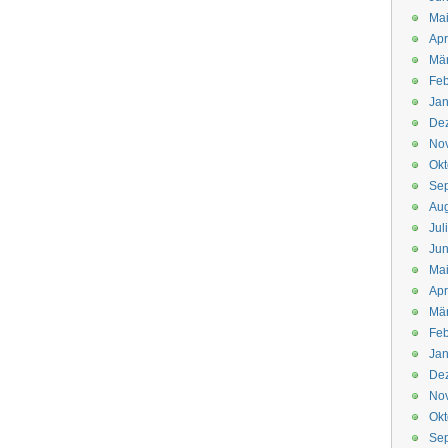
Mai
Apr
Mär
Feb
Jan
De
No
Okt
Se
Aug
Jul
Jun
Ma
Apr
Mä
Feb
Jan
De
No
Okt
Se