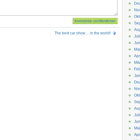
De
No
Okt
Se
Aug
The best car show… in the world!
Jul
Jun
Ma
Apr
Mä
Feb
Jan
De
No
Okt
Se
Aug
Jul
Jun
Ma
Apr