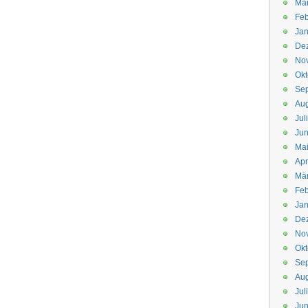
Mä
Feb
Jan
De
No
Okt
Se
Aug
Jul
Jun
Ma
Apr
Mä
Feb
Jan
De
No
Okt
Se
Aug
Jul
Jun