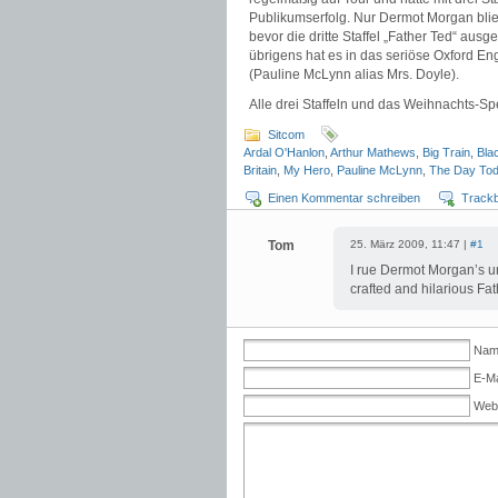
Publikumserfolg. Nur Dermot Morgan blie
bevor die dritte Staffel „Father Ted“ aus
übrigens hat es in das seriöse Oxford Eng
(Pauline McLynn alias Mrs. Doyle).
Alle drei Staffeln und das Weihnachts-Sp
Sitcom
Ardal O'Hanlon
,
Arthur Mathews
,
Big Train
,
Bla
Britain
,
My Hero
,
Pauline McLynn
,
The Day To
Einen Kommentar schreiben
Track
Tom
25. März 2009, 11:47 |
#1
I rue Dermot Morgan’s un
crafted and hilarious Fat
Name
E-Ma
Web