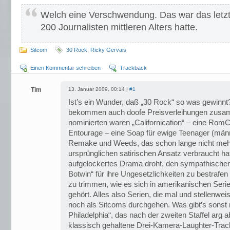
Welch eine Verschwendung. Das war das letzt
200 Journalisten mittleren Alters hatte.
Sitcom
30 Rock
,
Ricky Gervais
Einen Kommentar schreiben
Trackback
Tim
13. Januar 2009, 00:14 |
#1
Ist’s ein Wunder, daß „30 Rock“ so was gewinnt
bekommen auch doofe Preisverleihungen zusa
nominierten waren „Californication“ – eine Rom
Entourage – eine Soap für ewige Teenager (männl
Remake und Weeds, das schon lange nicht mehr 
ursprünglichen satirischen Ansatz verbraucht ha
aufgelockertes Drama droht, den sympathische
Botwin“ für ihre Ungesetzlichkeiten zu bestraf
zu trimmen, wie es sich in amerikanischen Seri
gehört. Alles also Serien, die mal und stellenw
noch als Sitcoms durchgehen. Was gibt’s sonst 
Philadelphia“, das nach der zweiten Staffel arg 
klassisch gehaltene Drei-Kamera-Laughter-Trac