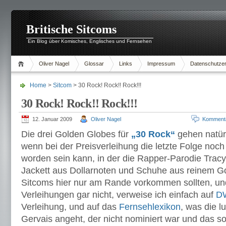
Britische Sitcoms
Ein Blog über Komisches, Englisches und Fernsehen
Oliver Nagel
Glossar
Links
Impressum
Datenschutzer
Home
>
Sitcom
> 30 Rock! Rock!! Rock!!!
30 Rock! Rock!! Rock!!!
12. Januar 2009
Oliver Nagel
Komment
Die drei Golden Globes für
„30 Rock“
gehen natürli
wenn bei der Preisverleihung die letzte Folge noch 
worden sein kann, in der die Rapper-Parodie Tracy
Jackett aus Dollarnoten und Schuhe aus reinem Go
Sitcoms hier nur am Rande vorkommen sollten, u
Verleihungen gar nicht, verweise ich einfach auf
D
Verleihung, und auf das
Fernsehlexikon
, was die l
Gervais angeht, der nicht nominiert war und das s