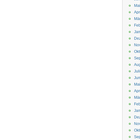
Mai
Apr
Mär
Feb
Jan
De
No
Okt
Se
Aug
Jul
Jun
Ma
Apr
Mä
Feb
Jan
De
No
Okt
Se