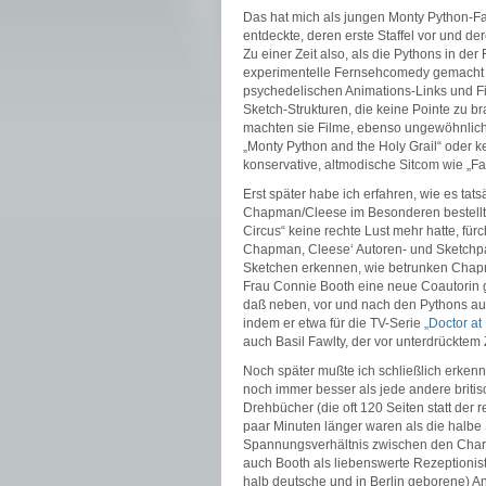
Das hat mich als jungen Monty Python-Fa
entdeckte, deren erste Staffel vor und de
Zu einer Zeit also, als die Pythons in de
experimentelle Fernsehcomedy gemacht h
psychedelischen Animations-Links und F
Sketch-Strukturen, die keine Pointe zu b
machten sie Filme, ebenso ungewöhnlich
„Monty Python and the Holy Grail“ oder ket
konservative, altmodische Sitcom wie „Fa
Erst später habe ich erfahren, wie es ta
Chapman/Cleese im Besonderen bestellt w
Circus“ keine rechte Lust mehr hatte, für
Chapman, Cleese‘ Autoren- und Sketchpa
Sketchen erkennen, wie betrunken Chapm
Frau Connie Booth eine neue Coautorin g
daß neben, vor und nach den Pythons au
indem er etwa für die TV-Serie
„Doctor at
auch Basil Fawlty, der vor unterdrücktem
Noch später mußte ich schließlich erkenne
noch immer besser als jede andere britis
Drehbücher (die oft 120 Seiten statt de
paar Minuten länger waren als die halbe S
Spannungsverhältnis zwischen den Charakt
auch Booth als liebenswerte Rezeptionisti
halb deutsche und in Berlin geborene) A