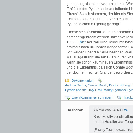
gealtert ist, als man erwarten könnte. W
Einflüsse der Pythons: die ausfallende H
Circus“-Sketch stammen, der hier als Stec
Germans“ ebenso, und daß er die schrei
Pythons schon oft genug gezeigt.
Cleese selbst scheint seine ablehnende 
entgegengebracht werden, mittlerweile w
10.5. —
hier
bei YouTube, leider mit fals
erstmals nach 30 Jahren der gesamte Cas
Schweigen über die Serie beendet. Zwei 
Mai ausgestrahlt, die mit 180 Minuten kna
wenn sie schon kaum neuen Erkenntnisse 
und die Erkenntnis, daß sich Connie Booth
der doch ein rechter Grantler geworden z
Dokumentation
Andrew Sachs
,
Connie Booth
,
Doctor at Large
Python and the Holy Grail
,
Monty Python's Flyi
Einen Kommentar schreiben
Track
Dashcroft
24. Mai 2009, 17:25 |
#1
Basil Fawlty beruht aller
einem Hotelier aus Torq
„Fawlty Towers was inspi