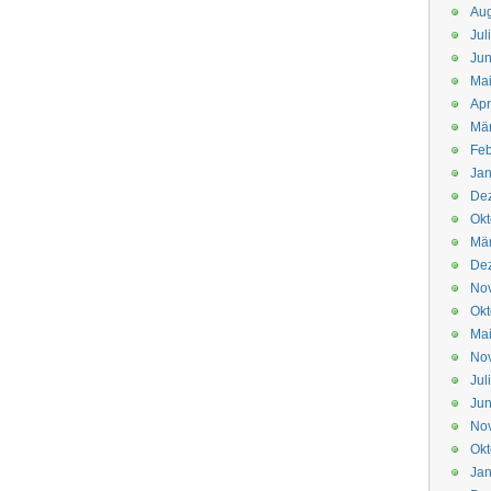
Aug
Jul
Jun
Ma
Apr
Mä
Feb
Jan
De
Okt
Mä
De
No
Okt
Ma
No
Jul
Jun
No
Okt
Jan