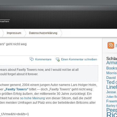
rnsehen
Impressum
Datenschutzerklärung
ers“ geht nicht weg
Schla
Kommentare
Einen Kommentar schreiben
Arma
Book
 years about Fawlty Towers now, and I would not be at all
Morris
ould forget about it forever.
David 
Ted
h schwer genervt, 2004 einem jungen Autor namens Lars Holger Holm,
Line
ber
„Fawlty Towers“
bittet — doch „Fawlty Towers“ geht nicht weg:
Jesse
rößten Erfolg äußern, der mittlerweile 30 Jahre zurückliegt. Ein
Julian B
chkeit hat eine
so hohe Meinung
von dieser Sitcom, daß die zwölf
Free
den meisten Umfragen auf Platz eins der beliebtesten Britcoms aller
Barley
Pee
Ri
-_tJVmw&hl=de&fs=1