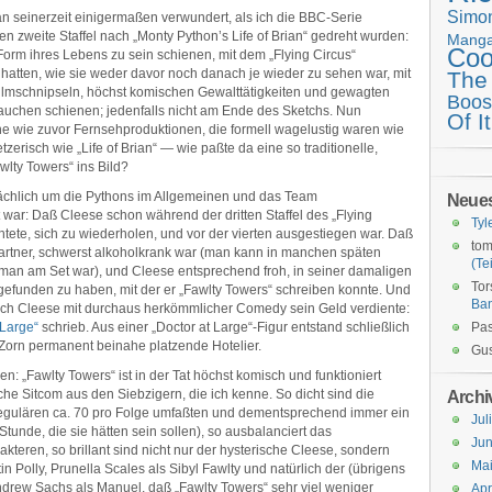
Simo
n seinerzeit einigermaßen verwundert, als ich die BBC-Serie
ren zweite Staffel nach „Monty Python’s Life of Brian“ gedreht wurden:
Mang
Coo
r Form ihres Lebens zu sein schienen, mit dem „Flying Circus“
atten, wie sie weder davor noch danach je wieder zu sehen war, mit
The
ilmschnipseln, höchst komischen Gewalttätigkeiten und gewagten
Boos
rauchen schienen; jedenfalls nicht am Ende des Sketchs. Nun
Of It
e wie zuvor Fernsehproduktionen, die formell wagelustig waren wie
zerisch wie „Life of Brian“ — wie paßte da eine so traditionelle,
wlty Towers“ ins Bild?
tsächlich um die Pythons im Allgemeinen und das Team
Neue
ar: Daß Cleese schon während der dritten Staffel des „Flying
Tyl
chtete, sich zu wiederholen, und vor der vierten ausgestiegen war. Daß
tom
rtner, schwerst alkoholkrank war (man kann in manchen späten
(Tei
an am Set war), und Cleese entsprechend froh, in seiner damaligen
Tor
efunden zu haben, mit der er „Fawlty Towers“ schreiben konnte. Und
Ba
ch Cleese mit durchaus herkömmlicher Comedy sein Geld verdiente:
 Large“
schrieb. Aus einer „Doctor at Large“-Figur entstand schließlich
Pas
 Zorn permanent beinahe platzende Hotelier.
Gus
n: „Fawlty Towers“ ist in der Tat höchst komisch und funktioniert
che Sitcom aus den Siebzigern, die ich kenne. So dicht sind die
Archi
r regulären ca. 70 pro Folge umfaßten und dementsprechend immer ein
Jul
tunde, die sie hätten sein sollen), so ausbalanciert das
Jun
eren, so brillant sind nicht nur der hysterische Cleese, sondern
Ma
n Polly, Prunella Scales als Sibyl Fawlty und natürlich der (übrigens
ndrew Sachs als Manuel, daß „Fawlty Towers“ sehr viel weniger
Apr