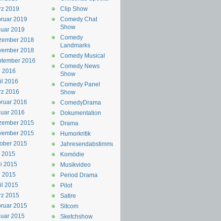
rz 2019
Clip Show
ruar 2019
Comedy Chat
Show
uar 2019
Comedy
zember 2018
Landmarks
vember 2018
Comedy Musical
ptember 2016
Comedy News
i 2016
Show
il 2016
Comedy Panel
rz 2016
Show
ruar 2016
ComedyDrama
uar 2016
Dokumentation
zember 2015
Drama
vember 2015
Humorkritik
ober 2015
Jahresendabstimmung
i 2015
Komödie
i 2015
Musikvideo
i 2015
Period Drama
il 2015
Pilot
rz 2015
Satire
ruar 2015
Sitcom
uar 2015
Sketchshow