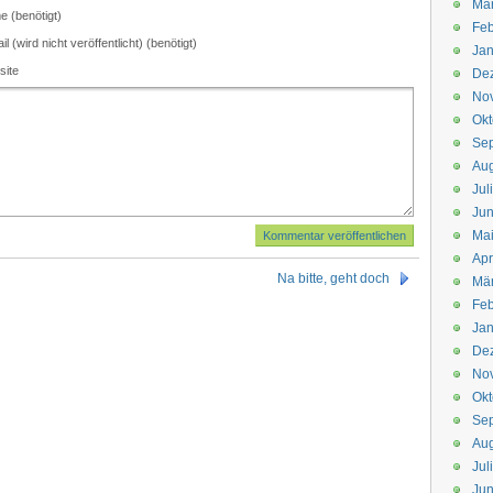
Mä
 (benötigt)
Feb
il (wird nicht veröffentlicht) (benötigt)
Jan
site
De
No
Okt
Se
Aug
Jul
Jun
Ma
Apr
Na bitte, geht doch
Mä
Feb
Jan
De
No
Okt
Se
Aug
Jul
Jun