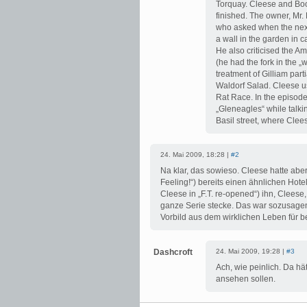
Torquay. Cleese and Boot
finished. The owner, Mr.
who asked when the next 
a wall in the garden in c
He also criticised the A
(he had the fork in the „
treatment of Gilliam part
Waldorf Salad. Cleese us
Rat Race. In the episode 
„Gleneagles“ while talk
Basil street, where Clees
24. Mai 2009, 18:28 |
#2
Na klar, das sowieso. Cleese hatte aber 
Feeling!“) bereits einen ähnlichen Hote
Cleese in „F.T. re-opened“) ihn, Cleese
ganze Serie stecke. Das war sozusagen d
Vorbild aus dem wirklichen Leben für b
Dashcroft
24. Mai 2009, 19:28 |
#3
Ach, wie peinlich. Da hä
ansehen sollen.