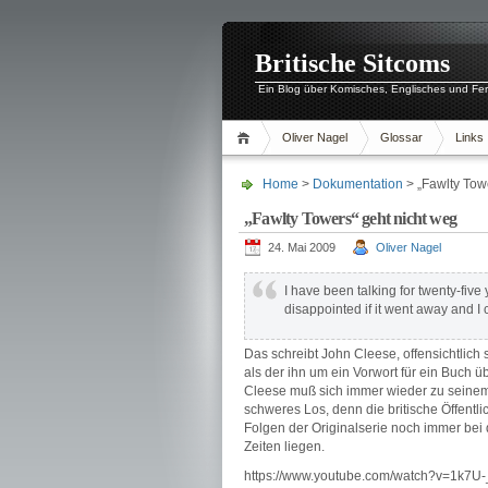
Britische Sitcoms
Ein Blog über Komisches, Englisches und Fe
Oliver Nagel
Glossar
Links
Home
>
Dokumentation
> „Fawlty Tow
„Fawlty Towers“ geht nicht weg
24. Mai 2009
Oliver Nagel
I have been talking for twenty-five
disappointed if it went away and I c
Das schreibt John Cleese, offensichtlic
als der ihn um ein Vorwort für ein Buch ü
Cleese muß sich immer wieder zu seinem g
schweres Los, denn die britische Öffentli
Folgen der Originalserie noch immer bei 
Zeiten liegen.
https://www.youtube.com/watch?v=1k7U