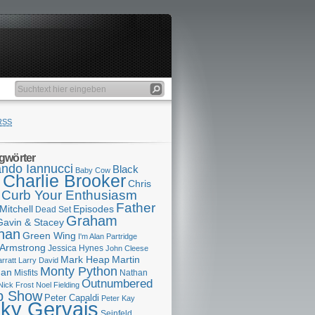
RSS
gwörter
ndo Iannucci
Black
Baby Cow
Charlie Brooker
s
Chris
Curb Your Enthusiasm
Father
Mitchell
Episodes
Dead Set
Graham
Gavin & Stacey
han
Green Wing
I'm Alan Partridge
 Armstrong
Jessica Hynes
John Cleese
Mark Heap
Martin
arratt
Larry David
Monty Python
man
Misfits
Nathan
Outnumbered
Nick Frost
Noel Fielding
p Show
Peter Capaldi
Peter Kay
cky Gervais
Seinfeld