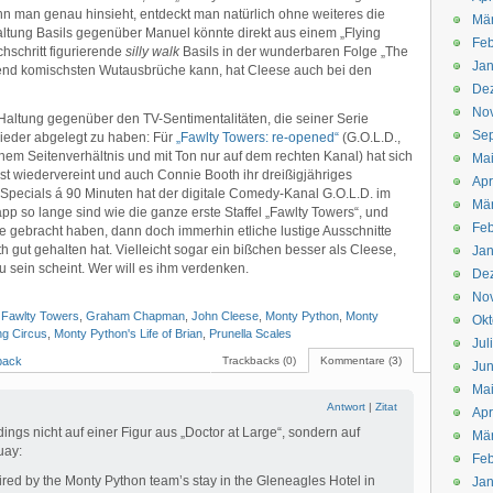
enn man genau hinsieht, entdeckt man natürlich ohne weiteres die
Mä
altung Basils gegenüber Manuel könnte direkt aus einem „Flying
Feb
hschritt figurierende
silly walk
Basils in der wunderbaren Folge „The
Jan
end komischsten Wutausbrüche kann, hat Cleese auch bei den
De
No
Haltung gegenüber den TV-Sentimentalitäten, die seiner Serie
Se
ieder abgelegt zu haben: Für
„Fawlty Towers: re-opened“
(G.O.L.D.,
chem Seitenverhältnis und mit Ton nur auf dem rechten Kanal) hat sich
Ma
t wiedervereint und auch Connie Booth ihr dreißigjähriges
Apr
Specials á 90 Minuten hat der digitale Comedy-Kanal G.O.L.D. im
Mä
pp so lange sind wie die ganze erste Staffel „Fawlty Towers“, und
Feb
gebracht haben, dann doch immerhin etliche lustige Ausschnitte
 gut gehalten hat. Vielleicht sogar ein bißchen besser als Cleese,
Jan
u sein scheint. Wer will es ihm verdenken.
De
No
,
Fawlty Towers
,
Graham Chapman
,
John Cleese
,
Monty Python
,
Monty
Okt
ng Circus
,
Monty Python's Life of Brian
,
Prunella Scales
Jul
back
Trackbacks (0)
Kommentare (3)
Jun
Ma
Antwort
|
Zitat
Apr
dings nicht auf einer Figur aus „Doctor at Large“, sondern auf
Mä
uay:
Feb
red by the Monty Python team’s stay in the Gleneagles Hotel in
Jan