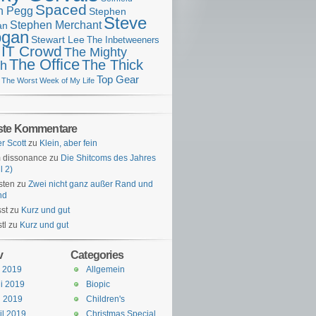
Spaced
n Pegg
Stephen
Steve
Stephen Merchant
an
gan
Stewart Lee
The Inbetweeners
 IT Crowd
The Mighty
The Office
The Thick
h
Top Gear
The Worst Week of My Life
ste Kommentare
er Scott
zu
Klein, aber fein
 dissonance
zu
Die Shitcoms des Jahres
l 2)
sten
zu
Zwei nicht ganz außer Rand und
nd
st
zu
Kurz und gut
tl
zu
Kurz und gut
v
Categories
i 2019
Allgemein
i 2019
Biopic
i 2019
Children's
il 2019
Christmas Special