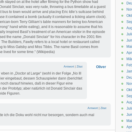
h stayed on at the hotel after filming for the Python show had
De
 Donald Sinclair, was very rude, throwing a bus timetable at a guest
No
bus to town would arrive and placing Eric Idle’s suitcase behind
Okt
ase it contained a bomb (actually it contained a ticking alarm clock).
merican-born Terry Gilliam’s table manners for being too American
Se
wrong“ hand while eating), and it is reasonable to assume that his
Aug
ially inspired Basil’s treatment of an American visitor in the episode
Jul
ed the name „Donald Sinclair“ for his character in the 2001 film
Jun
The Builders, Fawlty refers to a local hotel or restaurant called
Ma
ing to Miss Gatsby and Miss Tibbs. The name Basil comes from
e lived for some time.“ (Wikipedia)
Apr
Mä
Feb
Antwort
|
Zitat
Oliver
Jan
eben in „Doctor at Large“ (wohl in der Folge „No Ill
De
lier eingebaut, dessen Schauspieler dann (berichtet
, noch darauf hinwies, daß in dieser Figur eine
No
er Prototyp; aber natürlich ist Donald Sinclair das
Okt
eide Figuren.
Se
Aug
Antwort
|
Zitat
Jul
Jun
tte ich die Doku wohl nicht nur besorgen, sondern auch mal
Ma
Apr