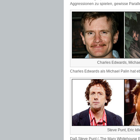
Aggressionen zu spielen, gewisse Parall
Charles Edwards, Michae
Charles Edwards als Michael Palin hat eb
Steve Punt, Eric Idl
Daß Steve Punt („The Mary Whitehouse Ex