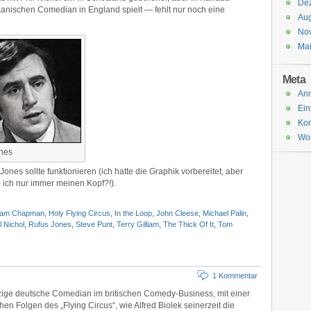
De
ischen Comedian in England spielt — fehlt nur noch eine
Aug
No
Ma
Meta
An
Ein
Ko
Wor
ones
nes sollte funktionieren (ich hatte die Graphik vorbereitet, aber
 ich nur immer meinen Kopf?!).
am Chapman
,
Holy Flying Circus
,
In the Loop
,
John Cleese
,
Michael Palin
,
l Nichol
,
Rufus Jones
,
Steve Punt
,
Terry Gilliam
,
The Thick Of It
,
Tom
1 Kommentar
zige deutsche Comedian im britischen Comedy-Business, mit einer
 Folgen des „Flying Circus“, wie Alfred Biolek seinerzeit die