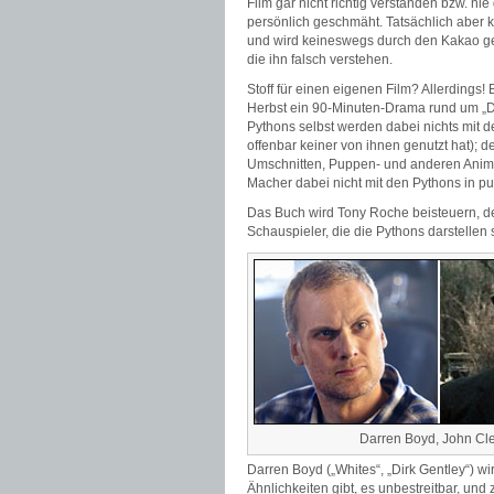
Film gar nicht richtig verstanden bzw. n
persönlich geschmäht. Tatsächlich aber k
und wird keineswegs durch den Kakao gezo
die ihn falsch verstehen.
Stoff für einen eigenen Film? Allerding
Herbst ein 90-Minuten-Drama rund um „D
Pythons selbst werden dabei nichts mit d
offenbar keiner von ihnen genutzt hat); d
Umschnitten, Puppen- und anderen Animati
Macher dabei nicht mit den Pythons in pu
Das Buch wird Tony Roche beisteuern, der 
Schauspieler, die die Pythons darstellen 
Darren Boyd, John Cl
Darren Boyd („Whites“, „Dirk Gentley“) wi
Ähnlichkeiten gibt, es unbestreitbar, und 