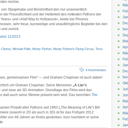
sten reicher.
Mä
 von Stargehabe und Berühmtheit den nur unwesentlich
Feb
n der Freundlichkeit und der Heiterkeit des nettesten Pythons der
Jan
on Years« und »Half Way to Hollywood«, beide bei Phoenix
De
nossen, sehr treue, kurzweilige und unaufdringliche Begleiter bei den
 und zurück.
No
Se
tanic
11/2013
Ma
Apr
 Cleese
,
Michael Palin
,
Monty Python
,
Monty Python's Flying Circus
,
Terry
Mä
Feb
Jan
6 Kommentare
De
No
euen, gemeinsamen Film* — und Graham Chapman ist auch dabei!
Okt
chlich um Graham Chapman: Seine Memoiren
„A Liar’s
Jul
— und zwar als 3D-Animation. Grundlage des Films wird das
 daß auch seine Stimme präsent sein wird. Das berichten
The
Jun
Ma
Apr
men Projekt aller Pythons seit 1983 („The Meaning of Life“) Bill
miere (sowohl in 2D als auch in 3D) ist für das Frühjahr 2012
Mä
Alter von 48 Jahren an Krebs gestorben, kurz nachdem er seine
Feb
te.
Jan