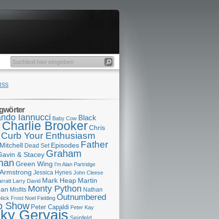
RSS
gwörter
ndo Iannucci
Black
Baby Cow
Charlie Brooker
s
Chris
Curb Your Enthusiasm
Father
Mitchell
Episodes
Dead Set
Graham
Gavin & Stacey
han
Green Wing
I'm Alan Partridge
 Armstrong
Jessica Hynes
John Cleese
Mark Heap
Martin
arratt
Larry David
Monty Python
man
Misfits
Nathan
Outnumbered
Nick Frost
Noel Fielding
p Show
Peter Capaldi
Peter Kay
cky Gervais
Seinfeld