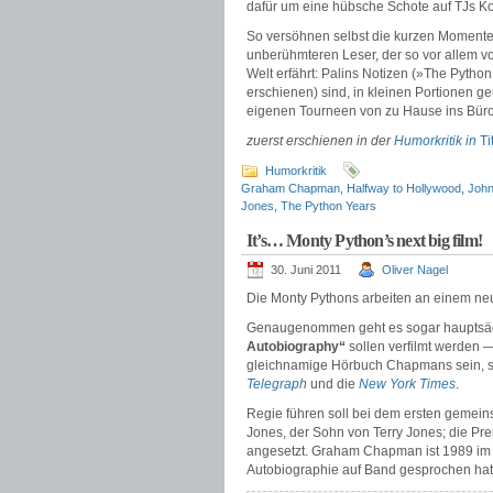
dafür um eine hübsche Schote auf TJs Ko
So versöhnen selbst die kurzen Momente
unberühmteren Leser, der so vor allem vo
Welt erfährt: Palins Notizen (»The Pyth
erschienen) sind, in kleinen Portionen ge
eigenen Tourneen von zu Hause ins Büro
zuerst erschienen in der
Humorkritik in
Ti
Humorkritik
Graham Chapman
,
Halfway to Hollywood
,
John
Jones
,
The Python Years
It’s… Monty Python’s next big film!
30. Juni 2011
Oliver Nagel
Die Monty Pythons arbeiten an einem n
Genaugenommen geht es sogar hauptsä
Autobiography“
sollen verfilmt werden 
gleichnamige Hörbuch Chapmans sein, so
Telegraph
und die
New York Times
.
Regie führen soll bei dem ersten gemeinsa
Jones, der Sohn von Terry Jones; die Pre
angesetzt. Graham Chapman ist 1989 im 
Autobiographie auf Band gesprochen hat