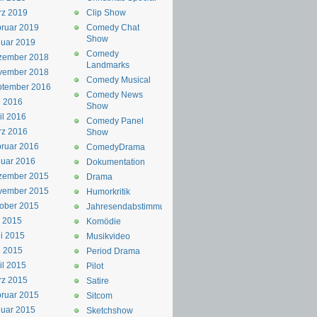
rz 2019
Clip Show
ruar 2019
Comedy Chat
Show
uar 2019
Comedy
zember 2018
Landmarks
vember 2018
Comedy Musical
ptember 2016
Comedy News
i 2016
Show
il 2016
Comedy Panel
rz 2016
Show
ruar 2016
ComedyDrama
uar 2016
Dokumentation
zember 2015
Drama
vember 2015
Humorkritik
ober 2015
Jahresendabstimmung
i 2015
Komödie
i 2015
Musikvideo
i 2015
Period Drama
il 2015
Pilot
rz 2015
Satire
ruar 2015
Sitcom
uar 2015
Sketchshow