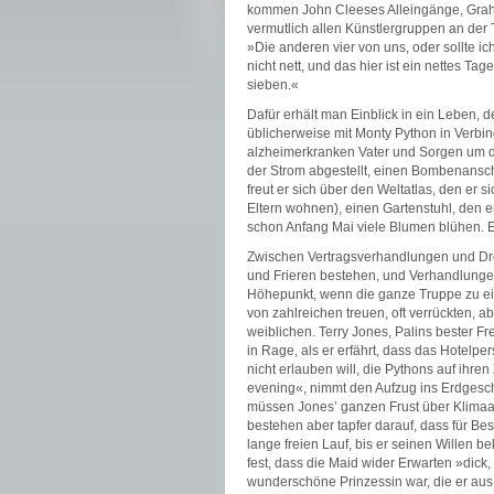
kommen John Cleeses Alleingänge, Grah
vermutlich allen Künstlergruppen an der 
»Die anderen vier von uns, oder sollte 
nicht nett, und das hier ist ein nettes Tag
sieben.«
Dafür erhält man Einblick in ein Leben, 
üblicherweise mit Monty Python in Verbin
alzheimerkranken Vater und Sorgen um da
der Strom abgestellt, einen Bombenansc
freut er sich über den Weltatlas, den er 
Eltern wohnen), einen Gartenstuhl, den 
schon Anfang Mai viele Blumen blühen. E
Zwischen Vertragsverhandlungen und Dreh
und Frieren bestehen, und Verhandlungen 
Höhepunkt, wenn die ganze Truppe zu eine
von zahlreichen treuen, oft verrückten, a
weiblichen. Terry Jones, Palins bester Fr
in Rage, als er erfährt, dass das Hotel
nicht erlauben will, die Pythons auf ih
evening«, nimmt den Aufzug ins Erdgesc
müssen Jones’ ganzen Frust über Klimaa
bestehen aber tapfer darauf, dass für B
lange freien Lauf, bis er seinen Willen 
fest, dass die Maid wider Erwarten »dick
wunderschöne Prinzessin war, die er aus 