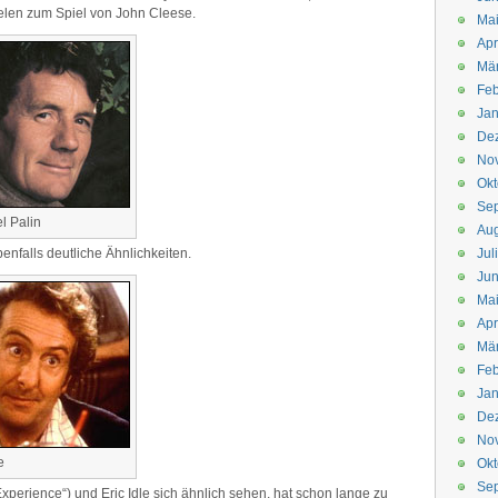
elen zum Spiel von John Cleese.
Mai
Apr
Mär
Feb
Jan
De
No
Okt
Se
l Palin
Aug
enfalls deutliche Ähnlichkeiten.
Jul
Jun
Ma
Apr
Mä
Feb
Jan
De
No
e
Okt
Se
perience“) und Eric Idle sich ähnlich sehen, hat schon lange zu