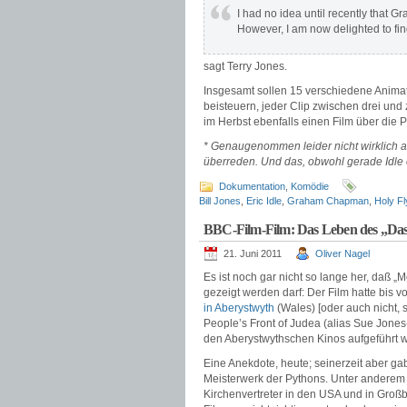
I had no idea until recently that 
However, I am now delighted to find
sagt Terry Jones.
Insgesamt sollen 15 verschiedene Animat
beisteuern, jeder Clip zwischen drei und 
im Herbst ebenfalls einen Film über die 
* Genaugenommen leider nicht wirklich al
überreden. Und das, obwohl gerade Idle 
Dokumentation
,
Komödie
Bill Jones
,
Eric Idle
,
Graham Chapman
,
Holy Fl
BBC-Film-Film: Das Leben des „Das
21. Juni 2011
Oliver Nagel
Es ist noch gar nicht so lange her, daß „
gezeigt werden darf: Der Film hatte bis v
in Aberystwyth
(Wales) [oder auch nicht,
People’s Front of Judea (alias Sue Jones
den Aberystwythschen Kinos aufgeführt 
Eine Anekdote, heute; seinerzeit aber g
Meisterwerk der Pythons. Unter anderem i
Kirchenvertreter in den USA und in Großbr