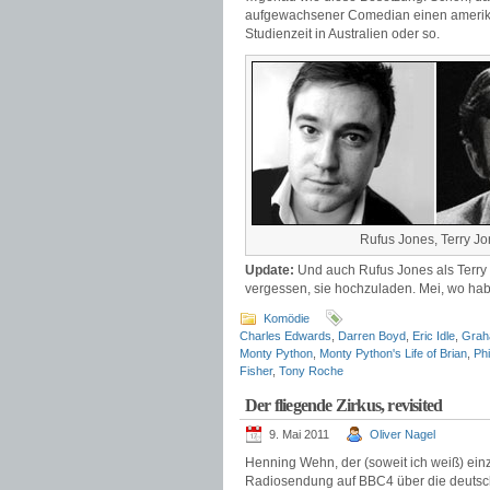
aufgewachsener Comedian einen amerikan
Studienzeit in Australien oder so.
Rufus Jones, Terry J
Update:
Und auch Rufus Jones als Terry Jo
vergessen, sie hochzuladen. Mei, wo hab
Komödie
Charles Edwards
,
Darren Boyd
,
Eric Idle
,
Grah
Monty Python
,
Monty Python's Life of Brian
,
Phi
Fisher
,
Tony Roche
Der fliegende Zirkus, revisited
9. Mai 2011
Oliver Nagel
Henning Wehn, der (soweit ich weiß) ein
Radiosendung auf BBC4 über die deutschen