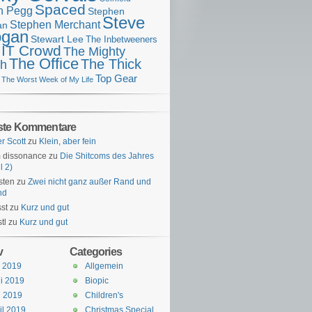
Spaced
n Pegg
Stephen
Steve
Stephen Merchant
an
gan
Stewart Lee
The Inbetweeners
 IT Crowd
The Mighty
The Office
The Thick
h
Top Gear
The Worst Week of My Life
ste Kommentare
er Scott
zu
Klein, aber fein
 dissonance
zu
Die Shitcoms des Jahres
l 2)
sten
zu
Zwei nicht ganz außer Rand und
nd
st
zu
Kurz und gut
tl
zu
Kurz und gut
v
Categories
i 2019
Allgemein
i 2019
Biopic
i 2019
Children's
il 2019
Christmas Special