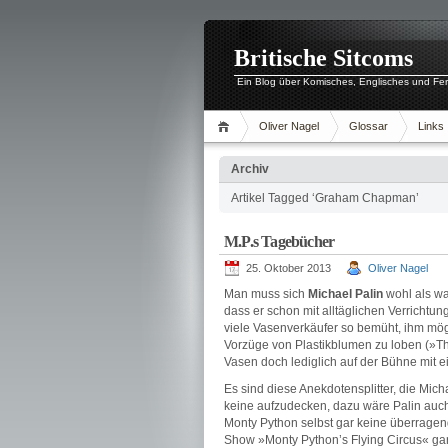
Britische Sitcoms
Ein Blog über Komisches, Englisches und Fe
Oliver Nagel
Glossar
Links
Archiv
Artikel Tagged ‘Graham Chapman’
M.P.s Tagebücher
25. Oktober 2013
Oliver Nagel
Man muss sich
Michael Palin
wohl als wa
dass er schon mit alltäglichen Verricht
viele Vasenverkäufer so bemüht, ihm mö
Vorzüge von Plastikblumen zu loben (»The
Vasen doch lediglich auf der Bühne mit
Es sind diese Anekdotensplitter, die Mi
keine aufzudecken, dazu wäre Palin auch 
Monty Python selbst gar keine überragend
Show »Monty Python’s Flying Circus« gar