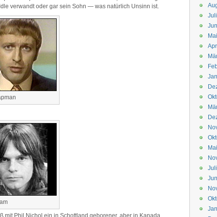
Aug
 Idle verwandt oder gar sein Sohn — was natürlich Unsinn ist.
Jul
Jun
Ma
Apr
Mä
Feb
Jan
De
Okt
hapman
Mä
De
No
Okt
Ma
No
Jul
Jun
No
Okt
liam
Jan
mit Phil Nichol ein in Schottland geborener, aber in Kanada