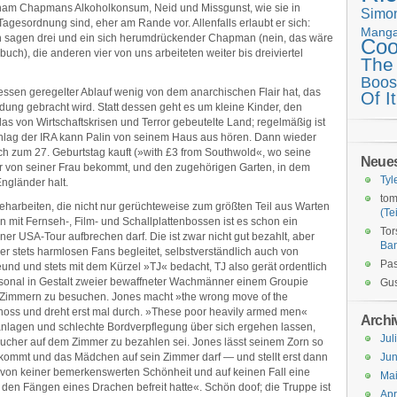
am Chapmans Alkoholkonsum, Neid und Missgunst, wie sie in
Simo
Tagesordnung sind, eher am Rande vor. Allenfalls erlaubt er sich:
Mang
ich sagen drei und ein sich herumdrückender Chapman (nein, das wäre
Coo
ebuch), die anderen vier von uns arbeiteten weiter bis dreiviertel
The
Boos
dessen geregelter Ablauf wenig von dem anarchischen Flair hat, das
Of It
dung gebracht wird. Statt dessen geht es um kleine Kinder, den
s von Wirtschaftskrisen und Terror gebeutelte Land; regelmäßig ist
hlag der IRA kann Palin von seinem Haus aus hören. Dann wieder
sich zum 27. Geburtstag kauft (»with £3 from Southwold«, wo seine
Neue
er von seiner Frau bekommt, und den zugehörigen Garten, in dem
Tyl
ngländer halt.
tom
arbeiten, die nicht nur gerüchteweise zum größten Teil aus Warten
(Tei
mit Fernseh-, Film- und Schallplattenbossen ist es schon ein
Tor
r USA-Tour aufbrechen darf. Die ist zwar nicht gut bezahlt, aber
Ba
ber stets harmlosen Fans begleitet, selbstverständlich auch von
Pas
eund und stets mit dem Kürzel »TJ« bedacht, TJ also gerät ordentlich
personal in Gestalt zweier bewaffneter Wachmänner einem Groupie
Gus
ren Zimmern zu besuchen. Jones macht »the wrong move of the
hoss und dreht erst mal durch. »These poor heavily armed men«
Archi
nlagen und schlechte Bordverpflegung über sich ergehen lassen,
Jul
esucher auf dem Zimmer zu bezahlen sei. Jones lässt seinem Zorn so
bekommt und das Mädchen auf sein Zimmer darf — und stellt erst dann
Jun
, von keiner bemerkenswerten Schönheit und auf keinen Fall eine
Ma
den Fängen eines Drachen befreit hatte«. Schön doof; die Truppe ist
Apr