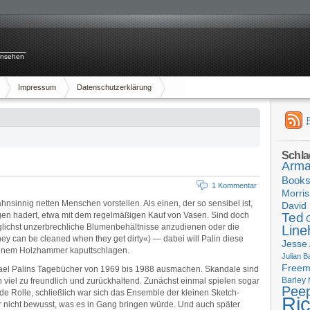
rnsehen
Impressum
Datenschutzerklärung
Schla
Arma
Book
1 Kommentar
Morris
hnsinnig netten Menschen vorstellen. Als einen, der so sensibel ist,
David 
ungen hadert, etwa mit dem regelmäßigen Kauf von Vasen. Sind doch
Ted
glichst unzerbrechliche Blumenbehältnisse anzudienen oder die
Line
y can be cleaned when they get dirty«) — dabei will Palin diese
Jesse
 einem Holzhammer kaputtschlagen.
Julian B
Free
chael Palins Tagebücher von 1969 bis 1988 ausmachen. Skandale sind
Barley
viel zu freundlich und zurückhaltend. Zunächst einmal spielen sogar
Pee
e Rolle, schließlich war sich das Ensemble der kleinen Sketch-
Ri
 nicht bewusst, was es in Gang bringen würde. Und auch später