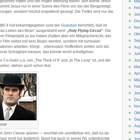
ie gesehen hatten und der irrigen Meinung waren, dort würde Jesus
Mä
ommt Jesus nur in einer Szene des Films vor, bei der Bergpredigt,
Feb
gen, sondern höchst respektvoll gezeigt. Die Trottel sind nur die,
Jan
De
s! BBC4 hat bekanntgegeben (und der
Guardian
berichtet), daß im
No
as Leben des Brian“ ausgestrahlt wird:
„Holy Flying Circus“
. Die
Okt
em Filmprojekt zu tun haben (hatten aber ein Mitspracherecht, das
Se
er Film selbst soll kein Biopic werden, sondern mit surrealen
onen arbeiten. Klingt… interessant. Hoffentlich wollen sich die
Aug
ncto Schrägheit messen, das könnte leicht schiefgehen.
Jul
Co-Autor u.a. von „The Thick of It“ und „In The Loop“ ist, und die
Jun
sollen, stehen auch schon fest:
Ma
Apr
Mä
Feb
Jan
De
No
Okt
Se
eese
Aug
Jul
rd John Cleese spielen — leuchtet mir unmittelbar ein, daß es da
zwar nicht nur äußerlich. Boyd hat auch in seiner Art, unterdrückte
Jun