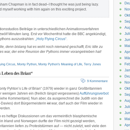
De
Graham Chapman is in fact dead–I thought he was just being lazy.
 myself working with him again on this exciting project.
No
Okt
Se
Aug
ionsstudios Beiträge in unterschiedlichen Animationsverfahren
Jul
zwölf Minuten lang. Erst vor Wochenfrist hatte die BBC angekündigt,
Pythons auszustrahlen:
„Holy Flying Circus“
.
Jun
Ma
le, denn bislang hat es wohl noch niemand geschafft, Eric Idle zu
es war, der eine Reunion der Pythons immer vorangetrieben hat!
Apr
Mä
Feb
ying Circus
,
Monty Python
,
Monty Python's Meaning of Life
,
Terry Jones
Jan
 Leben des Brian“
De
9 Kommentare
No
Monty Pyhton’s Life of Brian“ (1979) wieder in ganz Großbritannien
Okt
or wenigen Jahren ein (freilich längst vergessenes)
Aufführungsverbot
Se
 siehe Kommentare]. Nun aber, da ausgerechnet die Judith von der
Aug
-Davies) dort Bürgermeisterin
ist
war, darf auch der Film wieder in
Jul
werden.
Jun
ab es heftige Diskussionen um das vermeintlich blasphemische
Ma
n Irland und Norwegen durfte der Film nicht gezeigt werden,
Apr
itannien liefen zu Proteststürmen auf — nicht zuletzt, weil viele den