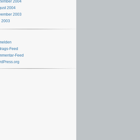
zember 2004
ust 2004
vember 2003
i 2003
melden
trags-Feed
mmentar-Feed
dPress.org