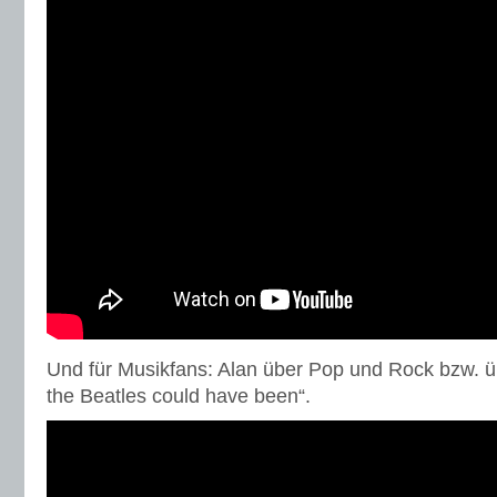
Und für Musikfans: Alan über Pop und Rock bzw. ü
the Beatles could have been“.