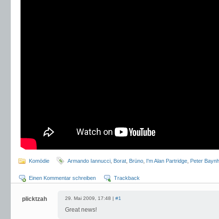
Komödie
Armando Iannucci
,
Borat
,
Brüno
,
I'm Alan Partridge
,
Peter Bayn
Einen Kommentar schreiben
Trackback
plicktzah
29. Mai 2009, 17:48 |
#1
Great news!