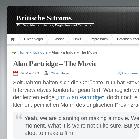
Britische Sitcoms
Ein Blog über Komisches, Englisches und Fernsehen
Oliver Nagel
Glossar
Links
Impressum
Datenschutzer
Home
>
Komödie
> Alan Partridge – The Movie
Alan Partridge – The Movie
29. Mai 2009
Oliver Nagel
Komment
Seit Jahren halten sich die Gerüchte, nun hat Ste
Interview etwas konkreter geäußert: Womöglich wi
der letzten Folge
„I’m Alan Partridge“
, doch noch e
kleinen, peinlichen Mann des englischen Provinzra
Yeah, we are planning on making a movie. We’r
moment. What it is we’re not quite sure. But y
afoot to make a film.