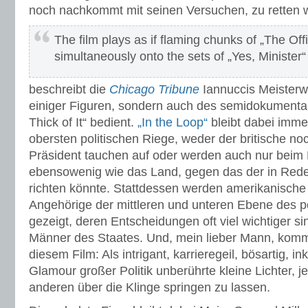
noch nachkommt mit seinen Versuchen, zu retten wa
The film plays as if flaming chunks of „The Of
simultaneously onto the sets of „Yes, Ministe
beschreibt die
Chicago Tribune
Iannuccis Meisterwe
einiger Figuren, sondern auch des semidokumentar
Thick of It“ bedient.
„In the Loop“
bleibt dabei imme
obersten politischen Riege, weder der britische n
Präsident tauchen auf oder werden auch nur bei
ebensowenig wie das Land, gegen das der in Rede
richten könnte. Stattdessen werden amerikanische 
Angehörige der mittleren und unteren Ebene des po
gezeigt, deren Entscheidungen oft viel wichtiger sin
Männer des Staates. Und, mein lieber Mann, komm
diesem Film: Als intrigant, karrieregeil, bösartig, 
Glamour großer Politik unberührte kleine Lichter, je
anderen über die Klinge springen zu lassen.