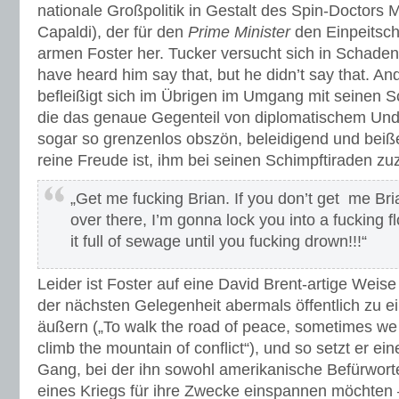
nationale Großpolitik in Gestalt des Spin-Doctors 
Capaldi), der für den
Prime Minister
den Einpeitsche
armen Foster her. Tucker versucht sich in Schad
have heard him say that, but he didn’t say that. And
befleißigt sich im Übrigen im Umgang mit seinen 
die das genaue Gegenteil von diplomatischem Under
sogar so grenzenlos obszön, beleidigend und beiße
reine Freude ist, ihm bei seinen Schimpftiraden zu
„Get me fucking Brian. If you don’t get me Br
over there, I’m gonna lock you into a fucking 
it full of sewage until you fucking drown!!!“
Leider ist Foster auf eine David Brent-artige Weise 
der nächsten Gelegenheit abermals öffentlich zu 
äußern („To walk the road of peace, sometimes we
climb the mountain of conflict“), und so setzt er ein
Gang, bei der ihn sowohl amerikanische Befürwort
eines Kriegs für ihre Zwecke einspannen möchte