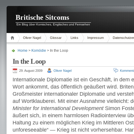
Britische Sitcoms
Ein Blog über Komisches, Englisches und Fernsehen
Oliver Nagel
Glossar
Links
Impressum
Datenschutzer
Home
>
Komödie
> In the Loop
In the Loop
29. August 2009
Oliver Nagel
Komment
Internationale Diplomatie ist ein Geschäft, in dem 
Wort ankommt, das öffentlich geäußert wird. Brite
Großmeister internationaler Diplomatie und verst
auf Wortklauberei. Mit einer Ausnahme vielleicht: 
Minister for International Development
Simon Foste
äußert sich, in einem harmlosen Radiointerview übe
Haltung zu einem möglichen Krieg im Mittleren Ost
unforeseeable“ — Krieg ist nicht vorhersehbar. Ha