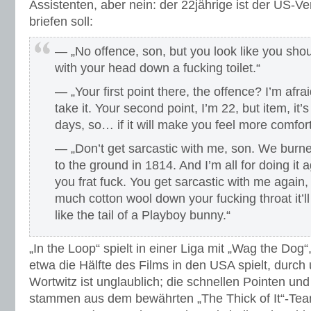
Assistenten, aber nein: der 22jährige ist der US-Ver
briefen soll:
— „No offence, son, but you look like you shoul
with your head down a fucking toilet.“
— „Your first point there, the offence? I’m afra
take it. Your second point, I’m 22, but item, it’
days, so… if it will make you feel more comfor
— „Don’t get sarcastic with me, son. We burned
to the ground in 1814. And I’m all for doing it a
you frat fuck. You get sarcastic with me again, a
much cotton wool down your fucking throat it’l
like the tail of a Playboy bunny.“
„In the Loop“ spielt in einer Liga mit „Wag the Dog“
etwa die Hälfte des Films in den USA spielt, durch 
Wortwitz ist unglaublich; die schnellen Pointen u
stammen aus dem bewährten „The Thick of It“-Tea