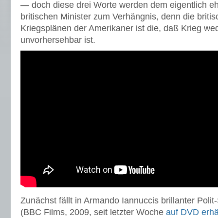
— doch diese drei Worte werden dem eigentlich e
britischen Minister zum Verhängnis, denn die britis
Kriegsplänen der Amerikaner ist die, daß Krieg w
unvorhersehbar ist.
Zunächst fällt in Armando Iannuccis brillanter Polit
(BBC Films, 2009, seit letzter Woche
auf DVD erhäl