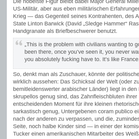
Die nobelste Figur bleibt dabei Major General Mille
US-Militär, aber aus eben militärischen Erfahrung
Krieg — das Gegenteil seines Kontrahenten, des As
State Linton Barwick (David „Sledge Hammer“ Rasc
Handgranate als Briefbeschwerer benutzt.
„This is the problem with civilians wanting to 
been there, once you’ve seen it, you never wa
you absolutely fucking have to. It’s like France
So, denkt man als Zuschauer, könnte der politisch
wirklich aussehen: Das Schicksal der Welt (oder z
bemitleidenswerter arabischer Länder) liegt in de
skrupellos genug sind, das Zahnfleischbluten ihre
entscheidenden Moment für ihre kleinen rhetorisc
sarkastisch genug, Untergebenen coram publico ei
nach der anderen zu verpassen, und die, zumindes
Seite, noch halbe Kinder sind — in einer der komi
Tucker einen amerikanischen Mitarbeiter des Wei