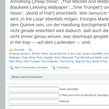
Armstrong („Peep Show“, „That Mitchell And Webb
Blackwell („Moving Wallpaper“, „Time Trumpet“) u
News“, „World of Pub“) einschließt. Wer Iannuccis
wird „In the Loop“ ebenfalls mögen. Einziges Man
dem Quivive sein, um der Handlung durchgehend 
nicht gerade erleichtert wird dadurch, daß auch di
nicht immer genau wissen, was überhaupt gespielt w
in the loop
— auf dem Laufenden — sind.
Komödie
Armando Iannucci
,
Broken News
,
David Rasche
,
In the Loop
,
James Gandolfini
,
Jes
Wallpaper
,
Peep Show
,
Peter Capaldi
,
Simon Blackwell
,
That Mitchell and Webb Look
West Wing
,
Time Trumpet
,
Tom Hollander
,
Tony Roche
,
Wag the Dog
,
World of Pub
,
Einen Kommentar schreiben
Trackback
Bisher keine Kommentare
Name (benötigt)
E-Mail (wird nicht veröffentlicht) (benötigt)
Website