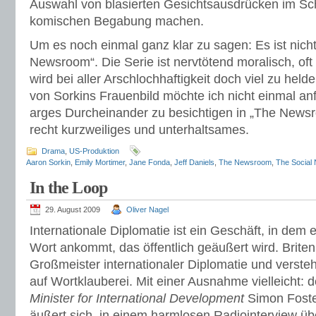
Auswahl von blasierten Gesichtsausdrücken im Schr
komischen Begabung machen.
Um es noch einmal ganz klar zu sagen: Es ist nicht 
Newsroom“. Die Serie ist nervtötend moralisch, oft
wird bei aller Arschlochhaftigkeit doch viel zu helde
von Sorkins Frauenbild möchte ich nicht einmal anf
arges Durcheinander zu besichtigen in „The Newsr
recht kurzweiliges und unterhaltsames.
Drama
,
US-Produktion
Aaron Sorkin
,
Emily Mortimer
,
Jane Fonda
,
Jeff Daniels
,
The Newsroom
,
The Social
In the Loop
29. August 2009
Oliver Nagel
Internationale Diplomatie ist ein Geschäft, in dem 
Wort ankommt, das öffentlich geäußert wird. Brite
Großmeister internationaler Diplomatie und verst
auf Wortklauberei. Mit einer Ausnahme vielleicht: 
Minister for International Development
Simon Foste
äußert sich, in einem harmlosen Radiointerview übe