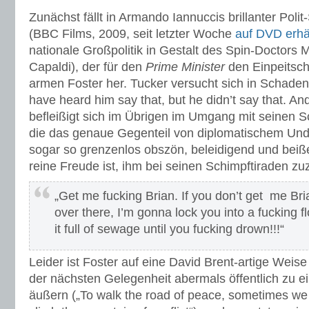
Zunächst fällt in Armando Iannuccis brillanter Polit
(BBC Films, 2009, seit letzter Woche
auf DVD erhäl
nationale Großpolitik in Gestalt des Spin-Doctors 
Capaldi), der für den
Prime Minister
den Einpeitsche
armen Foster her. Tucker versucht sich in Schad
have heard him say that, but he didn’t say that. And
befleißigt sich im Übrigen im Umgang mit seinen 
die das genaue Gegenteil von diplomatischem Under
sogar so grenzenlos obszön, beleidigend und beiße
reine Freude ist, ihm bei seinen Schimpftiraden zu
„Get me fucking Brian. If you don’t get me Br
over there, I’m gonna lock you into a fucking 
it full of sewage until you fucking drown!!!“
Leider ist Foster auf eine David Brent-artige Weise 
der nächsten Gelegenheit abermals öffentlich zu 
äußern („To walk the road of peace, sometimes we