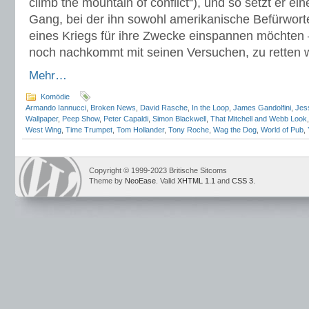
climb the mountain of conflict“), und so setzt er ein
Gang, bei der ihn sowohl amerikanische Befürwort
eines Kriegs für ihre Zwecke einspannen möchte
noch nachkommt mit seinen Versuchen, zu retten wa
Mehr…
Komödie
Armando Iannucci
,
Broken News
,
David Rasche
,
In the Loop
,
James Gandolfini
,
Jes
Wallpaper
,
Peep Show
,
Peter Capaldi
,
Simon Blackwell
,
That Mitchell and Webb Look
West Wing
,
Time Trumpet
,
Tom Hollander
,
Tony Roche
,
Wag the Dog
,
World of Pub
,
Copyright © 1999-2023 Britische Sitcoms
Theme by
NeoEase
. Valid
XHTML 1.1
and
CSS 3
.