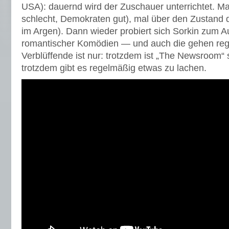
USA): dauernd wird der Zuschauer unterrichtet. Mal
schlecht, Demokraten gut), mal über den Zustand d
im Argen). Dann wieder probiert sich Sorkin zum 
romantischer Komödien — und auch die gehen re
Verblüffende ist nur: trotzdem ist „The Newsroom“ 
trotzdem gibt es regelmäßig etwas zu lachen.