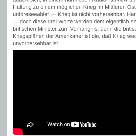
Haltung zu einem möglichen Krieg im Mittleren Ost
unforeseeable“ — Krieg ist nicht vorhersehbar. Ha
— doch diese drei Worte werden dem eigentlich e
britischen Minister zum Verhängnis, denn die britis
Kriegsplänen der Amerikaner ist die, daß Krieg w
unvorhersehbar ist.