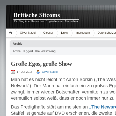
Britische Sitcoms
Ein Blog über Komisches, Englisches und Fernsehen
Oliver Nagel
Glossar
Links
Impressum
Datenschutzer
Archiv
Artikel Tagged ‘The West Wing’
Große Egos, große Show
17. Juli 2013
Oliver Nagel
Man hat es nicht leicht mit Aaron Sorkin („The Wes
Network“). Der Mann hat einfach ein zu großes Ego
zwingt, immer wieder Botschaften vermitteln zu wo
vermutlich selbst weiß, dass er doch immer nur zu
Das Predigthafte stört am meisten an
„The News
Staffel ist gerade auf DVD erschienen, die zweite 