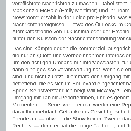
verpflichtete Nachrichten zu machen. Dabei steht 
MacKenzie McHale (Emily Mortimer) und ihr Team 
Newsroom“ erzählt in der Folge pro Episode, was 
Nachrichtenereignisse — etwa des Öl-Lecks im Gol
Atomkatastrophe von Fukushima oder der Erschi
hinter den Kulissen der Nachrichtensendung vor si
Das sind Kämpfe gegen die kommerziell ausgericht
die nur an Quote und Werbeeinnahmen interessiert 
um den richtigen Umgang mit Interviewgästen, für 
dann eine gewisse Verantwortung hat, wenn sie e
sind, und nicht zuletzt Dilemmata den Umgang mit 
betreffend, die es sich im Boulevard eingerichtet
Speck. Selbstverständlich neigt Will McAvoy zu e
Umgang mit Tabloid-Reporterinnen, und es gehört
Momenten der Serie, wenn er mal wieder eine Repo
daraufhin mehrfach Getränke ins Gesicht geschüt
Freude auf — obwohl die Show keinen Zweifel daran
Recht ist — denn er hat die nötige Fallhöhe, und Jef