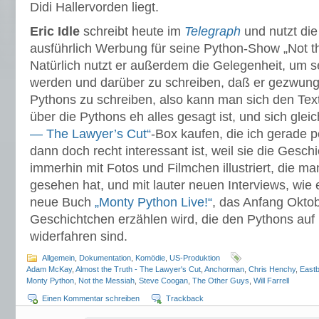
Didi Hallervorden liegt.
Eric Idle
schreibt heute im
Telegraph
und nutzt die
ausführlich Werbung für seine Python-Show „Not 
Natürlich nutzt er außerdem die Gelegenheit, um s
werden und darüber zu schreiben, daß er gezwunge
Pythons zu schreiben, also kann man sich den Tex
über die Pythons eh alles gesagt ist, und sich glei
— The Lawyer’s Cut“
-Box kaufen, die ich gerade 
dann doch recht interessant ist, weil sie die Gesch
immerhin mit Fotos und Filmchen illustriert, die m
gesehen hat, und mit lauter neuen Interviews, wie 
neue Buch
„Monty Python Live!“
, das Anfang Okto
Geschichtchen erzählen wird, die den Pythons auf
widerfahren sind.
Allgemein
,
Dokumentation
,
Komödie
,
US-Produktion
Adam McKay
,
Almost the Truth - The Lawyer's Cut
,
Anchorman
,
Chris Henchy
,
East
Monty Python
,
Not the Messiah
,
Steve Coogan
,
The Other Guys
,
Will Farrell
Einen Kommentar schreiben
Trackback