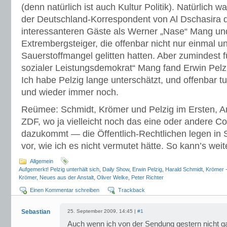
(denn natürlich ist auch Kultur Politik). Natürlich 
der Deutschland-Korrespondent von Al Dschasira d
interessanteren Gäste als Werner „Nase“ Mang un
Extrembergsteiger, die offenbar nicht nur einmal u
Sauerstoffmangel gelitten hatten. Aber zumindest f
sozialer Leistungsdemokrat“ Mang fand Erwin Pelzi
Ich habe Pelzig lange unterschätzt, und offenbar t
und wieder immer noch.
Reümee: Schmidt, Krömer und Pelzig im Ersten, A
ZDF, wo ja vielleicht noch das eine oder andere C
dazukommt — die Öffentlich-Rechtlichen legen in 
vor, wie ich es nicht vermutet hätte. So kann’s wei
Allgemein
Aufgemerkt! Pelzig unterhält sich
,
Daily Show
,
Erwin Pelzig
,
Harald Schmidt
,
Krömer -
Krömer
,
Neues aus der Anstalt
,
Oliver Welke
,
Peter Richter
Einen Kommentar schreiben
Trackback
Sebastian
25. September 2009, 14:45 |
#1
Auch wenn ich von der Sendung gestern nicht ga