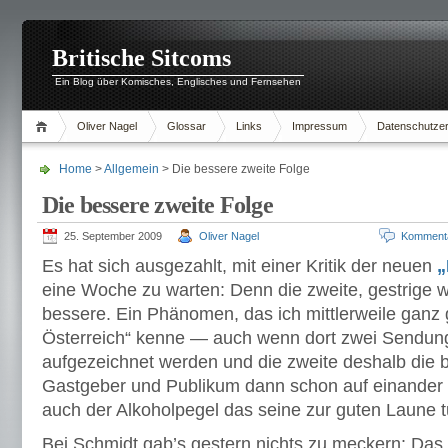
Britische Sitcoms
Ein Blog über Komisches, Englisches und Fernsehen
Oliver Nagel
Glossar
Links
Impressum
Datenschutzer
Home
>
Allgemein
> Die bessere zweite Folge
Die bessere zweite Folge
25. September 2009
Oliver Nagel
Komment
Es hat sich ausgezahlt, mit einer Kritik der neuen
„
eine Woche zu warten: Denn die zweite, gestrige w
bessere. Ein Phänomen, das ich mittlerweile ganz
Österreich“ kenne — auch wenn dort zwei Sendu
aufgezeichnet werden und die zweite deshalb die be
Gastgeber und Publikum dann schon auf einander e
auch der Alkoholpegel das seine zur guten Laune tu
Bei Schmidt gab’s gestern nichts zu meckern: Das