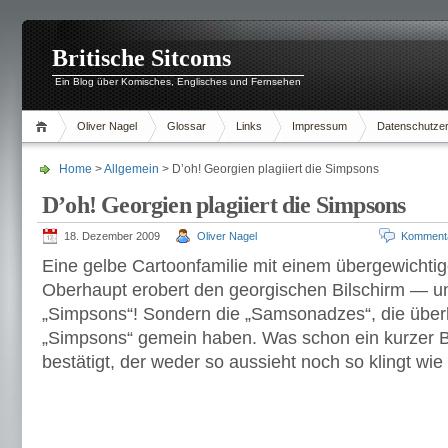
Britische Sitcoms
Ein Blog über Komisches, Englisches und Fernsehen
Oliver Nagel
Glossar
Links
Impressum
Datenschutzer
Home
>
Allgemein
> D’oh! Georgien plagiiert die Simpsons
D’oh! Georgien plagiiert die Simpsons
18. Dezember 2009
Oliver Nagel
Komment
Eine gelbe Cartoonfamilie mit einem übergewichtige
Oberhaupt erobert den georgischen Bilschirm — und
„Simpsons“! Sondern die „Samsonadzes“, die überh
„Simpsons“ gemein haben. Was schon ein kurzer B
bestätigt, der weder so aussieht noch so klingt wi