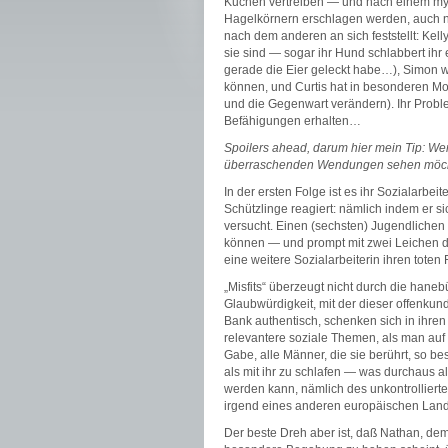
Kuchen vertreiben — und nach einem myst
Hagelkörnern erschlagen werden, auch 
nach dem anderen an sich feststellt: Kel
sie sind — sogar ihr Hund schlabbert ihr
gerade die Eier geleckt habe…), Simon w
können, und Curtis hat in besonderen Mom
und die Gegenwart verändern). Ihr Probl
Befähigungen erhalten…
Spoilers ahead, darum hier mein Tip: Wer
überraschenden Wendungen sehen möcht
In der ersten Folge ist es ihr Sozialarbe
Schützlinge reagiert: nämlich indem er 
versucht. Einen (sechsten) Jugendlichen ha
können — und prompt mit zwei Leichen da
eine weitere Sozialarbeiterin ihren toten
„Misfits“ überzeugt nicht durch die hane
Glaubwürdigkeit, mit der dieser offenku
Bank authentisch, schenken sich in ihre
relevantere soziale Themen, als man auf 
Gabe, alle Männer, die sie berührt, so b
als mit ihr zu schlafen — was durchaus a
werden kann, nämlich des unkontrollierten
irgend eines anderen europäischen Land
Der beste Dreh aber ist, daß Nathan, dem