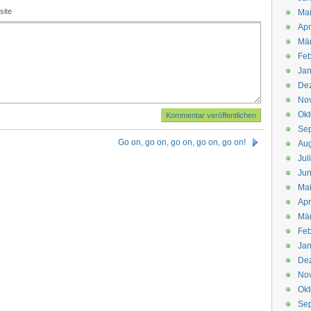
site
Mai
Apr
Mär
Feb
Jan
De
No
Okt
Se
Go on, go on, go on, go on, go on!
Aug
Jul
Jun
Ma
Apr
Mä
Feb
Jan
De
No
Okt
Se