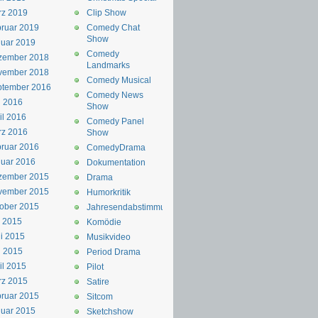
rz 2019
Clip Show
ruar 2019
Comedy Chat
Show
uar 2019
Comedy
zember 2018
Landmarks
vember 2018
Comedy Musical
ptember 2016
Comedy News
i 2016
Show
il 2016
Comedy Panel
rz 2016
Show
ruar 2016
ComedyDrama
uar 2016
Dokumentation
zember 2015
Drama
vember 2015
Humorkritik
ober 2015
Jahresendabstimmung
i 2015
Komödie
i 2015
Musikvideo
i 2015
Period Drama
il 2015
Pilot
rz 2015
Satire
ruar 2015
Sitcom
uar 2015
Sketchshow