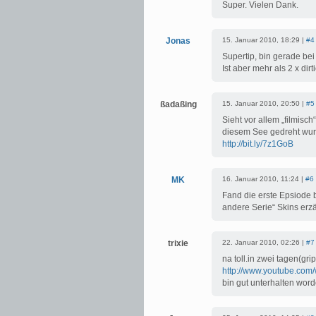
Super. Vielen Dank.
Jonas
15. Januar 2010, 18:29 |
#4
Supertip, bin gerade bei 
Ist aber mehr als 2 x d
ßadaßing
15. Januar 2010, 20:50 |
#5
Sieht vor allem „filmisc
diesem See gedreht wurd
http://bit.ly/7z1GoB
MK
16. Januar 2010, 11:24 |
#6
Fand die erste Epsiode 
andere Serie“ Skins erz
trixie
22. Januar 2010, 02:26 |
#7
na toll.in zwei tagen(gri
http://www.youtube.c
bin gut unterhalten word