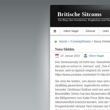
Britische Sitcoms
Ein Blog über Komisches, Englisches und Fe
Oliver Nagel
Glossar
Links
Home
>
ComedyDrama
> Neue Held
Neue Helden
14. Januar 2010
Oliver Nagel
Der Serienansatz ist nicht neu: Gewöhnl
das gab es schon in „Heroes“ und „The 4
besser, weil es typisch englisch ist: eine
https://www.youtube.com/watch?v=dkL
Sie sind die letzten, von denen man sich 
straffällig gewordene Jugendliche reißen 
herunter. Großmaul Nathan wird von seine
Brandstifter Simon hat den flackernden Bl
die Billigversion von Katie Price (falls da
Alkoholeinfluß erwischt worden, und der 
Drogenhandel versaut. Nun müssen sie P