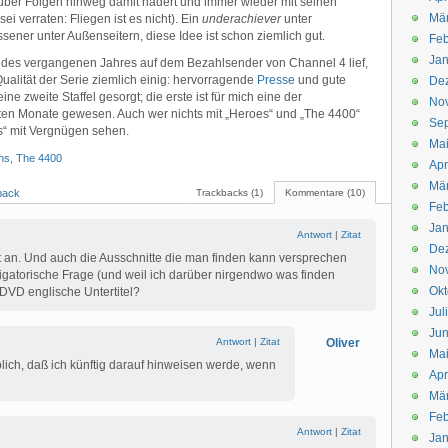
ber Folgen hinweg damit hadert und immer wieder mit seinen
Mä
sei verraten: Fliegen ist es nicht). Ein
underachiever
unter
ener unter Außenseitern, diese Idee ist schon ziemlich gut.
Feb
Jan
 des vergangenen Jahres auf dem Bezahlsender von Channel 4 lief,
Qualität der Serie ziemlich einig: hervorragende
Presse
und gute
De
ne zweite Staffel gesorgt; die erste ist für mich eine der
No
en Monate gewesen. Auch wer nichts mit „Heroes“ und „The 4400“
Se
ts“ mit Vergnügen sehen.
Ma
ns
,
The 4400
Apr
Mä
back
Trackbacks (1)
Kommentare (10)
Feb
Jan
Antwort
|
Zitat
De
nt an. Und auch die Ausschnitte die man finden kann versprechen
No
ligatorische Frage (und weil ich darüber nirgendwo was finden
Okt
 DVD englische Untertitel?
Jul
Jun
Antwort
|
Zitat
Oliver
Ma
üblich, daß ich künftig darauf hinweisen werde, wenn
Apr
Mä
Feb
Antwort
|
Zitat
Jan