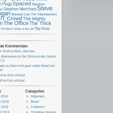
Spaced
n Pegg
Stephen
Steve
Stephen Merchant
an
gan
Stewart Lee
The Inbetweeners
 IT Crowd
The Mighty
The Office
The Thick
h
Top Gear
The Worst Week of My Life
ste Kommentare
er Scott
zu
Klein, aber fein
 dissonance
zu
Die Shitcoms des Jahres
l 2)
sten
zu
Zwei nicht ganz außer Rand und
nd
st
zu
Kurz und gut
tl
zu
Kurz und gut
v
Categories
i 2019
Allgemein
i 2019
Biopic
i 2019
Children's
il 2019
Christmas Special