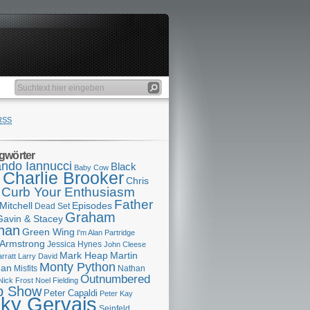
RSS
gwörter
ndo Iannucci
Black
Baby Cow
Charlie Brooker
s
Chris
Curb Your Enthusiasm
Father
Mitchell
Episodes
Dead Set
Graham
Gavin & Stacey
han
Green Wing
I'm Alan Partridge
 Armstrong
Jessica Hynes
John Cleese
Mark Heap
Martin
arratt
Larry David
Monty Python
man
Misfits
Nathan
Outnumbered
Nick Frost
Noel Fielding
p Show
Peter Capaldi
Peter Kay
cky Gervais
Seinfeld