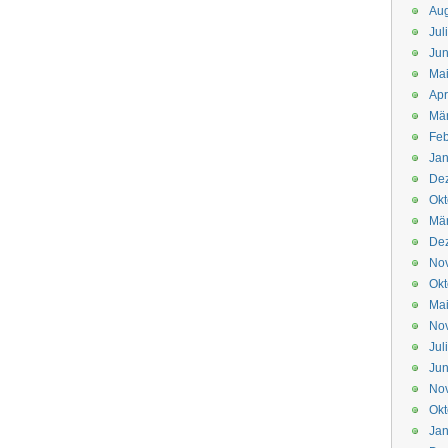
Aug
Jul
Jun
Ma
Apr
Mä
Feb
Jan
De
Okt
Mä
De
No
Okt
Ma
No
Jul
Jun
No
Okt
Jan