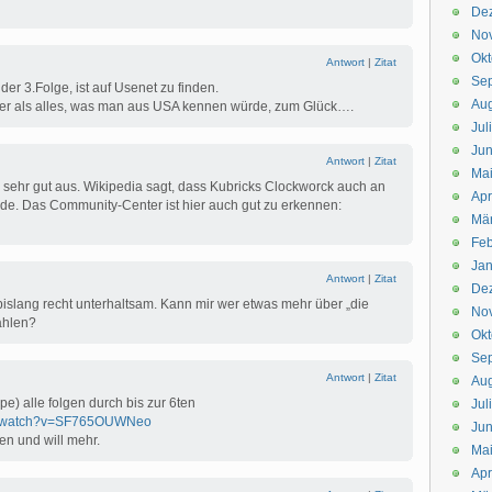
De
No
Okt
Antwort
|
Zitat
Se
der 3.Folge, ist auf Usenet zu finden.
Aug
irtier als alles, was man aus USA kennen würde, zum Glück….
Jul
Jun
Antwort
|
Zitat
Ma
h“ sehr gut aus. Wikipedia sagt, dass Kubricks Clockworck auch an
Apr
e. Das Community-Center ist hier auch gut zu erkennen:
Mä
Feb
Jan
Antwort
|
Zitat
De
bislang recht unterhaltsam. Kann mir wer etwas mehr über „die
No
ählen?
Okt
Se
Antwort
|
Zitat
Aug
ppe) alle folgen durch bis zur 6ten
Jul
om/watch?v=SF765OUWNeo
Jun
en und will mehr.
Ma
Apr