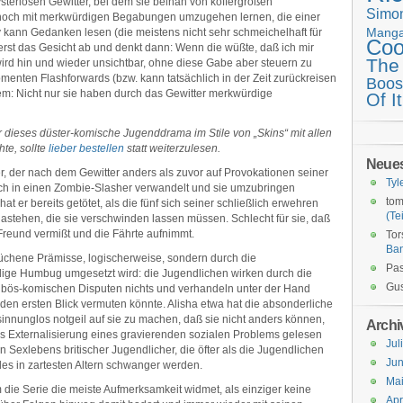
eriösen Gewitter, bei dem sie beinah von koffergroßen
Simo
noch mit merkwürdigen Begabungen umzugehen lernen, die einer
Mang
ly kann Gedanken lesen (die meistens nicht sehr schmeichelhaft für
Coo
 erst das Gesicht ab und denkt dann: Wenn die wüßte, daß ich mir
The
ird hin und wieder unsichtbar, ohne diese Gabe aber steuern zu
enten Flashforwards (bzw. kann tatsächlich in der Zeit zurückreisen
Boos
em: Nicht nur sie haben durch das Gewitter merkwürdige
Of It
 dieses düster-komische Jugenddrama im Stile von „Skins“ mit allen
e, sollte
lieber bestellen
statt weiterzulesen.
Neue
iter, der nach dem Gewitter anders als zuvor auf Provokationen seiner
Tyl
sich in einen Zombie-Slasher verwandelt und sie umzubringen
tom
t er bereits getötet, als die fünf sich seiner schließlich erwehren
(Tei
stehen, die sie verschwinden lassen müssen. Schlecht für sie, daß
 Freund vermißt und die Fährte aufnimmt.
Tor
Ba
büchene Prämisse, logischerweise, sondern durch die
Pas
ndige Humbug umgesetzt wird: die Jugendlichen wirken durch die
Gus
n bös-komischen Disputen nichts und verhandeln unter der Hand
den ersten Blick vermuten könnte. Alisha etwa hat die absonderliche
esinnunglos notgeil auf sie zu machen, daß sie nicht anders können,
Archi
ls Externalisierung eines gravierenden sozialen Problems gelesen
Jul
 Sexlebens britischer Jugendlicher, die öfter als die Jugendlichen
Jun
es in zartesten Altern schwanger werden.
Ma
 die Serie die meiste Aufmerksamkeit widmet, als einziger keine
Apr