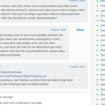
Antwort
|
Zitat
Mä
Feb
n worden, will mehr, freue mich insbesondere jedes Mal, wenn
y den Mund aufmacht, scheue mich aber auch nicht zu fragen: Was
Jan
in Sturm? Und noch wichtiger eigentlich: Warum interessiert das
De
Oder bin ich jetzt ein doofer Spielverderber?
No
Okt
Antwort
|
Zitat
Oliver
Se
 bei fantasy, das ist auch mein größtes problem mit
Aug
 gut, wenn der serienkosmos wenigstens in sich
Jul
n nicht allzu viele fragen sind, die sich dem
Jun
e, und auch die hab ich mir tatsächlich gar nicht
Ma
believe
wohl bei mir zu gut funktioniert. anders etwa
ndere anschließt.
Apr
Mä
Feb
0
Antwort
|
Zitat
Jan
em Zusammenhang:
De
eo/ohL3wPXd3wyvaYBju62v0d/play.e4
No
zenmann, der Nathan auf dem Fahrrad rettet, bringt dem
ch den Hintergründen ins Bewusstsein.
Okt
Se
Aug
 (benötigt)
Jul
il (wird nicht veröffentlicht) (benötigt)
Jun