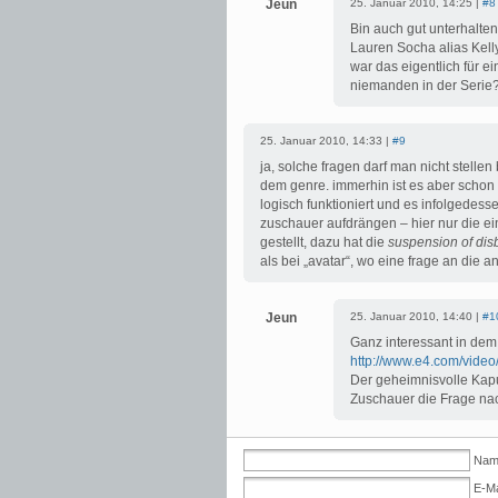
Jeun
25. Januar 2010, 14:25 |
#8
Bin auch gut unterhalte
Lauren Socha alias Kell
war das eigentlich für e
niemanden in der Serie? 
25. Januar 2010, 14:33 |
#9
ja, solche fragen darf man nicht stellen
dem genre. immerhin ist es aber schon
logisch funktioniert und es infolgedesse
zuschauer aufdrängen – hier nur die ein
gestellt, dazu hat die
suspension of dis
als bei „avatar“, wo eine frage an die a
Jeun
25. Januar 2010, 14:40 |
#1
Ganz interessant in d
http://www.e4.com/vid
Der geheimnisvolle Kapu
Zuschauer die Frage na
Name
E-Ma