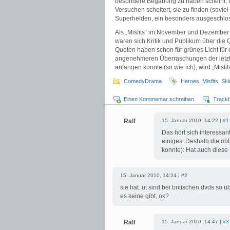
besondere Begabung zu haben scheint, ü
Versuchen scheitert, sie zu finden (soviel 
Superhelden, ein besonders ausgeschloss
Als „Misfits“ im November und Dezember
waren sich Kritik und Publikum über die 
Quoten haben schon für grünes Licht für ei
angenehmeren Überraschungen der letzt
anfangen konnte (so wie ich), wird „Misfi
ComedyDrama
Heroes
,
Misfits
,
Ski
Einen Kommentar schreiben
Track
Ralf
15. Januar 2010, 14:22 |
#1
Das hört sich interessa
einiges. Deshalb die ob
konnte): Hat auch diese
15. Januar 2010, 14:24 |
#2
sie hat. ut sind bei britischen dvds so 
es keine gibt, ok?
Ralf
15. Januar 2010, 14:47 |
#3