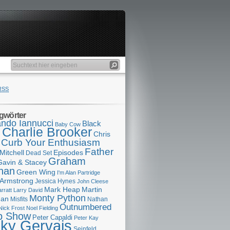
RSS
gwörter
ndo Iannucci
Black
Baby Cow
Charlie Brooker
s
Chris
Curb Your Enthusiasm
Father
Mitchell
Episodes
Dead Set
Graham
Gavin & Stacey
han
Green Wing
I'm Alan Partridge
 Armstrong
Jessica Hynes
John Cleese
Mark Heap
Martin
arratt
Larry David
Monty Python
man
Misfits
Nathan
Outnumbered
Nick Frost
Noel Fielding
p Show
Peter Capaldi
Peter Kay
cky Gervais
Seinfeld