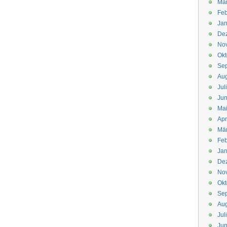
Mä
Feb
Jan
De
No
Okt
Se
Aug
Jul
Jun
Ma
Apr
Mä
Feb
Jan
De
No
Okt
Se
Aug
Jul
Jun