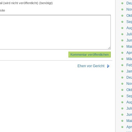
il (wird nicht veröffentlicht) (benötigt)
De
No
site
Okt
Se
Aug
Jul
Jun
Ma
Apr
Mä
Feb
Ehen vor Gericht
Jan
De
No
Okt
Se
Aug
Jul
Jun
Ma
Apr