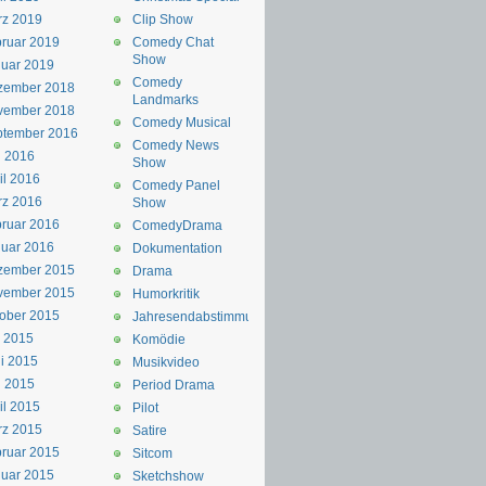
rz 2019
Clip Show
ruar 2019
Comedy Chat
Show
uar 2019
Comedy
zember 2018
Landmarks
vember 2018
Comedy Musical
ptember 2016
Comedy News
i 2016
Show
il 2016
Comedy Panel
rz 2016
Show
ruar 2016
ComedyDrama
uar 2016
Dokumentation
zember 2015
Drama
vember 2015
Humorkritik
ober 2015
Jahresendabstimmung
i 2015
Komödie
i 2015
Musikvideo
i 2015
Period Drama
il 2015
Pilot
rz 2015
Satire
ruar 2015
Sitcom
uar 2015
Sketchshow