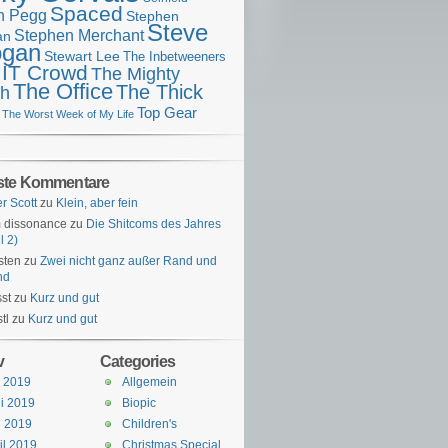
Spaced
n Pegg
Stephen
Steve
Stephen Merchant
an
gan
Stewart Lee
The Inbetweeners
 IT Crowd
The Mighty
The Office
The Thick
h
Top Gear
The Worst Week of My Life
ste Kommentare
er Scott
zu
Klein, aber fein
 dissonance
zu
Die Shitcoms des Jahres
l 2)
sten
zu
Zwei nicht ganz außer Rand und
nd
st
zu
Kurz und gut
tl
zu
Kurz und gut
v
Categories
i 2019
Allgemein
i 2019
Biopic
i 2019
Children's
il 2019
Christmas Special