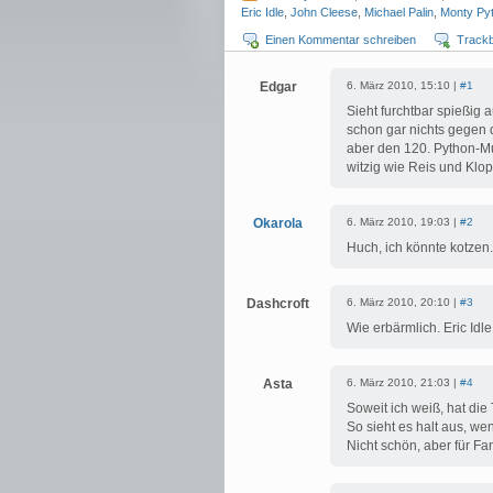
Eric Idle
,
John Cleese
,
Michael Palin
,
Monty Py
Einen Kommentar schreiben
Track
Edgar
6. März 2010, 15:10 |
#1
Sieht furchtbar spießig 
schon gar nichts gegen 
aber den 120. Python-Mu
witzig wie Reis und Klo
Okarola
6. März 2010, 19:03 |
#2
Huch, ich könnte kotzen.
Dashcroft
6. März 2010, 20:10 |
#3
Wie erbärmlich. Eric Idle
Asta
6. März 2010, 21:03 |
#4
Soweit ich weiß, hat die
So sieht es halt aus, we
Nicht schön, aber für Fa