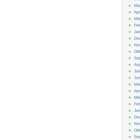
Mai
Apr
Mär
Feb
Jan
De
No
Okt
Se
Aug
Jul
Jun
Ma
Apr
Mä
Feb
Jan
De
No
Okt
Se