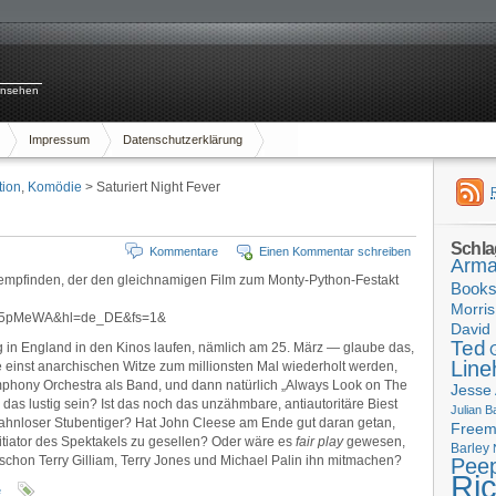
rnsehen
Impressum
Datenschutzerklärung
ion
,
Komödie
> Saturiert Night Fever
Schla
Kommentare
Einen Kommentar schreiben
Arma
 empfinden, der den gleichnamigen Film zum Monty-Python-Festakt
Book
Morris
wfy5pMeWA&hl=de_DE&fs=1&
David 
Ted
g in England in den Kinos laufen, nämlich am 25. März — glaube das,
Line
die einst anarchischen Witze zum millionsten Mal wiederholt werden,
hony Orchestra als Band, und dann natürlich „Always Look on The
Jesse
n das lustig sein? Ist das noch das unzähmbare, antiautoritäre Biest
Julian B
zahnloser Stubentiger? Hat John Cleese am Ende gut daran getan,
Free
nitiator des Spektakels zu gesellen? Oder wäre es
fair play
gewesen,
Barley
chon Terry Gilliam, Terry Jones und Michael Palin ihn mitmachen?
Pee
Ri
e