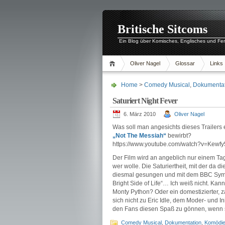
Britische Sitcoms
Ein Blog über Komisches, Englisches und Fe
Oliver Nagel
Glossar
Links
Home
>
Comedy Musical
,
Dokumentat
Saturiert Night Fever
6. März 2010
Oliver Nagel
Was soll man angesichts dieses Trailers
„Not The Messiah“
bewirbt?
https://www.youtube.com/watch?v=Ke
Der Film wird an angeblich nur einem Ta
wer wolle. Die Saturiertheit, mit der da 
diesmal gesungen und mit dem BBC Symp
Bright Side of Life“… Ich weiß nicht. Kan
Monty Python? Oder ein domestizierter, 
sich nicht zu Eric Idle, dem Moder- und I
den Fans diesen Spaß zu gönnen, wenn s
Comedy Musical
,
Dokumentation
,
Komödi