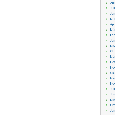
Aug
Jul
Jun
Ma
Apr
Mä
Feb
Jan
De
Okt
Mä
De
No
Okt
Ma
No
Jul
Jun
No
Okt
Jan