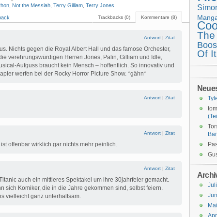
thon
,
Not the Messiah
,
Terry Gilliam
,
Terry Jones
Simo
Mang
back
Trackbacks (0)
Kommentare (8)
Coo
The
Antwort
|
Zitat
Boos
aus. Nichts gegen die Royal Albert Hall und das famose Orchester,
Of It
die verehrungswürdigen Herren Jones, Palin, Gilliam und Idle,
sical-Aufguss braucht kein Mensch – hoffentlich. So innovativ und
papier werfen bei der Rocky Horror Picture Show. *gähn*
Neue
Antwort
|
Zitat
Tyl
tom
(Tei
Tor
Antwort
|
Zitat
Ba
 ist offenbar wirklich gar nichts mehr peinlich.
Pas
Gus
Antwort
|
Zitat
Archi
 Titanic auch ein mittleres Spektakel um ihre 30jahrfeier gemacht.
Jul
nn sich Komiker, die in die Jahre gekommen sind, selbst feiern.
Jun
ns vielleicht ganz unterhaltsam.
Ma
Apr