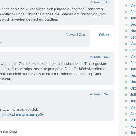
Antwort
|
Zitat
Mä
n doch den Spaß! Und wenn sich jemand auf seinen Lorbeeren
Feb
 Python-Jungs. Übrigens gibt es die Sondervorführung von „Not
Jan
 auch in vielen deutschen Städten.
De
No
Antwort
|
Zitat
Oliver
Se
…
Ma
Apr
Mä
Antwort
|
Zitat
Feb
’s wohl nicht. Zumindest erscheint es mir schon beim Trailergucken
t“, weil es wenigstens eine pompöse Feier für höchstverdiente
Jan
heint und nicht nur ein Aufwasch zur Rentenaufbesserung. Aber
De
t nicht.
No
Okt
Antwort
|
Zitat
Jul
Jun
Ma
Städte mehr aufgelistet:
Apr
h.co.uk/cinemas/country/3/
Mä
Feb
 (benötigt)
Jan