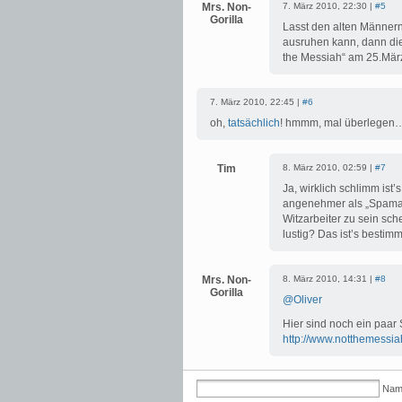
Mrs. Non-
7. März 2010, 22:30 |
#5
Gorilla
Lasst den alten Männer
ausruhen kann, dann die
the Messiah“ am 25.März
7. März 2010, 22:45 |
#6
oh,
tatsächlich
! hmmm, mal überlegen
Tim
8. März 2010, 02:59 |
#7
Ja, wirklich schlimm ist
angenehmer als „Spamalo
Witzarbeiter zu sein sc
lustig? Das ist’s bestimm
Mrs. Non-
8. März 2010, 14:31 |
#8
Gorilla
@Oliver
Hier sind noch ein paar 
http://www.notthemessia
Name