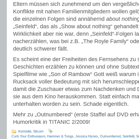
Eltern müssen sich zunehmend um den vergeßlic
Konflikte mit nahen Familienmitgliedern wollen ge
die einzelnen Folgen sind annähernd
about nothin
„Seinfeld“, das als „Show about nothing“ gehandelt
Wirklichkeit aber nie war, denn „Seinfeld“-Folgen l
nacherzählen, was bei z.B. „The Royle Family“ o
deutlich schwerer fällt.
Es scheint eine der Freiheiten des Fernsehens zu s
Geschichten erzählen zu können und ohne Subte
Spielfilme wie „Son of Rambow“ Gott weiß warum 
Rucksack voller Bedeutung mit sich herumschleppe
damit die Zuschauer etwas zum Nachdenken und D
sie aus dem Kino herauskommen. Statt einfach mal
unterhalten worden zu sein. Schade eigentlich.
Mehr zu „Outnumbered“ (erste Staffel auf DVD erhäl
Humorkritik in TITANIC 2/2009!
Komödie
,
Sitcom
Curb Your Enthusiasm
,
Hammer & Tongs
,
Jessica Hynes
,
Outnumbered
,
Seinfeld
,
S