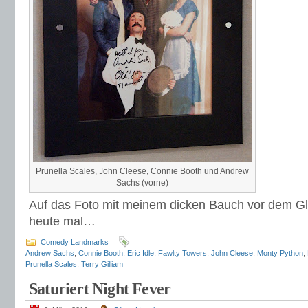
Prunella Scales, John Cleese, Connie Booth und Andrew
Sachs (vorne)
Auf das Foto mit meinem dicken Bauch vor dem Gl
heute mal…
Comedy Landmarks
Andrew Sachs
,
Connie Booth
,
Eric Idle
,
Fawlty Towers
,
John Cleese
,
Monty Python
,
Prunella Scales
,
Terry Gilliam
Saturiert Night Fever