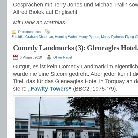
Gesprächen mit Terry Jones und Michael Palin sow
Alfred Biolek auf Englisch!
Mit Dank an Matthias!
Dokumentation
Eric Idle
,
Graham Chapman
,
Henning Wehn
,
Monty Python
,
Monty Python's Flying C
Comedy Landmarks (3): Gleneagles Hotel
6. August 2010
Oliver Nagel
Gutgut, es ist kein Comedy Landmark im eigentlich
wurde nie eine Sitcom gedreht. Aber jeder kennt di
Titel, das für das Gleneagles Hotel in Torquay an d
steht:
„Fawlty Towers“
(BBC2, 1975-’79).