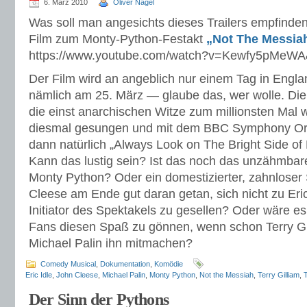
6. März 2010
Oliver Nagel
Was soll man angesichts dieses Trailers empfinde
Film zum Monty-Python-Festakt
„Not The Messia
https://www.youtube.com/watch?v=Kewfy5pMeW
Der Film wird an angeblich nur einem Tag in Engla
nämlich am 25. März — glaube das, wer wolle. Die S
die einst anarchischen Witze zum millionsten Mal 
diesmal gesungen und mit dem BBC Symphony Orc
dann natürlich „Always Look on The Bright Side of 
Kann das lustig sein? Ist das noch das unzähmbare,
Monty Python? Oder ein domestizierter, zahnloser
Cleese am Ende gut daran getan, sich nicht zu Eri
Initiator des Spektakels zu gesellen? Oder wäre e
Fans diesen Spaß zu gönnen, wenn schon Terry Gi
Michael Palin ihn mitmachen?
Comedy Musical
,
Dokumentation
,
Komödie
Eric Idle
,
John Cleese
,
Michael Palin
,
Monty Python
,
Not the Messiah
,
Terry Gilliam
,
Der Sinn der Pythons