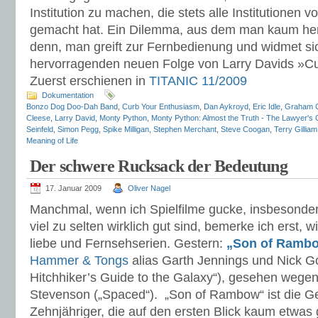
Institution zu machen, die stets alle Institutionen v
gemacht hat. Ein Dilemma, aus dem man kaum he
denn, man greift zur Fernbedienung und widmet sic
hervorragenden neuen Folge von Larry Davids »C
Zuerst erschienen in
TITANIC 11/2009
Dokumentation
Bonzo Dog Doo-Dah Band
,
Curb Your Enthusiasm
,
Dan Aykroyd
,
Eric Idle
,
Graham 
Cleese
,
Larry David
,
Monty Python
,
Monty Python: Almost the Truth - The Lawyer's 
Seinfeld
,
Simon Pegg
,
Spike Milligan
,
Stephen Merchant
,
Steve Coogan
,
Terry Gilliam
Meaning of Life
Der schwere Rucksack der Bedeutung
17. Januar 2009
Oliver Nagel
Manchmal, wenn ich Spielfilme gucke, insbesondere 
viel zu selten wirklich gut sind, bemerke ich erst, 
liebe und Fernsehserien. Gestern:
„Son of Ramb
Hammer & Tongs
alias Garth Jennings und Nick G
Hitchhiker’s Guide to the Galaxy“), gesehen wege
Stevenson („Spaced“). „Son of Rambow“ ist die G
Zehnjähriger, die auf den ersten Blick kaum etwas