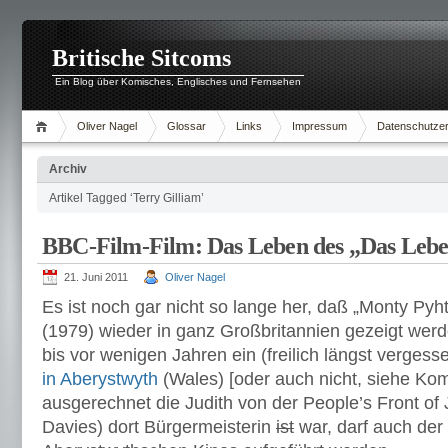
Britische Sitcoms
Ein Blog über Komisches, Englisches und Fernsehen
Oliver Nagel
Glossar
Links
Impressum
Datenschutzer
Archiv
Artikel Tagged ‘Terry Gilliam’
BBC-Film-Film: Das Leben des „Das Lebe
21. Juni 2011
Oliver Nagel
Es ist noch gar nicht so lange her, daß „Monty Pyht
(1979) wieder in ganz Großbritannien gezeigt werde
bis vor wenigen Jahren ein (freilich längst verges
in Aberystwyth
(Wales) [oder auch nicht, siehe Ko
ausgerechnet die Judith von der People’s Front of
Davies) dort Bürgermeisterin
ist
war, darf auch der