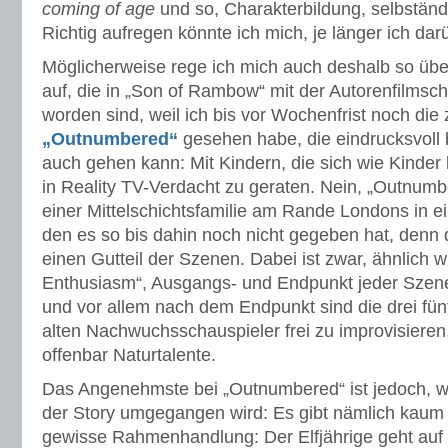
coming of age
und so, Charakterbildung, selbständi
Richtig aufregen könnte ich mich, je länger ich da
Möglicherweise rege ich mich auch deshalb so übe
auf, die in „Son of Rambow“ mit der Autorenfilmsc
worden sind, weil ich bis vor Wochenfrist noch die 
„Outnumbered“
gesehen habe, die eindrucksvoll 
auch gehen kann: Mit Kindern, die sich wie Kinde
in Reality TV-Verdacht zu geraten. Nein, „Outnumb
einer Mittelschichtsfamilie am Rande Londons in ein
den es so bis dahin noch nicht gegeben hat, denn 
einen Gutteil der Szenen. Dabei ist zwar, ähnlich w
Enthusiasm“, Ausgangs- und Endpunkt jeder Szene
und vor allem nach dem Endpunkt sind die drei fünf
alten Nachwuchsschauspieler frei zu improvisieren
offenbar Naturtalente.
Das Angenehmste bei „Outnumbered“ ist jedoch, w
der Story umgegangen wird: Es gibt nämlich kaum e
gewisse Rahmenhandlung: Der Elfjährige geht auf 