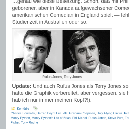
…genau wie diese Besetzung. Schön, daß mit Phil 
geborener, aber in Kanada aufgewachsener Come
amerikanischen Comedian in England spielt — fehl
Studienzeit in Australien oder so.
Rufus Jones, Terry Jones
Update:
Und auch Rufus Jones als Terry Jones soll
hatte die Graphik vorbereitet, aber vergessen, sie
hab ich nur immer meinen Kopf?!).
Komödie
Charles Edwards
,
Darren Boyd
,
Eric Idle
,
Graham Chapman
,
Holy Flying Circus
,
In 
Monty Python
,
Monty Python's Life of Brian
,
Phil Nichol
,
Rufus Jones
,
Steve Punt
,
Te
Fisher
,
Tony Roche