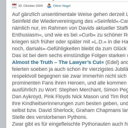
30. Oktober 2009
Oliver Nagel
Auf gänzlich unsentimentale Weise gehen derzeit L
Seinfeld die Wiedervereinigung des »Seinfeld«-Cast
nämlich nur, im Rahmen von Davids aktueller Staff
Enthusiasm«, und wie es bei »Curb« zu schöner Ro
kriegen sich früher oder später mit »L.D.« in die H
noch, damals«-Gefühligkeiten bleibt da zum Glück 
Das ist bei dem sechs einstündige Folgen starken
Almost the Truth – The Lawyer’s Cut«
(Edel) an
feierten soeben ja auch schon ihr vierzigstes Jub
respektvoll begegnen sie zwar immerhin nicht sich 
prominenten Fans ihren Heroen, und alle kommen
ausführlich zu Wort: Stephen Merchant, Simon Pe
Dan Aykroyd, Pink Floyds Nick Mason und Tim Roth
ihre Kindheitserinnerungen zum besten geben, und 
selbst bzw. David Sherlock, Graham Chapmans lan
Stelle des verstorbenen Pythons.
Zwar gibt es für eingefleischte Pythonauten auch 