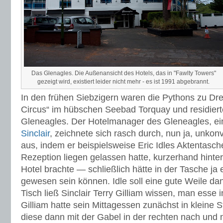
Das Glenagles. Die Außenansicht des Hotels, das in "Fawlty Towers"
gezeigt wird, existiert leider nicht mehr - es ist 1991 abgebrannt.
In den frühen Siebzigern waren die Pythons zu Dre
Circus“ im hübschen Seebad Torquay und residier
Gleneagles. Der Hotelmanager des Gleneagles, e
Sinclair
, zeichnete sich rasch durch, nun ja, unko
aus, indem er beispielsweise Eric Idles Aktentasche
Rezeption liegen gelassen hatte, kurzerhand hinte
Hotel brachte — schließlich hätte in der Tasche ja
gewesen sein können. Idle soll eine gute Weile d
Tisch ließ Sinclair Terry Gilliam wissen, man esse i
Gilliam hatte sein Mittagessen zunächst in kleine 
diese dann mit der Gabel in der rechten nach und 