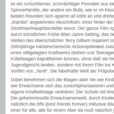
ist ein schüchterner, schmächtiger Pennäler aus ei
Spinnerfamilie, der andere ein Bully, wie er im Kla
beiden freunden sich
against all odds
an und dreh
„Rambo“ angelehnten Akschnfuim; einer hinter der
Stuntman/Hauptdarsteller davor. Der ganze Film spi
durch künstlichen Frühe-80er-Jahre-Setting, das d
Welten des überschätzten Terry Gilliam inspiriert i
Zehnjährige halsbrecherische Actionspektakel zw
eines stillgelegten Kraftwerks drehen und Teenag
Kübelwagen kaputtfahren können, ohne daß sie hin
Jugendgericht landen, sondern mit ihrem Film ins
Vorfilm von „Yentl“. Die fabelhafte Welt der Präpu
Dabei benehmen sich die Blagen aber nie wie Kind
wie Erwachsene sich das zurechtphantasieren und 
eigene Kindheitstage verklären: Die Schule mit ihr
Die geheimnisvolle Erwachsenenwelt, durch Kind
natürlich die
bffs
(
best friends forever
) inklusive B
einer für alle, alle für einen! Aber da muß natürlich