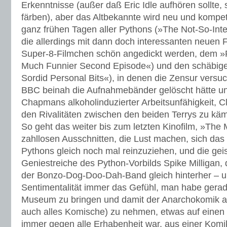
Erkenntnisse (außer daß Eric Idle aufhören sollte, 
färben), aber das Altbekannte wird neu und kompet
ganz frühen Tagen aller Pythons (»The Not-So-Inte
die allerdings mit dann doch interessanten neuen 
Super-8-Filmchen schön angedickt werden, dem »F
Much Funnier Second Episode«) und den schäbi
Sordid Personal Bits«), in denen die Zensur versuc
BBC beinah die Aufnahmebänder gelöscht hätte un
Chapmans alkoholinduzierter Arbeitsunfähigkeit, C
den Rivalitäten zwischen den beiden Terrys zu käm
So geht das weiter bis zum letzten Kinofilm, »The 
zahllosen Ausschnitten, die Lust machen, sich da
Pythons gleich noch mal reinzuziehen, und die ge
Geniestreiche des Python-Vorbilds Spike Milligan
der Bonzo-Dog-Doo-Dah-Band gleich hinterher – un
Sentimentalität immer das Gefühl, man habe gerad
Museum zu bringen und damit der Anarchokomik al
auch alles Komische) zu nehmen, etwas auf einen S
immer gegen alle Erhabenheit war, aus einer Komi