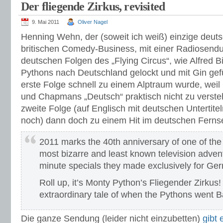
Der fliegende Zirkus, revisited
9. Mai 2011
Oliver Nagel
Henning Wehn, der (soweit ich weiß) einzige deu
britischen Comedy-Business, mit einer Radiosend
deutschen Folgen des „Flying Circus“, wie Alfred Bi
Pythons nach Deutschland gelockt und mit Gin gef
erste Folge schnell zu einem Alptraum wurde, weil I
und Chapmans „Deutsch“ praktisch nicht zu verste
zweite Folge (auf Englisch mit deutschen Untertite
noch) dann doch zu einem Hit im deutschen Ferns
2011 marks the 40th anniversary of one of th
most bizarre and least known television advent
minute specials they made exclusively for Ger
Roll up, it’s Monty Python’s Fliegender Zirkus! 
extraordinary tale of when the Pythons went B
Die ganze Sendung (leider nicht einzubetten)
gibt 