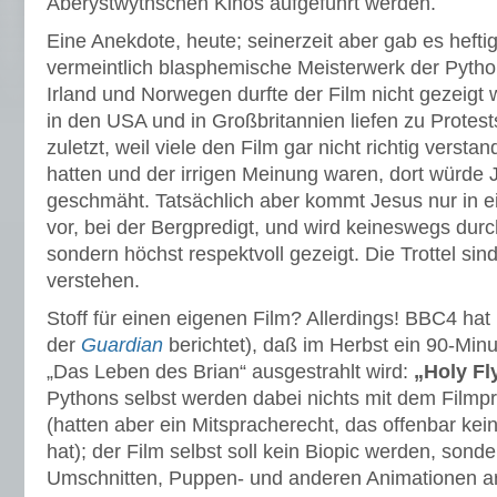
Aberystwythschen Kinos aufgeführt werden.
Eine Anekdote, heute; seinerzeit aber gab es heft
vermeintlich blasphemische Meisterwerk der Pytho
Irland und Norwegen durfte der Film nicht gezeigt 
in den USA und in Großbritannien liefen zu Protes
zuletzt, weil viele den Film gar nicht richtig verst
hatten und der irrigen Meinung waren, dort würde 
geschmäht. Tatsächlich aber kommt Jesus nur in e
vor, bei der Bergpredigt, und wird keineswegs du
sondern höchst respektvoll gezeigt. Die Trottel sind 
verstehen.
Stoff für einen eigenen Film? Allerdings! BBC4 ha
der
Guardian
berichtet), daß im Herbst ein 90-Mi
„Das Leben des Brian“ ausgestrahlt wird:
„Holy Fl
Pythons selbst werden dabei nichts mit dem Filmpr
(hatten aber ein Mitspracherecht, das offenbar kei
hat); der Film selbst soll kein Biopic werden, sonde
Umschnitten, Puppen- und anderen Animationen ar