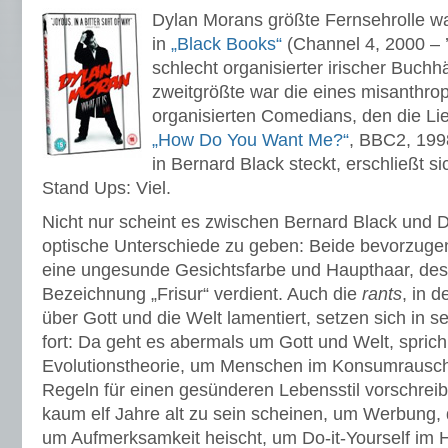
Dylan Morans größte Fernsehrolle wa
in
„Black Books“
(Channel 4, 2000 – ’
schlecht organisierter irischer Buchh
zweitgrößte war die eines misanthrop
organisierten Comedians, den die Lieb
„How Do You Want Me?“
, BBC2, 1998
in Bernard Black steckt, erschließt si
Stand Ups: Viel.
Nicht nur scheint es zwischen Bernard Black und
optische Unterschiede zu geben: Beide bevorzuge
eine ungesunde Gesichtsfarbe und Haupthaar, de
Bezeichnung „Frisur“ verdient. Auch die
rants
, in 
über Gott und die Welt lamentiert, setzen sich in 
fort: Da geht es abermals um Gott und Welt, spric
Evolutionstheorie, um Menschen im Konsumrausch,
Regeln für einen gesünderen Lebensstil vorschreib
kaum elf Jahre alt zu sein scheinen, um Werbung,
um Aufmerksamkeit heischt, um Do-it-Yourself im 