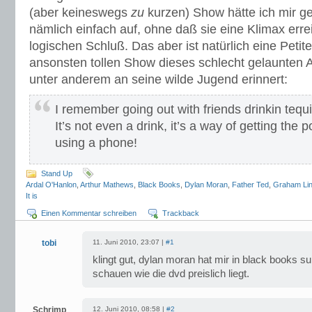
(aber keineswegs
zu
kurzen) Show hätte ich mir ge
nämlich einfach auf, ohne daß sie eine Klimax erre
logischen Schluß. Das aber ist natürlich eine Petit
ansonsten tollen Show dieses schlecht gelaunten Al
unter anderem an seine wilde Jugend erinnert:
I remember going out with friends drinkin tequi
It’s not even a drink, it’s a way of getting the 
using a phone!
Stand Up
Ardal O'Hanlon
,
Arthur Mathews
,
Black Books
,
Dylan Moran
,
Father Ted
,
Graham Li
It is
Einen Kommentar schreiben
Trackback
tobi
11. Juni 2010, 23:07 |
#1
klingt gut, dylan moran hat mir in black books s
schauen wie die dvd preislich liegt.
Schrimp
12. Juni 2010, 08:58 |
#2