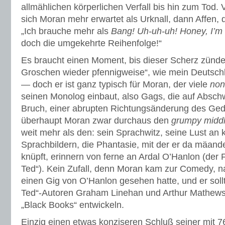
allmählichen körperlichen Verfall bis hin zum Tod. 
sich Moran mehr erwartet als Urknall, dann Affen
„Ich brauche mehr als
Bang! Uh-uh-uh! Honey, I’
doch die umgekehrte Reihenfolge!“
Es braucht einen Moment, bis dieser Scherz zündet
Groschen wieder pfennigweise“, wie mein Deutschl
— doch er ist ganz typisch für Moran, der viele
non
seinen Monolog einbaut, also Gags, die auf Absch
Bruch, einer abrupten Richtungsänderung des Ge
überhaupt Moran zwar durchaus den
grumpy midd
weit mehr als den: sein Sprachwitz, seine Lust an
Sprachbildern, die Phantasie, mit der er da mäa
knüpft, erinnern von ferne an Ardal O’Hanlon (der 
Ted“). Kein Zufall, denn Moran kam zur Comedy, 
einen Gig von O’Hanlon gesehen hatte, und er sollt
Ted“-Autoren Graham Linehan und Arthur Mathews, 
„Black Books“ entwickeln.
Einzig einen etwas konziseren Schluß seiner mit 7