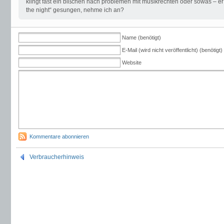
klingt fast ein bißchen nach problemen mit musikrechten oder sowas – er 
the night“ gesungen, nehme ich an?
Name (benötigt)
E-Mail (wird nicht veröffentlicht) (benötigt)
Website
Kommentare abonnieren
Verbraucherhinweis