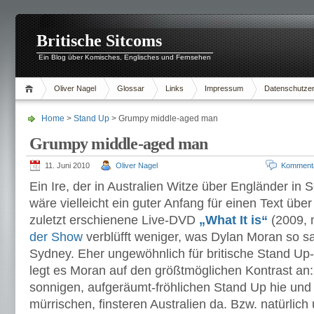
Britische Sitcoms
Ein Blog über Komisches, Englisches und Fernsehen
Oliver Nagel
Glossar
Links
Impressum
Datenschutzer
Home
>
Stand Up
> Grumpy middle-aged man
Grumpy middle-aged man
11. Juni 2010
Oliver Nagel
Komment
Ein Ire, der in Australien Witze über Engländer in
wäre vielleicht ein guter Anfang für einen Text übe
zuletzt erschienene Live-DVD
„What It is“
(2009, 
der Show
verblüfft weniger, was Dylan Moran so sag
Sydney. Eher ungewöhnlich für britische Stand Up-
legt es Moran auf den größtmöglichen Kontrast an
sonnigen, aufgeräumt-fröhlichen Stand Up hie und
mürrischen, finsteren Australien da. Bzw. natürlich