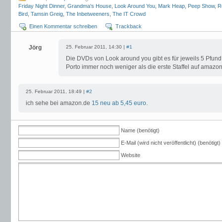
Friday Night Dinner
,
Grandma's House
,
Look Around You
,
Mark Heap
,
Peep Show
,
R
Bird
,
Tamsin Greig
,
The Inbetweeners
,
The IT Crowd
Einen Kommentar schreiben
Trackback
Jörg
25. Februar 2011, 14:30 |
#1
Die DVDs von Look around you gibt es für jeweils 5 Pfund
Porto immer noch weniger als die erste Staffel auf amazon
25. Februar 2011, 18:49 |
#2
ich sehe bei amazon.de
15 neu ab 5,45 euro
.
Name (benötigt)
E-Mail (wird nicht veröffentlicht) (benötigt)
Website