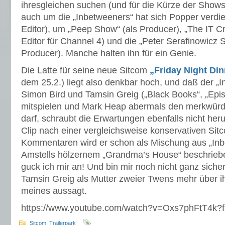
ihresgleichen suchen (und für die Kürze der Show
auch um die „Inbetweeners“ hat sich Popper verdie
Editor), um „Peep Show“ (als Producer), „The IT 
Editor für Channel 4) und die „Peter Serafinowicz 
Producer). Manche halten ihn für ein Genie.
Die Latte für seine neue Sitcom
„Friday Night Din
dem 25.2.) liegt also denkbar hoch, und daß der „
Simon Bird und Tamsin Greig („Black Books“, „Epi
mitspielen und Mark Heap abermals den merkwür
darf, schraubt die Erwartungen ebenfalls nicht heru
Clip nach einer vergleichsweise konservativen Si
Kommentaren wird er schon als Mischung aus „In
Amstells hölzernem „Grandma’s House“ beschriebe
guck ich mir an! Und bin mir noch nicht ganz siche
Tamsin Greig als Mutter zweier Twens mehr über ih
meines aussagt.
https://www.youtube.com/watch?v=Oxs7phFtT4k
Sitcom
,
Trailerpark