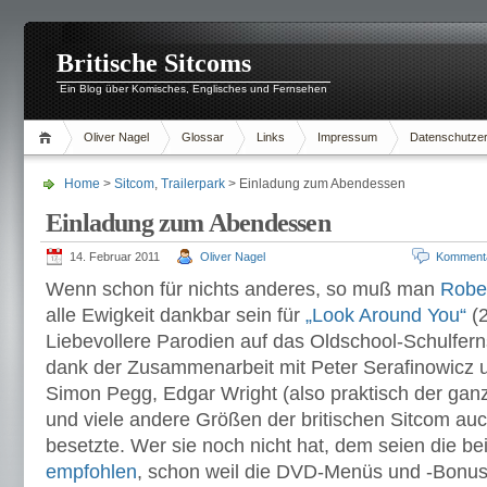
Britische Sitcoms
Ein Blog über Komisches, Englisches und Fernsehen
Oliver Nagel
Glossar
Links
Impressum
Datenschutzer
Home
>
Sitcom
,
Trailerpark
> Einladung zum Abendessen
Einladung zum Abendessen
14. Februar 2011
Oliver Nagel
Komment
Wenn schon für nichts anderes, so muß man
Robe
alle Ewigkeit dankbar sein für
„Look Around You“
(2
Liebevollere Parodien auf das Oldschool-Schulfer
dank der Zusammenarbeit mit Peter Serafinowicz 
Simon Pegg, Edgar Wright (also praktisch der ga
und viele andere Größen der britischen Sitcom auc
besetzte. Wer sie noch nicht hat, dem seien die be
empfohlen
, schon weil die DVD-Menüs und -Bonus